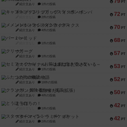
79
PT
紹介文あり
1件の投稿
キャプテン・フリップ：イスラ・ボンバ
72
PT
紹介文なし
2件の投稿
メメントオンラインタクティクス
70
PT
紹介文あり
4件の投稿
パーミッド
68
PT
紹介文なし
1件の投稿
クリーグ
57
PT
紹介文あり
1件の投稿
セミファイナル ～お前はまだ生きている～
53
PT
紹介文あり
1件の投稿
ふたつの街の物語
52
PT
紹介文あり
18件の投稿
クランク! ：冒険者たち（拡張）
50
PT
紹介文あり
4件の投稿
とうほうの！
42
PT
紹介文なし
1件の投稿
スターマイン・ラミー ポケット
42
PT
紹介文あり
2件の投稿