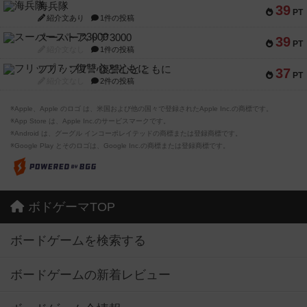
海兵隊
39
PT
紹介文あり
1件の投稿
スーパーストア3000
39
PT
紹介文なし
1件の投稿
フリップ７：復讐心とともに
37
PT
紹介文なし
2件の投稿
※Apple、Apple のロゴ は、米国および他の国々で登録されたApple Inc.の商標です。
※App Store は、Apple Inc.のサービスマークです。
※Android は、グーグル インコーポレイテッドの商標または登録商標です。
※Google Play とそのロゴは、Google Inc.の商標または登録商標です。
ボドゲーマTOP
ボードゲームを検索する
ボードゲームの新着レビュー