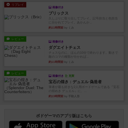
リプレイ
画像付き
ブリックス
久しぶりに取り出してプレイ。記号担当と色担当
に分かれてプレイ。あかんか...
約11時間前
by くみ
レビュー
画像付き
ダグエイトチェス
チェスなのに、ほんの10分で終わります。動きで
敵のコマの種類が分かれば...
約11時間前
by くみ
レビュー
画像付き
充実
宝石の煌き：デュエル 偽造者
筆者が最も好きな2人用ボードゲームである『宝石
の煌めき デュエル』に、...
約13時間前
by 手動人形
ボドゲーマのアプリ版はこちら