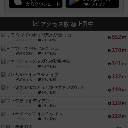
アクセス数 急上昇中
リワイルド：サウスアメリカ
552
PT
紹介文なし
2件の投稿
マーケットフレッシュ
170
PT
紹介文あり
1件の投稿
ファイアー・ブルズ / 火牛陣
141
PT
紹介文なし
1件の投稿
ワン・トゥ・ファイブ
122
PT
紹介文あり
1件の投稿
トランスオリエント・エクスプレス
119
PT
紹介文なし
1件の投稿
フラットアイアン
118
PT
紹介文なし
2件の投稿
エコーズ・オブ・タイム
118
PT
紹介文なし
8件の投稿
南北戦争