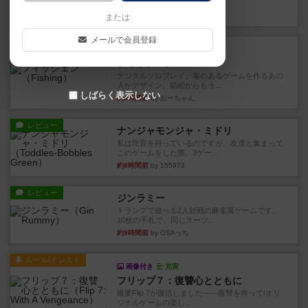
やつを決めるというより、ジ...
約3時間前
by わー
または
メールで会員登録
レビュー
充実
フィッシェン
デジタルソロプレイ。毒のあるゲームを作るあの
人がデザイン。箱絵からもう...
しばらく表示しない
約4時間前
by おーちゃん
レビュー
ナンジャモンジャ・ミドリ
私は吃音を持っているのですが、友達と集まって
このゲームをした際、3ゲー...
約8時間前
by 155973
レビュー
ジンラミー
トランプで遊べる2人対戦の麻雀風ゲームです。
10枚の手札で、同じスーツ...
約9時間前
by OSAっち
ルール/インスト
画像付き
充実
フリップ７：復讐心とともに
概要Flip 7が復活しました――復讐を伴って!オリ
ジナルゲームの楽し...