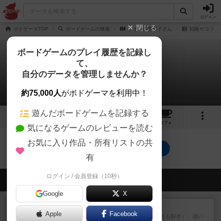
ログイン
閉じる
ボドゲーマTOP
ボードゲームの検索
トイレの香夜子さん
戦略やコツ
ボードゲームのプレイ履歴を記録し
て、
トイレの香夜子さん
自分のデータを管理しませんか？
0件の戦略やコツ
約75,000人
がボドゲーマを利用中！
遊んだボードゲームを記録する
3
3
14
トップ
画像
動画
レビュー
カフェ
気になるゲームのレビューを読む
お気に入り作品・所有リストの共
トイレの香夜子さんのトップに戻る
有
ログイン / 会員登録（10秒）
会員の新しい投稿
Google
X
レビュー
マスクメン
Apple
Facebook
マスクメンすごい好き（プロレスも好き）。強い