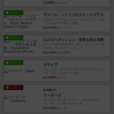
約9時間前
by jurong
レビュー
アズール：シントラのステンドグラス
大好きなアズールシリーズ。ステンドグラスを作
っていきます✨1部より自由...
約10時間前
by しんたろ
レビュー
エクスペディション：世界を巡る冒険
クラマー氏の不朽の名作。新しいボードゲームほ
どおもしろいはず？いいえ。...
約11時間前
by 田中昌平
レビュー
スライプ
メインコマ一つサブコマ四つでそれぞれプレイし
ます。動かし方はコマか壁に...
約11時間前
by くみ
リプレイ
画像付き
リーダーズ
久しぶりに取り出してプレイ。詰めきれなかっ
た…であっさり追い込まれて負...
約11時間前
by くみ