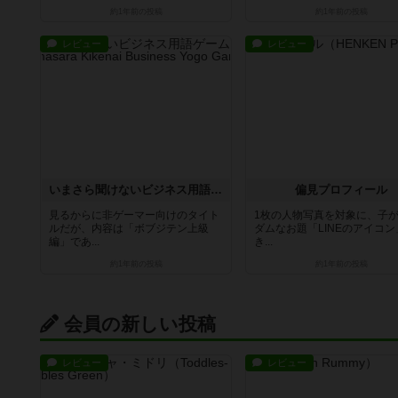
約1年前
の投稿
約1年前
の投稿
レビュー
レビュー
いまさら聞けないビジネス用語ゲーム
偏見プロフィール
見るからに非ゲーマー向けのタイト
1枚の人物写真を対象に、子
ルだが、内容は「ボブジテン上級
ダムなお題「LINEのアイコ
編」であ...
き...
約1年前
の投稿
約1年前
の投稿
会員の新しい投稿
レビュー
レビュー