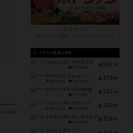
ボドファン
ボードゲームに特化したクラウドファンディング
アクセス数 急上昇中
リワイルド：サウスアメリカ
552
PT
紹介文なし
2件の投稿
マーケットフレッシュ
170
PT
紹介文あり
1件の投稿
ファイアー・ブルズ / 火牛陣
141
PT
紹介文なし
1件の投稿
ワン・トゥ・ファイブ
122
PT
紹介文あり
1件の投稿
トランスオリエント・エクスプレス
119
PT
紹介文なし
1件の投稿
フラットアイアン
118