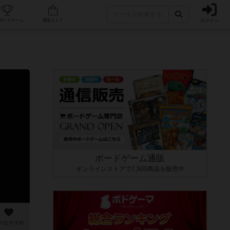
ログイン
カフェ/店舗
人気ボードゲーム
通販ストア
ボードゲーム通販
オンラインストアで7,500商品を販売中
のおすすめ