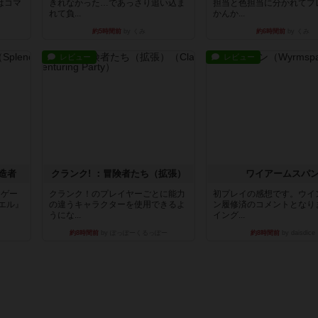
はコマ
きれなかった…であっさり追い込ま
担当と色担当に分かれてプ
れて負...
かんか...
約5時間前
by くみ
約6時間前
by くみ
レビュー
レビュー
造者
クランク! ：冒険者たち（拡張）
ワイアームスパ
ドゲー
クランク！のプレイヤーごとに能力
初プレイの感想です。ウイ
エル』
の違うキャラクターを使用できるよ
ン履修済のコメントとなり
うにな...
イング...
約8時間前
by ぽっぽーくるっぽー
約8時間前
by daisdice