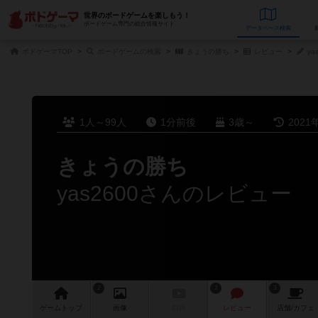
世界のボードゲームを楽しもう！
ボードゲーム専門の総合情報サイト
データベース
検
ボドゲーマTOP
ボードゲームの検索
きょうの勝ち
レビュー
ya
1人～99人
1分前後
3歳～
2021
きょうの勝ち
yas2600さんのレビュー
2
2
3
ゲーム
トップ
画像
動画
レビュー
店舗/
カフェ