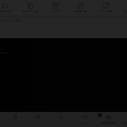
索
新着レビュー
ボードゲーム会
コミュニティ
掲示板一覧
s2600さんの投稿
年～
2
リプレイ
日記
戦略
・コツ
ルール
/インスト
掲示板
拡張/関連
作
次