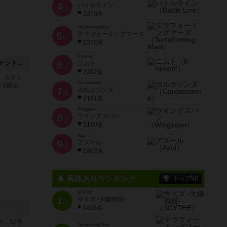
4
バトルライン
位
2379名
Terraforming Mars
5
テラフォーミングマーズ
位
2372名
6 nimmt!
アズール：シントラのステンドグラス
6
ニムト
位
2202名
。ステン
Carcassonne
✨1部よ
7
カルカソンヌ
位
2191名
Wingspan
8
ウイングスパン
位
2150名
Azul
9
アズール
位
1903名
興味ありランキング
トップ50
SCYTHE
1
サイズ -大鎌戦役-
位
2415名
イ。記号
Terraforming Mars