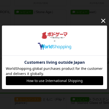
約1年前
の投稿
約1年前
の投稿
レビュー
レビュー
ストーンエイジ
さえずり
がラン
ワーカープレイスメントは、似た盤
かわいい鳥のコマで途中の
ン」「好
面が多い。どこかで見たようなゲー
いながら先に進む。チーム
ムだと...
エサを...
約6年前
の投稿
約6年前
の投稿
ルール/インスト
レビュー