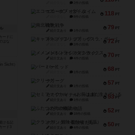
PT
紹介文なし
2件の投稿
エコーズ・オブ・タイム
118
PT
紹介文なし
8件の投稿
南北戦争
79
ル
PT
紹介文あり
1件の投稿
カードに
キャプテン・フリップ：イスラ・ボンバ
72
ではな
PT
紹介文なし
2件の投稿
メメントオンラインタクティクス
70
PT
紹介文あり
4件の投稿
パーミッド
68
PT
紹介文なし
1件の投稿
クリーグ
57
PT
紹介文あり
1件の投稿
セミファイナル ～お前はまだ生きている～
53
PT
紹介文あり
1件の投稿
ふたつの街の物語
52
PT
紹介文あり
18件の投稿
クランク! ：冒険者たち（拡張）
避ける記
50
PT
カード3
紹介文あり
4件の投稿