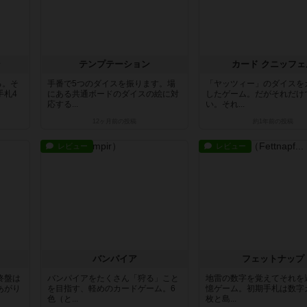
ン
テンプテーション
カード クニッフェ
る。そ
手番で5つのダイスを振ります。場
「ヤッツィー」のダイスを
手札4
にある共通ボードのダイスの絵に対
したゲーム。だがそれだけ
応する...
い。それ...
12ヶ月前
の投稿
約1年前
の投稿
レビュー
レビュー
バンパイア
フェットナップ
終盤は
バンパイアをたくさん「狩る」こと
地雷の数字を覚えてそれを
あがり
を目指す、軽めのカードゲーム。6
憶ゲーム。初期手札は数字
色（と...
枚と島...