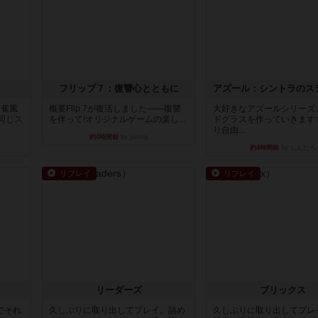
フリップ７：復讐心とともに
麻雀風
概要Flip 7が復活しました――復讐
大好きなアズールシリーズ
同じス
を伴って!オリジナルゲームの楽し...
ドグラスを作っていきます
り自由...
約4時間前
by jurong
約4時間前
by しんたろ
リプレイ
リプレイ
リーダーズ
ブリックス
でそれ
久しぶりに取り出してプレイ。詰め
久しぶりに取り出してプレ