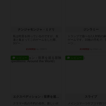
ナンジャモンジャ・ミドリ
ジンラミー
私は吃音を持っているのですが、友
トランプで遊べる2人対戦の
達と集まってこのゲームをした際、
ゲームです。10枚の手札で、
3ゲー...
ーツ...
約2時間前
by 155973
約3時間前
by OSAっち
レビュー
レビュー
エクスペディション：世界を巡る冒険
スライプ
クラマー氏の不朽の名作。新しいボ
メインコマ一つサブコマ四つ