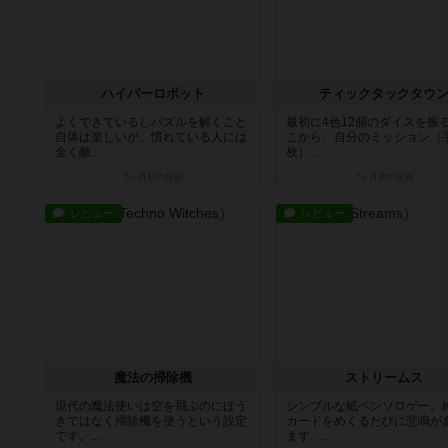
ハイパーロボット
ティックタックタウ
よくできているしパズルを解くこと
最初に4色12個のダイスを振
自体は楽しいが、慣れている人には
こから、自分のミッション（
全く敵...
枚）...
5ヶ月前
の投稿
7ヶ月前
の投稿
レビュー
レビュー
魔法の掃除機
ストリームス
現代の魔法使いは空を飛ぶのにほう
シンプルな紙ペンソロゲー。
きではなく掃除機を使うという設定
カードをめくるたびに悲鳴が
です。...
ます。...