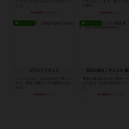
ードゲームほどおもしろいはず？い
ぞれプレイします。動かし方
いえ。...
か壁に...
約5時間前
by 田中昌平
約5時間前
by くみ
レビュー
レビュー
ダグエイトチェス
宝石の煌き：デュエル 偽
チェスなのに、ほんの10分で終わり
筆者が最も好きな2人用ボー
ます。動きで敵のコマの種類が分か
ムである『宝石の煌めき デュ
れば...
に、...
約6時間前
by くみ
約7時間前
by 手動人形