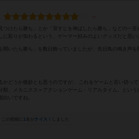
見つけたら勝ち」とか「背すじを伸ばしたら勝ち」などの一言
しに彩りが加わるという、ゲーマー好みのよいグッズだと思い
を聞いたら勝ち」を数日飾っていましたが、先日鳥の鳴き声を
るかどうか微妙とも思うのですが、 これをゲームと言い切って
分類、メカニクス＝アクションゲーム・リアルタイム、という
面白いですね。
この投稿に
1
名が
ナイス！
しました