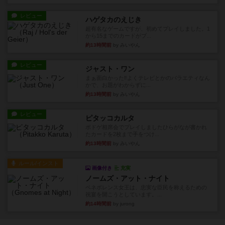
レビュー
ハゲタカのえじき
超有名なゲームですが、初めてプレイしました。1
から15までのカードがプ...
約13時間前
by みいやん
レビュー
ジャスト・ワン
まぁ面白かった‼️よくテレビとかのバラエティなん
かで、お題がわからずに...
約13時間前
by みいやん
レビュー
ピタッコカルタ
ボドゲ相席会でプレイしましたひらがなが書かれ
たカードを2枚まで手をつけ...
約13時間前
by みいやん
ルール/インスト
画像付き
充実
ノームズ・アット・ナイト
ベネボレンス女王は、忠実な臣民を称えるための
祝宴を開こうとしています。...
約14時間前
by jurong