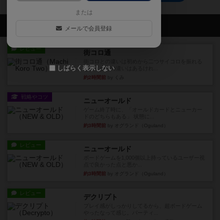
または
会員の新しい投稿
メールで会員登録
レビュー
街コロ通
街コロとの違いは初めから二つサイコロを振れる
しばらく表示しない
など、少しの違いはあるけれ...
約2時間前
by くみ
戦略やコツ
ニューオールド
ゲーム終了時に、「オールドカードとニューカー
ドのどちらもある」 状態に...
約3時間前
by オグランド（Oguland）
レビュー
ニューオールド
ボードゲームを1,000個以上持っているユーザー視
点で良かった点と悪か...
約3時間前
by オグランド（Oguland）
レビュー
デクリプト
プレイ感がしっかりしてるから、超ボードゲーム
やったなって感じ。パーティ...