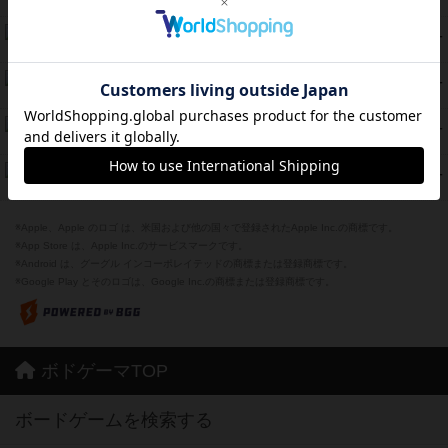
紹介文なし
8件の投稿
スカルキング
45
PT
紹介文あり
12件の投稿
海兵隊
45
PT
紹介文あり
1件の投稿
Bitter End ブタペスト救出作戦
45
PT
紹介文なし
1件の投稿
ドコジャン
42
PT
紹介文あり
10件の投稿
※Apple、Apple のロゴ は、米国および他の国々で登録されたApple Inc.の商標です。
※App Store は、Apple Inc.のサービスマークです。
※Android は、グーグル インコーポレイテッドの商標または登録商標です。
※Google Play とそのロゴは、Google Inc.の商標または登録商標です。
ボドゲーマTOP
ボードゲームを検索する