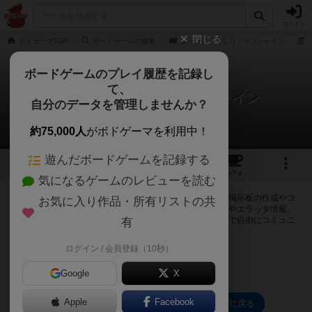
ログイン
閉じる
ボドゲーマTOP
ボードゲームの検索
おっぱい・おしり・サンシャイン
ボードゲームのプレイ履歴を記録し
て、
おっぱい・おしり・サンシャイン
自分のデータを管理しませんか？
0件の掲示板
約75,000人
がボドゲーマを利用中！
遊んだボードゲームを記録する
1
3
16
トップ
画像
動画
レビュー
カフェ
気になるゲームのレビューを読む
ログインするとおっぱい・おしり・サンシャインに関する掲示板の作成やコ
お気に入り作品・所有リストの共
メントの書き込みが出来るようになります。ルールの疑問やエラッタ情報、
マニュアルでは判断し辛い曖昧な表記等について会員同士で自由にコミュニ
有
ケーションをとることが出来ます。
ログイン / 会員登録（10秒）
ログイン/無料会員登録
Google
X
Apple
Facebook
おっぱい・おしり・サンシャインのトップに戻る