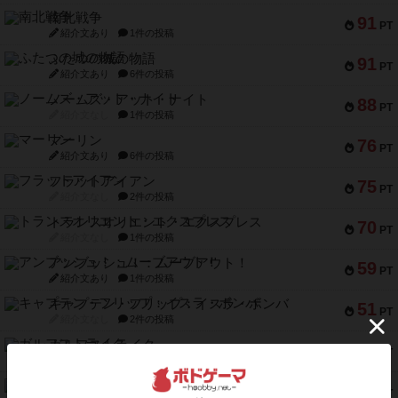
南北戦争
91
PT
紹介文あり
1件の投稿
ふたつの城の物語
91
PT
紹介文あり
6件の投稿
ノームズ・アット・ナイト
88
PT
紹介文なし
1件の投稿
マーリン
76
PT
紹介文あり
6件の投稿
フラットアイアン
75
PT
紹介文なし
2件の投稿
トランスオリエント・エクスプレス
70
PT
紹介文なし
1件の投稿
アンブッシュ！：ムーブアウト！
59
PT
紹介文あり
1件の投稿
キャプテン・フリップ：イスラ・ボンバ
51
PT
紹介文なし
2件の投稿
ガルフストライク
46
PT
紹介文あり
1件の投稿
エコーズ・オブ・タイム
45
PT