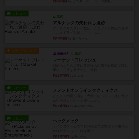
約4時間前
by ヒロ(新！ボードゲーム家族)
レビュー
充実
アルナックの失われし遺跡
アナログ対人プレイ数回。クニツィア先生の名作
「エルドラドを探して」にあ...
約6時間前
by おーちゃん
ルール/インスト
画像付き
充実
マーケットフレッシュ
目的あなたの店先に農産物の木箱を戦略的に積み
重ねて在庫を最大化し、競合...
約11時間前
by jurong
レビュー
メメントオンラインタクティクス
どんどん物量が増えて大変になっていく押し付け
合いが楽しいゲーム盛り上が...
約11時間前
by nekomanma222
レビュー
ヘックメック
サイコロゲームです1から5までの数字と芋虫がか
かれたダイス。これを振っ...
約13時間前
by みいやん