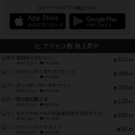
ボドゲーマのアプリ版はこちら
アクセス数 急上昇中
無限まちがいさがし
574
PT
紹介文あり
2件の投稿
リワイルド：サウスアメリカ
389
PT
紹介文なし
2件の投稿
アンダー・ザ・テーブラー
378
PT
紹介文あり
1件の投稿
宵と暁の呪文書
133
PT
紹介文あり
8件の投稿
セミファイナル ～お前はまだ生きている～
103
PT
紹介文あり
1件の投稿
ワン・トゥ・ファイブ
97
PT
紹介文あり
1件の投稿