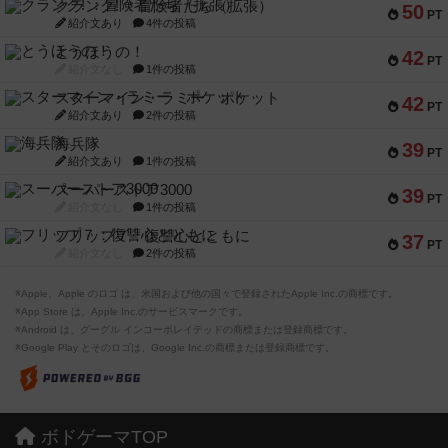
クランク! ：冒険者たち（拡張）
50
PT
紹介文あり
4件の投稿
とうほうの！
42
PT
紹介文なし
1件の投稿
スターマイン・ラミー ポケット
42
PT
紹介文あり
2件の投稿
海兵隊
39
PT
紹介文あり
1件の投稿
スーパーストア3000
39
PT
紹介文なし
1件の投稿
フリップ７：復讐心とともに
37
PT
紹介文なし
2件の投稿
※Apple、Apple のロゴ は、米国および他の国々で登録されたApple Inc.の商標です。
※App Store は、Apple Inc.のサービスマークです。
※Android は、グーグル インコーポレイテッドの商標または登録商標です。
※Google Play とそのロゴは、Google Inc.の商標または登録商標です。
ボドゲーマTOP