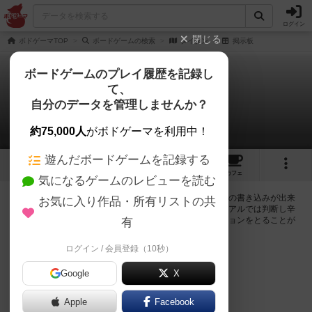
ログイン
閉じる
ボドゲーマTOP
ボードゲームの検索
タイタン
掲示板
ボードゲームのプレイ履歴を記録し
て、
タイタン
自分のデータを管理しませんか？
0件の掲示板
約75,000人
がボドゲーマを利用中！
遊んだボードゲームを記録する
1
1
1
トップ
画像
動画
レビュー
カフェ
気になるゲームのレビューを読む
ログインするとタイタンに関する掲示板の作成やコメントの書き込みが出来
お気に入り作品・所有リストの共
るようになります。ルールの疑問やエラッタ情報、マニュアルでは判断し辛
い曖昧な表記等について会員同士で自由にコミュニケーションをとることが
有
出来ます。
ログイン / 会員登録（10秒）
ログイン/無料会員登録
Google
X
Apple
Facebook
タイタンのトップに戻る