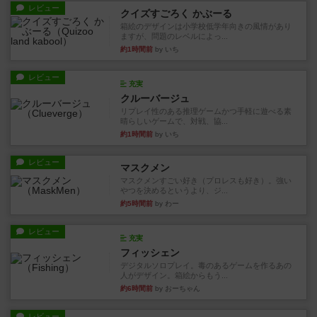
レビュー
クイズすごろく かぶーる
箱絵のデザインは小学校低学年向きの風情があり
ますが、問題のレベルによっ...
約1時間前
by いち
レビュー
充実
クルーバージュ
リプレイ性のある推理ゲームかつ手軽に遊べる素
晴らしいゲームで、対戦、協...
約1時間前
by いち
レビュー
マスクメン
マスクメンすごい好き（プロレスも好き）。強い
やつを決めるというより、ジ...
約5時間前
by わー
レビュー
充実
フィッシェン
デジタルソロプレイ。毒のあるゲームを作るあの
人がデザイン。箱絵からもう...
約6時間前
by おーちゃん
レビュー