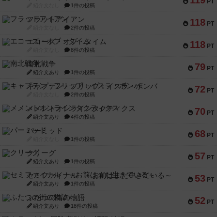
119
PT
紹介文なし
1件の投稿
フラットアイアン
118
PT
紹介文なし
2件の投稿
エコーズ・オブ・タイム
118
PT
紹介文なし
8件の投稿
南北戦争
79
PT
紹介文あり
1件の投稿
キャプテン・フリップ：イスラ・ボンバ
72
PT
紹介文なし
2件の投稿
メメントオンラインタクティクス
70
PT
紹介文あり
4件の投稿
パーミッド
68
PT
紹介文なし
1件の投稿
クリーグ
57
PT
紹介文あり
1件の投稿
セミファイナル ～お前はまだ生きている～
53
PT
紹介文あり
1件の投稿
ふたつの街の物語
52
PT
紹介文あり
18件の投稿