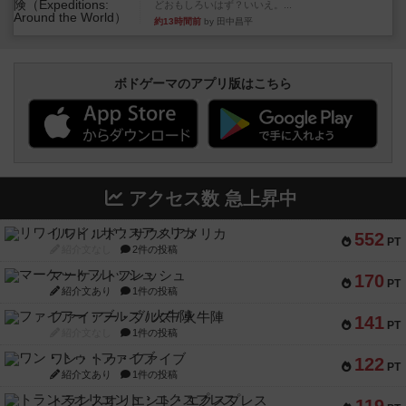
どおもしろいはず？いいえ。...
約13時間前
by 田中昌平
ボドゲーマのアプリ版はこちら
アクセス数 急上昇中
リワイルド：サウスアメリカ
552
PT
紹介文なし
2件の投稿
マーケットフレッシュ
170
PT
紹介文あり
1件の投稿
ファイアー・ブルズ / 火牛陣
141
PT
紹介文なし
1件の投稿
ワン・トゥ・ファイブ
122
PT
紹介文あり
1件の投稿
トランスオリエント・エクスプレス