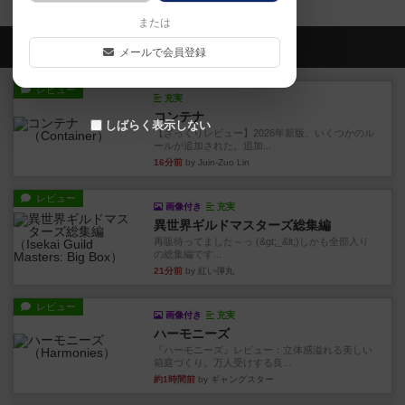
または
会員の新しい投稿
メールで会員登録
レビュー
充実
コンテナ
しばらく表示しない
【ざっくりレビュー】2026年新版、いくつかのル
ールが追加された。追加...
16分前
by Juin-Zuo Lin
レビュー
画像付き
充実
異世界ギルドマスターズ総集編
再販待ってました～っ (&gt;_&lt;)しかも全部入り
の総集編です...
21分前
by 紅い弾丸
レビュー
画像付き
充実
ハーモニーズ
『ハーモニーズ』レビュー：立体感溢れる美しい
箱庭づくり。万人受けする良...
約1時間前
by ギャングスター