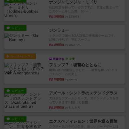
ナンジャモンジャ・ミドリ
私は吃音を持っているのですが、友達と集まって
このゲームをした際、3ゲー...
約10時間前
by 155973
レビュー
ジンラミー
トランプで遊べる2人対戦の麻雀風ゲームです。
10枚の手札で、同じスーツ...
約12時間前
by OSAっち
ルール/インスト
画像付き
充実
フリップ７：復讐心とともに
概要Flip 7が復活しました――復讐を伴って!オリ
ジナルゲームの楽し...
約12時間前
by jurong
レビュー
アズール：シントラのステンドグラス
大好きなアズールシリーズ。ステンドグラスを作
っていきます✨1部より自由...
約13時間前
by しんたろ
レビュー
エクスペディション：世界を巡る冒険
クラマー氏の不朽の名作。新しいボードゲームほ