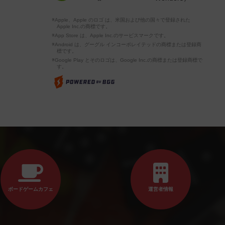
※Apple、Apple のロゴ は、米国および他の国々で登録された
Apple Inc.の商標です。
※App Store は、Apple Inc.のサービスマークです。
※Android は、グーグル インコーポレイテッドの商標または登録商
標です。
※Google Play とそのロゴは、Google Inc.の商標または登録商標で
す。
ボードゲームカフェ
運営者情報