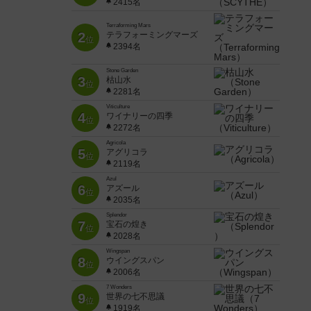
2415名
Terraforming Mars
2
テラフォーミングマーズ
位
2394名
Stone Garden
3
枯山水
位
2281名
Viticulture
4
ワイナリーの四季
位
2272名
Agricola
5
アグリコラ
位
2119名
Azul
6
アズール
位
2035名
Splendor
7
宝石の煌き
位
2028名
Wingspan
8
ウイングスパン
位
2006名
7 Wonders
9
世界の七不思議
位
1919名