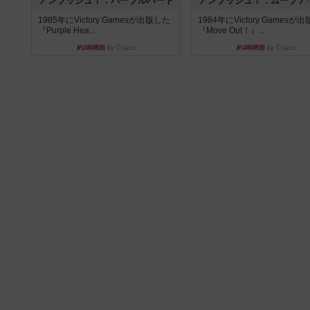
アンブッシュ！：パープルハート
アンブッシュ！：ムーブア
1985年にVictory Gamesが出版した
1984年にVictory Gamesが
『Purple Hea...
『Move Out！』...
約3時間前
by Chaco
約4時間前
by Chaco