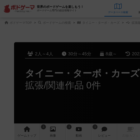
世界のボードゲームを楽しもう！
ボードゲーム専門の総合情報サイト
データベース
検
ボドゲーマTOP
ボードゲームの検索
タイニー・ターボ・カーズ
拡張版
2人～4人
30分～45分
8歳～
20
タイニー・ターボ・カーズ
拡張/関連作品 0件
1
1
1
ゲーム
トップ
画像
動画
レビュー
店舗/
カフェ