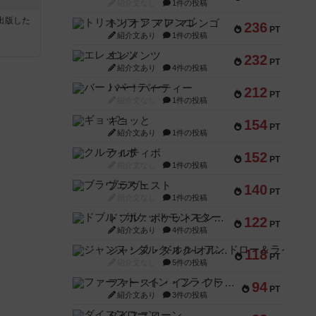
紹介文なし
1件の投稿
sが出版した
トリオンフ ア マレンゴ
236
PT
紹介文あり
1件の投稿
エレメンツ
232
PT
紹介文あり
4件の投稿
バー！パーティー
212
PT
紹介文なし
1件の投稿
ギョッと
154
PT
紹介文あり
1件の投稿
クルティボ
152
PT
紹介文なし
1件の投稿
ブラヴェスト
140
PT
紹介文なし
1件の投稿
ドブル：ポケットモンスター
122
PT
紹介文あり
4件の投稿
ジャンヌ・ダルク-オルレアン ドロー＆ライト
118
PT
紹介文なし
5件の投稿
ファースト・イン・フライト
94
PT
紹介文あり
3件の投稿
ダイススローン