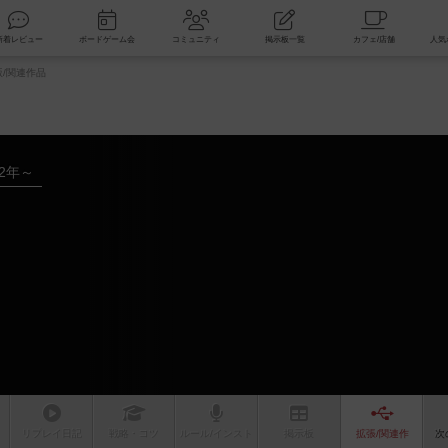
索
新着レビュー
ボードゲーム会
コミュニティ
掲示板一覧
/関連作品
22年～
リプレイ
日記
戦略
・コツ
ルール
/インスト
掲示板
拡張/関連
作
次