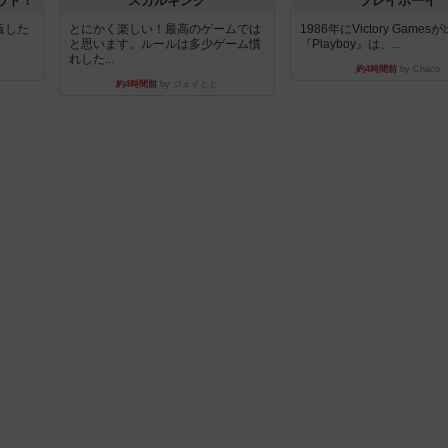
ウト！
スカルキング
プレイボーイ
出版した
とにかく楽しい！最高のゲームでは
1986年にVictory Game
と思います。ルールは多少ゲーム慣
『Playboy』は、...
れした...
約4時間前
by Chaco
約4時間前
by ジェイとと