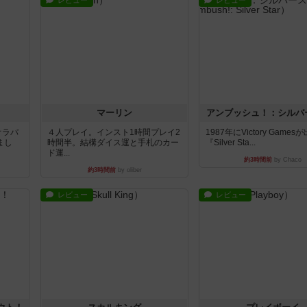
レビュー
レビュー
マーリン
アンブッシュ！：シルバ
オラパ
４人プレイ。インスト1時間プレイ2
1987年にVictory Game
まし
時間半。結構ダイス運と手札のカー
『Silver Sta...
ド運...
約3時間前
by Chaco
約3時間前
by oliber
レビュー
レビュー