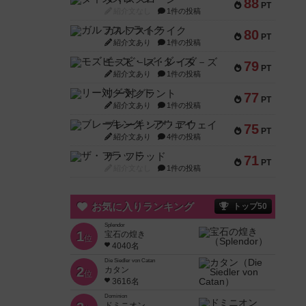
88
PT
紹介文なし
1件の投稿
ガルフストライク
80
PT
紹介文あり
1件の投稿
モズビ－ズ・レイダ－ズ
79
PT
紹介文あり
1件の投稿
リー対グラント
77
PT
紹介文あり
1件の投稿
ブレーキング・アウェイ
75
PT
紹介文あり
4件の投稿
ザ・フラッド
71
PT
紹介文なし
1件の投稿
お気に入りランキング
トップ50
Splendor
1
宝石の煌き
位
4040名
Die Siedler von Catan
2
カタン
位
3616名
Dominion
ドミニオン