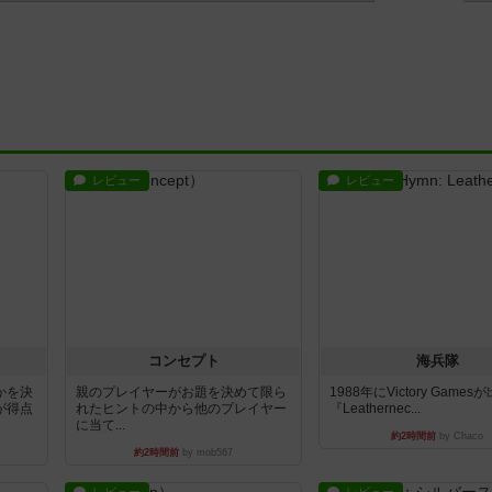
レビュー
レビュー
コンセプト
海兵隊
かを決
親のプレイヤーがお題を決めて限ら
1988年にVictory Game
が得点
れたヒントの中から他のプレイヤー
『Leathernec...
に当て...
約2時間前
by Chaco
約2時間前
by mob567