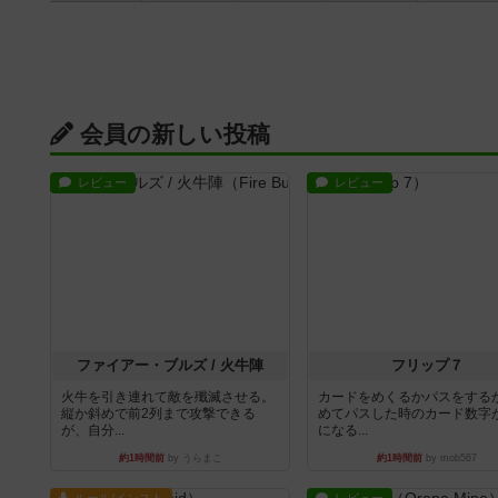
会員の新しい投稿
レビュー
レビュー
ファイアー・ブルズ / 火牛陣
フリップ７
火牛を引き連れて敵を殲滅させる。
カードをめくるかパスをする
縦か斜めで前2列まで攻撃できる
めてパスした時のカード数字
が、自分...
になる...
約1時間前
by うらまこ
約1時間前
by mob567