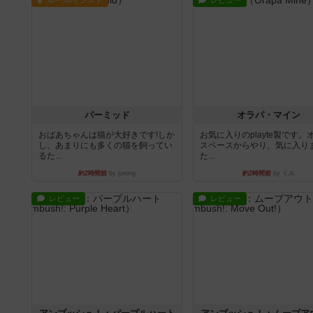
ルール/インスト
レビュー
パーミッド
オラパ・マイン
おばあちゃんは猫が大好きです!しか
お気に入りのplayte製です。
し、あまりにも多くの猫を飼ってい
スペースからやり、気に入り
るた...
た...
約2時間前
by jurong
約2時間前
by くみ
レビュー
レビュー