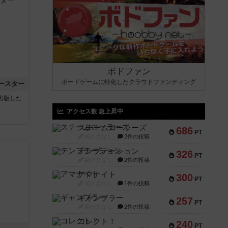
ボドファン
ボードゲームに特化したクラウドファンディング
ースター
sが出版した
アクセス数 急上昇中
スチームローラーズ
686
PT
紹介文なし
2件の投稿
テンプテーション
326
PT
紹介文なし
2件の投稿
アマナイト
300
PT
紹介文なし
1件の投稿
ギャンブラー
257
PT
紹介文なし
2件の投稿
コレクト！
240
PT