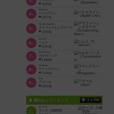
3
位
2528名
Battle Line
4
バトルライン
位
2377名
Terraforming Mars
5
テラフォーミングマーズ
位
2370名
6 nimmt!
6
ニムト
位
2201名
Carcassonne
7
カルカソンヌ
位
2190名
Wingspan
8
ウイングスパン
位
2149名
Azul
9
アズール
位
1903名
興味ありランキング
トップ50
SCYTHE
1
サイズ -大鎌戦役-
位