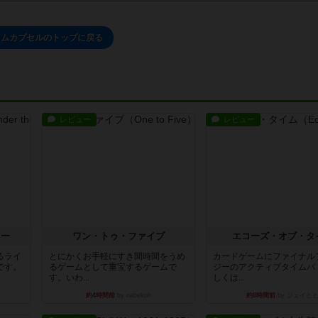
イムカプセルのトップに戻る
レビュー
レビュー
ラー
ワン・トゥ・ファイブ
エコーズ・オブ・タ
るライ
とにかくお手軽にすき間時間をうめ
カードゲームにファイナル
です。
るゲームとして重宝するゲームで
ジーのアクティブタイムバ
す。いわ...
しくは...
約4時間前
by nabekoh
約8時間前
by ジェイと