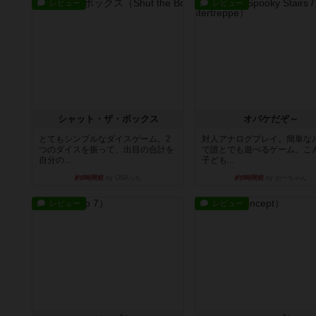
レビュー
レビュー
シャット・ザ・ボックス
オバケだぞ～
とてもシンプルなダイスゲーム。2
対人アナログプレイ。簡単な
つのダイスを振って、出目の合計を
で誰とでも遊べるゲーム。こ
自分の...
子ども...
約8時間前
by OSAっち
約9時間前
by おーちゃん
レビュー
レビュー