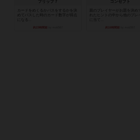
フリップ７
コンセプト
カードをめくるかパスをするかを決
親のプレイヤーがお題を決め
めてパスした時のカード数字が得点
れたヒントの中から他のプレ
になる...
に当て...
約15時間前
by mob567
約16時間前
by mob567