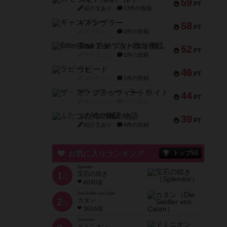
59
PT
紹介文あり
13件の投稿
ギャンブラー
58
PT
紹介文なし
2件の投稿
Bitter End ブタペスト救出作戦
52
PT
紹介文なし
1件の投稿
ラピード
46
PT
紹介文なし
1件の投稿
ザ・フラッフィー・ライト
44
PT
紹介文なし
0件の投稿
ふたつの城の物語
39
PT
紹介文あり
6件の投稿
お気に入りランキング
トップ50
Splendor
1
宝石の煌き
位
4040名
Die Siedler von Catan
2
カタン
位
3616名
Dominion
ドミニオン