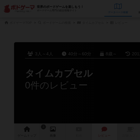
世界のボードゲームを楽しもう！
ボードゲーム専門の総合情報サイト
データベース
検
ボドゲーマTOP
ボードゲームの検索
タイムカプセル
レビュー
3人～4人
40分～60分
8歳～
20
タイムカプセル
0件のレビュー
1
ゲーム
トップ
画像
動画
レビュー
店舗/
カフェ