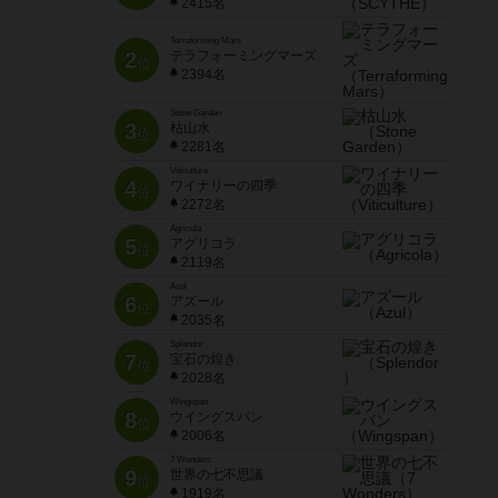
2415名
Terraforming Mars
2
テラフォーミングマーズ
位
2394名
Stone Garden
3
枯山水
位
2281名
Viticulture
4
ワイナリーの四季
位
2272名
Agricola
5
アグリコラ
位
2119名
Azul
6
アズール
位
2035名
Splendor
7
宝石の煌き
位
2028名
Wingspan
8
ウイングスパン
位
2006名
7 Wonders
9
世界の七不思議
位
1919名