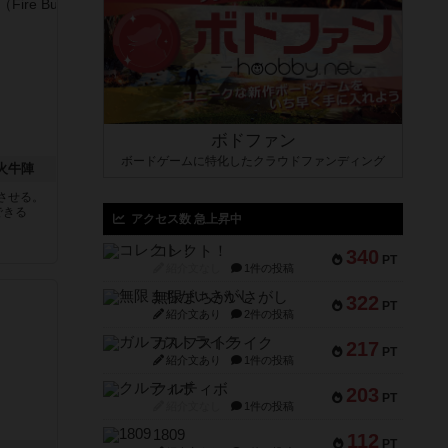
ボドファン
ボードゲームに特化したクラウドファンディング
 火牛陣
させる。
できる
アクセス数 急上昇中
コレクト！
340
PT
紹介文なし
1件の投稿
無限まちがいさがし
322
PT
紹介文あり
2件の投稿
ガルフストライク
217
PT
紹介文あり
1件の投稿
クルティボ
203
PT
紹介文なし
1件の投稿
1809
112
PT