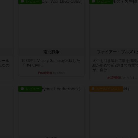
レビュー
レビュー
南北戦争
ファイアー・ブルズ /
ルール
1983年にVictory Gamesが出版した
火牛を引き連れて敵を殲滅
んなの
『The Civil ...
縦か斜めで前2列まで攻撃
が、自分...
約13時間前
by Chaco
約15時間前
by うらまこ
レビュー
ルール/インスト