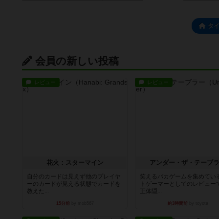
タ
会員の新しい投稿
レビュー
レビュー
花火：スターマイン
アンダー・ザ・テーブ
自分のカードは見えず他のプレイヤ
笑えるバカゲームを集めてい
ーのカードが見える状態でカードを
トゲーマーとしてのレビュー
教えた...
正体隠...
15分前
by mob567
約3時間前
by toyota