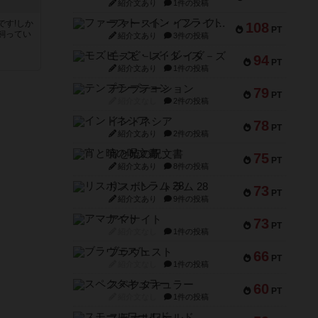
紹介文あり
1件の投稿
ファースト・イン・フライト
です!しか
108
PT
飼ってい
紹介文あり
3件の投稿
モズビ－ズ・レイダ－ズ
94
PT
紹介文あり
1件の投稿
テンプテーション
79
PT
紹介文なし
2件の投稿
インドネシア
78
PT
紹介文あり
2件の投稿
宵と暁の呪文書
75
PT
紹介文あり
8件の投稿
リスボン・トラム 28
73
PT
紹介文あり
9件の投稿
アマナイト
73
PT
紹介文なし
1件の投稿
ブラヴェスト
66
PT
紹介文なし
1件の投稿
スペクタキュラー
60
PT
紹介文なし
1件の投稿
スモールワールド