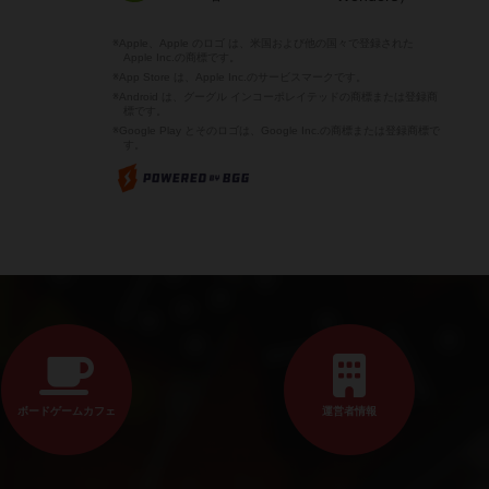
※Apple、Apple のロゴ は、米国および他の国々で登録された
Apple Inc.の商標です。
※App Store は、Apple Inc.のサービスマークです。
※Android は、グーグル インコーポレイテッドの商標または登録商
標です。
※Google Play とそのロゴは、Google Inc.の商標または登録商標で
す。
ボードゲームカフェ
運営者情報