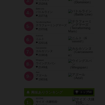
3
位
2528名
Battle Line
4
バトルライン
位
2377名
Terraforming Mars
5
テラフォーミングマーズ
位
2370名
6 nimmt!
6
ニムト
位
2201名
Carcassonne
7
カルカソンヌ
位
2190名
Wingspan
8
ウイングスパン
位
2149名
Azul
9
アズール
位
1903名
興味ありランキング
トップ50
SCYTHE
1
サイズ -大鎌戦役-
位