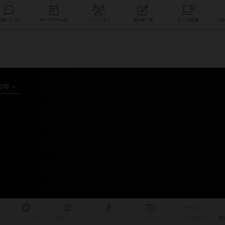
索
新着レビュー
ボードゲーム会
コミュニティ
掲示板一覧
12年～
リプレイ
日記
戦略
・コツ
ルール
/インスト
掲示板
拡張/関連
作
次