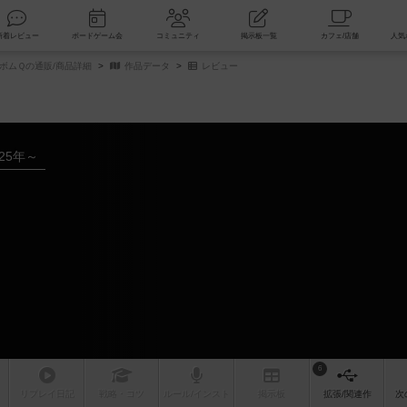
索
新着レビュー
ボードゲーム会
コミュニティ
掲示板一覧
ボムＱの通販/商品詳細
作品データ
レビュー
025年～
6
リプレイ
日記
戦略
・コツ
ルール
/インスト
掲示板
拡張/関連
作
次