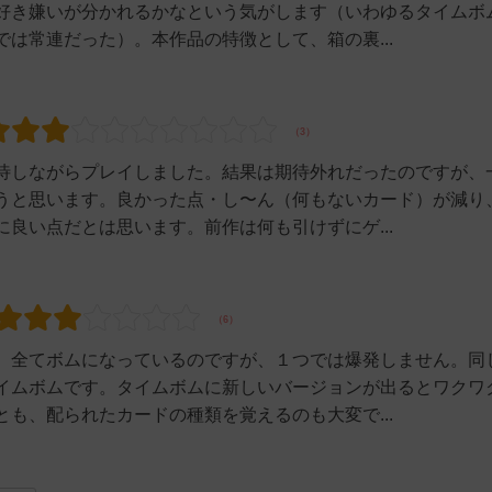
好き嫌いが分かれるかなという気がします（いわゆるタイムボ
は常連だった）。本作品の特徴として、箱の裏...
待しながらプレイしました。結果は期待外れだったのですが、
うと思います。良かった点・し〜ん（何もないカード）が減り
良い点だとは思います。前作は何も引けずにゲ...
、全てボムになっているのですが、１つでは爆発しません。同
イムボムです。タイムボムに新しいバージョンが出るとワクワ
も、配られたカードの種類を覚えるのも大変で...