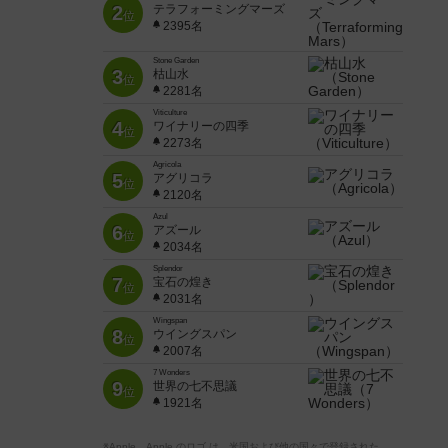
2
テラフォーミングマーズ
位
2395名
Stone Garden
3
枯山水
位
2281名
Viticulture
4
ワイナリーの四季
位
2273名
Agricola
5
アグリコラ
位
2120名
Azul
6
アズール
位
2034名
Splendor
7
宝石の煌き
位
2031名
Wingspan
8
ウイングスパン
位
2007名
7 Wonders
9
世界の七不思議
位
1921名
※Apple、Apple のロゴ は、米国および他の国々で登録された