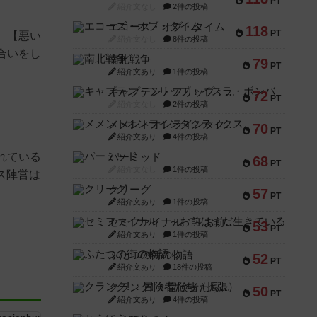
PT
紹介文なし
2件の投稿
エコーズ・オブ・タイム
118
PT
】【悪い
紹介文なし
8件の投稿
合いをし
南北戦争
79
PT
紹介文あり
1件の投稿
キャプテン・フリップ：イスラ・ボンバ
72
PT
紹介文なし
2件の投稿
メメントオンラインタクティクス
70
PT
紹介文あり
4件の投稿
れている
パーミッド
68
PT
紹介文なし
1件の投稿
ス陣営は
クリーグ
57
PT
紹介文あり
1件の投稿
セミファイナル ～お前はまだ生きている～
53
PT
紹介文あり
1件の投稿
ふたつの街の物語
52
PT
紹介文あり
18件の投稿
クランク! ：冒険者たち（拡張）
50
PT
紹介文あり
4件の投稿