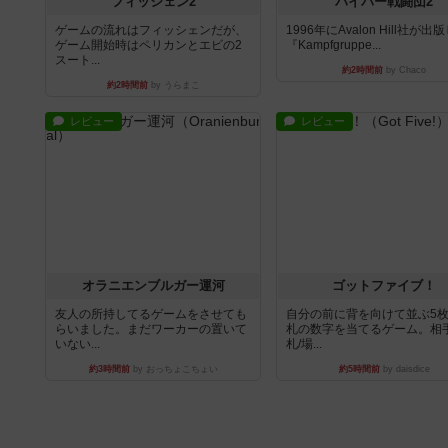
フィッシェン2
パイパー戦闘団2
ゲームの流れはフィッシェンだが、
1996年にAvalon Hill社が出
ゲーム開始時はペリカンとエビの2
『Kampfgruppe...
スート...
約2時間前
by Chaco
約2時間前
by うらまこ
レビュー
レビュー
オラニエンブルガー運河
ゴットファイブ！
友人の所持してるゲームをさせても
自分の前に背を向けて並ぶ5
らいました。まだワーカーの置いて
札の数字を当てるゲーム。相
いない...
札/場...
約3時間前
by おっちょこちょい
約5時間前
by daisdice