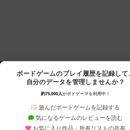
ボードゲームのプレイ履歴を記録して
自分のデータを管理しませんか？
約75,000人
がボドゲーマを利用中！
ボドゲーマTOP
ボードゲーム通販
遊んだボードゲームを記録する
気になるゲームのレビューを読む
ボードゲームを検索する
新作・再入荷情報
お気に入り作品・所有リストの共有
ボードゲームの新着レビュー
定番ボードゲームの通販