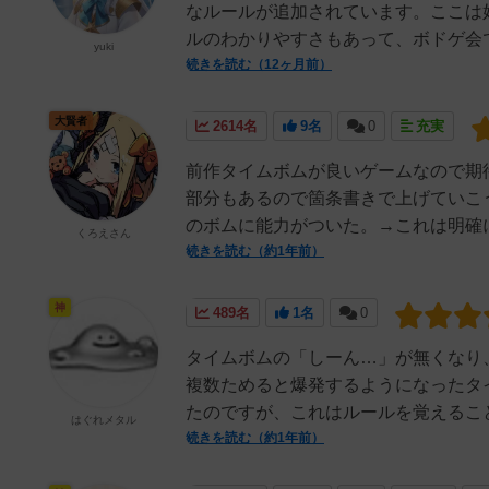
なルールが追加されています。ここは
ルのわかりやすさもあって、ボドゲ会で
yuki
続きを読む（12ヶ月前）
大賢者
2614名
9名
0
充実
前作タイムボムが良いゲームなので期
部分もあるので箇条書きで上げていこ
のボムに能力がついた。→これは明確に
くろえさん
続きを読む（約1年前）
神
489名
1名
0
タイムボムの「しーん…」が無くなり
複数ためると爆発するようになったタ
たのですが、これはルールを覚えること
はぐれメタル
続きを読む（約1年前）