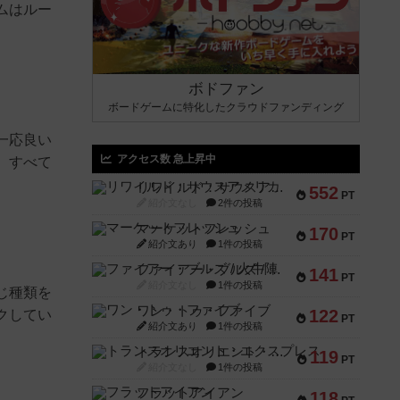
ムはルー
ボドファン
ボードゲームに特化したクラウドファンディング
一応良い
アクセス数 急上昇中
、すべて
リワイルド：サウスアメリカ
552
PT
紹介文なし
2件の投稿
マーケットフレッシュ
170
PT
紹介文あり
1件の投稿
ファイアー・ブルズ / 火牛陣
141
PT
紹介文なし
1件の投稿
じ種類を
ワン・トゥ・ファイブ
122
クしてい
PT
紹介文あり
1件の投稿
トランスオリエント・エクスプレス
119
PT
紹介文なし
1件の投稿
フラットアイアン
118