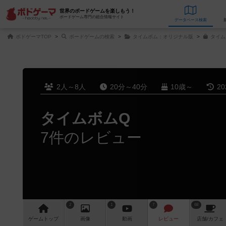
世界のボードゲームを楽しもう！
ボードゲーム専門の総合情報サイト
データベース
検
ボドゲーマTOP
ボードゲームの検索
タイムボム：オリジナル版
タイム
2人～8人
20分～40分
10歳～
2
タイムボムQ
7件のレビュー
2
1
7
68
ゲーム
トップ
画像
動画
レビュー
店舗/
カフェ