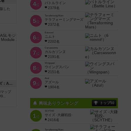
工場
4
バトルライン
位
2379名
が出版した
Terraforming Mars
5
テラフォーミングマーズ
位
2372名
6 nimmt!
6
ニムト
位
2202名
Carcassonne
7
カルカソンヌ
位
2191名
Wingspan
8
ウイングスパン
位
2151名
Azul
9
アズール
ドゥームド・バタリオンズ：ASLモジュール11
位
1904名
追加マップ
..
興味ありランキング
トップ50
SCYTHE
1
サイズ -大鎌戦役-
位
2416名
Terraforming Mars