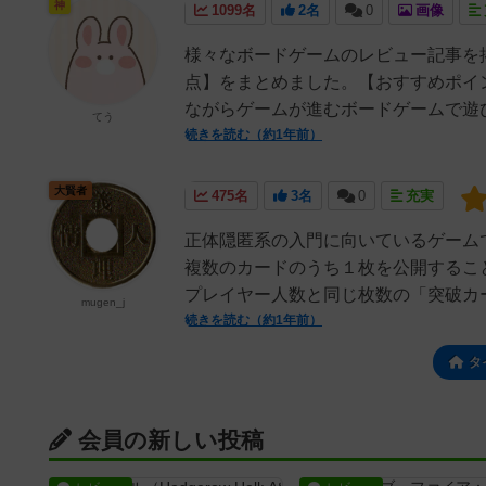
神
1099名
2名
0
画像
様々なボードゲームのレビュー記事を
点】をまとめました。【おすすめポイ
ながらゲームが進むボードゲームで遊び
てう
続きを読む（約1年前）
大賢者
475名
3名
0
充実
正体隠匿系の入門に向いているゲーム
複数のカードのうち１枚を公開するこ
プレイヤー人数と同じ枚数の「突破カー
mugen_j
続きを読む（約1年前）
タ
会員の新しい投稿