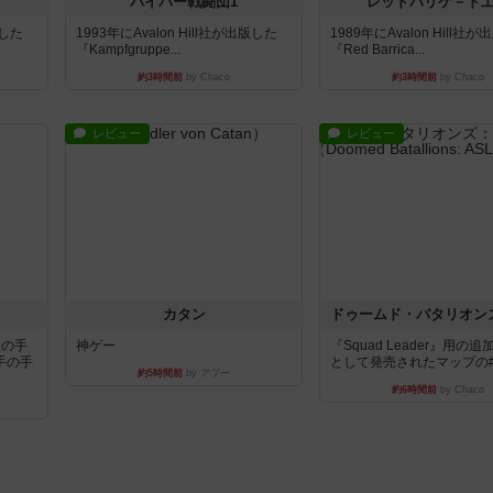
パイパー戦闘団1
レッドバリケ－ド
版した
1993年にAvalon Hill社が出版した
1989年にAvalon Hill社
『Kampfgruppe...
『Red Barrica...
約3時間前
by Chaco
約3時間前
by Chaco
レビュー
レビュー
カタン
枚の手
神ゲー
『Squad Leader』用の
手の手
として発売されたマップの#9.
約5時間前
by アプー
約6時間前
by Chaco