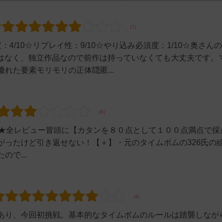
4/10☆リプレイ性：9/10☆やり込み必須度：1/10☆奥さん
ではなく、独立作品なので前作は持っていなくても大丈夫です。
れた要素モリモリの正体隠匿...
レビュー冒頭に【カタンを８０点として１００点満点で採
がったけど引き返せない！【＋】・元のタイムボムの326氏の
で...
あり、今回初挑戦。基本的なタイムボムのルールは踏襲しなが