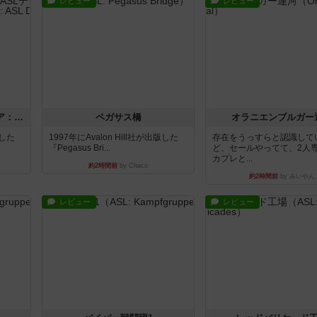
レビュー
レビュー
ストリート・オブ・ファイア：ASLデラックスモジュール1
ペガサス橋
オラニエンブルガー
版した
1997年にAvalon Hill社が出版した
存在をうっすらと認識して
『Pegasus Bri...
ど、セールやってて、2人
カプレと...
約2時間前
by Chaco
約2時間前
by みいやん
レビュー
レビュー