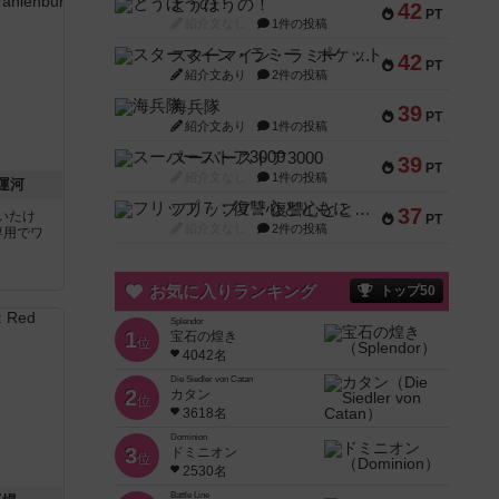
とうほうの！
42
PT
紹介文なし
1件の投稿
スターマイン・ラミー ポケット
42
PT
紹介文あり
2件の投稿
海兵隊
39
PT
紹介文あり
1件の投稿
スーパーストア3000
39
PT
紹介文なし
1件の投稿
運河
フリップ７：復讐心とともに
37
いたけ
PT
紹介文なし
2件の投稿
専用でワ
お気に入りランキング
トップ50
Splendor
1
宝石の煌き
位
4042名
Die Siedler von Catan
2
カタン
位
3618名
Dominion
3
ドミニオン
位
2530名
Battle Line