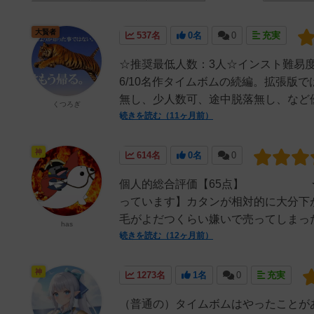
大賢者
537名
0名
0
充実
☆推奨最低人数：3人☆インスト難易度：
6/10名作タイムボムの続編。拡張版
無し、少人数可、途中脱落無し、など優
くつろぎ
続きを読む（11ヶ月前）
神
614名
0名
0
個人的総合評価【65点】 ★全
っています】カタンが相対的に大分下
毛がよだつくらい嫌いで売ってしまったの
has
続きを読む（12ヶ月前）
神
1273名
1名
0
充実
（普通の）タイムボムはやったことが