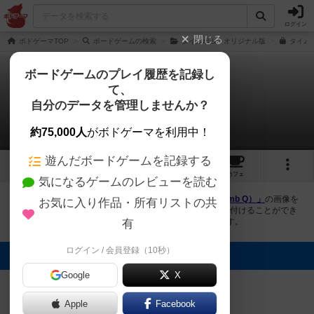
ログイン
閉じる
ボドゲーマTOP
ボードゲームの検索
タイムボム：オリジナル版
タイム
ボードゲームのプレイ履歴を記録し
て、
タイムボムQ
自分のデータを管理しませんか？
2件の画像
約75,000人
がボドゲーマを利用中！
遊んだボードゲームを記録する
2
1
7
68
トップ
画像
動画
レビュー
カフェ
気になるゲームのレビューを読む
ボドゲーマにログインすると、
「タイムボムQ（Time Bomb Q）」
の画像を
お気に入り作品・所有リストの共
アップロード出来たり、他のユーザーの投稿画像に評価を付けることができ
ます。また、トップ6の画像は様々なページで表示されます。
有
ログイン / 会員登録（10秒）
トップに表示される画像
Google
X
まつなが
まつなが
Apple
Facebook