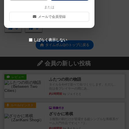
または
メールで会員登録
0
0
しばらく表示しない
タイムボムQのトップに戻る
会員の新しい投稿
レビュー
ふたつの街の物語
タイルを4×4で並べて街づくりします。ただし、
街は各プレイヤーの間にあ...
約2時間前
by ジェイとと
ルール/インスト
画像付き
ざりかに将棋
３種類の駒だけが登場する超シンプルな将棋系ゲ
ーム入門作品です♪(＾＾)...
約3時間前
by あんちっく