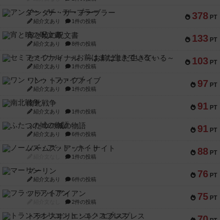
アンダー・ザ・テーブラー
378
PT
紹介文あり
1件の投稿
宵と暁の呪文書
133
PT
紹介文あり
8件の投稿
セミファイナル ～お前はまだ生きている～
103
PT
紹介文あり
1件の投稿
ワン・トゥ・ファイブ
97
PT
紹介文あり
1件の投稿
南北戦争
91
PT
紹介文あり
1件の投稿
ふたつの城の物語
91
PT
紹介文あり
6件の投稿
ノームズ・アット・ナイト
88
PT
紹介文なし
1件の投稿
マーリン
76
PT
紹介文あり
6件の投稿
フラットアイアン
75
PT
紹介文なし
2件の投稿
トランスオリエント・エクスプレス
70