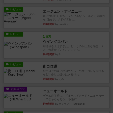
レビュー
エージェントアベニュー
追いついたら勝ち。シンプルな ルールとで直感的
な 目的で、ボドゲ慣れし...
約3時間前
by daisdice
レビュー
充実
ウイングスパン
期待値を上げすぎた、というのが正直な感想。２
人で何度かプレイ。ここでも...
約4時間前
by S
レビュー
街コロ通
街コロとの違いは初めから二つサイコロを振れる
など、少しの違いはあるけれ...
約9時間前
by くみ
戦略やコツ
ニューオールド
ゲーム終了時に、「オールドカードとニューカー
ドのどちらもある」 状態に...
約9時間前
by オグランド（Oguland）