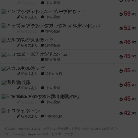
PT
紹介文なし
1件の投稿
アンブッシュ！：ムーブアウト！
59
PT
紹介文あり
1件の投稿
キャプテン・フリップ：イスラ・ボンバ
51
PT
紹介文なし
2件の投稿
ガルフストライク
46
PT
紹介文あり
1件の投稿
エコーズ・オブ・タイム
45
PT
紹介文なし
8件の投稿
スカルキング
45
PT
紹介文あり
12件の投稿
海兵隊
45
PT
紹介文あり
1件の投稿
Bitter End ブタペスト救出作戦
45
PT
紹介文なし
1件の投稿
ドコジャン
42
PT
紹介文あり
10件の投稿
※Apple、Apple のロゴ は、米国および他の国々で登録されたApple Inc.の商標です。
※App Store は、Apple Inc.のサービスマークです。