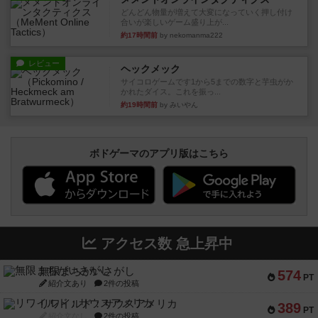
どんどん物量が増えて大変になっていく押し付け
合いが楽しいゲーム盛り上が...
約17時間前
by nekomanma222
レビュー
ヘックメック
サイコロゲームです1から5までの数字と芋虫がか
かれたダイス。これを振っ...
約19時間前
by みいやん
ボドゲーマのアプリ版はこちら
アクセス数 急上昇中
無限まちがいさがし
574
PT
紹介文あり
2件の投稿
リワイルド：サウスアメリカ
389
PT
紹介文なし
2件の投稿