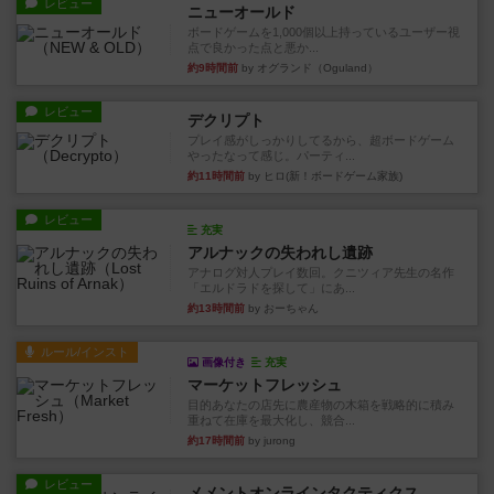
レビュー
ニューオールド
ボードゲームを1,000個以上持っているユーザー視
点で良かった点と悪か...
約9時間前
by オグランド（Oguland）
レビュー
デクリプト
プレイ感がしっかりしてるから、超ボードゲーム
やったなって感じ。パーティ...
約11時間前
by ヒロ(新！ボードゲーム家族)
レビュー
充実
アルナックの失われし遺跡
アナログ対人プレイ数回。クニツィア先生の名作
「エルドラドを探して」にあ...
約13時間前
by おーちゃん
ルール/インスト
画像付き
充実
マーケットフレッシュ
目的あなたの店先に農産物の木箱を戦略的に積み
重ねて在庫を最大化し、競合...
約17時間前
by jurong
レビュー
メメントオンラインタクティクス