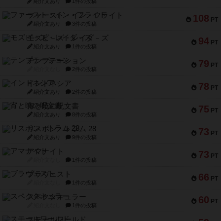
紹介文あり
1件の投稿
ファースト・イン・フライト
108
PT
紹介文あり
3件の投稿
モズビ－ズ・レイダ－ズ
94
PT
紹介文あり
1件の投稿
テンプテーション
79
PT
紹介文なし
2件の投稿
インドネシア
78
PT
紹介文あり
2件の投稿
宵と暁の呪文書
75
PT
紹介文あり
8件の投稿
リスボン・トラム 28
73
PT
紹介文あり
9件の投稿
アマナイト
73
PT
紹介文なし
1件の投稿
ブラヴェスト
66
PT
紹介文なし
1件の投稿
スペクタキュラー
60
PT
紹介文なし
1件の投稿
スモールワールド