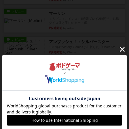
レビュー
マーリン
４人プレイ。インスト1時間プレイ2時間半。結構
ダイス運と手札のカード運...
約7時間前
by oliber
レビュー
アンブッシュ！：シルバースター
1987年にVictory Gamesが出版した『Silver Sta...
約7時間前
by Chaco
レビュー
アンブッシュ！：パープルハート
1985年にVictory Gamesが出版した『Purple Hea...
約8時間前
by Chaco
レビュー
アンブッシュ！：ムーブアウト！
1984年にVictory Gamesが出版した『Move
Out！』...
約8時間前
by Chaco
レビュー
スカルキング
とにかく楽しい！最高のゲームではと思います。
ルールは多少ゲーム慣れした...