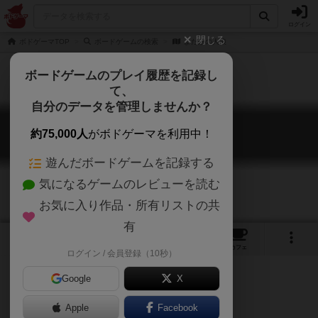
ログイン
閉じる
ボドゲーマTOP
ボードゲームの検索
よだかの人狼
ボードゲームのプレイ履歴を記録し
て、
自分のデータを管理しませんか？
よだかの人狼
約75,000人
がボドゲーマを利用中！
THE WEREWOLF of YODAKA
遊んだボードゲームを記録する
気になるゲームのレビューを読む
お気に入り作品・所有リストの共
有
1
2
トップ
画像
動画
レビュー
カフェ
ログイン / 会員登録（10秒）
Google
X
人狼系
日本作
正体隠匿
Apple
Facebook