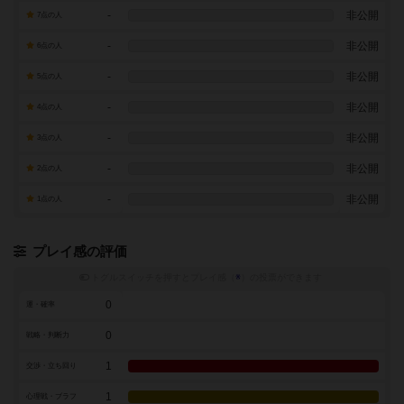
-
非公開
7点の人
-
非公開
6点の人
-
非公開
5点の人
-
非公開
4点の人
-
非公開
3点の人
-
非公開
2点の人
-
非公開
1点の人
プレイ感の評価
トグルスイッチを押すとプレイ感（
※
）の投票ができます
0
運・確率
0
戦略・判断力
1
交渉・立ち回り
1
心理戦・ブラフ