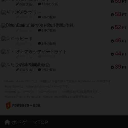
59
PT
紹介文あり
13件の投稿
ギャンブラー
58
PT
紹介文なし
2件の投稿
Bitter End ブタペスト救出作戦
52
PT
紹介文なし
1件の投稿
ラピード
46
PT
紹介文なし
1件の投稿
ザ・フラッフィー・ライト
44
PT
紹介文なし
0件の投稿
ふたつの城の物語
39
PT
紹介文あり
6件の投稿
※Apple、Apple のロゴ は、米国および他の国々で登録されたApple Inc.の商標です。
※App Store は、Apple Inc.のサービスマークです。
※Android は、グーグル インコーポレイテッドの商標または登録商標です。
※Google Play とそのロゴは、Google Inc.の商標または登録商標です。
ボドゲーマTOP