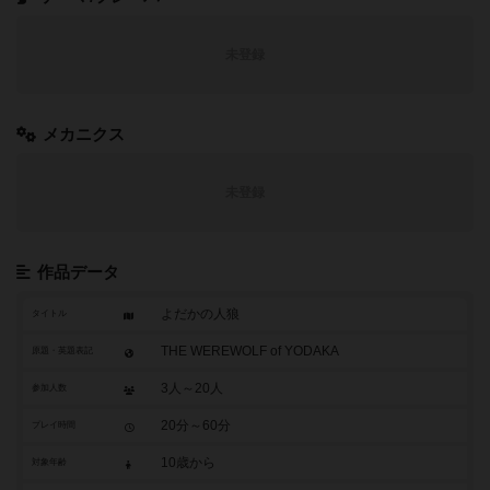
未登録
メカニクス
未登録
作品データ
よだかの人狼
タイトル
THE WEREWOLF of YODAKA
原題・英題表記
3人～20人
参加人数
20分～60分
プレイ時間
10歳から
対象年齢