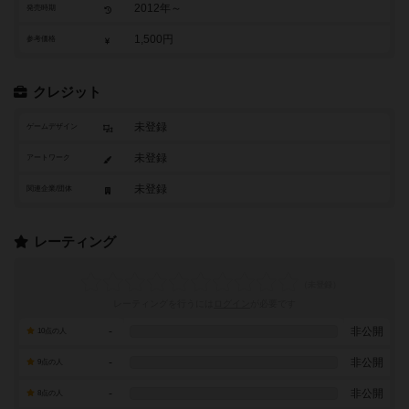
2012年～
発売時期
1,500円
参考価格
クレジット
未登録
ゲームデザイン
未登録
アートワーク
未登録
関連企業/団体
レーティング
レーティングを行うには
ログイン
が必要です
-
非公開
10点の人
-
非公開
9点の人
-
非公開
8点の人