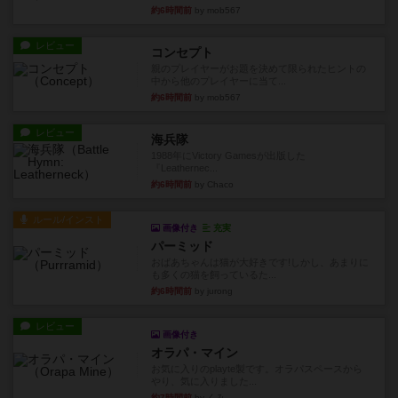
約6時間前
by mob567
レビュー
コンセプト
親のプレイヤーがお題を決めて限られたヒントの
中から他のプレイヤーに当て...
約6時間前
by mob567
レビュー
海兵隊
1988年にVictory Gamesが出版した
『Leathernec...
約6時間前
by Chaco
ルール/インスト
画像付き
充実
パーミッド
おばあちゃんは猫が大好きです!しかし、あまりに
も多くの猫を飼っているた...
約6時間前
by jurong
レビュー
画像付き
オラパ・マイン
お気に入りのplayte製です。オラパスペースから
やり、気に入りました...
約7時間前
by くみ