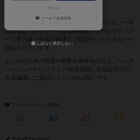
または
ご協力ください
メールで会員登録
当サイトに掲載されている作品説明文やレビュー等
の情報は、ボドゲーマ運営事務局・ゲームデザイナ
ーご本人様・有志の皆様にご協力をいただきながら
しばらく表示しない
登録されています。
よだかの人狼の特徴や概要を御存知の方は、ヘッダ
ーメニューからログイン/会員登録し作品説明文の
作成/編集にご協力いただければ幸いです。
マイボードゲーム登録者
5
21
4
28
興味あり
経験あり
お気に入り
持ってる
テーマ/フレーバー