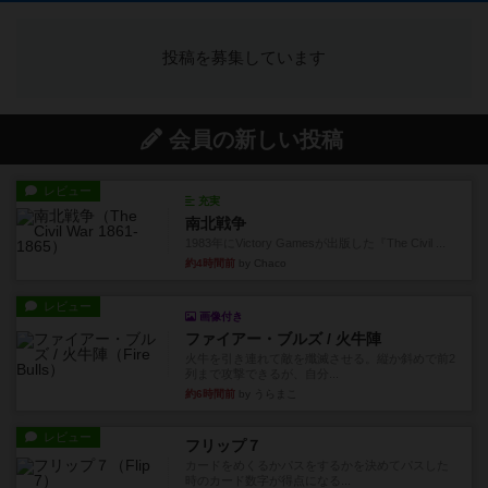
投稿を募集しています
会員の新しい投稿
レビュー
充実
南北戦争
1983年にVictory Gamesが出版した『The Civil ...
約4時間前
by Chaco
レビュー
画像付き
ファイアー・ブルズ / 火牛陣
火牛を引き連れて敵を殲滅させる。縦か斜めで前2
列まで攻撃できるが、自分...
約6時間前
by うらまこ
レビュー
フリップ７
カードをめくるかパスをするかを決めてパスした
時のカード数字が得点になる...