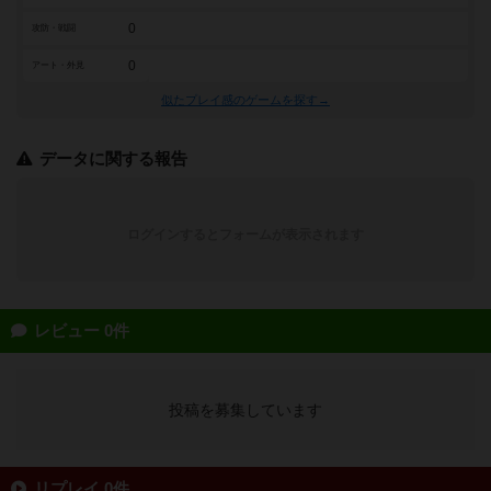
0
攻防・戦闘
0
アート・外見
似たプレイ感のゲームを探す→
データに関する報告
ログインするとフォームが表示されます
レビュー 0件
投稿を募集しています
リプレイ 0件