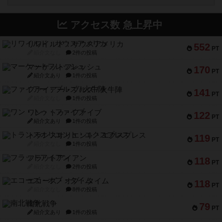
アクセス数 急上昇中
リワイルド：サウスアメリカ
552
PT
紹介文なし
2件の投稿
マーケットフレッシュ
170
PT
紹介文あり
1件の投稿
ファイアー・ブルズ / 火牛陣
141
PT
紹介文なし
1件の投稿
ワン・トゥ・ファイブ
122
PT
紹介文あり
1件の投稿
トランスオリエント・エクスプレス
119
PT
紹介文なし
1件の投稿
フラットアイアン
118
PT
紹介文なし
2件の投稿
エコーズ・オブ・タイム
118
PT
紹介文なし
8件の投稿
南北戦争
79
PT
紹介文あり
1件の投稿