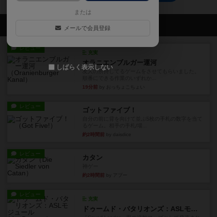
または
会員の新しい投稿
メールで会員登録
レビュー
充実
オラニエンブルガー運河
しばらく表示しない
友人の所持してるゲームをさせてもらいました。
順番にできる作業のいずれか...
19分前
by おっちょこちょい
レビュー
ゴットファイブ！
自分の前に背を向けて並ぶ5枚の手札の数字を当て
るゲーム。相手の手札/場...
約2時間前
by daisdice
レビュー
カタン
神ゲー
約2時間前
by アプー
レビュー
充実
ドゥームド・バタリオンズ：ASLモジュール11