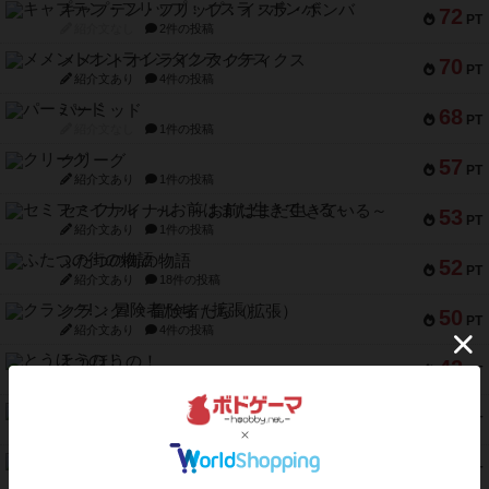
キャプテン・フリップ：イスラ・ボンバ
72
PT
紹介文なし
2件の投稿
メメントオンラインタクティクス
70
PT
紹介文あり
4件の投稿
パーミッド
68
PT
紹介文なし
1件の投稿
クリーグ
57
PT
紹介文あり
1件の投稿
セミファイナル ～お前はまだ生きている～
53
PT
紹介文あり
1件の投稿
ふたつの街の物語
52
PT
紹介文あり
18件の投稿
クランク! ：冒険者たち（拡張）
50
PT
紹介文あり
4件の投稿
とうほうの！
42
PT
紹介文なし
1件の投稿
スターマイン・ラミー ポケット
42
PT
紹介文あり
2件の投稿
海兵隊
39
PT
紹介文あり
1件の投稿