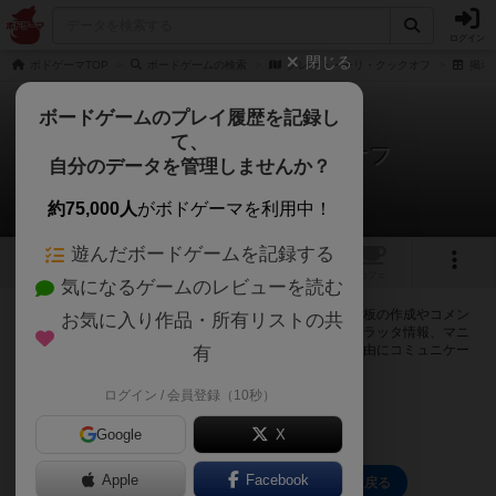
ログイン
閉じる
ボドゲーマTOP
ボードゲームの検索
グレート・チリ・クックオフ
掲示
ボードゲームのプレイ履歴を記録し
て、
グレート・チリ・クックオフ
自分のデータを管理しませんか？
0件の掲示板
約75,000人
がボドゲーマを利用中！
遊んだボードゲームを記録する
1
トップ
画像
動画
レビュー
カフェ
気になるゲームのレビューを読む
ログインするとグレート・チリ・クックオフに関する掲示板の作成やコメン
お気に入り作品・所有リストの共
トの書き込みが出来るようになります。ルールの疑問やエラッタ情報、マニ
ュアルでは判断し辛い曖昧な表記等について会員同士で自由にコミュニケー
有
ションをとることが出来ます。
ログイン / 会員登録（10秒）
ログイン/無料会員登録
Google
X
Apple
Facebook
グレート・チリ・クックオフのトップに戻る