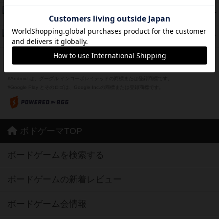
スーパーストア3000
39
PT
紹介文なし
1件の投稿
フリップ７：復讐心とともに
37
PT
紹介文なし
2件の投稿
※Apple、Apple のロゴ は、米国および他の国々で登録されたApple Inc.の商標です。
※App Store は、Apple Inc.のサービスマークです。
※Android は、グーグル インコーポレイテッドの商標または登録商標です。
※Google Play とそのロゴは、Google Inc.の商標または登録商標です。
ボドゲーマTOP
ボードゲームを検索する
ボードゲームの新着レビュー
ボードゲーム会情報