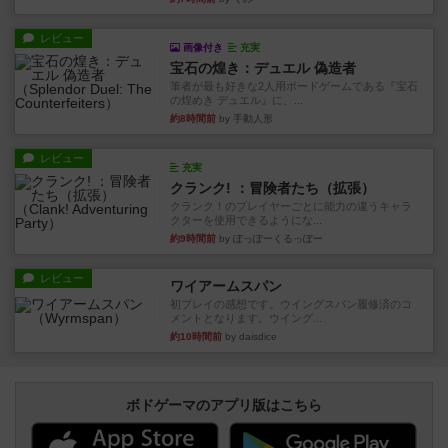
レビュー
画像付き
充実
宝石の煌き：デュエル 偽造者
筆者が最も好きな2人用ボードゲームである『宝石
の煌めき デュエル』に、...
約8時間前
by 手動人形
レビュー
充実
クランク! ：冒険者たち（拡張）
クランク！のプレイヤーごとに能力の違うキャラ
クターを使用できるようにな...
約9時間前
by ぽっぽーくるっぽー
レビュー
ワイアームスパン
初プレイの感想です。ウイングスパン履修済のコ
メントとなります。ウイング...
約10時間前
by daisdice
ボドゲーマのアプリ版はこちら