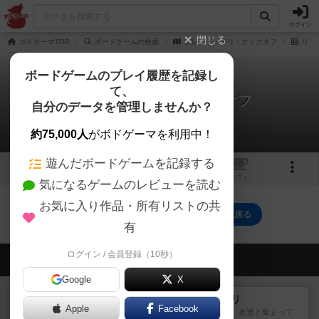
ログイン
閉じる
ボドゲーマTOP
ボードゲームの検索
グレート・チリ・クックオフ
リプ
ボードゲームのプレイ履歴を記録し
て、
グレート・チリ・クックオフ
自分のデータを管理しませんか？
0件のリプレイ日記
約75,000人
がボドゲーマを利用中！
遊んだボードゲームを記録する
1
トップ
画像
動画
レビュー
カフェ
気になるゲームのレビューを読む
お気に入り作品・所有リストの共
グレート・チリ・クックオフのトップに戻る
有
ログイン / 会員登録（10秒）
会員の新しい投稿
Google
X
レビュー
ナンジャモンジャ・ミドリ
Apple
Facebook
私は吃音を持っているのですが、友達と集まって