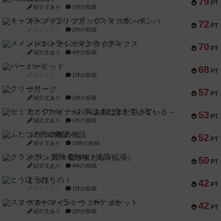
79
PT
紹介文あり
1件の投稿
キャプテン・フリップ：イスラ・ボンバ
72
PT
紹介文なし
2件の投稿
メメントオンラインタクティクス
70
PT
紹介文あり
4件の投稿
パーミッド
68
PT
紹介文なし
1件の投稿
クリーグ
57
PT
紹介文あり
1件の投稿
セミファイナル ～お前はまだ生きている～
53
PT
紹介文あり
1件の投稿
ふたつの街の物語
52
PT
紹介文あり
18件の投稿
クランク! ：冒険者たち（拡張）
50
PT
紹介文あり
4件の投稿
とうほうの！
42
PT
紹介文なし
1件の投稿
スターマイン・ラミー ポケット
42
PT
紹介文あり
2件の投稿