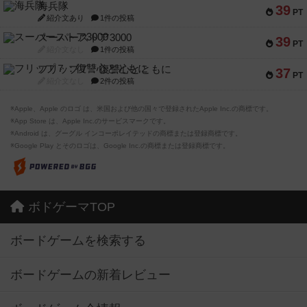
海兵隊
39
PT
紹介文あり
1件の投稿
スーパーストア3000
39
PT
紹介文なし
1件の投稿
フリップ７：復讐心とともに
37
PT
紹介文なし
2件の投稿
※Apple、Apple のロゴ は、米国および他の国々で登録されたApple Inc.の商標です。
※App Store は、Apple Inc.のサービスマークです。
※Android は、グーグル インコーポレイテッドの商標または登録商標です。
※Google Play とそのロゴは、Google Inc.の商標または登録商標です。
ボドゲーマTOP
ボードゲームを検索する
ボードゲームの新着レビュー