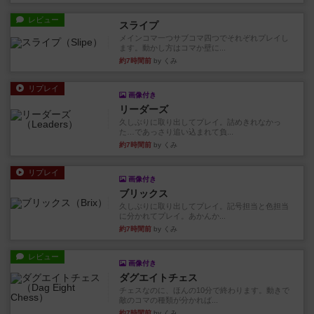
レビュー
スライプ
メインコマ一つサブコマ四つでそれぞれプレイし
ます。動かし方はコマか壁に...
約7時間前
by くみ
リプレイ
画像付き
リーダーズ
久しぶりに取り出してプレイ。詰めきれなかっ
た…であっさり追い込まれて負...
約7時間前
by くみ
リプレイ
画像付き
ブリックス
久しぶりに取り出してプレイ。記号担当と色担当
に分かれてプレイ。あかんか...
約7時間前
by くみ
レビュー
画像付き
ダグエイトチェス
チェスなのに、ほんの10分で終わります。動きで
敵のコマの種類が分かれば...
約7時間前
by くみ