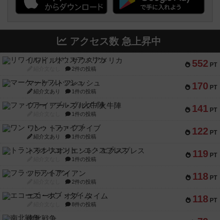
アクセス数 急上昇中
リワイルド：サウスアメリカ
552
PT
紹介文なし
2件の投稿
マーケットフレッシュ
170
PT
紹介文あり
1件の投稿
ファイアー・ブルズ / 火牛陣
141
PT
紹介文なし
1件の投稿
ワン・トゥ・ファイブ
122
PT
紹介文あり
1件の投稿
トランスオリエント・エクスプレス
119
PT
紹介文なし
1件の投稿
フラットアイアン
118
PT
紹介文なし
2件の投稿
エコーズ・オブ・タイム
118
PT
紹介文なし
8件の投稿
南北戦争