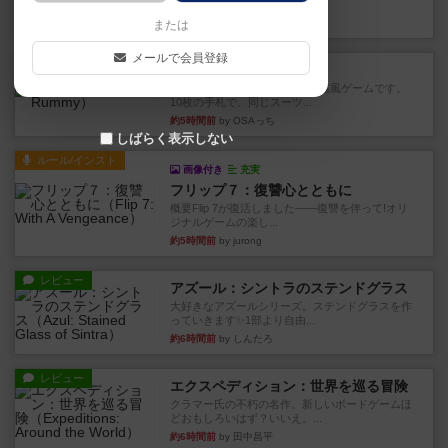
このゲームをした際、3ゲー...
約3時間前
by 155973
または
メールで会員登録
レビュー
ジンラミー
トランプで遊べる2人対戦の麻雀風ゲームです。
10枚の手札で、同じスーツ...
約5時間前
by OSAっち
しばらく表示しない
ルール/インスト
画像付き
充実
フリップ７：復讐心とともに
概要Flip 7が復活しました――復讐を伴って!オリ
ジナルゲームの楽し...
約5時間前
by jurong
レビュー
アズール：シントラのステンドグラス
大好きなアズールシリーズ。ステンドグラスを作
っていきます✨1部より自由...
約6時間前
by しんたろ
レビュー
エクスペディション：世界を巡る冒険
クラマー氏の不朽の名作。新しいボードゲームほ
どおもしろいはず？いいえ。...
約6時間前
by 田中昌平