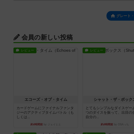
グレート
会員の新しい投稿
レビュー
レビュー
エコーズ・オブ・タイム
シャット・ザ・ボック
カードゲームにファイナルファンタ
とてもシンプルなダイスゲー
ジーのアクティブタイムバトル（も
つのダイスを振って、出目の
しくは...
自分の...
約4時間前
by ジェイとと
約4時間前
by OSAっち