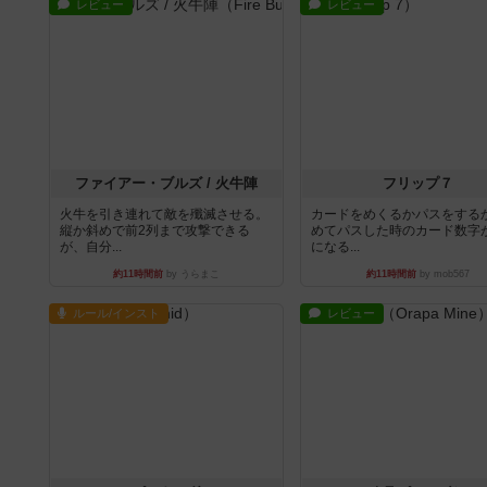
レビュー
レビュー
ファイアー・ブルズ / 火牛陣
フリップ７
火牛を引き連れて敵を殲滅させる。
カードをめくるかパスをする
縦か斜めで前2列まで攻撃できる
めてパスした時のカード数字
が、自分...
になる...
約11時間前
by うらまこ
約11時間前
by mob567
ルール/インスト
レビュー