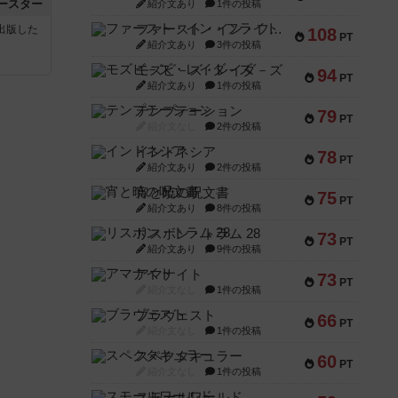
ースター
紹介文あり
1件の投稿
ファースト・イン・フライト
sが出版した
108
PT
紹介文あり
3件の投稿
モズビ－ズ・レイダ－ズ
94
PT
紹介文あり
1件の投稿
テンプテーション
79
PT
紹介文なし
2件の投稿
インドネシア
78
PT
紹介文あり
2件の投稿
宵と暁の呪文書
75
PT
紹介文あり
8件の投稿
リスボン・トラム 28
73
PT
紹介文あり
9件の投稿
アマナイト
73
PT
紹介文なし
1件の投稿
ブラヴェスト
66
PT
紹介文なし
1件の投稿
スペクタキュラー
60
PT
紹介文なし
1件の投稿
スモールワールド