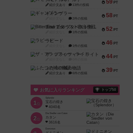
59
PT
紹介文あり
13件の投稿
ギャンブラー
58
PT
紹介文なし
2件の投稿
Bitter End ブタペスト救出作戦
52
PT
紹介文なし
1件の投稿
ラピード
46
PT
紹介文なし
1件の投稿
ザ・フラッフィー・ライト
44
PT
紹介文なし
0件の投稿
ふたつの城の物語
39
PT
紹介文あり
6件の投稿
お気に入りランキング
トップ50
Splendor
1
宝石の煌き
位
4040名
Die Siedler von Catan
2
カタン
位
3616名
Dominion
ドミニオン