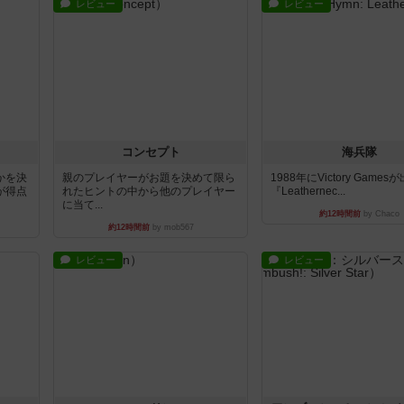
レビュー
レビュー
コンセプト
海兵隊
かを決
親のプレイヤーがお題を決めて限ら
1988年にVictory Game
が得点
れたヒントの中から他のプレイヤー
『Leathernec...
に当て...
約12時間前
by Chaco
約12時間前
by mob567
レビュー
レビュー