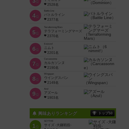
3
位
2528名
Battle Line
4
バトルライン
位
2377名
Terraforming Mars
5
テラフォーミングマーズ
位
2370名
6 nimmt!
6
ニムト
位
2201名
Carcassonne
7
カルカソンヌ
位
2190名
Wingspan
8
ウイングスパン
位
2149名
Azul
9
アズール
位
1903名
興味ありランキング
トップ50
SCYTHE
1
サイズ -大鎌戦役-
位