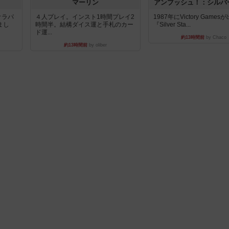
マーリン
アンブッシュ！：シルバ
オラパ
４人プレイ。インスト1時間プレイ2
1987年にVictory Game
まし
時間半。結構ダイス運と手札のカー
『Silver Sta...
ド運...
約13時間前
by Chaco
約13時間前
by oliber