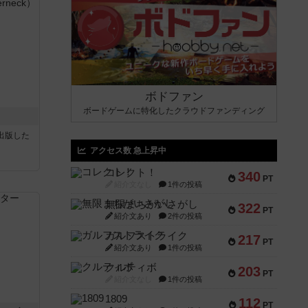
ボドファン
ボードゲームに特化したクラウドファンディング
sが出版した
アクセス数 急上昇中
コレクト！
340
PT
紹介文なし
1件の投稿
無限まちがいさがし
322
PT
紹介文あり
2件の投稿
ガルフストライク
217
PT
紹介文あり
1件の投稿
クルティボ
203
PT
紹介文なし
1件の投稿
1809
112
PT