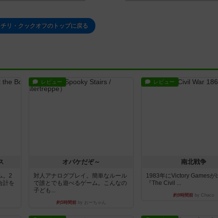
・チリ・クックオフのトップに戻る
レビュー
レビュー
ス
オバケだぞ～
南北戦争
ム。2
対人アナログプレイ。簡単なルール
1983年にVictory Game
合計を
で誰とでも遊べるゲーム。こんなの
『The Civil ...
子ども...
約9時間前
by Chaco
約5時間前
by おーちゃん