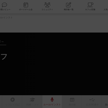
索
新着レビュー
ボードゲーム会
コミュニティ
掲示板一覧
ル/インスト
年～
オフ
リプレイ
日記
戦略
・コツ
ルール
/インスト
掲示板
拡張/関連
作
次