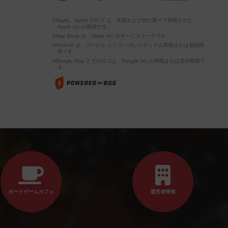
※Apple、Apple のロゴ は、米国および他の国々で登録された
Apple Inc.の商標です。
※App Store は、Apple Inc.のサービスマークです。
※Android は、グーグル インコーポレイテッドの商標または登録商
標です。
※Google Play とそのロゴは、Google Inc.の商標または登録商標で
す。
ボードゲームカフェ
運営者情報