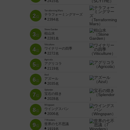
2415名
Terraforming Mars
2
テラフォーミングマーズ
位
2394名
Stone Garden
3
枯山水
位
2281名
Viticulture
4
ワイナリーの四季
位
2272名
Agricola
5
アグリコラ
位
2119名
Azul
6
アズール
位
2035名
Splendor
7
宝石の煌き
位
2028名
Wingspan
8
ウイングスパン
位
2006名
7 Wonders
9
世界の七不思議
位
1919名