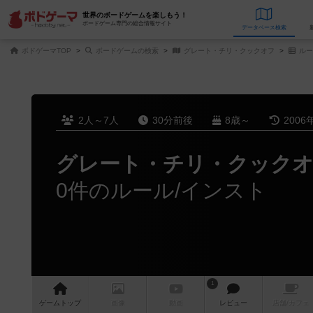
世界のボードゲームを楽しもう！
ボードゲーム専門の総合情報サイト
データベース
検
ボドゲーマTOP
ボードゲームの検索
グレート・チリ・クックオフ
ルー
2人～7人
30分前後
8歳～
2006
グレート・チリ・クック
0件のルール/インスト
1
ゲーム
トップ
画像
動画
レビュー
店舗/
カフェ