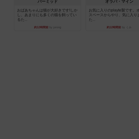
パーミッド
オラパ・マイン
おばあちゃんは猫が大好きです!しか
お気に入りのplayte製です。
し、あまりにも多くの猫を飼ってい
スペースからやり、気に入り
るた...
た...
約12時間前
by jurong
約12時間前
by くみ