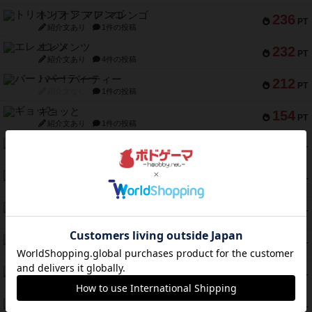
トリオンフ ア マレンゴ
236
PT
紹介文あり
1件の投稿
エレメンツ
232
PT
紹介文あり
4件の投稿
バー！パーティー
212
PT
紹介文なし
1件の投稿
ギョッと
154
PT
紹介文あり
1件の投稿
クルティボ
152
PT
紹介文なし
1件の投稿
ブラヴェスト
140
PT
紹介文なし
1件の投稿
ドブル：ポケットモンスター
122
PT
紹介文あり
4件の投稿
ジャンヌ・ダルク-オルレアン ドロー＆ライト
118
PT
紹介文なし
5件の投稿
ファースト・イン・フライト
94
PT
紹介文あり
3件の投稿
ダイススローン
88
PT