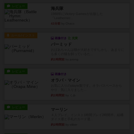
レビュー
海兵隊
1988年にVictory Gamesが出版した
『Leathernec...
42分前
by Chaco
ルール/インスト
画像付き
充実
パーミッド
おばあちゃんは猫が大好きです!しかし、あまりに
も多くの猫を飼っているた...
約1時間前
by jurong
レビュー
画像付き
オラパ・マイン
お気に入りのplayte製です。オラパスペースから
やり、気に入りました...
約1時間前
by くみ
レビュー
マーリン
４人プレイ。インスト1時間プレイ2時間半。結構
ダイス運と手札のカード運...
約2時間前
by oliber