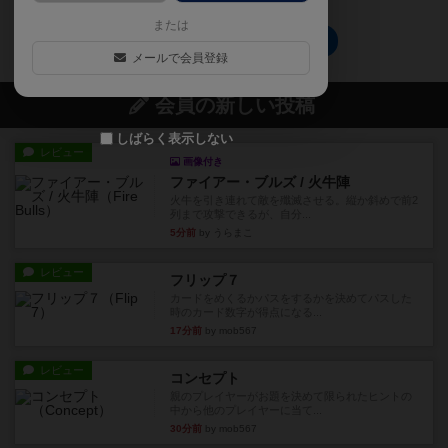
または
中世の建築士たちのトップに戻る
メールで会員登録
会員の新しい投稿
しばらく表示しない
レビュー
画像付き
ファイアー・ブルズ / 火牛陣
火牛を引き連れて敵を殲滅させる。縦か斜めで前2
列まで攻撃できるが、自分...
5分前
by うらまこ
レビュー
フリップ７
カードをめくるかパスをするかを決めてパスした
時のカード数字が得点になる...
17分前
by mob567
レビュー
コンセプト
親のプレイヤーがお題を決めて限られたヒントの
中から他のプレイヤーに当て...
30分前
by mob567