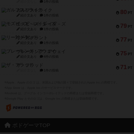
紹介文なし
1件の投稿
ガルフストライク
80
PT
紹介文あり
1件の投稿
モズビ－ズ・レイダ－ズ
79
PT
紹介文あり
1件の投稿
リー対グラント
77
PT
紹介文あり
1件の投稿
ブレーキング・アウェイ
75
PT
紹介文あり
4件の投稿
ザ・フラッド
71
PT
紹介文なし
1件の投稿
※Apple、Apple のロゴ は、米国および他の国々で登録されたApple Inc.の商標です。
※App Store は、Apple Inc.のサービスマークです。
※Android は、グーグル インコーポレイテッドの商標または登録商標です。
※Google Play とそのロゴは、Google Inc.の商標または登録商標です。
ボドゲーマTOP