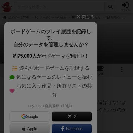
ログイン
閉じる
ボドゲーマTOP
ボードゲームの検索
中世の建築士たち
戦略やコツ
ボードゲームのプレイ履歴を記録し
て、
中世の建築士たち
自分のデータを管理しませんか？
1件の戦略やコツ
約75,000人
がボドゲーマを利用中！
遊んだボードゲームを記録する
4
2
8
トップ
画像
動画
レビュー
カフェ
気になるゲームのレビューを読む
お気に入り作品・所有リストの共
神
58名
0名
有
労働者を集め、それらをなるべく遊ばせないよ
ログイン / 会員登録（10秒）
オグランド
うに効率的に建物建築に回していくというのが
（Oguland）
Google
X
基本かと思います。
続きを読む（約4年前）
Apple
Facebook