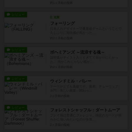
約1ヶ月前
の投稿
レビュー
充実
フォーリング
日本人のデザイナーで重量級ゲームということで
久しぶりに期待感が高かった...
約2ヶ月前
の投稿
レビュー
ボヘミアンズ ～流浪する魂～
説明書がテイスト入りすぎてて分かりにくかっ
た。 何かこれじゃない感が...
約2ヶ月前
の投稿
レビュー
ウィンドミル・バレー
テーマがとても素敵です。風車、チューリップ、
水門、美しい風景、関わっ...
2ヶ月前
の投稿
レビュー
フォレストシャッフル：ダートムーア
プレイ感は普通にフォレシャ。特定のカードが明
らかに強いみたいなのが全体...
2ヶ月前
の投稿