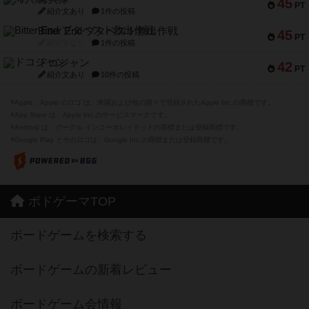
45
PT
紹介文あり
1件の投稿
Bitter End ブタペスト救出作戦
45
PT
紹介文なし
1件の投稿
ドコジャン
42
PT
紹介文あり
10件の投稿
※Apple、Apple のロゴ は、米国および他の国々で登録されたApple Inc.の商標です。
※App Store は、Apple Inc.のサービスマークです。
※Android は、グーグル インコーポレイテッドの商標または登録商標です。
※Google Play とそのロゴは、Google Inc.の商標または登録商標です。
ボドゲーマTOP
ボードゲームを検索する
ボードゲームの新着レビュー
ボードゲーム会情報