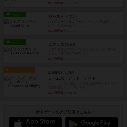
約13時間前
by みいやん
レビュー
ジャスト・ワン
まぁ面白かった‼️よくテレビとかのバラエティなん
かで、お題がわからずに...
約13時間前
by みいやん
レビュー
ピタッコカルタ
ボドゲ相席会でプレイしましたひらがなが書かれ
たカードを2枚まで手をつけ...
約14時間前
by みいやん
ルール/インスト
画像付き
充実
ノームズ・アット・ナイト
ベネボレンス女王は、忠実な臣民を称えるための
祝宴を開こうとしています。...
約14時間前
by jurong
ボドゲーマのアプリ版はこちら