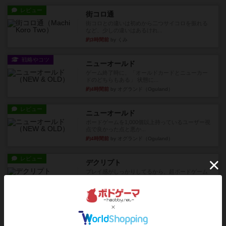
レビュー
街コロ通
街コロとの違いは初めから二つサイコロを振れる
など、少しの違いはあるけれ...
約3時間前
by くみ
戦略やコツ
ニューオールド
ゲーム終了時に、「オールドカードとニューカー
ドのどちらもある」 状態に...
約4時間前
by オグランド（Oguland）
レビュー
ニューオールド
ボードゲームを1,000個以上持っているユーザー視
点で良かった点と悪か...
約4時間前
by オグランド（Oguland）
レビュー
デクリプト
プレイ感がしっかりしてるから、超ボードゲーム
やったなって感じ。パーティ...
約5時間前
by ヒロ(新！ボードゲーム家族)
レビュー
充実
アルナックの失われし遺跡