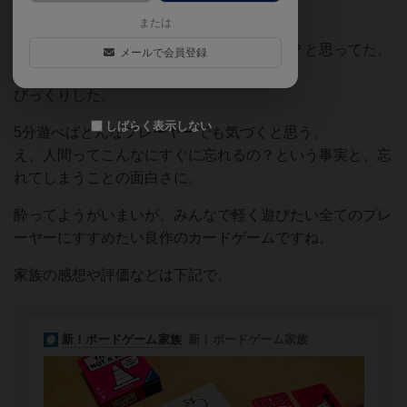
はその落差がものすごかった。
または
こんなシンプルなルールで盛り上がるのか？と思ってた。
メールで会員登録
でも遊んでみたらとんでもない。
びっくりした。
しばらく表示しない
5分遊べばどんなプレーヤーでも気づくと思う。
え、人間ってこんなにすぐに忘れるの？という事実と、忘
れてしまうことの面白さに。
酔ってようがいまいが、みんなで軽く遊びたい全てのプレ
ーヤーにすすめたい良作のカードゲームですね。
家族の感想や評価などは下記で。