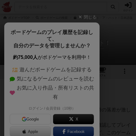
ログイン
閉じる
ボドゲーマTOP
ボードゲームの検索
ザッツ・ノット・ア・ハット！日本語版の
ボードゲームのプレイ履歴を記録し
て、
ザッツ・ノット・ア・ハット！
自分のデータを管理しませんか？
ヒロ(新！ボードゲーム家族)さんのレビュー
約75,000人
がボドゲーマを利用中！
遊んだボードゲームを記録する
8
1
17
114
トップ
画像
動画
レビュー
カフェ
気になるゲームのレビューを読む
お気に入り作品・所有リストの共
421名
1名
0
約1年前
有
ログイン / 会員登録（10秒）
いい意味でルールを聞いた時とプレイした時の落差が激し
いゲーム。
Google
X
多くのパーティーゲームは事前にルールを確認してプレイ
Apple
Facebook
した時、大体イメージ通りのことが多いけど、このゲーム