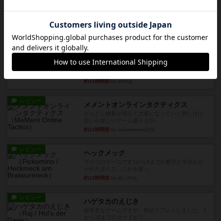
アナログ対人プレイ数回。クニツィア先生の名作
「エルドラドを探して」にあ...
約7時間前
by おーちゃん
ルール/インスト
画像付き
充実
マーケットフレッシュ
目的あなたの店先に農産物の木箱を戦略的に積み
重ねて在庫を最大化し、競合...
約11時間前
by jurong
レビュー
メメントオンラインタクティクス
どんどん物量が増えて大変になっていく押し付け
合いが楽しいゲーム盛り上が...
約12時間前
by nekomanma222
レビュー
ヘックメック
サイコロゲームです1から5までの数字と芋虫がか
かれたダイス。これを振っ...
約13時間前
by みいやん
レビュー
ハゲタカのえじき
超有名なゲームですが、初めてプレイしました。1
から15までのカードがプ...