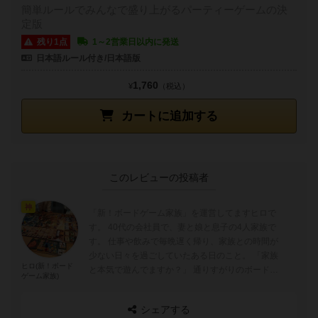
簡単ルールでみんなで盛り上がるパーティーゲームの決
定版
残り1点
1～2営業日以内に発送
日本語ルール付き/日本語版
1,760
¥
（税込）
カートに追加する
このレビューの投稿者
神
「新！ボードゲーム家族」を運営してますヒロで
す。 40代の会社員で、妻と娘と息子の4人家族で
す。 仕事や飲みで毎晩遅く帰り、家族との時間が
少ない日々を過ごしていたある日のこと。 「家族
ヒロ(新！ボード
と本気で遊んでますか？」 通りすがりのボードゲ
ゲーム家族)
ームショップの言葉が心に刺さり、自分...
シェアする