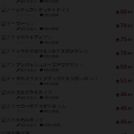
紹介文あり
6件の投稿
ノームズ・アット・ナイト
88
PT
紹介文なし
1件の投稿
マーリン
76
PT
紹介文あり
6件の投稿
フラットアイアン
75
PT
紹介文なし
2件の投稿
トランスオリエント・エクスプレス
70
PT
紹介文なし
1件の投稿
アンブッシュ！：ムーブアウト！
59
PT
紹介文あり
1件の投稿
キャプテン・フリップ：イスラ・ボンバ
51
PT
紹介文なし
2件の投稿
ガルフストライク
46
PT
紹介文あり
1件の投稿
エコーズ・オブ・タイム
45
PT
紹介文なし
8件の投稿
スカルキング
45
PT
紹介文あり
12件の投稿
海兵隊