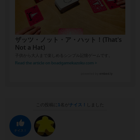
この投稿に
1
名が
ナイス！
しました
ナイス！