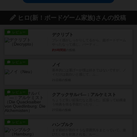
ヒロ(新！ボードゲーム家族)さんの投稿
レビュー
デクリプト
プレイ感がしっかりしてるから、超ボードゲーム
やったなって感じ。パーティ...
約5時間前
の投稿
レビュー
ノイ
基本的には運げーが僕は好きではないですが、ノ
イだけは面白いと感じて、ふ...
21日前
の投稿
レビュー
クアックサルバ―：アルケミスト
ちょうど良い拡張だなと思った。拡張って結構違
う特典を得る手段だったり、...
27日前
の投稿
レビュー
ハンブルク
まず箱絵が面白そうな雰囲気をまとっていて、遊
びたい欲を刺激される。ルー...