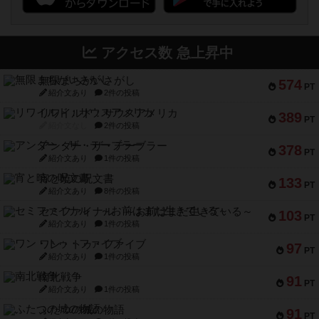
アクセス数 急上昇中
無限まちがいさがし
574
PT
紹介文あり
2件の投稿
リワイルド：サウスアメリカ
389
PT
紹介文なし
2件の投稿
アンダー・ザ・テーブラー
378
PT
紹介文あり
1件の投稿
宵と暁の呪文書
133
PT
紹介文あり
8件の投稿
セミファイナル ～お前はまだ生きている～
103
PT
紹介文あり
1件の投稿
ワン・トゥ・ファイブ
97
PT
紹介文あり
1件の投稿
南北戦争
91
PT
紹介文あり
1件の投稿
ふたつの城の物語
91
PT