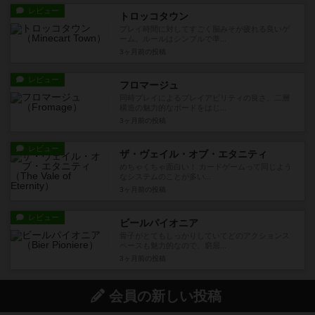
レビュー
トロッコタウン
プレイ時間に対してすごく脳みそが疲れる良いゲ
ーム。ルールはシンプルで準...
3ヶ月前
の投稿
レビュー
フロマージュ
同時プレイによるプレイアビリティの良さ、二層
構造の魅力的なボードをはじ...
3ヶ月前
の投稿
レビュー
ザ・ヴェイル・オブ・エタニティ
めちゃくちゃ面白い！ カードゲームって同じよう
なシステムのことが多い...
3ヶ月前
の投稿
レビュー
ビールパイオニア
骨子がとてもしっかりしていてどのアクションス
ペースも魅力的なので、窮屈...
3ヶ月前
の投稿
会員の新しい投稿