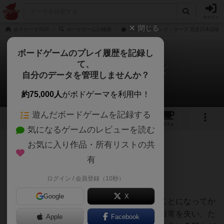
ログイン
閉じる
ボドゲーマTOP
ボードゲームの検索
テラフォーミング・マーズ 完全日本語版の
ボードゲームのプレイ履歴を記録し
て、
テラフォーミングマーズ
自分のデータを管理しませんか？
shiro&chocoさんのレビュー
約75,000人
がボドゲーマを利用中！
遊んだボードゲームを記録する
92
7
102
337
トップ
画像
動画
レビュー
カフェ
気になるゲームのレビューを読む
お気に入り作品・所有リストの共
479名
1名
0
10ヶ月前
有
ログイン / 会員登録（10秒）
科学は世界を変える。
Google
X
ある日、突然、慣れ親しんだ土地を離れることになってか
ら、私はそれまでの平凡でかけがえのない日常を失い、た
Apple
Facebook