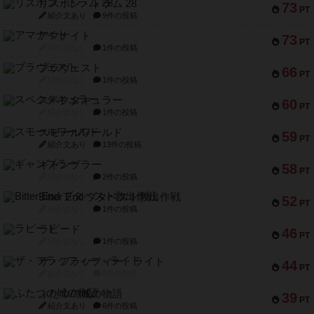
リスボン・トラム 28
73
PT
紹介文あり
9件の投稿
アマナイト
73
PT
紹介文なし
1件の投稿
ブラヴェスト
66
PT
紹介文なし
1件の投稿
スペクタキュラー
60
PT
紹介文なし
1件の投稿
スモールワールド
59
PT
紹介文あり
13件の投稿
ギャンブラー
58
PT
紹介文なし
2件の投稿
Bitter End ブタペスト救出作戦
52
PT
紹介文なし
1件の投稿
ラピード
46
PT
紹介文なし
1件の投稿
ザ・フラッフィー・ライト
44
PT
紹介文なし
0件の投稿
ふたつの城の物語
39
PT
紹介文あり
6件の投稿