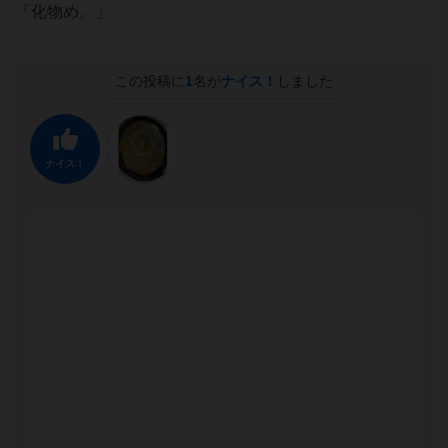
「化物め。」
この投稿に
1
名が
ナイス！
しました
ナイス！