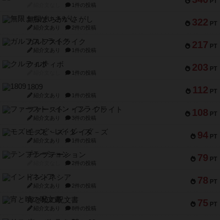
PT
紹介文なし
1件の投稿
無限まちがいさがし
322
PT
紹介文あり
2件の投稿
ガルフストライク
217
PT
紹介文あり
1件の投稿
クルティボ
203
PT
紹介文なし
1件の投稿
1809
112
PT
紹介文あり
1件の投稿
ファースト・イン・フライト
108
PT
紹介文あり
3件の投稿
モズビ－ズ・レイダ－ズ
94
PT
紹介文あり
1件の投稿
テンプテーション
79
PT
紹介文なし
2件の投稿
インドネシア
78
PT
紹介文あり
2件の投稿
宵と暁の呪文書
75
PT
紹介文あり
8件の投稿