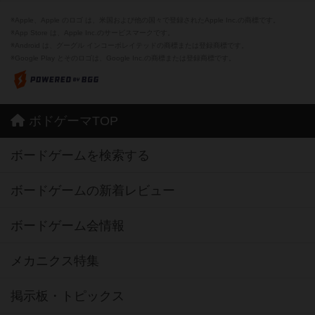
※Apple、Apple のロゴ は、米国および他の国々で登録されたApple Inc.の商標です。
※App Store は、Apple Inc.のサービスマークです。
※Android は、グーグル インコーポレイテッドの商標または登録商標です。
※Google Play とそのロゴは、Google Inc.の商標または登録商標です。
ボドゲーマTOP
ボードゲームを検索する
ボードゲームの新着レビュー
ボードゲーム会情報
メカニクス特集
掲示板・トピックス