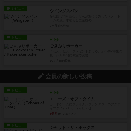
レビュー
ウイングスパン
悴む趾で梢を掴む。ぜんぶ溶けて濁ったスノード
ームの底。木枯らしに空腹の...
9ヶ月前
の投稿
レビュー
充実
ごきぶりポーカー
「ねえ、ねえ、プレゼントあげる。」小学2年生の
夏、休み時間に教室で読書...
10ヶ月前
の投稿
会員の新しい投稿
レビュー
充実
エコーズ・オブ・タイム
カードゲームにファイナルファンタジーのアクテ
ィブタイムバトル（もしくは...
9分前
by ジェイとと
レビュー
シャット・ザ・ボックス