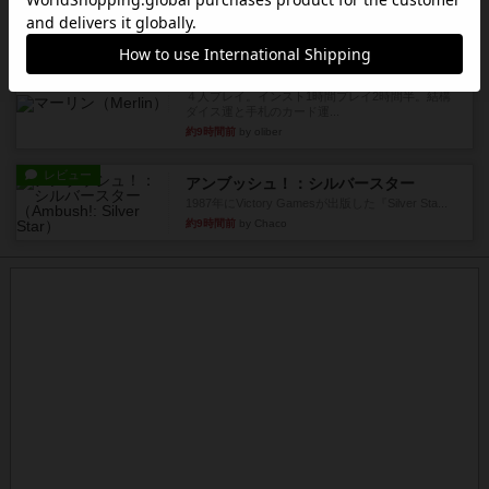
やり、気に入りました...
約9時間前
by くみ
レビュー
マーリン
４人プレイ。インスト1時間プレイ2時間半。結構
ダイス運と手札のカード運...
約9時間前
by oliber
レビュー
アンブッシュ！：シルバースター
1987年にVictory Gamesが出版した『Silver Sta...
約9時間前
by Chaco