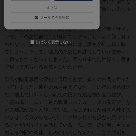
だの抜け殻のように生きてきた。しかし、余生に希望など
または
なかったこの老いぼれの私が、科学によって新しい力を得
て、この地で長年の夢を叶えようとしている——。
メールで会員登録
ここ最近はずっと上手く眠れなかった。頭上で響くサイレ
ンで、日の沈む前に目が覚めてしまう。もう人の顔も覚え
しばらく表示しない
られない。黄色く濁った私の目には、誰もが同じ顔に映っ
てしまう。そして、健康のために日課にしていた散歩も、
一切できなくなってしまった。変わり果てた世界で、家ま
で戻って来られる自信もないのだが。
気温や酸素濃度の変化に適応できず、多くの仲間が亡くな
ってしまった。彼らの屍を越えてなお、この星の開発は進
む。地上では仰々しい鉛色の巨大な建造物が立ち並び、
「電磁場ドーム」「月光収束システム」「火力発電所」な
どの標識が煌々と輝いている。私はそれらが何を意味する
のかは一切分からないが、この星が何かを損ない続けてい
ることだけは強く実感している。黒い雲、黒い海、今日も
増える仲間の死体。止めなければならない。この悲劇を、