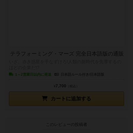
テラフォーミング・マーズ 完全日本語版の通販
いざ、赤き惑星を手なずけろ!人類の新時代を先導するの
はどの企業だ!?
1～2営業日以内に発送
日本語ルール付き/日本語版
7,700
¥
（税込）
カートに追加する
このレビューの投稿者