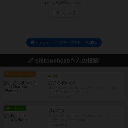
ログイン/会員登録でコメント
ログインする
テラフォーミングマーズのトップに戻る
shiro&chocoさんの投稿
ルール/インスト
充実
おさんぽわんこ
🐕ルールＱ＆Ａ🐑【おさんぽセット】Ｑ１ 裏向
きで手元に出したカードでお...
約1ヶ月前
の投稿
レビュー
げいこつ
もう光の届かない海を、鯨は静かに落ちていく。
生と死。彼もまたその輪廻に...
8ヶ月前
の投稿