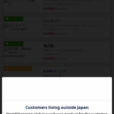
カードをめくるかパスをするかを決めてパスした
時のカード数字が得点になる...
約8時間前
by mob567
レビュー
コンセプト
親のプレイヤーがお題を決めて限られたヒントの
中から他のプレイヤーに当て...
約8時間前
by mob567
レビュー
海兵隊
1988年にVictory Gamesが出版した
『Leathernec...
約8時間前
by Chaco
ルール/インスト
画像付き
充実
パーミッド
おばあちゃんは猫が大好きです!しかし、あまりに
も多くの猫を飼っているた...
約8時間前
by jurong
レビュー
画像付き
オラパ・マイン
お気に入りのplayte製です。オラパスペースから