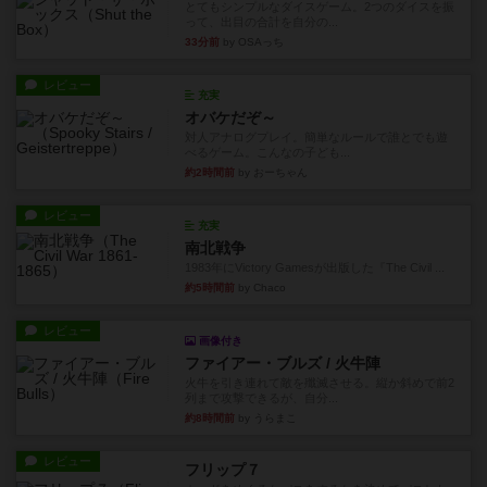
とてもシンプルなダイスゲーム。2つのダイスを振
って、出目の合計を自分の...
33分前
by OSAっち
レビュー
充実
オバケだぞ～
対人アナログプレイ。簡単なルールで誰とでも遊
べるゲーム。こんなの子ども...
約2時間前
by おーちゃん
レビュー
充実
南北戦争
1983年にVictory Gamesが出版した『The Civil ...
約5時間前
by Chaco
レビュー
画像付き
ファイアー・ブルズ / 火牛陣
火牛を引き連れて敵を殲滅させる。縦か斜めで前2
列まで攻撃できるが、自分...
約8時間前
by うらまこ
レビュー
フリップ７