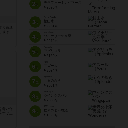
2
テラフォーミングマーズ
位
2396名
Stone Garden
3
枯山水
位
2281名
掘り道具
り戻そ
Viticulture
4
ワイナリーの四季
位
2272名
Agricola
5
アグリコラ
位
2120名
Azul
6
アズール
位
2034名
Splendor
7
宝石の煌き
位
2031名
Wingspan
8
ウイングスパン
位
2006名
7 Wonders
を奪い合
9
世界の七不思議
位
今すぐ土
1920名