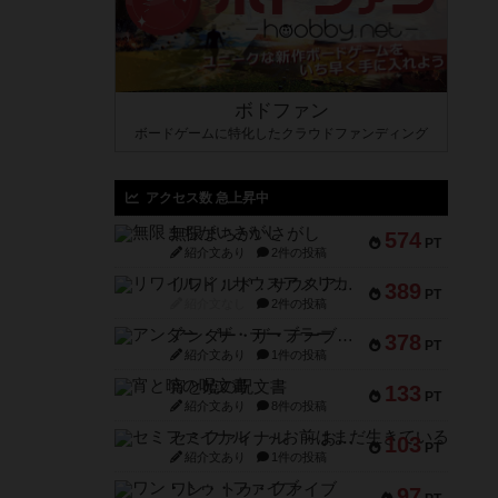
ボドファン
ボードゲームに特化したクラウドファンディング
アクセス数 急上昇中
無限まちがいさがし
574
PT
紹介文あり
2件の投稿
リワイルド：サウスアメリカ
389
PT
紹介文なし
2件の投稿
アンダー・ザ・テーブラー
378
PT
紹介文あり
1件の投稿
宵と暁の呪文書
133
PT
紹介文あり
8件の投稿
セミファイナル ～お前はまだ生きている～
103
PT
紹介文あり
1件の投稿
ワン・トゥ・ファイブ
97