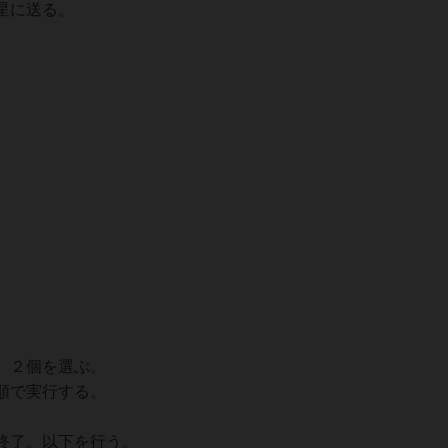
星に送る。
。
）
、２個を選ぶ。
順で実行する。
終了。以下を行う。