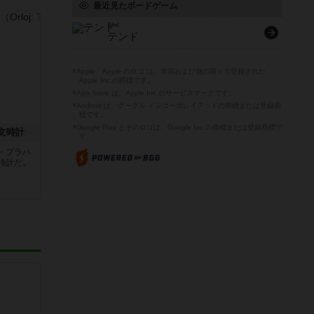
最近見たボードゲーム
Tend
テンド
※Apple、Apple のロゴ は、米国および他の国々で登録された
Apple Inc.の商標です。
※App Store は、Apple Inc.のサービスマークです。
※Android は、グーグル インコーポレイテッドの商標または登録商
標です。
※Google Play とそのロゴは、Google Inc.の商標または登録商標で
文時計
す。
・プラハ
時計だ。