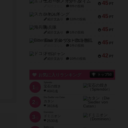
エコーズ・オブ・タイム
45
PT
紹介文なし
8件の投稿
スカルキング
45
PT
紹介文あり
12件の投稿
海兵隊
45
PT
紹介文あり
1件の投稿
Bitter End ブタペスト救出作戦
45
PT
紹介文なし
1件の投稿
ドコジャン
42
PT
紹介文あり
10件の投稿
お気に入りランキング
トップ50
Splendor
1
宝石の煌き
位
4041名
Die Siedler von Catan
2
カタン
位
3616名
Dominion
3
ドミニオン
位
2530名
Battle Line