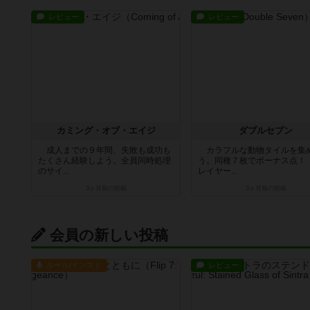
レビュー
レビュー
カミング・オブ・エイジ
ダブルセブン
成人までの９年間、失敗も成功も
カラフルな動物タイルを集
たくさん経験しよう。全員同時処理
う。同種７枚でボーナス点！
のサイ...
レイヤー...
3ヶ月前
の投稿
3ヶ月前
の投稿
会員の新しい投稿
ルール/インスト
レビュー