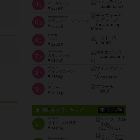
4
バトルライン
位
2379名
Terraforming Mars
5
テラフォーミングマーズ
位
2371名
6 nimmt!
6
ニムト
位
2202名
Carcassonne
7
カルカソンヌ
位
2191名
Wingspan
8
ウイングスパン
位
2150名
Azul
9
アズール
位
1903名
興味ありランキング
トップ50
SCYTHE
1
サイズ -大鎌戦役-
位
2415名
Terraforming Mars