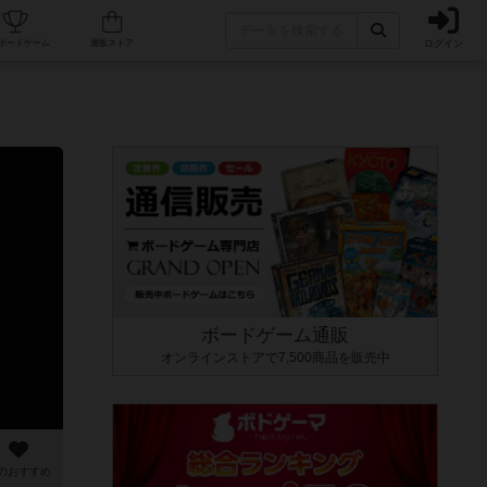
ログイン
カフェ/店舗
人気ボードゲーム
通販ストア
ボードゲーム通販
オンラインストアで7,500商品を販売中
のおすすめ