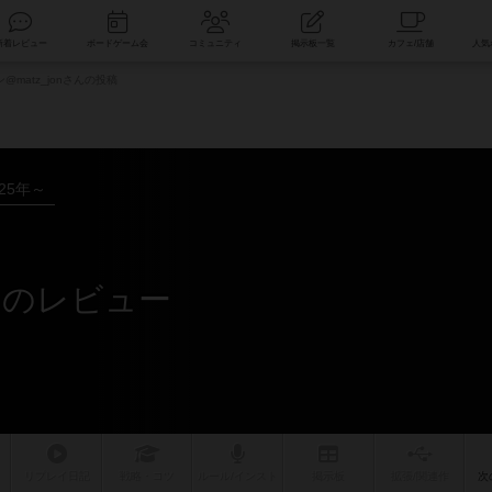
索
新着レビュー
ボードゲーム会
コミュニティ
掲示板一覧
@matz_jonさんの投稿
025年～
さんのレビュー
リプレイ
日記
戦略
・コツ
ルール
/インスト
掲示板
拡張/関連
作
次