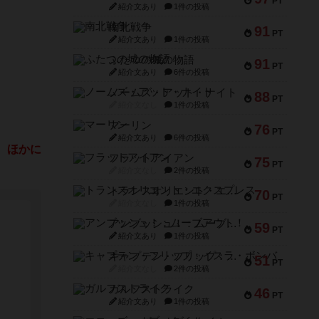
PT
紹介文あり
1件の投稿
南北戦争
91
PT
紹介文あり
1件の投稿
ふたつの城の物語
91
PT
紹介文あり
6件の投稿
ノームズ・アット・ナイト
88
PT
紹介文なし
1件の投稿
マーリン
76
PT
紹介文あり
6件の投稿
 ほかに
フラットアイアン
75
PT
紹介文なし
2件の投稿
トランスオリエント・エクスプレス
70
PT
紹介文なし
1件の投稿
アンブッシュ！：ムーブアウト！
59
PT
紹介文あり
1件の投稿
キャプテン・フリップ：イスラ・ボンバ
51
PT
紹介文なし
2件の投稿
ガルフストライク
46
PT
紹介文あり
1件の投稿