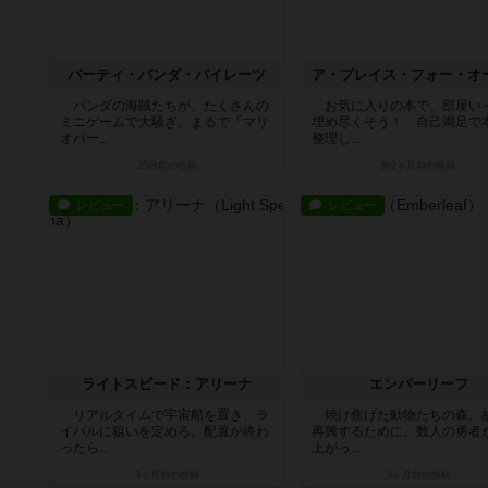
パーティ・パンダ・パイレーツ
パンダの海賊たちが、たくさんの
お気に入りの本で、部屋い
ミニゲームで大騒ぎ。まるで「マリ
埋め尽くそう！ 自己満足で
オパー...
整理し...
25日前
の投稿
約2ヶ月前
の投稿
レビュー
レビュー
ライトスピード：アリーナ
エンバーリーフ
リアルタイムで宇宙船を置き、ラ
焼け焦げた動物たちの森。
イバルに狙いを定めろ。配置が終わ
再興するために、数人の勇者
ったら...
上がっ...
3ヶ月前
の投稿
3ヶ月前
の投稿