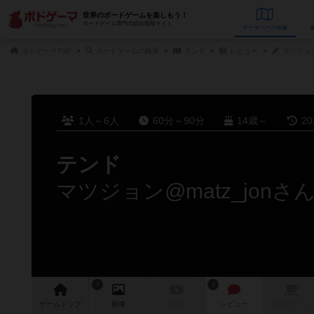
世界のボードゲームを楽しもう！
ボードゲーム専門の総合情報サイト
データベース
検
ボドゲーマTOP
ボードゲームの検索
テンド
レビュー
マツジョン
1人～6人
60分～90分
14歳～
2
テンド
マツジョン@matz_jon
1
1
ゲーム
トップ
画像
動画
レビュー
店舗/
カフェ