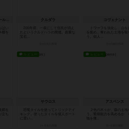
ア・プレイス・フォー・オール・マイ・ブックス
クルダラ
コヴェナント
っぱい
200年前、一夜にして住民が消え
ドワーフを強化し、山を
本棚を
たというクルドハラの廃墟。貴重な
を集め、奪われた土地を取
宝石...
う。個人...
2ヶ月前
の投稿
3ヶ月前
の投稿
レビュー
レビュー
サウロス
アスペンス
故郷を
恐竜タイルを使ってトリックテイ
２色の木々が、森の土地
が立ち
キング。使ったタイルを個人ボード
う。繁殖能力を高めるか、
に置い...
地を獲...
3ヶ月前
の投稿
3ヶ月前
の投稿