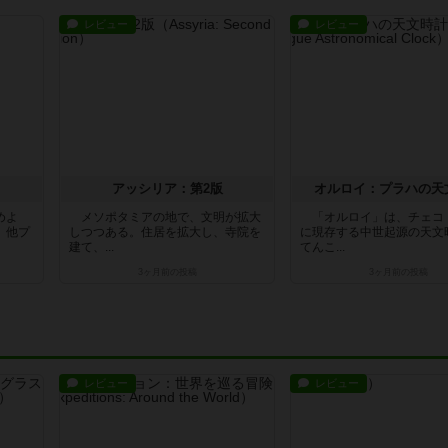
レビュー
レビュー
アッシリア：第2版
オルロイ：プラハの天
めよ
メソポタミアの地で、文明が拡大
「オルロイ」は、チェコ
 他プ
しつつある。住居を拡大し、寺院を
に現存する中世起源の天文
建て、...
てんこ...
3ヶ月前
の投稿
3ヶ月前
の投稿
レビュー
レビュー