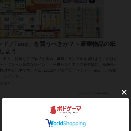
この投稿に
0
名が
ナイス！
しました