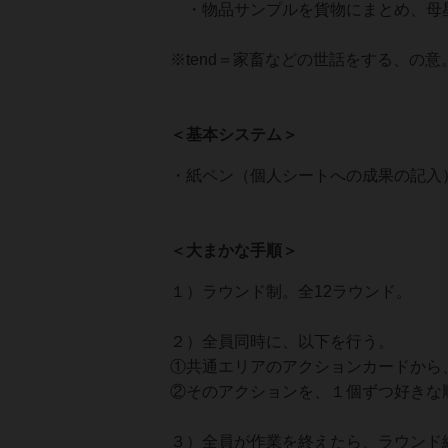
・物品サンプルを貨物にまとめ、母
※tend＝家畜などの世話をする、の意
＜基本システム＞
・紙ペン（個人シートへの成果の記入
＜大まかな手順＞
１）ラウンド制。全12ラウンド。
２）全員同時に、以下を行う。
①共通エリアのアクションカードから
②そのアクションを、１個ずつ好きな
３）全員が作業を終えたら、ラウンド