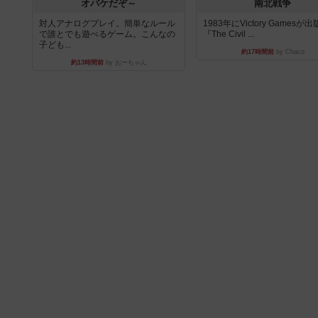
オバケだぞ～
南北戦争
対人アナログプレイ。簡単なルール
1983年にVictory Gamesが
で誰とでも遊べるゲーム。こんなの
『The Civil ...
子ども...
約17時間前
by Chaco
約13時間前
by おーちゃん