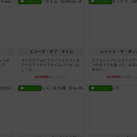
レビュー
レビュー
ブ
エコーズ・オブ・タイム
シャット・ザ・ボッ
をうめ
カードゲームにファイナルファンタ
とてもシンプルなダイスゲ
ムで
ジーのアクティブタイムバトル（も
つのダイスを振って、出目
しくは...
自分の...
約12時間前
by ジェイとと
約12時間前
by OSAっち
レビュー
レビュー