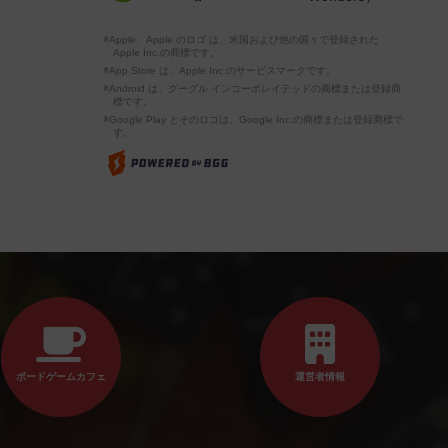
※Apple、Apple のロゴ は、米国および他の国々で登録された
Apple Inc.の商標です。
※App Store は、Apple Inc.のサービスマークです。
※Android は、グーグル インコーポレイテッドの商標または登録商
標です。
※Google Play とそのロゴは、Google Inc.の商標または登録商標で
す。
ボードゲームカフェ
運営者情報