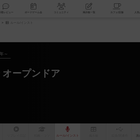
索
新着レビュー
ボードゲーム会
コミュニティ
掲示板一覧
ルール/インスト
1年～
 オープンドア
リプレイ
日記
戦略
・コツ
ルール
/インスト
掲示板
拡張/関連
作
次