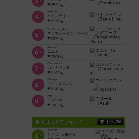
3
位
2528名
Battle Line
4
バトルライン
位
2377名
Terraforming Mars
5
テラフォーミングマーズ
位
2370名
6 nimmt!
6
ニムト
位
2201名
Carcassonne
7
カルカソンヌ
位
2190名
Wingspan
8
ウイングスパン
位
2149名
Azul
9
アズール
位
1903名
興味ありランキング
トップ50
SCYTHE
1
サイズ -大鎌戦役-
位