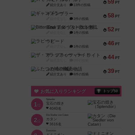
59
PT
紹介文あり
13件の投稿
ギャンブラー
58
PT
紹介文なし
2件の投稿
Bitter End ブタペスト救出作戦
52
PT
紹介文なし
1件の投稿
ラピード
46
PT
紹介文なし
1件の投稿
ザ・フラッフィー・ライト
44
PT
紹介文なし
0件の投稿
ふたつの城の物語
39
PT
紹介文あり
6件の投稿
お気に入りランキング
トップ50
Splendor
1
宝石の煌き
位
4040名
Die Siedler von Catan
2
カタン
位
3616名
Dominion
ドミニオン