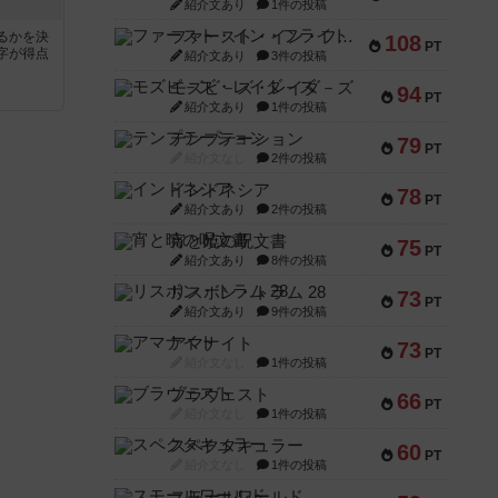
紹介文あり
1件の投稿
ファースト・イン・フライト
るかを決
108
PT
字が得点
紹介文あり
3件の投稿
モズビ－ズ・レイダ－ズ
94
PT
紹介文あり
1件の投稿
テンプテーション
79
PT
紹介文なし
2件の投稿
インドネシア
78
PT
紹介文あり
2件の投稿
宵と暁の呪文書
75
PT
紹介文あり
8件の投稿
リスボン・トラム 28
73
PT
紹介文あり
9件の投稿
アマナイト
73
PT
紹介文なし
1件の投稿
ブラヴェスト
66
PT
紹介文なし
1件の投稿
スペクタキュラー
60
PT
紹介文なし
1件の投稿
スモールワールド