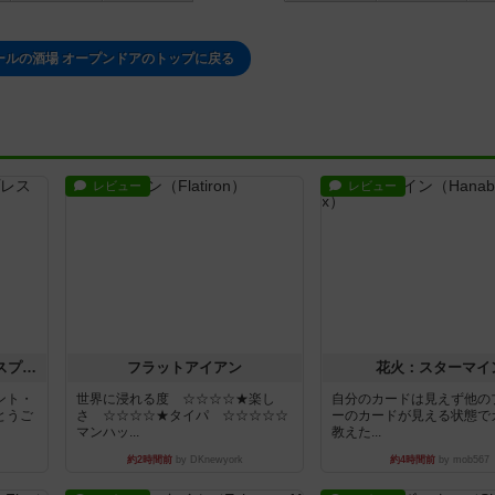
ールの酒場 オープンドアのトップに戻る
レビュー
レビュー
トランスオリエント・エクスプレス
フラットアイアン
花火：スターマイ
ント・
世界に浸れる度 ☆☆☆☆★楽し
自分のカードは見えず他の
とうご
さ ☆☆☆☆★タイパ ☆☆☆☆☆
ーのカードが見える状態で
マンハッ...
教えた...
約2時間前
by DKnewyork
約4時間前
by mob567