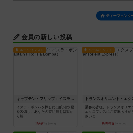
ティーフェンタ
会員の新しい投稿
ルール/インスト
ルール/インスト
キャプテン・フリップ：イスラ・ボンバ
イスラ・ボンバを探しに出航!潜水艦
乗客の皆様、トランスオリエ
を装備し、あなたの乗組員を監獄か
エクスプレスにご乗車ありが
ら解...
ざいま...
18分前
by jurong
約1時間前
by jurong