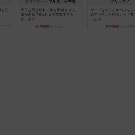
ファイアー・ブルズ / 火牛陣
フリップ７
出版した
火牛を引き連れて敵を殲滅させる。
カードをめくるかパスをす
縦か斜めで前2列まで攻撃できる
めてパスした時のカード数
が、自分...
になる...
約19時間前
by うらまこ
約19時間前
by mob567