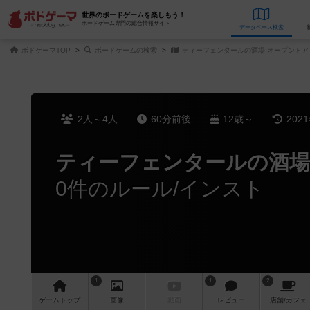
世界のボードゲームを楽しもう！
ボードゲーム専門の総合情報サイト
データベース
検
ボドゲーマTOP
ボードゲームの検索
ティーフェンタールの酒場 オープンドア
2人～4人
60分前後
12歳～
202
ティーフェンタールの酒場
0件のルール/インスト
1
1
2
ゲーム
トップ
画像
動画
レビュー
店舗/
カフェ