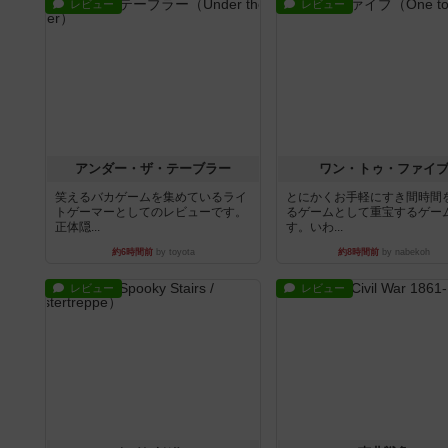
レビュー
レビュー
アンダー・ザ・テーブラー
ワン・トゥ・ファイ
笑えるバカゲームを集めているライ
とにかくお手軽にすき間時間
トゲーマーとしてのレビューです。
るゲームとして重宝するゲー
正体隠...
す。いわ...
約6時間前
by toyota
約8時間前
by nabekoh
レビュー
レビュー