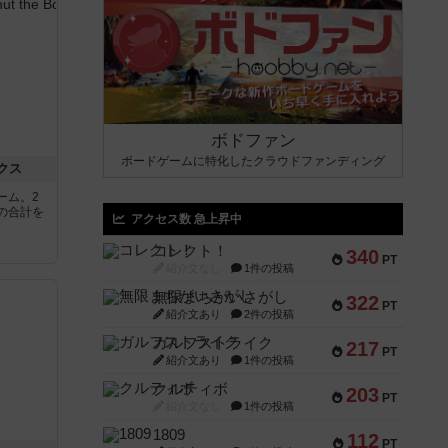
ボドファン
ボードゲームに特化したクラウドファンディング
クス
ーム。2
の合計を
アクセス数 急上昇中
コレクト！
340
PT
紹介文なし
1件の投稿
無限まちがいさがし
322
PT
紹介文あり
2件の投稿
ガルフストライク
217
PT
紹介文あり
1件の投稿
クルティボ
203
PT
紹介文なし
1件の投稿
1809
112
PT