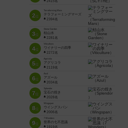
2415名
Terraforming Mars
2
テラフォーミングマーズ
位
2394名
Stone Garden
3
枯山水
位
2281名
Viticulture
4
ワイナリーの四季
位
2272名
Agricola
5
アグリコラ
位
2119名
Azul
6
アズール
位
2034名
Splendor
7
宝石の煌き
位
2028名
Wingspan
8
ウイングスパン
位
2006名
7 Wonders
9
世界の七不思議
位
1919名