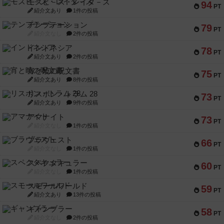
モズビ－ズ・レイダ－ズ
94
PT
紹介文あり
1件の投稿
テンプテーション
79
PT
紹介文なし
2件の投稿
インドネシア
78
PT
紹介文あり
2件の投稿
宵と暁の呪文書
75
PT
紹介文あり
8件の投稿
リスボン・トラム 28
73
PT
紹介文あり
9件の投稿
アマナイト
73
PT
紹介文なし
1件の投稿
ブラヴェスト
66
PT
紹介文なし
1件の投稿
スペクタキュラー
60
PT
紹介文なし
1件の投稿
スモールワールド
59
PT
紹介文あり
13件の投稿
ギャンブラー
58
PT
紹介文なし
2件の投稿