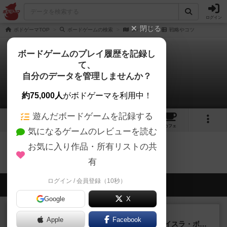
ログイン
閉じる
ボドゲーマTOP
ボードゲームの検索
タバルア
戦略やコツ
ボードゲームのプレイ履歴を記録し
て、
タバルア
自分のデータを管理しませんか？
0件の戦略やコツ
約75,000人
がボドゲーマを利用中！
遊んだボードゲームを記録する
4
1
トップ
画像
動画
レビュー
カフェ
気になるゲームのレビューを読む
お気に入り作品・所有リストの共
タバルアのトップに戻る
有
ログイン / 会員登録（10秒）
会員の新しい投稿
Google
X
ルール/インスト
画像付き
充実
Apple
Facebook
キャプテン・フリップ：イスラ・ボンバ