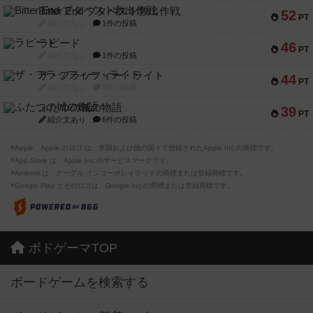
Bitter End ブタペスト救出作戦
52
PT
紹介文なし
1件の投稿
ラピード
46
PT
紹介文なし
1件の投稿
ザ・フラッフィー・ライト
44
PT
紹介文なし
0件の投稿
ふたつの城の物語
39
PT
紹介文あり
6件の投稿
※Apple、Apple のロゴ は、米国および他の国々で登録されたApple Inc.の商標です。
※App Store は、Apple Inc.のサービスマークです。
※Android は、グーグル インコーポレイテッドの商標または登録商標です。
※Google Play とそのロゴは、Google Inc.の商標または登録商標です。
ボドゲーマTOP
ボードゲームを検索する