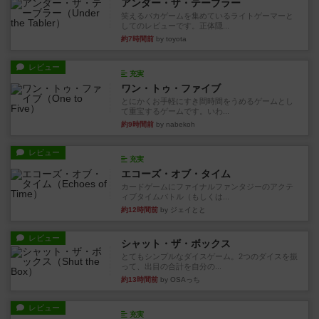
アンダー・ザ・テーブラー
笑えるバカゲームを集めているライトゲーマーと
してのレビューです。正体隠...
約7時間前
by toyota
レビュー
充実
ワン・トゥ・ファイブ
とにかくお手軽にすき間時間をうめるゲームとし
て重宝するゲームです。いわ...
約9時間前
by nabekoh
レビュー
充実
エコーズ・オブ・タイム
カードゲームにファイナルファンタジーのアクテ
ィブタイムバトル（もしくは...
約12時間前
by ジェイとと
レビュー
シャット・ザ・ボックス
とてもシンプルなダイスゲーム。2つのダイスを振
って、出目の合計を自分の...
約13時間前
by OSAっち
レビュー
充実