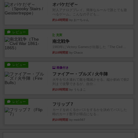
オバケだぞ～
対人アナログプレイ。簡単なルールで誰とでも遊
べるゲーム。こんなの子ども...
約14時間前
by おーちゃん
レビュー
充実
南北戦争
1983年にVictory Gamesが出版した『The Civil ...
約18時間前
by Chaco
レビュー
画像付き
ファイアー・ブルズ / 火牛陣
火牛を引き連れて敵を殲滅させる。縦か斜めで前2
列まで攻撃できるが、自分...
約20時間前
by うらまこ
レビュー
フリップ７
カードをめくるかパスをするかを決めてパスした
時のカード数字が得点になる...
約20時間前
by mob567