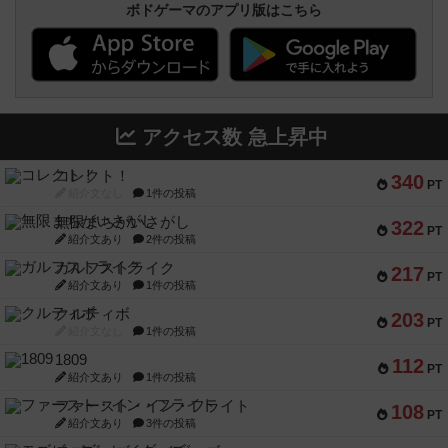
ボドゲーマのアプリ版はこちら
アクセス数 急上昇中
コレクト！
340
PT
紹介文なし
1件の投稿
無限まちがいさがし
322
PT
紹介文あり
2件の投稿
ガルフストライク
217
PT
紹介文あり
1件の投稿
クルティボ
203
PT
紹介文なし
1件の投稿
1809
112
PT
紹介文あり
1件の投稿
ファースト・イン・フライト
108
PT
紹介文あり
3件の投稿