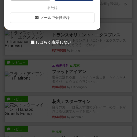
イスラ・ボンバを探しに出航!潜水艦を装備し、あ
または
なたの乗組員を監獄から解...
約1時間前
by jurong
メールで会員登録
ルール/インスト
画像付き
充実
トランスオリエント・エクスプレス
乗客の皆様、トランスオリエント・エクスプレス
しばらく表示しない
にご乗車ありがとうございま...
約2時間前
by jurong
レビュー
画像付き
充実
フラットアイアン
世界に浸れる度 ☆☆☆☆★楽しさ ☆☆☆☆★
タイパ ☆☆☆☆☆マンハッ...
約3時間前
by DKnewyork
レビュー
花火：スターマイン
自分のカードは見えず他のプレイヤーのカードが
見える状態でカードを教えた...
約5時間前
by mob567
レビュー
充実