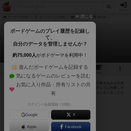
ログイン
閉じる
ボドゲーマTOP
ボードゲームの検索
タバルア
掲示板
ボードゲームのプレイ履歴を記録し
て、
タバルア
自分のデータを管理しませんか？
0件の掲示板
約75,000人
がボドゲーマを利用中！
遊んだボードゲームを記録する
4
1
トップ
画像
動画
レビュー
カフェ
気になるゲームのレビューを読む
ログインするとタバルアに関する掲示板の作成やコメントの書き込みが出来
お気に入り作品・所有リストの共
るようになります。ルールの疑問やエラッタ情報、マニュアルでは判断し辛
い曖昧な表記等について会員同士で自由にコミュニケーションをとることが
有
出来ます。
ログイン / 会員登録（10秒）
ログイン/無料会員登録
Google
X
Apple
Facebook
タバルアのトップに戻る