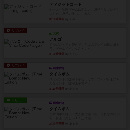
ディジットコード
やっぱり論理ゲームは面白い。息子とリプレイし
ました。息子の勝ち。これリ...
約19時間前
by くみ
リプレイ
充実
アルゴ
アルゴがとても好きで、たぶんプレイ回数が最も
多いゲームです。なんといっ...
約19時間前
by おとん
リプレイ
画像付き
タイムボム
僕はホントに嘘が下手なようで、すぐバレますみ
んなホント、嘘が上手ですよ...
約20時間前
by あまる
レビュー
画像付き
タイムボム
まず簡単で軽い！大人数で遊べる！それなのに小
箱！何より楽しい！！正体隠...
約20時間前
by あまる