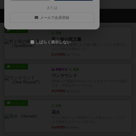
または
会員の新しい投稿
メールで会員登録
レビュー
充実
宵と暁の呪文書
しばらく表示しない
4/5点呪文を修得したり使い魔にトークンを捧げた
りして得点を増やしてい...
約2時間前
by ワタル
レビュー
画像付き
充実
ワンラウンド
星5軽〜中量級を中心にプレイするゲーマーの感想
です。今回はボードゲーム...
約5時間前
by おとん
レビュー
充実
花火
ずっと前のドイツ年間ゲーム大賞ながら、シンプ
ルで簡単な小ゲームで今でも...
約8時間前
by tamio