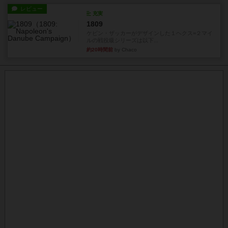
レビュー
充実
1809
ケビン・ザッカーがデザインした１ヘクス=２マイ
ルの戦役級シリーズは以下...
約20時間前
by Chaco