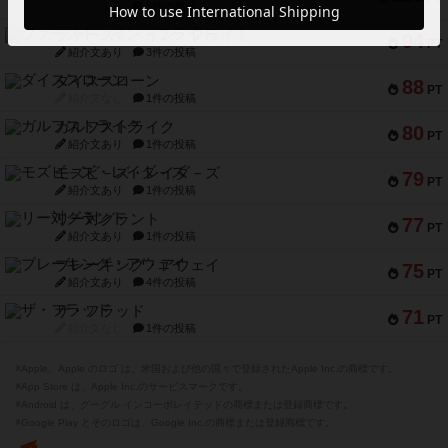
紹介文なし
5件の投稿
ファースト・イン・フライト
94
PT
紹介文あり
3件の投稿
ダイススローン
88
PT
紹介文なし
1件の投稿
ガルフストライク
80
PT
紹介文あり
1件の投稿
モズビ－ズ・レイダ－ズ
79
PT
紹介文あり
1件の投稿
リー対グラント
77
PT
紹介文あり
1件の投稿
ブレーキング・アウェイ
75
PT
紹介文あり
4件の投稿
ザ・フラッド
71
PT
紹介文なし
1件の投稿
※Apple、Apple のロゴ は、米国および他の国々で登録されたApple Inc.の商標です。
※App Store は、Apple Inc.のサービスマークです。
※Android は、グーグル インコーポレイテッドの商標または登録商標です。
※Google Play とそのロゴは、Google Inc.の商標または登録商標です。