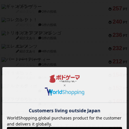
ギャンブラー
257
PT
紹介文なし
2件の投稿
コレクト！
240
PT
紹介文なし
1件の投稿
トリオンフ ア マレンゴ
236
PT
紹介文あり
1件の投稿
エレメンツ
232
PT
紹介文あり
4件の投稿
バー！パーティー
212
PT
紹介文なし
1件の投稿
ギョッと
154
PT
紹介文あり
1件の投稿
クルティボ
152
PT
紹介文なし
1件の投稿
ブラヴェスト
140
PT
紹介文なし
1件の投稿
ドブル：ポケットモンスター
122
PT
紹介文あり
4件の投稿
ジャンヌ・ダルク-オルレアン ドロー＆ライト
118
PT