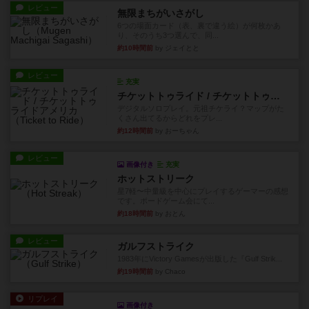
レビュー
無限まちがいさがし
6つの場面カード（表、裏で違う絵）が何枚かあ
り、そのうち3つ選んで、同...
約10時間前
by ジェイとと
レビュー
充実
チケットトゥライド / チケットトゥライドアメリカ
デジタルソロプレイ。元祖チケライ？マップがた
くさん出てるからどれをプレ...
約12時間前
by おーちゃん
レビュー
画像付き
充実
ホットストリーク
星7軽〜中量級を中心にプレイするゲーマーの感想
です。ボードゲーム会にて...
約18時間前
by おとん
レビュー
ガルフストライク
1983年にVictory Gamesが出版した『Gulf Strik...
約19時間前
by Chaco
リプレイ
画像付き