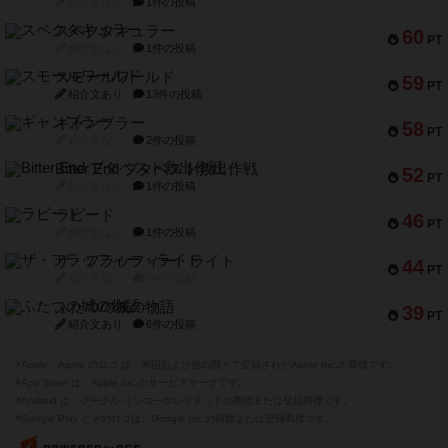
紹介文なし
1件の投稿
スペクタキュラー
60
PT
紹介文なし
1件の投稿
スモールワールド
59
PT
紹介文あり
13件の投稿
ギャンブラー
58
PT
紹介文なし
2件の投稿
Bitter End ブタペスト救出作戦
52
PT
紹介文なし
1件の投稿
ラピード
46
PT
紹介文なし
1件の投稿
ザ・フラッフィー・ライト
44
PT
紹介文なし
0件の投稿
ふたつの城の物語
39
PT
紹介文あり
6件の投稿
※Apple、Apple のロゴ は、米国および他の国々で登録されたApple Inc.の商標です。
※App Store は、Apple Inc.のサービスマークです。
※Android は、グーグル インコーポレイテッドの商標または登録商標です。
※Google Play とそのロゴは、Google Inc.の商標または登録商標です。