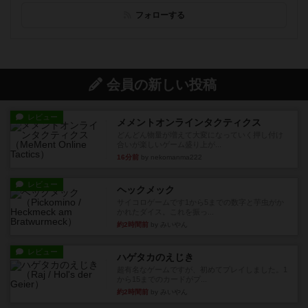
フォローする
会員の新しい投稿
レビュー
メメントオンラインタクティクス
どんどん物量が増えて大変になっていく押し付け
合いが楽しいゲーム盛り上が...
16分前
by nekomanma222
レビュー
ヘックメック
サイコロゲームです1から5までの数字と芋虫がか
かれたダイス。これを振っ...
約2時間前
by みいやん
レビュー
ハゲタカのえじき
超有名なゲームですが、初めてプレイしました。1
から15までのカードがプ...
約2時間前
by みいやん