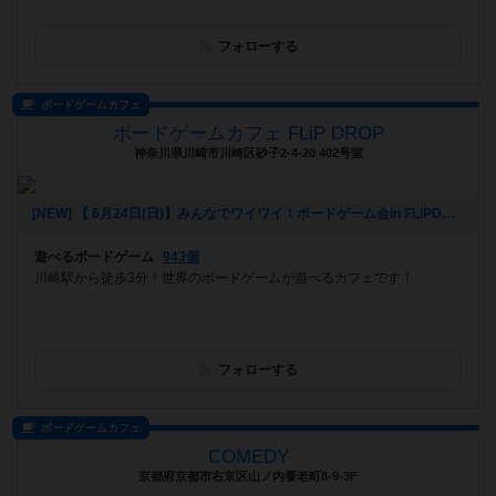
フォローする
ボードゲームカフェ
ボードゲームカフェ FLiP DROP
神奈川県川崎市川崎区砂子2-4-20 402号室
[NEW] 【 6月24日(日)】みんなでワイワイ！ボードゲーム会in FLiPDROP 【 人狼とかやりたいの！！】（2018年06月06日 15時02分）
遊べるボードゲーム
943個
川崎駅から徒歩3分！世界のボードゲームが遊べるカフェです！
フォローする
ボードゲームカフェ
COMEDY
京都府京都市右京区山ノ内養老町8-9-3F