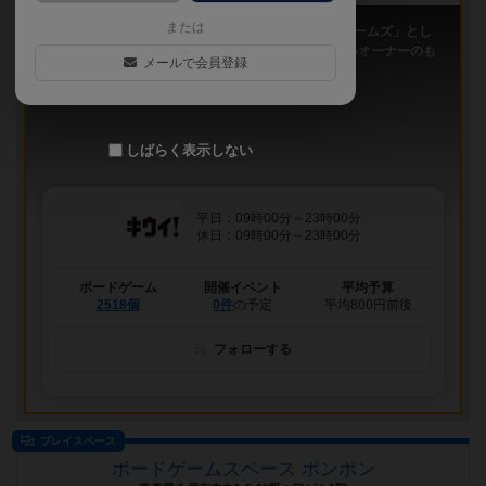
または
「キウイ！」は、2011年9月大阪日本橋で「キウイゲームズ」とし
てスタートしたボードゲームカフェです。 今は新しいオーナーのも
メールで会員登録
と、無...
しばらく表示しない
平日：09時00分～23時00分
休日：09時00分～23時00分
ボードゲーム
開催イベント
平均予算
2518個
0件
の予定
平均800円前後
フォローする
プレイスペース
ボードゲームスペース ポンポン