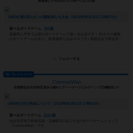
青森県八戸市内丸1-5-22野々口ビル1階
[NEW] 第1回カタンの開拓者たち大会（2019年06月10日 13時37分）
遊べるボードゲーム
761個
青森県八戸市では初のボードゲームで遊べるお店です！ 約６００種類
のボードゲームがあり、飲食物持ち込みＯＫです♪︎ 高校生以下料金半...
フォローする
プレイスペース
CosmosWan
宮城県仙台市若林区清水小路8-2 ディーマークビルディング五橋駅前１F
[NEW] 8月の料金について（2018年08月01日 17時28分）
遊べるボードゲーム
1511個
仙台市営地下鉄南北線・五橋駅北1出口そばのボードゲームショップ
「CosmosWan」です。