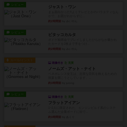
レビュー
ジャスト・ワン
まぁ面白かった‼️よくテレビとかのバラエティなん
かで、お題がわからずに...
約2時間前
by みいやん
レビュー
ピタッコカルタ
ボドゲ相席会でプレイしましたひらがなが書かれ
たカードを2枚まで手をつけ...
約2時間前
by みいやん
ルール/インスト
画像付き
充実
ノームズ・アット・ナイト
ベネボレンス女王は、忠実な臣民を称えるための
祝宴を開こうとしています。...
約3時間前
by jurong
レビュー
画像付き
充実
フラットアイアン
1~2人に限定された、エンジンビルド系のシステ
ム選んだ企業ボードに街で...
約3時間前
by あくり