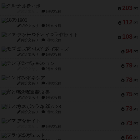
クルティボ
203
PT
紹介文なし
1件の投稿
1809
112
PT
紹介文あり
1件の投稿
ファースト・イン・フライト
108
PT
紹介文あり
3件の投稿
モズビ－ズ・レイダ－ズ
94
PT
紹介文あり
1件の投稿
テンプテーション
79
PT
紹介文なし
2件の投稿
インドネシア
78
PT
紹介文あり
2件の投稿
宵と暁の呪文書
75
PT
紹介文あり
8件の投稿
リスボン・トラム 28
73
PT
紹介文あり
9件の投稿
アマナイト
73
PT
紹介文なし
1件の投稿
ブラヴェスト
66
PT