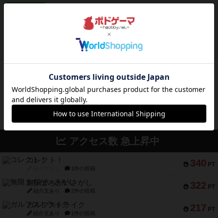
レビュー
充実
アンダー・ザ・テーブラー
笑えるバカゲームを集めているライトゲーマーと
してのレビューです。正体隠...
約12時間前
by toyota
ボドゲーマのアプリ版はこちら
アクセス数 急上昇中
コレクト！
340
PT
紹介文なし
1件の投稿
無限まちがいさがし
322
PT
紹介文あり
2件の投稿
ガルフストライク
217
PT
紹介文あり
1件の投稿