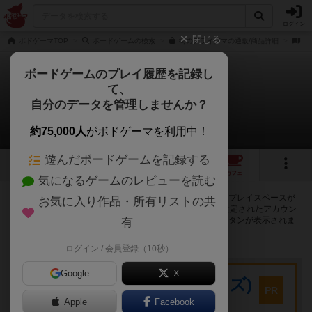
ログイン
閉じる
ボドゲーマTOP
ボードゲームの検索
街のアライグマの通販/商品詳細
作
ボードゲームのプレイ履歴を記録し
て、
街のアライグマ
自分のデータを管理しませんか？
17店のカフェ/スペースが提供中
約75,000人
がボドゲーマを利用中！
遊んだボードゲームを記録する
2
1
18
トップ
画像
動画
レビュー
カフェ
気になるゲームのレビューを読む
街のアライグマで遊ぶことができるボードゲームカフェ・プレイスペースが
お気に入り作品・所有リストの共
17店登録されています。公開プロフィールの都道府県が設定されたアカウン
トでログインすると、同じ都道府県内の店舗に絞り込むボタンが表示されま
有
す。
ログイン / 会員登録（10秒）
プレイスペース
Google
X
キウイ！(旧:キウイゲームズ)
PR
大阪府大阪市中央区森ノ宮中央2-8-2 永田中央ビル2階
Apple
Facebook