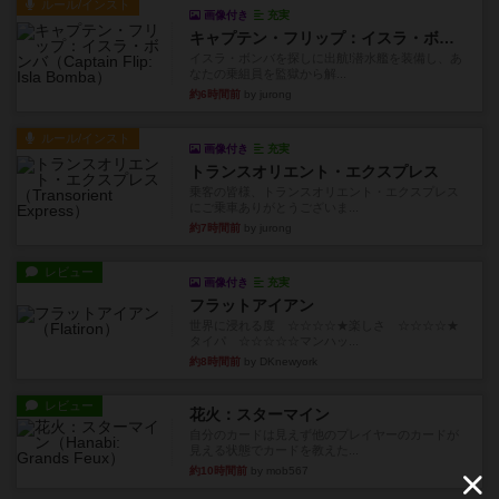
ルール/インスト
画像付き
充実
キャプテン・フリップ：イスラ・ボンバ
イスラ・ボンバを探しに出航!潜水艦を装備し、あ
なたの乗組員を監獄から解...
約6時間前
by jurong
ルール/インスト
画像付き
充実
トランスオリエント・エクスプレス
乗客の皆様、トランスオリエント・エクスプレス
にご乗車ありがとうございま...
約7時間前
by jurong
レビュー
画像付き
充実
フラットアイアン
世界に浸れる度 ☆☆☆☆★楽しさ ☆☆☆☆★
タイパ ☆☆☆☆☆マンハッ...
約8時間前
by DKnewyork
レビュー
花火：スターマイン
自分のカードは見えず他のプレイヤーのカードが
見える状態でカードを教えた...
約10時間前
by mob567