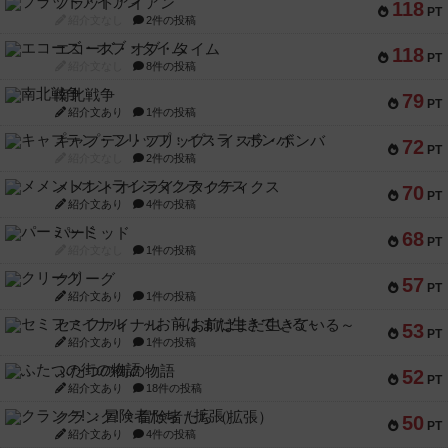
フラットアイアン
118
PT
紹介文なし
2件の投稿
エコーズ・オブ・タイム
118
PT
紹介文なし
8件の投稿
南北戦争
79
PT
紹介文あり
1件の投稿
キャプテン・フリップ：イスラ・ボンバ
72
PT
紹介文なし
2件の投稿
メメントオンラインタクティクス
70
PT
紹介文あり
4件の投稿
パーミッド
68
PT
紹介文なし
1件の投稿
クリーグ
57
PT
紹介文あり
1件の投稿
セミファイナル ～お前はまだ生きている～
53
PT
紹介文あり
1件の投稿
ふたつの街の物語
52
PT
紹介文あり
18件の投稿
クランク! ：冒険者たち（拡張）
50
PT
紹介文あり
4件の投稿