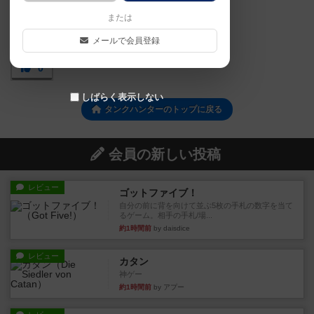
または
メールで会員登録
0
しばらく表示しない
タンクハンターのトップに戻る
会員の新しい投稿
レビュー
ゴットファイブ！
自分の前に背を向けて並ぶ5枚の手札の数字を当て
るゲーム。相手の手札/場...
約1時間前
by daisdice
レビュー
カタン
神ゲー
約1時間前
by アプー