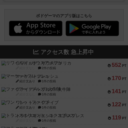
ボドゲーマのアプリ版はこちら
アクセス数 急上昇中
リワイルド：サウスアメリカ
552
PT
紹介文なし
2件の投稿
マーケットフレッシュ
170
PT
紹介文あり
1件の投稿
ファイアー・ブルズ / 火牛陣
141
PT
紹介文なし
1件の投稿
ワン・トゥ・ファイブ
122
PT
紹介文あり
1件の投稿
トランスオリエント・エクスプレス
119
PT
紹介文なし
1件の投稿