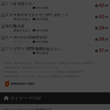
とうほうの！
42
PT
紹介文なし
1件の投稿
スターマイン・ラミー ポケット
42
PT
紹介文あり
2件の投稿
海兵隊
39
PT
紹介文あり
1件の投稿
スーパーストア3000
39
PT
紹介文なし
1件の投稿
フリップ７：復讐心とともに
37
PT
紹介文なし
2件の投稿
※Apple、Apple のロゴ は、米国および他の国々で登録されたApple Inc.の商標です。
※App Store は、Apple Inc.のサービスマークです。
※Android は、グーグル インコーポレイテッドの商標または登録商標です。
※Google Play とそのロゴは、Google Inc.の商標または登録商標です。
ボドゲーマTOP