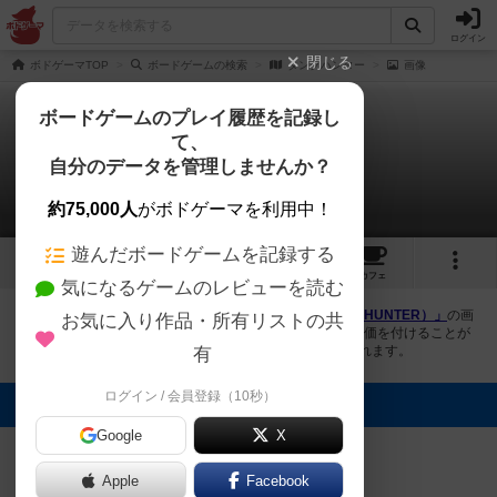
ログイン
閉じる
ボドゲーマTOP
ボードゲームの検索
タンクハンター
画像
ボードゲームのプレイ履歴を記録し
て、
タンクハンター
自分のデータを管理しませんか？
1件の画像
約75,000人
がボドゲーマを利用中！
遊んだボードゲームを記録する
1
4
4
トップ
画像
動画
レビュー
カフェ
気になるゲームのレビューを読む
ボドゲーマにログインすると、
「タンクハンター（TANK HUNTER）」
の画
お気に入り作品・所有リストの共
像をアップロード出来たり、他のユーザーの投稿画像に評価を付けることが
できます。また、トップ6の画像は様々なページで表示されます。
有
ログイン / 会員登録（10秒）
トップに表示される画像
Google
X
ちゃい
Apple
Facebook