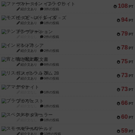
ファースト・イン・フライト
108
PT
紹介文あり
3件の投稿
モズビ－ズ・レイダ－ズ
94
PT
紹介文あり
1件の投稿
テンプテーション
79
PT
紹介文なし
2件の投稿
インドネシア
78
PT
紹介文あり
2件の投稿
宵と暁の呪文書
75
PT
紹介文あり
8件の投稿
リスボン・トラム 28
73
PT
紹介文あり
9件の投稿
アマナイト
73
PT
紹介文なし
1件の投稿
ブラヴェスト
66
PT
紹介文なし
1件の投稿
スペクタキュラー
60
PT
紹介文なし
1件の投稿
スモールワールド
59
PT
紹介文あり
13件の投稿