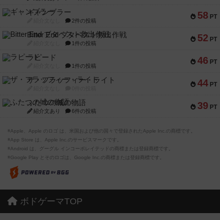
ギャンブラー
58
PT
紹介文なし
2件の投稿
Bitter End ブタペスト救出作戦
52
PT
紹介文なし
1件の投稿
ラピード
46
PT
紹介文なし
1件の投稿
ザ・フラッフィー・ライト
44
PT
紹介文なし
0件の投稿
ふたつの城の物語
39
PT
紹介文あり
6件の投稿
※Apple、Apple のロゴ は、米国および他の国々で登録されたApple Inc.の商標です。
※App Store は、Apple Inc.のサービスマークです。
※Android は、グーグル インコーポレイテッドの商標または登録商標です。
※Google Play とそのロゴは、Google Inc.の商標または登録商標です。
ボドゲーマTOP