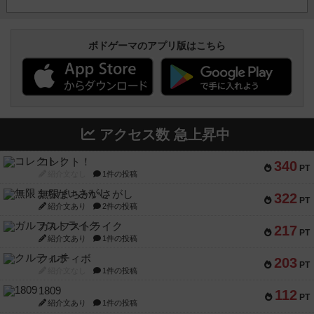
ボドゲーマのアプリ版はこちら
アクセス数 急上昇中
コレクト！
340
PT
紹介文なし
1件の投稿
無限まちがいさがし
322
PT
紹介文あり
2件の投稿
ガルフストライク
217
PT
紹介文あり
1件の投稿
クルティボ
203
PT
紹介文なし
1件の投稿
1809
112
PT
紹介文あり
1件の投稿