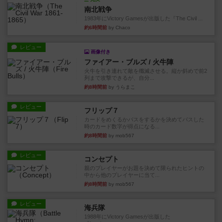
南北戦争
1983年にVictory Gamesが出版した『The Civil ...
約6時間前
by Chaco
レビュー
画像付き
ファイアー・ブルズ / 火牛陣
火牛を引き連れて敵を殲滅させる。縦か斜めで前2
列まで攻撃できるが、自分...
約8時間前
by うらまこ
レビュー
フリップ７
カードをめくるかパスをするかを決めてパスした
時のカード数字が得点になる...
約8時間前
by mob567
レビュー
コンセプト
親のプレイヤーがお題を決めて限られたヒントの
中から他のプレイヤーに当て...
約8時間前
by mob567
レビュー
海兵隊
1988年にVictory Gamesが出版した