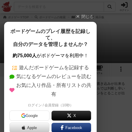
ログイン
閉じる
ボドゲーマTOP
ボードゲームの検索
タクタ
掲示板
ボードゲームのプレイ履歴を記録し
て、
タクタ
自分のデータを管理しませんか？
0件の掲示板
約75,000人
がボドゲーマを利用中！
遊んだボードゲームを記録する
1
2
1
トップ
画像
動画
レビュー
カフェ
気になるゲームのレビューを読む
ログインするとタクタに関する掲示板の作成やコメントの書き込みが出来る
お気に入り作品・所有リストの共
ようになります。ルールの疑問やエラッタ情報、マニュアルでは判断し辛い
曖昧な表記等について会員同士で自由にコミュニケーションをとることが出
有
来ます。
ログイン / 会員登録（10秒）
ログイン/無料会員登録
Google
X
Apple
Facebook
タクタのトップに戻る