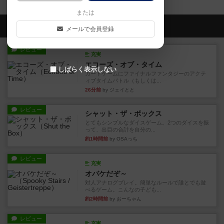
または
会員の新しい投稿
メールで会員登録
レビュー
充実
エコーズ・オブ・タイム
しばらく表示しない
カードゲームにファイナルファンタジーのアクテ
ィブタイムバトル（もしくは...
26分前
by ジェイとと
レビュー
シャット・ザ・ボックス
とてもシンプルなダイスゲーム。2つのダイスを振
って、出目の合計を自分の...
約1時間前
by OSAっち
レビュー
充実
オバケだぞ～
対人アナログプレイ。簡単なルールで誰とでも遊
べるゲーム。こんなの子ども...
約2時間前
by おーちゃん
レビュー
充実