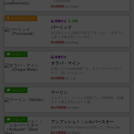
『Leathernec...
約8時間前
by Chaco
ルール/インスト
画像付き
充実
パーミッド
おばあちゃんは猫が大好きです!しかし、あまりに
も多くの猫を飼っているた...
約8時間前
by jurong
レビュー
画像付き
オラパ・マイン
お気に入りのplayte製です。オラパスペースから
やり、気に入りました...
約9時間前
by くみ
レビュー
マーリン
４人プレイ。インスト1時間プレイ2時間半。結構
ダイス運と手札のカード運...
約10時間前
by oliber
レビュー
アンブッシュ！：シルバースター
1987年にVictory Gamesが出版した『Silver Sta...
約10時間前
by Chaco