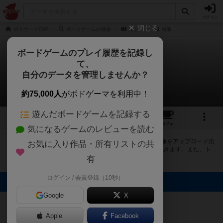
ログイン
閉じる
ボドゲーマTOP
ボードゲームの検索
タクタ
画像
ボードゲームのプレイ履歴を記録し
て、
タクタ
自分のデータを管理しませんか？
1件の画像
約75,000人
がボドゲーマを利用中！
遊んだボードゲームを記録する
1
2
1
トップ
画像
動画
レビュー
カフェ
気になるゲームのレビューを読む
ボドゲーマにログインすると、
「タクタ（Tacta）」
の画像をアップロード出
お気に入り作品・所有リストの共
来たり、他のユーザーの投稿画像に評価を付けることができます。また、ト
ップ6の画像は様々なページで表示されます。
有
ログイン / 会員登録（10秒）
トップに表示される画像
Google
X
まつなが
Apple
Facebook