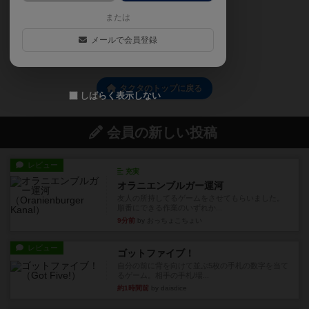
または
メールで会員登録
1
タクタのトップに戻る
しばらく表示しない
会員の新しい投稿
レビュー
充実
オラニエンブルガー運河
友人の所持してるゲームをさせてもらいました。
順番にできる作業のいずれか...
9分前
by おっちょこちょい
レビュー
ゴットファイブ！
自分の前に背を向けて並ぶ5枚の手札の数字を当て
るゲーム。相手の手札/場...
約1時間前
by daisdice