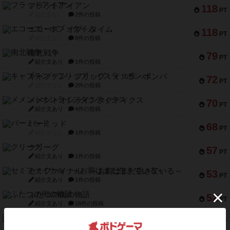
フラットアイアン
118
PT
紹介文なし
2件の投稿
エコーズ・オブ・タイム
118
PT
紹介文なし
8件の投稿
南北戦争
79
PT
紹介文あり
1件の投稿
キャプテン・フリップ：イスラ・ボンバ
72
PT
紹介文なし
2件の投稿
メメントオンラインタクティクス
70
PT
紹介文あり
4件の投稿
パーミッド
68
PT
紹介文なし
1件の投稿
クリーグ
57
PT
紹介文あり
1件の投稿
セミファイナル ～お前はまだ生きている～
53
PT
紹介文あり
1件の投稿
ふたつの街の物語
52
PT
紹介文あり
18件の投稿
クランク! ：冒険者たち（拡張）
50
PT
紹介文あり
4件の投稿