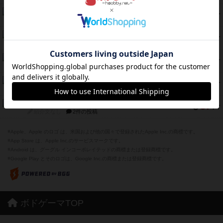
とうほうの！
42
PT
紹介文なし
1件の投稿
スターマイン・ラミー ポケット
42
PT
紹介文あり
2件の投稿
海兵隊
39
PT
紹介文あり
1件の投稿
スーパーストア3000
39
PT
紹介文なし
1件の投稿
フリップ７：復讐心とともに
37
PT
紹介文なし
2件の投稿
※Apple、Apple のロゴ は、米国および他の国々で登録されたApple Inc.の商標です。
※App Store は、Apple Inc.のサービスマークです。
※Android は、グーグル インコーポレイテッドの商標または登録商標です。
※Google Play とそのロゴは、Google Inc.の商標または登録商標です。
ボドゲーマTOP