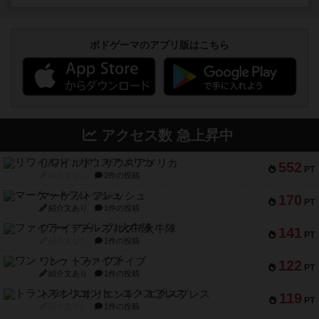
ボドゲーマのアプリ版はこちら
アクセス数 急上昇中
リワイルド：サウスアメリカ
552
PT
紹介文なし
2件の投稿
マーケットフレッシュ
170
PT
紹介文あり
1件の投稿
ファイアー・ブルズ / 火牛陣
141
PT
紹介文なし
1件の投稿
ワン・トゥ・ファイブ
122
PT
紹介文あり
1件の投稿
トランスオリエント・エクスプレス
119
PT
紹介文なし
1件の投稿