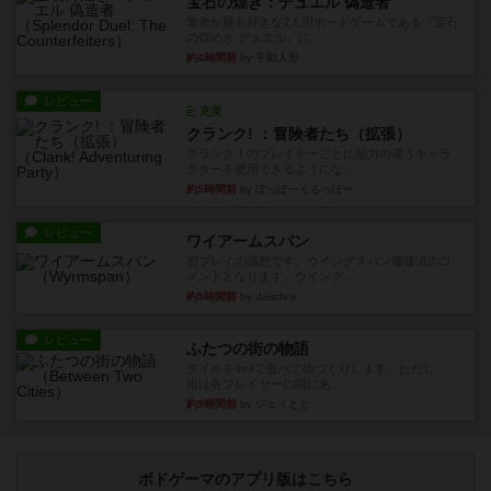
宝石の煌き：デュエル 偽造者
筆者が最も好きな2人用ボードゲームである『宝石
の煌めき デュエル』に、...
約4時間前
by 手動人形
レビュー
充実
クランク! ：冒険者たち（拡張）
クランク！のプレイヤーごとに能力の違うキャラ
クターを使用できるようにな...
約5時間前
by ぽっぽーくるっぽー
レビュー
ワイアームスパン
初プレイの感想です。ウイングスパン履修済のコ
メントとなります。ウイング...
約5時間前
by daisdice
レビュー
ふたつの街の物語
タイルを4×4で並べて街づくりします。ただし、
街は各プレイヤーの間にあ...
約9時間前
by ジェイとと
ボドゲーマのアプリ版はこちら