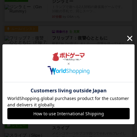
ジンラミー
トランプで遊べる2人対戦の麻雀風ゲームです。
10枚の手札で、同じスーツ...
37分前
by OSAっち
ルール/インスト
画像付き
充実
フリップ７：復讐心とともに
概要Flip 7が復活しました――復讐を伴って!オリ
ジナルゲームの楽し...
約1時間前
by jurong
レビュー
アズール：シントラのステンドグラス
大好きなアズールシリーズ。ステンドグラスを作
っていきます✨1部より自由...
約2時間前
by しんたろ
レビュー
エクスペディション：世界を巡る冒険
クラマー氏の不朽の名作。新しいボードゲームほ
どおもしろいはず？いいえ。...
約2時間前
by 田中昌平
レビュー
スライプ
メインコマ一つサブコマ四つでそれぞれプレイし