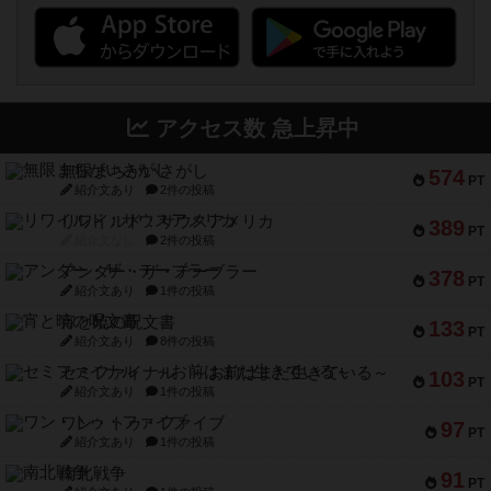
アクセス数 急上昇中
無限まちがいさがし
574
PT
紹介文あり
2件の投稿
リワイルド：サウスアメリカ
389
PT
紹介文なし
2件の投稿
アンダー・ザ・テーブラー
378
PT
紹介文あり
1件の投稿
宵と暁の呪文書
133
PT
紹介文あり
8件の投稿
セミファイナル ～お前はまだ生きている～
103
PT
紹介文あり
1件の投稿
ワン・トゥ・ファイブ
97
PT
紹介文あり
1件の投稿
南北戦争
91
PT