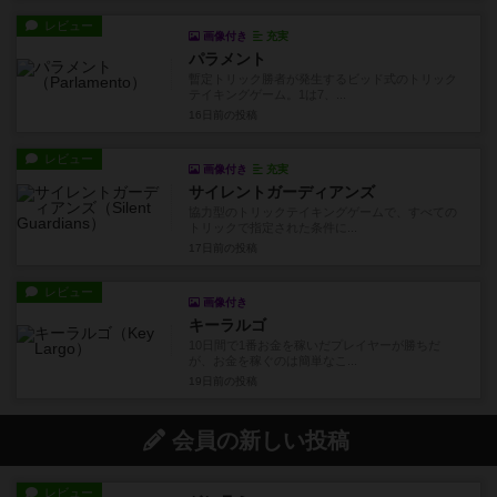
レビュー
画像付き
充実
パラメント
暫定トリック勝者が発生するビッド式のトリック
テイキングゲーム。1は7、...
16日前
の投稿
レビュー
画像付き
充実
サイレントガーディアンズ
協力型のトリックテイキングゲームで、すべての
トリックで指定された条件に...
17日前
の投稿
レビュー
画像付き
キーラルゴ
10日間で1番お金を稼いだプレイヤーが勝ちだ
が、お金を稼ぐのは簡単なこ...
19日前
の投稿
会員の新しい投稿
レビュー