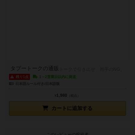
タブートークの通販
トークで引き出せ、相手のNG。
残り1点
1～2営業日以内に発送
日本語ルール付き/日本語版
1,980
¥
（税込）
カートに追加する
このレビューの投稿者