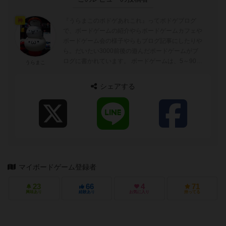
『うらまこのボドゲあれこれ』ってボドゲブログ
神
で、ボードゲームの紹介やらボードゲームカフェや
ボードゲーム会の様子やらもブログ記事にしたりや
ら。だいたい3000前後の遊んだボードゲームがブ
ログに書かれています。 ボードゲームは、5～90分
うらまこ
ぐらいが好みでトリックテイキングゲーム...
シェアする
マイボードゲーム登録者
23
66
4
71
興味あり
経験あり
お気に入り
持ってる