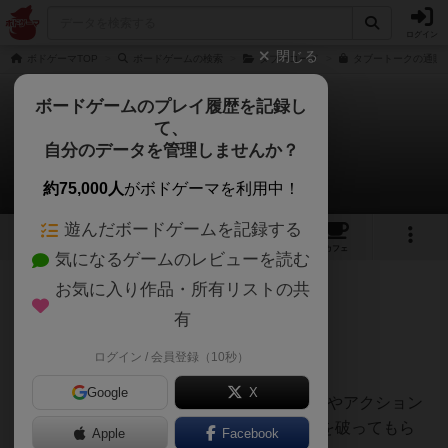
ログイン
閉じる
ボドゲーマTOP
ボードゲームの検索
タブーコード
タブートークの通販/
ボードゲームのプレイ履歴を記録し
て、
タブートーク
自分のデータを管理しませんか？
うらまこさんのレビュー
約75,000人
がボドゲーマを利用中！
遊んだボードゲームを記録する
1
1
48
トップ
画像
動画
レビュー
カフェ
気になるゲームのレビューを読む
お気に入り作品・所有リストの共
255名
3名
0
約1年前
有
ログイン / 会員登録（10秒）
タブーコードのリメイク。
Google
X
制限時間内に自分だけは見えないNGワードやアクション
に注意しながら、他プレイヤーにはタブーを破ってもら
Apple
Facebook