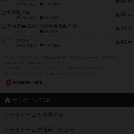
45
PT
紹介文あり
12件の投稿
海兵隊
45
PT
紹介文あり
1件の投稿
Bitter End ブタペスト救出作戦
45
PT
紹介文なし
1件の投稿
ドコジャン
42
PT
紹介文あり
10件の投稿
※Apple、Apple のロゴ は、米国および他の国々で登録されたApple Inc.の商標です。
※App Store は、Apple Inc.のサービスマークです。
※Android は、グーグル インコーポレイテッドの商標または登録商標です。
※Google Play とそのロゴは、Google Inc.の商標または登録商標です。
ボドゲーマTOP
ボードゲームを検索する
ボードゲームの新着レビュー