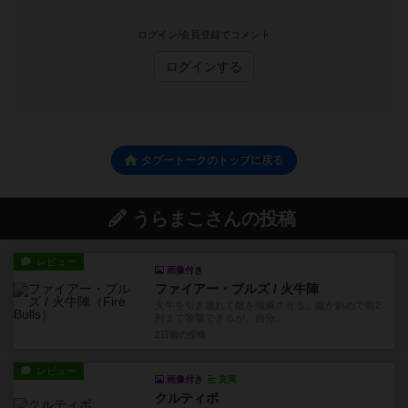
ログイン/会員登録でコメント
ログインする
タブートークのトップに戻る
うらまこさんの投稿
レビュー
画像付き
ファイアー・ブルズ / 火牛陣
火牛を引き連れて敵を殲滅させる。縦か斜めで前2
列まで攻撃できるが、自分...
2日前
の投稿
レビュー
画像付き
充実
クルティボ