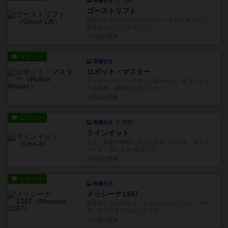
画像付き
充実
ゴーストリフト
犠牲になるのは1人だけのホラー系大富豪ゲーム。
数字を上げたり下げたりし...
16日前
の投稿
レビュー
画像付き
ロボット・マスター
ライナークニツィアの２人用ゲーム。各プレイヤ
ーは縦列、横列の担当に分か...
16日前
の投稿
レビュー
画像付き
充実
ラインイット
うまく昇順か降順にカードを並べていき、タイミ
ングよく同じ色を3枚並べた...
16日前
の投稿
レビュー
画像付き
メッシーナ1347
黒死病に立ち向かうべく立ち上がったプレイヤー
達。火消しをしながら人々を...
16日前
の投稿