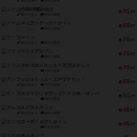
紹介文あり
1件の投稿
ふたつの城の物語
91
PT
紹介文あり
6件の投稿
ノームズ・アット・ナイト
88
PT
紹介文なし
1件の投稿
マーリン
76
PT
紹介文あり
6件の投稿
フラットアイアン
75
PT
紹介文なし
2件の投稿
トランスオリエント・エクスプレス
70
PT
紹介文なし
1件の投稿
アンブッシュ！：ムーブアウト！
59
PT
紹介文あり
1件の投稿
キャプテン・フリップ：イスラ・ボンバ
51
PT
紹介文なし
2件の投稿
ガルフストライク
46
PT
紹介文あり
1件の投稿
エコーズ・オブ・タイム
45
PT
紹介文なし
8件の投稿
スカルキング