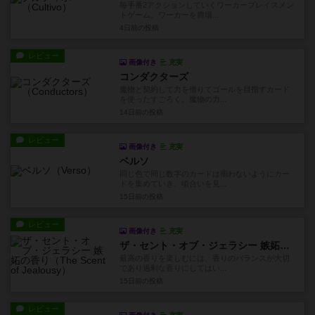
毎手番2アクションしていくワーカープレイスメン
トゲーム。ワーカーを農場...
4日前
の投稿
レビュー
画像付き
充実
コンダクターズ
魔物と契約して力を借りてゴールを目指すカード
を使ったすごろく。魔物の力...
14日前
の投稿
レビュー
画像付き
充実
ベルソ
同じ色で同じ数字のカードは揃わないようにカー
ドを集めていき、頃合いを見...
15日前
の投稿
レビュー
画像付き
充実
ザ・セント・オブ・ジェラシー 嫉妬の香り
最高の香りを楽しむには、香りのバランスが大切
であり過剰な香りにしてはい...
15日前
の投稿
レビュー