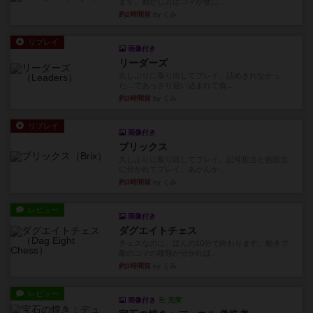
ます。動かし方はコマか壁に...
約2時間前
by くみ
リプレイ
画像付き
リーダーズ
久しぶりに取り出してプレイ。詰めきれなかっ
た…であっさり追い込まれて負...
約3時間前
by くみ
リプレイ
画像付き
ブリックス
久しぶりに取り出してプレイ。記号担当と色担当
に分かれてプレイ。あかんか...
約3時間前
by くみ
レビュー
画像付き
ダグエイトチェス
チェスなのに、ほんの10分で終わります。動きで
敵のコマの種類が分かれば...
約3時間前
by くみ
レビュー
画像付き
充実