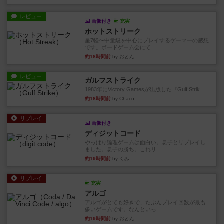
レビュー
画像付き
充実
ホットストリーク
星7軽〜中量級を中心にプレイするゲーマーの感想
です。ボードゲーム会にて...
約18時間前
by おとん
レビュー
ガルフストライク
1983年にVictory Gamesが出版した『Gulf Strik...
約18時間前
by Chaco
リプレイ
画像付き
ディジットコード
やっぱり論理ゲームは面白い。息子とリプレイし
ました。息子の勝ち。これリ...
約19時間前
by くみ
リプレイ
充実
アルゴ
アルゴがとても好きで、たぶんプレイ回数が最も
多いゲームです。なんといっ...
約19時間前
by おとん