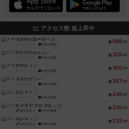
アクセス数 急上昇中
スチームローラーズ
686
PT
紹介文なし
2件の投稿
テンプテーション
326
PT
紹介文なし
2件の投稿
アマナイト
300
PT
紹介文なし
1件の投稿
ギャンブラー
257
PT
紹介文なし
2件の投稿
コレクト！
240
PT
紹介文なし
1件の投稿
トリオンフ ア マレンゴ
236
PT
紹介文あり
1件の投稿
エレメンツ
232
PT
紹介文あり
4件の投稿