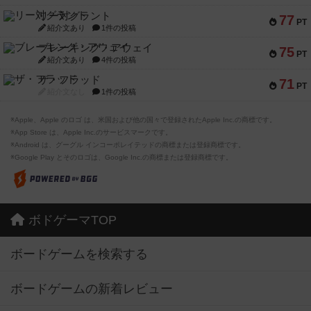
リー対グラント
77
PT
紹介文あり
1件の投稿
ブレーキング・アウェイ
75
PT
紹介文あり
4件の投稿
ザ・フラッド
71
PT
紹介文なし
1件の投稿
※Apple、Apple のロゴ は、米国および他の国々で登録されたApple Inc.の商標です。
※App Store は、Apple Inc.のサービスマークです。
※Android は、グーグル インコーポレイテッドの商標または登録商標です。
※Google Play とそのロゴは、Google Inc.の商標または登録商標です。
ボドゲーマTOP
ボードゲームを検索する
ボードゲームの新着レビュー