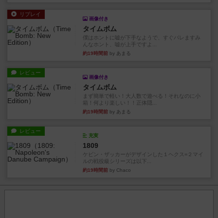
リプレイ
画像付き
タイムボム
僕はホントに嘘が下手なようで、すぐバレますみ
んなホント、嘘が上手ですよ...
約19時間前
by あまる
レビュー
画像付き
タイムボム
まず簡単で軽い！大人数で遊べる！それなのに小
箱！何より楽しい！！正体隠...
約19時間前
by あまる
レビュー
充実
1809
ケビン・ザッカーがデザインした１ヘクス=２マイ
ルの戦役級シリーズは以下...
約19時間前
by Chaco