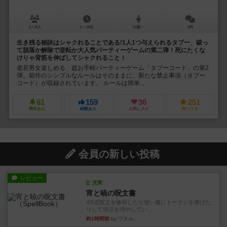
2～8人
1～10分
12歳～
5件
生き残る秘訣はシャクれることである!1人1つ与えられるタブー、破っ
て脱落か解除で逆転か大人気パーティーゲームの第二弾！死にたくな
けりゃ背筋を伸ばしてシャクれること！
老若男女楽しめる、超お手軽パーティーゲーム「タブーコード」の第2
弾。前作のシンプルなルールはそのままに、新たな禁止事項（タブー
コード）が収録されています。 ルールは簡単...
61
159
36
251
興味あり
経験あり
お気に入り
持ってる
会員の新しい投稿
レビュー
充実
宵と暁の呪文書
4/5点呪文を修得したり使い魔にトークンを捧げた
りして得点を増やしてい...
約1時間前
by ワタル