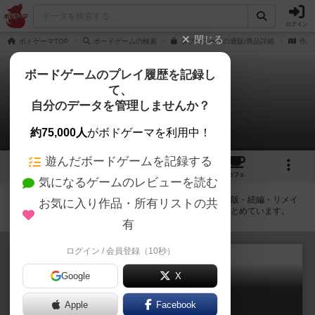
ログイン
閉じる
ボドゲーマTOP
ボードゲームの検索
タブーコードの通販/商品詳細
作品
ボードゲームのプレイ履歴を記録し
て、
タブーコード
自分のデータを管理しませんか？
拡張/関連作品 2件
約75,000人
がボドゲーマを利用中！
遊んだボードゲームを記録する
2
1
20
87
トップ
画像
動画
レビュー
カフェ
気になるゲームのレビューを読む
タブーコードに紐付いているボードゲーム一覧です。拡張版・続編・リメイ
お気に入り作品・所有リストの共
ク版などの同じシリーズを中心に、関連性の強い作品をまとめています。
有
ログイン / 会員登録（10秒）
Google
X
タブートーク
Apple
Facebook