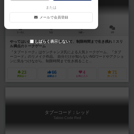
Taboo Talk
または
メールで会員登録
2～8人
5分
6歳～
1件
しばらく表示しない
やってはいけない「NG」に気をつけて、制限時間まで生き残れ！スリ
ル満点のトークゲーム
『タブートーク』はケンチャンヌ氏による人気トークゲーム、『タブ
ーコード』のリメイク作品。 自分だけが知らないNGワードやアクショ
ンに気をつけながら、制限時間まで生き残ること...
23
66
4
71
興味あり
経験あり
お気に入り
持ってる
タブーコード：レッド
Taboo Code Red