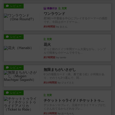
レビュー
画像付き
充実
ワンラウンド
星5軽〜中量級を中心にプレイするゲーマーの感想
です。今回はボードゲーム...
約5時間前
by おとん
レビュー
充実
花火
ずっと前のドイツ年間ゲーム大賞ながら、シンプ
ルで簡単な小ゲームで今でも...
約7時間前
by tamio
レビュー
無限まちがいさがし
6つの場面カード（表、裏で違う絵）が何枚かあ
り、そのうち3つ選んで、同...
約10時間前
by ジェイとと
レビュー
充実
チケットトゥライド / チケットトゥライドアメリカ
デジタルソロプレイ。元祖チケライ？マップがた
くさん出てるからどれをプレ...
約11時間前
by おーちゃん