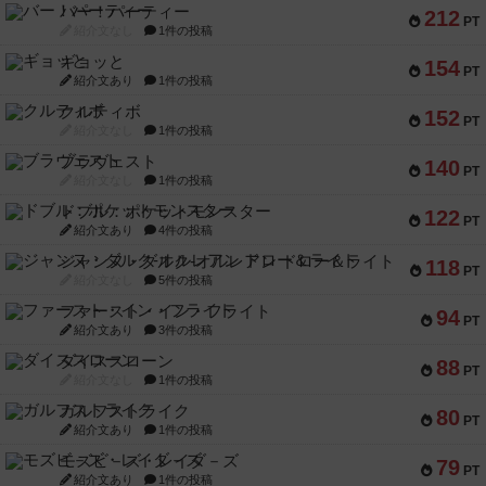
バー！パーティー
212
PT
紹介文なし
1件の投稿
ギョッと
154
PT
紹介文あり
1件の投稿
クルティボ
152
PT
紹介文なし
1件の投稿
ブラヴェスト
140
PT
紹介文なし
1件の投稿
ドブル：ポケットモンスター
122
PT
紹介文あり
4件の投稿
ジャンヌ・ダルク-オルレアン ドロー＆ライト
118
PT
紹介文なし
5件の投稿
ファースト・イン・フライト
94
PT
紹介文あり
3件の投稿
ダイススローン
88
PT
紹介文なし
1件の投稿
ガルフストライク
80
PT
紹介文あり
1件の投稿
モズビ－ズ・レイダ－ズ
79
PT
紹介文あり
1件の投稿