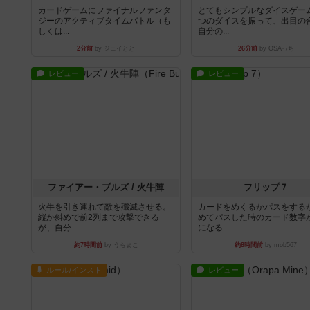
カードゲームにファイナルファンタ
とてもシンプルなダイスゲー
ジーのアクティブタイムバトル（も
つのダイスを振って、出目の
しくは...
自分の...
2分前
by ジェイとと
26分前
by OSAっち
レビュー
レビュー
ファイアー・ブルズ / 火牛陣
フリップ７
火牛を引き連れて敵を殲滅させる。
カードをめくるかパスをする
縦か斜めで前2列まで攻撃できる
めてパスした時のカード数字
が、自分...
になる...
約7時間前
by うらまこ
約8時間前
by mob567
ルール/インスト
レビュー