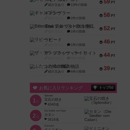
59
PT
紹介文あり
13件の投稿
ギャンブラー
58
PT
紹介文なし
2件の投稿
Bitter End ブタペスト救出作戦
52
PT
紹介文なし
1件の投稿
ラピード
46
PT
紹介文なし
1件の投稿
ザ・フラッフィー・ライト
44
PT
紹介文なし
0件の投稿
ふたつの城の物語
39
PT
紹介文あり
6件の投稿
お気に入りランキング
トップ50
Splendor
1
宝石の煌き
位
4040名
Die Siedler von Catan
2
カタン
位
3616名
Dominion
ドミニオン