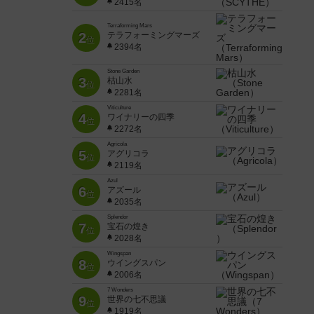
2415名
Terraforming Mars
2
テラフォーミングマーズ
位
2394名
Stone Garden
3
枯山水
位
2281名
Viticulture
4
ワイナリーの四季
位
2272名
Agricola
5
アグリコラ
位
2119名
Azul
6
アズール
位
2035名
Splendor
7
宝石の煌き
位
2028名
Wingspan
8
ウイングスパン
位
2006名
7 Wonders
9
世界の七不思議
位
1919名