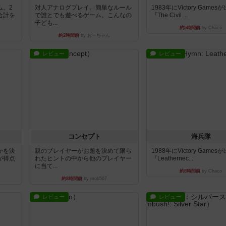
ム。2
対人アナログプレイ。簡単なルール
1983年にVictory Game
合計を
で誰とでも遊べるゲーム。こんなの
『The Civil ...
子ども...
約5時間前
by Chaco
約2時間前
by おーちゃん
レビュー
レビュー
コンセプト
海兵隊
かを決
親のプレイヤーがお題を決めて限ら
1988年にVictory Game
が得点
れたヒントの中から他のプレイヤー
『Leathernec...
に当て...
約8時間前
by Chaco
約8時間前
by mob567
レビュー
レビュー