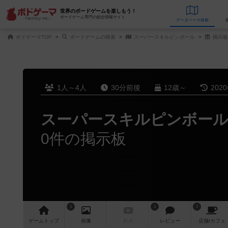
世界のボードゲームを楽しもう！
ボードゲーム専門の総合情報サイト
データベース
検
ボドゲーマTOP
ボードゲームの検索
スーパースキルピンボール
掲示板
1人～4人
30分前後
12歳～
202
スーパースキルピンボー
0件の掲示板
1
1
2
ゲーム
トップ
画像
動画
レビュー
店舗/
カフェ