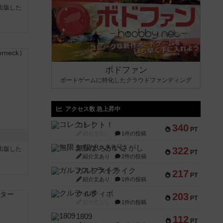
sが出版した
ボドファン
ボードゲームに特化したクラウドファンディング
アクセス数 急上昇中
コレクト！
340
PT
紹介文なし
1件の投稿
無限まちがいさがし
sが出版した
322
PT
紹介文あり
2件の投稿
ガルフストライク
217
PT
紹介文あり
1件の投稿
クルティボ
203
PT
紹介文なし
1件の投稿
1809
112
PT