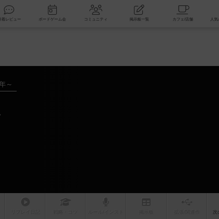
索
新着レビュー
ボードゲーム会
コミュニティ
掲示板一覧
0年～
ル
リプレイ
日記
戦略
・コツ
ルール
/インスト
掲示板
拡張/関連
作
次