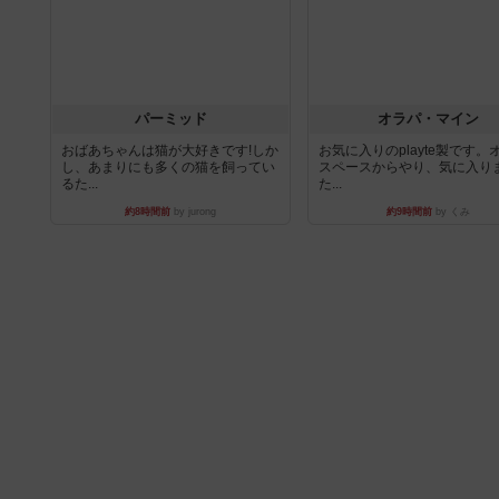
パーミッド
オラパ・マイン
おばあちゃんは猫が大好きです!しか
お気に入りのplayte製です。
し、あまりにも多くの猫を飼ってい
スペースからやり、気に入り
るた...
た...
約8時間前
by jurong
約9時間前
by くみ