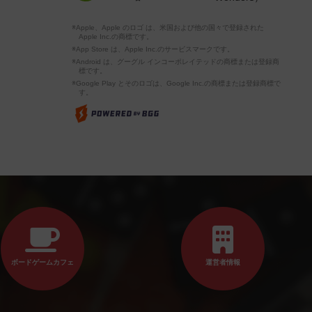
※Apple、Apple のロゴ は、米国および他の国々で登録された
Apple Inc.の商標です。
※App Store は、Apple Inc.のサービスマークです。
※Android は、グーグル インコーポレイテッドの商標または登録商
標です。
※Google Play とそのロゴは、Google Inc.の商標または登録商標で
す。
ボードゲームカフェ
運営者情報