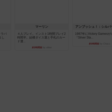
マーリン
アンブッシュ！：シルバ
オラパ
４人プレイ。インスト1時間プレイ2
1987年にVictory Game
まし
時間半。結構ダイス運と手札のカー
『Silver Sta...
ド運...
約9時間前
by Chaco
約9時間前
by oliber