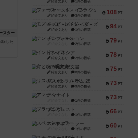
紹介文あり
1件の投稿
ファースト・イン・フライト
108
PT
紹介文あり
3件の投稿
モズビ－ズ・レイダ－ズ
94
PT
紹介文あり
1件の投稿
ースター
テンプテーション
79
PT
sが出版した
紹介文なし
2件の投稿
インドネシア
78
PT
紹介文あり
2件の投稿
宵と暁の呪文書
75
PT
紹介文あり
8件の投稿
リスボン・トラム 28
73
PT
紹介文あり
9件の投稿
アマナイト
73
PT
紹介文なし
1件の投稿
ブラヴェスト
66
PT
紹介文なし
1件の投稿
スペクタキュラー
60
PT
紹介文なし
1件の投稿
スモールワールド