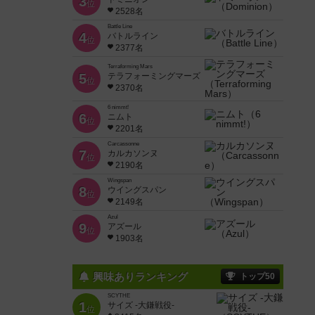
3
位
2528名
Battle Line
4
バトルライン
位
2377名
Terraforming Mars
5
テラフォーミングマーズ
位
2370名
6 nimmt!
6
ニムト
位
2201名
Carcassonne
7
カルカソンヌ
位
2190名
Wingspan
8
ウイングスパン
位
2149名
Azul
9
アズール
位
1903名
興味ありランキング
トップ50
SCYTHE
1
サイズ -大鎌戦役-
位