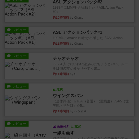
ASL アクションパック#2
1999年にMMP社が出版した『ASL Action Pack
#2』...
約10時間前
by Chaco
レビュー
ASL アクションパック#1
1997年にAvalon Hill社が出版した『ASL Action ...
約11時間前
by Chaco
レビュー
チャオチャオ
３～４人でわいわい遊ぶのにちょうどいい。ルー
ルは他の方が分かりやすく書...
約11時間前
by S
レビュー
充実
ウイングスパン
（全体評価）☆10/6（普通）（難易度）☆4/5（世
界観・見た目）☆5...
約11時間前
by ハシオキ
レビュー
画像付き
充実
一線を画す
簡単に言うと、トリックテイキングでモダンアー