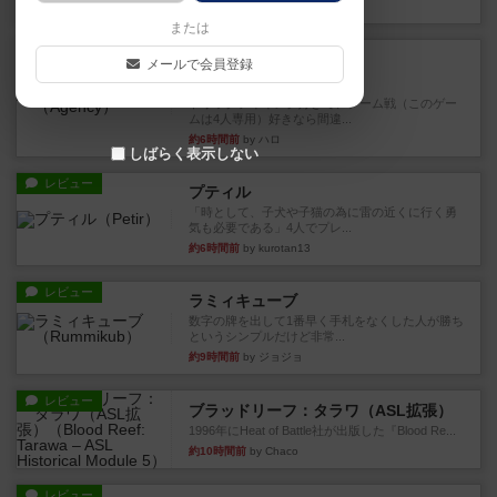
約3時間前
by ぽっぽーくるっぽー
または
レビュー
充実
メールで会員登録
エージェンシー
トリックテイキング好きで、チーム戦（このゲー
ムは4人専用）好きなら間違...
約6時間前
by ハロ
しばらく表示しない
レビュー
プティル
「時として、子犬や子猫の為に雷の近くに行く勇
気も必要である」4人でプレ...
約6時間前
by kurotan13
レビュー
ラミィキューブ
数字の牌を出して1番早く手札をなくした人が勝ち
というシンプルだけど非常...
約9時間前
by ジョジョ
レビュー
ブラッドリーフ：タラワ（ASL拡張）
1996年にHeat of Battle社が出版した『Blood Re...
約10時間前
by Chaco
レビュー