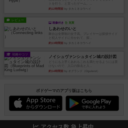
トを行う、と言ったゲーム。...
約12時間前
by タカミネコウヘイ
レビュー
画像付き
充実
しあわせのいと
舞台は全寮制の女子高。プレイヤーは探偵サイド
と犯人サイドに分かれて、探...
約13時間前
by タカミネコウヘイ
戦略やコツ
ノイシュヴァンシュタイン城の設計図
どうにも上手くあれもこれも満たせるようには置
けないので、入口の除去と入...
約14時間前
by オグランド（Oguland）
ボドゲーマのアプリ版はこちら
アクセス数 急上昇中