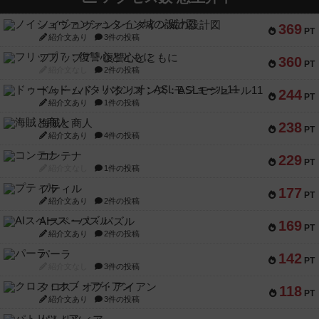
ノイシュヴァンシュタイン城の設計図
369
PT
紹介文あり
3件の投稿
フリップ７：復讐心とともに
360
PT
紹介文なし
2件の投稿
ドゥームド・バタリオンズ：ASLモジュール11
244
PT
紹介文あり
1件の投稿
海賊と商人
238
PT
紹介文あり
4件の投稿
コンテナ
229
PT
紹介文なし
1件の投稿
プティル
177
PT
紹介文あり
2件の投稿
AIスペース・パズル
169
PT
紹介文あり
2件の投稿
パーラ
142
PT
紹介文なし
3件の投稿
クロス・オブ・アイアン
118
PT
紹介文あり
3件の投稿