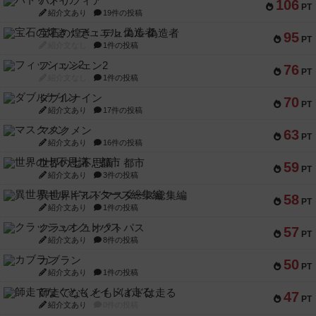
パトリツィア
106
PT
紹介文あり
19件の投稿
宝石の煌き：デュエル 偽造者
95
PT
紹介文なし
1件の投稿
フィッシェン2
76
PT
紹介文なし
1件の投稿
ダブルナイン
70
PT
紹介文あり
17件の投稿
マスクメン
63
PT
紹介文あり
16件の投稿
世界の七不思議：都市
59
PT
紹介文あり
3件の投稿
異世界ギルドマスターズ総集編
58
PT
紹介文あり
1件の投稿
クラッシュオクトパス
57
PT
紹介文あり
8件の投稿
カブラン
50
PT
紹介文あり
1件の投稿
師走でなくともメイドは走る
47
PT
紹介文あり
0件の投稿