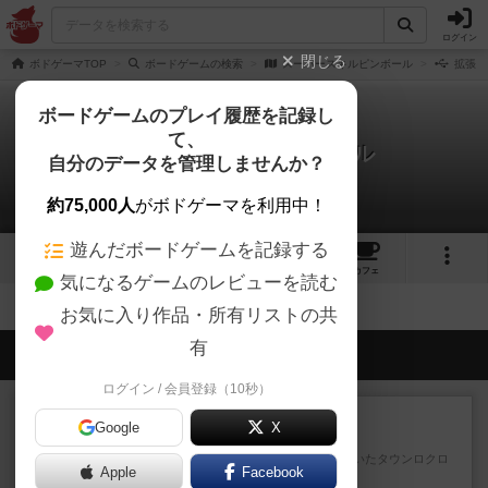
ログイン
閉じる
ボドゲーマTOP
ボードゲームの検索
スーパースキルピンボール
拡張版
ボードゲームのプレイ履歴を記録し
て、
スーパースキルピンボール
自分のデータを管理しませんか？
拡張/関連作品 0件
約75,000人
がボドゲーマを利用中！
遊んだボードゲームを記録する
1
1
2
トップ
画像
動画
レビュー
カフェ
気になるゲームのレビューを読む
お気に入り作品・所有リストの共
有
会員の新しい投稿
ログイン / 会員登録（10秒）
レビュー
充実
Google
X
カブラン
以前オインクゲームスから出ていたタウンロクロ
Apple
Facebook
クというゲームのリメイク版...