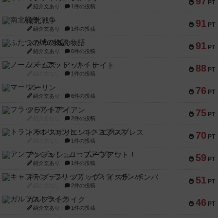
97
PT
紹介文あり
1件の投稿
南北戦争
91
PT
紹介文あり
1件の投稿
ふたつの城の物語
91
PT
紹介文あり
6件の投稿
ノームズ・アット・ナイト
88
PT
紹介文なし
1件の投稿
マーリン
76
PT
紹介文あり
6件の投稿
フラットアイアン
75
PT
紹介文なし
2件の投稿
トランスオリエント・エクスプレス
70
PT
紹介文なし
1件の投稿
アンブッシュ！：ムーブアウト！
59
PT
紹介文あり
1件の投稿
キャプテン・フリップ：イスラ・ボンバ
51
PT
紹介文なし
2件の投稿
ガルフストライク
46
PT
紹介文あり
1件の投稿