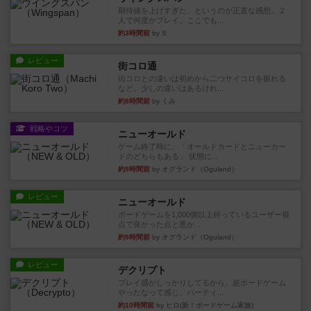
期待値を上げすぎた、というのが正直な感想。２
人で何度かプレイ。ここでも...
約3時間前
by S
レビュー
街コロ通
街コロとの違いは初めから二つサイコロを振れる
など、少しの違いはあるけれ...
約8時間前
by くみ
戦略やコツ
ニューオールド
ゲーム終了時に、「オールドカードとニューカー
ドのどちらもある」 状態に...
約9時間前
by オグランド（Oguland）
レビュー
ニューオールド
ボードゲームを1,000個以上持っているユーザー視
点で良かった点と悪か...
約9時間前
by オグランド（Oguland）
レビュー
デクリプト
プレイ感がしっかりしてるから、超ボードゲーム
やったなって感じ。パーティ...
約10時間前
by ヒロ(新！ボードゲーム家族)