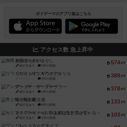
ボドゲーマのアプリ版はこちら
アクセス数 急上昇中
無限まちがいさがし
574
PT
紹介文あり
2件の投稿
リワイルド：サウスアメリカ
389
PT
紹介文なし
2件の投稿
アンダー・ザ・テーブラー
378
PT
紹介文あり
1件の投稿
宵と暁の呪文書
133
PT
紹介文あり
8件の投稿
セミファイナル ～お前はまだ生きている～
103
PT
紹介文あり
1件の投稿
ワン・トゥ・ファイブ