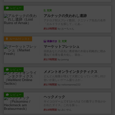
レビュー
充実
アルナックの失われし遺跡
アナログ対人プレイ数回。クニツィア先生の名作
「エルドラドを探して」にあ...
約12時間前
by おーちゃん
ルール/インスト
画像付き
充実
マーケットフレッシュ
目的あなたの店先に農産物の木箱を戦略的に積み
重ねて在庫を最大化し、競合...
約17時間前
by jurong
レビュー
メメントオンラインタクティクス
どんどん物量が増えて大変になっていく押し付け
合いが楽しいゲーム盛り上が...
約17時間前
by nekomanma222
レビュー
ヘックメック
サイコロゲームです1から5までの数字と芋虫がか
かれたダイス。これを振っ...
約18時間前
by みいやん