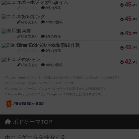
エコーズ・オブ・タイム
45
PT
紹介文なし
8件の投稿
スカルキング
45
PT
紹介文あり
12件の投稿
海兵隊
45
PT
紹介文あり
1件の投稿
Bitter End ブタペスト救出作戦
45
PT
紹介文なし
1件の投稿
ドコジャン
42
PT
紹介文あり
10件の投稿
※Apple、Apple のロゴ は、米国および他の国々で登録されたApple Inc.の商標です。
※App Store は、Apple Inc.のサービスマークです。
※Android は、グーグル インコーポレイテッドの商標または登録商標です。
※Google Play とそのロゴは、Google Inc.の商標または登録商標です。
ボドゲーマTOP
ボードゲームを検索する