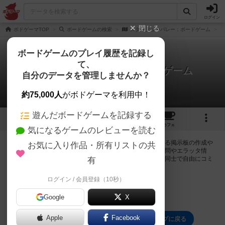
ログイン
閉じる
ボドゲーマTOP
ボードゲームの検索
スターデューバレー：ボードゲーム
ボードゲームのプレイ履歴を記録し
て、
スターデューバレー：ボードゲーム
自分のデータを管理しませんか？
0件の掲示板
約75,000人
がボドゲーマを利用中！
遊んだボードゲームを記録する
1
1
1
5
トップ
画像
動画
レビュー
カフェ
気になるゲームのレビューを読む
ログインするとスターデューバレー：ボードゲームに関する掲示板の作成や
お気に入り作品・所有リストの共
コメントの書き込みが出来るようになります。ルールの疑問やエラッタ情
報、マニュアルでは判断し辛い曖昧な表記等について会員同士で自由にコミ
有
ュニケーションをとることが出来ます。
ログイン / 会員登録（10秒）
ログイン/無料会員登録
Google
X
Apple
Facebook
スターデューバレー：ボードゲームのトップに戻る