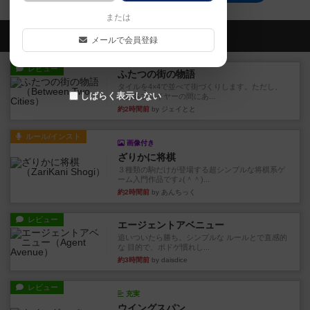
または
会員の新しい投稿
メールで会員登録
レビュー
ふたつの街の物語
タイルを4×4で並べて街づくりします。ただし、
しばらく表示しない
街は各プレイヤーの間にあ...
約2時間前
by ジェイとと
ルール/インスト
画像付き
ざりかに将棋
３種類の駒だけが登場する超シンプルな将棋系ゲ
ーム入門作品です♪(＾＾)...
約2時間前
by あんちっく
レビュー
エージェントアベニュー
追いついたら勝ち。シンプルな ルールとで直感的
な 目的で、ボドゲ慣れし...
約3時間前
by daisdice
レビュー
充実
ウイングスパン