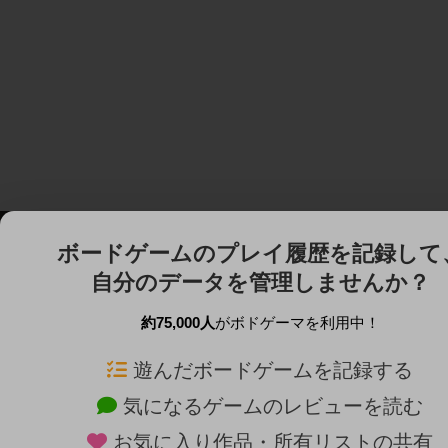
ボードゲームのプレイ履歴を記録して
自分のデータを管理しませんか？
約75,000人
がボドゲーマを利用中！
ボドゲーマTOP
ボードゲーム通販
遊んだボードゲームを記録する
気になるゲームのレビューを読む
ボードゲームを検索する
新作・再入荷情報
お気に入り作品・所有リストの共有
ボードゲームの新着レビュー
定番ボードゲームの通販