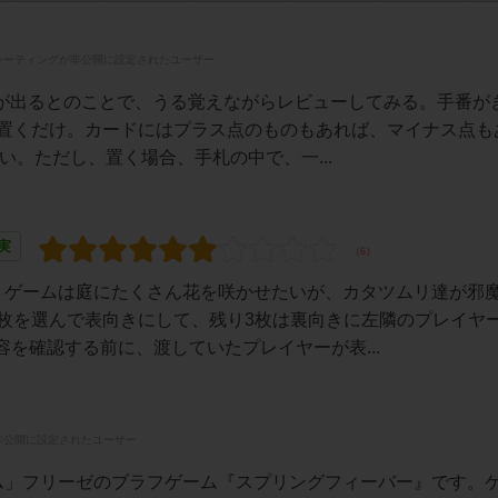
レーティングが非公開に設定されたユーザー
版が出るとのことで、うる覚えながらレビューしてみる。手番が
に置くだけ。カードにはプラス点のものもあれば、マイナス点も
広い。ただし、置く場合、手札の中で、一...
実
。ゲームは庭にたくさん花を咲かせたいが、カタツムリ達が邪
1枚を選んで表向きにして、残り3枚は裏向きに左隣のプレイヤ
を確認する前に、渡していたプレイヤーが表...
非公開に設定されたユーザー
ム」フリーゼのブラフゲーム『スプリングフィーバー』です。