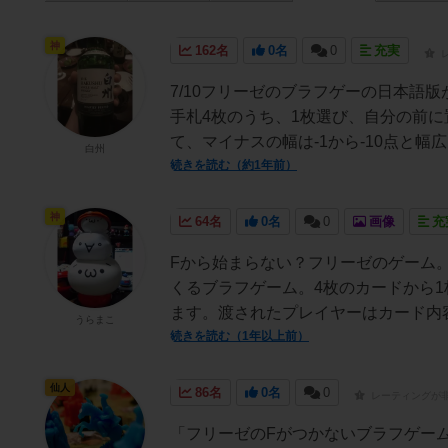
神
162名
0名
0
充実
7/10フリーゼのブラフゲーの日本語
手札4枚のうち、1枚選び、自分の前
て、マイナスの幅は-1から-10点と幅
白州
続きを読む（約1年前）
神
64名
0名
0
画像
充
Fから始まらない？フリーゼのゲーム
くるブラフゲーム。4枚のカードから
ます。渡されたプレイヤーはカード内容
うらまこ
続きを読む（1年以上前）
仙人
86名
0名
0
レーティングが
「フリーゼのFがつかないブラフゲー