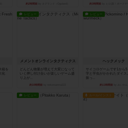
d）
約2時間前
by オグランド（Oguland）
約3時間前
by ヒロ(新！ボードゲ
レビュー
レビュー
ュ
メメントオンラインタクティクス
ヘックメック
木箱を
どんどん物量が増えて大変になって
サイコロゲームです1から
大化
いく押し付け合いが楽しいゲーム盛
字と芋虫がかかれたダイス
り上が...
振っ...
約10時間前
by nekomanma222
約11時間前
by みいやん
レビュー
ルール/インスト