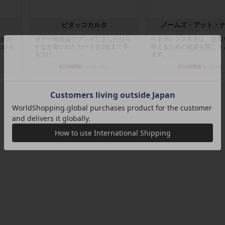
ピタッコカルタ
ノームズ・アット・
とかの
ボドゲ相席会でプレイしましたひら
ベネボレンス女王は、忠実
わから
がなが書かれたカードを2枚まで手
称えるための祝宴を開こう
をつけ...
ます。...
約11時間前
by みいやん
約12時間前
by jurong