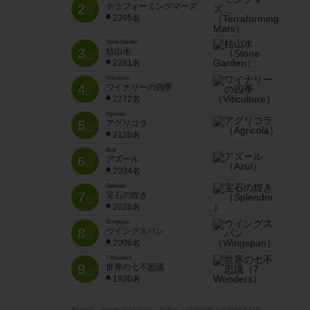
2
テラフォーミングマーズ
位
2395名
Stone Garden
3
枯山水
位
2281名
Viticulture
4
ワイナリーの四季
位
2272名
Agricola
5
アグリコラ
位
2120名
Azul
6
アズール
位
2034名
Splendor
7
宝石の煌き
位
2028名
Wingspan
8
ウイングスパン
位
2006名
7 Wonders
9
世界の七不思議
位
1920名
※Apple、Apple のロゴ は、米国および他の国々で登録された