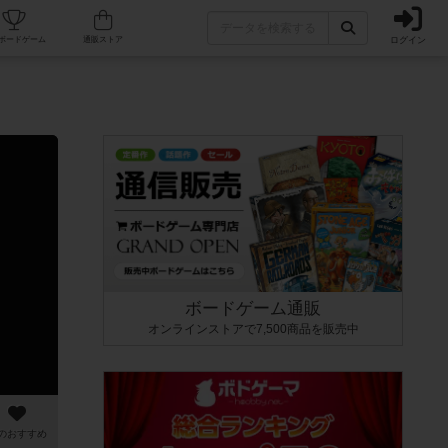
ログイン
カフェ/店舗
人気ボードゲーム
通販ストア
ボードゲーム通販
オンラインストアで7,500商品を販売中
のおすすめ