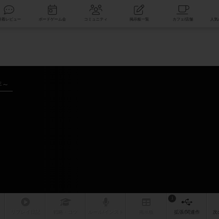
索
新着レビュー
ボードゲーム会
コミュニティ
掲示板一覧
年～
1
リプレイ
日記
戦略
・コツ
ルール
/インスト
掲示板
拡張/関連
作
次