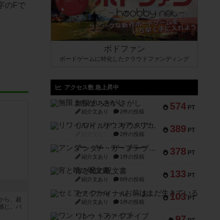
字のFで
ボドファン
ボードゲームに特化したクラウドファンディング
アクセス数 急上昇中
無限まちがいさがし
574
PT
紹介文あり
2件の投稿
リワイルド：サウスアメリカ
389
PT
紹介文なし
2件の投稿
アンダー・ザ・テーブラー
378
PT
紹介文あり
1件の投稿
宵と暁の呪文書
133
PT
紹介文あり
8件の投稿
セミファイナル ～お前はまだ生きている～
103
PT
から、超
紹介文あり
1件の投稿
感じ。パ
ワン・トゥ・ファイブ
97