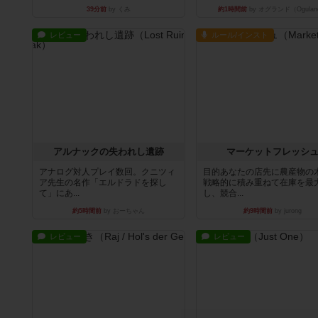
39分前
by くみ
約1時間前
by オグランド（Ogulan
レビュー
ルール/インスト
アルナックの失われし遺跡
マーケットフレッシ
アナログ対人プレイ数回。クニツィ
目的あなたの店先に農産物の
ア先生の名作「エルドラドを探し
戦略的に積み重ねて在庫を最
て」にあ...
し、競合...
約5時間前
by おーちゃん
約9時間前
by jurong
レビュー
レビュー