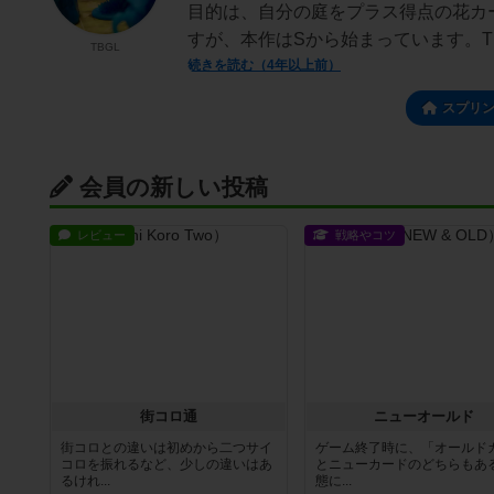
目的は、自分の庭をプラス得点の花カ
すが、本作はSから始まっています。TB
TBGL
続きを読む（4年以上前）
スプリ
会員の新しい投稿
レビュー
戦略やコツ
街コロ通
ニューオールド
街コロとの違いは初めから二つサイ
ゲーム終了時に、「オールド
コロを振れるなど、少しの違いはあ
とニューカードのどちらもある
るけれ...
態に...