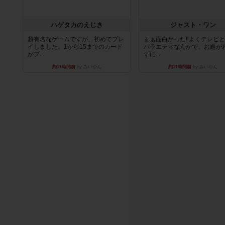
ハゲタカのえじき
ジャスト・ワン
超有名なゲームですが、初めてプレ
まぁ面白かった‼️よくテレビ
イしました。1から15までのカード
バラエティなんかで、お題が
がプ...
ずに...
約11時間前
by みいやん
約11時間前
by みいやん