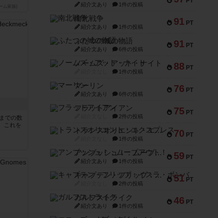
PT
紹介文あり
1件の投稿
ーム家族)
南北戦争
91
PT
紹介文あり
1件の投稿
ふたつの城の物語
91
PT
紹介文あり
6件の投稿
ノームズ・アット・ナイト
88
PT
紹介文なし
1件の投稿
マーリン
76
PT
紹介文あり
6件の投稿
フラットアイアン
75
PT
紹介文なし
2件の投稿
5までの数
。これを
トランスオリエント・エクスプレス
70
PT
紹介文なし
1件の投稿
アンブッシュ！：ムーブアウト！
59
PT
紹介文あり
1件の投稿
キャプテン・フリップ：イスラ・ボンバ
51
PT
紹介文なし
2件の投稿
ガルフストライク
46
PT
紹介文あり
1件の投稿