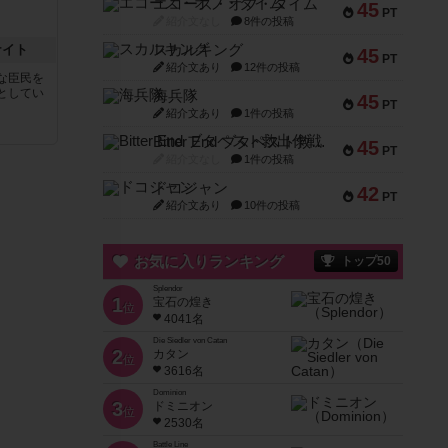
エコーズ・オブ・タイム
45
PT
紹介文なし
8件の投稿
ナイト
スカルキング
45
PT
紹介文あり
12件の投稿
な臣民を
としてい
海兵隊
45
PT
紹介文あり
1件の投稿
Bitter End ブタペスト救出作戦
45
PT
紹介文なし
1件の投稿
ドコジャン
42
PT
紹介文あり
10件の投稿
お気に入りランキング
トップ50
Splendor
1
宝石の煌き
位
4041名
Die Siedler von Catan
2
カタン
位
3616名
Dominion
3
ドミニオン
位
2530名
Battle Line