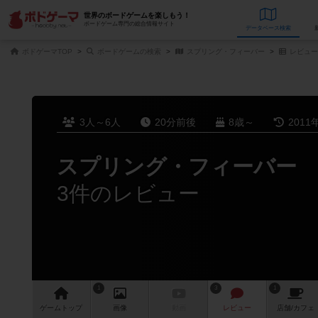
世界のボードゲームを楽しもう！
ボードゲーム専門の総合情報サイト
データベース
検
ボドゲーマTOP
ボードゲームの検索
スプリング・フィーバー
レビュー
3人～6人
20分前後
8歳～
2011
スプリング・フィーバー
3件のレビュー
1
3
1
ゲーム
トップ
画像
動画
レビュー
店舗/
カフェ