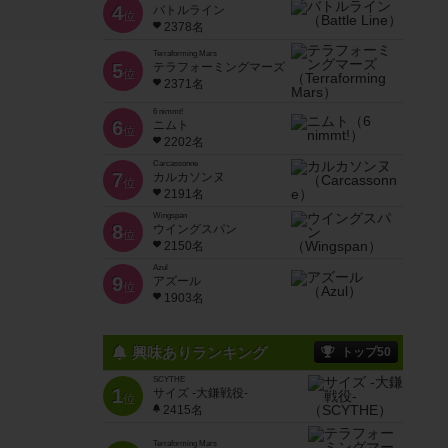
4
バトルライン
位
2378名
Terraforming Mars
5
テラフォーミングマーズ
位
2371名
6 nimmt!
6
ニムト
位
2202名
Carcassonne
7
カルカソンヌ
位
2191名
Wingspan
8
ウイングスパン
位
2150名
Azul
9
アズール
位
1903名
興味ありランキング
トップ50
SCYTHE
1
サイズ -大鎌戦役-
位
2415名
Terraforming Mars