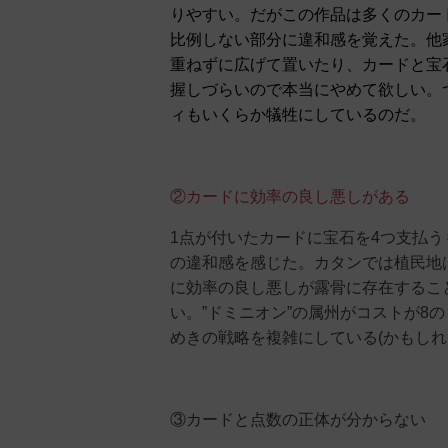
りやすい。だがこの作品は多くのカー
比例しない部分に違和感を覚えた。他
重ねずに広げて置いたり、カードと宝
握しづらいので本当にやめて欲しい。
ィもいくらか犠牲にしているのだ。
②カードに効率の良し悪しがある
1点が付いたカードに宝石を4つ支払
の違和感を感じた。カタンでは植民地は
に効率の良し悪しが露骨に存在するこ
い。”ドミニオン”の属州がコストが8
めきの戦略を複雑にしている(かもしれ
③カードと点数の正体が分からない