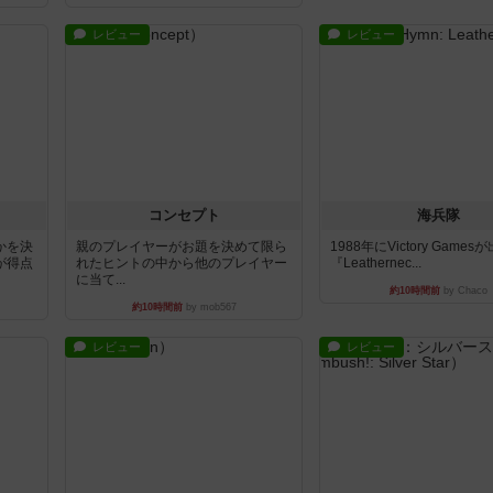
レビュー
レビュー
コンセプト
海兵隊
かを決
親のプレイヤーがお題を決めて限ら
1988年にVictory Game
が得点
れたヒントの中から他のプレイヤー
『Leathernec...
に当て...
約10時間前
by Chaco
約10時間前
by mob567
レビュー
レビュー