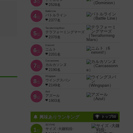
3
位
2528名
Battle Line
4
バトルライン
位
2377名
Terraforming Mars
5
テラフォーミングマーズ
位
2370名
6 nimmt!
6
ニムト
位
2201名
Carcassonne
7
カルカソンヌ
位
2190名
Wingspan
8
ウイングスパン
位
2149名
Azul
9
アズール
位
1903名
興味ありランキング
トップ50
SCYTHE
1
サイズ -大鎌戦役-
位