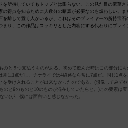
ドを所持していてもトップとは限らない。この見た目の豪華さ
家の得点を知るために人数分の暗算が必要なのも煩わしい。ま
石を離して置く人がいるが、これはそのプレイヤーの所持宝石
つまり、この作品はスッキリとした内容にする代わりにプレイ
うものと５つ支払うものがある。初めて遊んだ時はこの部分にも
常に1点だし、チケライでは4線路なら常に7点だ。同じ1点を
とを受け入れることが出来なかったのである。(想像してみて欲
のものと9のものと10のものが混在していたらと。)この要素は
ない)が、僕には面白いと感じなかった。