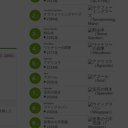
2415名
Terraforming Mars
2
テラフォーミングマーズ
位
2394名
Stone Garden
3
枯山水
位
2281名
Viticulture
4
ワイナリーの四季
位
2272名
Agricola
5
アグリコラ
位
2119名
Azul
6
アズール
位
2035名
Splendor
7
宝石の煌き
位
2028名
Wingspan
8
ウイングスパン
位
sが出版した
2006名
7 Wonders
9
世界の七不思議
位
1919名