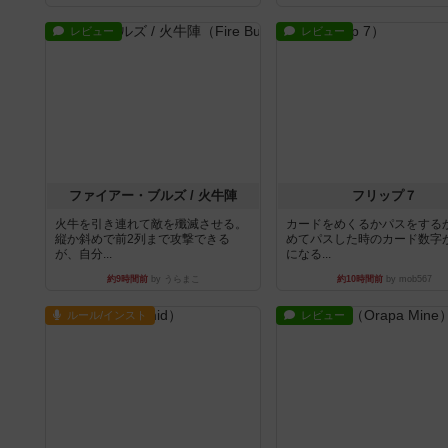
レビュー
レビュー
ファイアー・ブルズ / 火牛陣
フリップ７
火牛を引き連れて敵を殲滅させる。
カードをめくるかパスをする
縦か斜めで前2列まで攻撃できる
めてパスした時のカード数字
が、自分...
になる...
約9時間前
by うらまこ
約10時間前
by mob567
ルール/インスト
レビュー