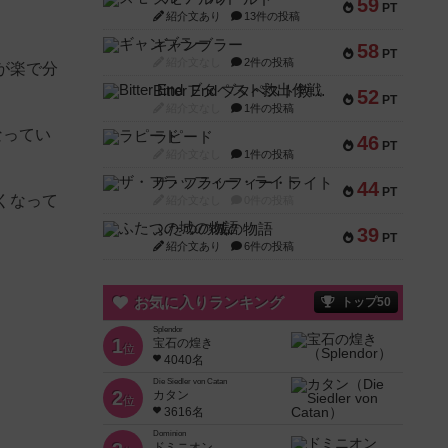
59
PT
紹介文あり
13件の投稿
ギャンブラー
58
PT
紹介文なし
2件の投稿
が楽で分
Bitter End ブタペスト救出作戦
52
PT
紹介文なし
1件の投稿
なってい
ラピード
46
PT
紹介文なし
1件の投稿
ザ・フラッフィー・ライト
44
PT
くなって
紹介文なし
0件の投稿
ふたつの城の物語
39
PT
紹介文あり
6件の投稿
お気に入りランキング
トップ50
Splendor
1
宝石の煌き
位
4040名
Die Siedler von Catan
2
カタン
位
3616名
Dominion
ドミニオン