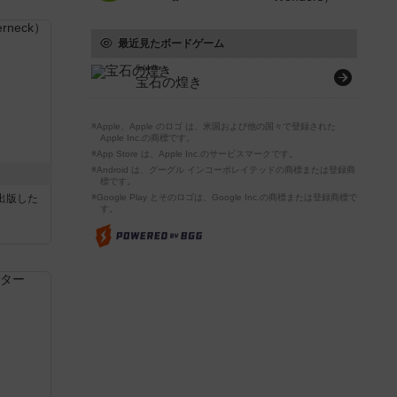
最近見たボードゲーム
Splendor
宝石の煌き
※Apple、Apple のロゴ は、米国および他の国々で登録された
Apple Inc.の商標です。
※App Store は、Apple Inc.のサービスマークです。
※Android は、グーグル インコーポレイテッドの商標または登録商
標です。
sが出版した
※Google Play とそのロゴは、Google Inc.の商標または登録商標で
す。