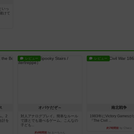
といっ
賭けて
レビュー
レビュー
ス
オバケだぞ～
南北戦争
ム。2
対人アナログプレイ。簡単なルール
1983年にVictory Game
合計を
で誰とでも遊べるゲーム。こんなの
『The Civil ...
子ども...
約7時間前
by Chaco
約4時間前
by おーちゃん