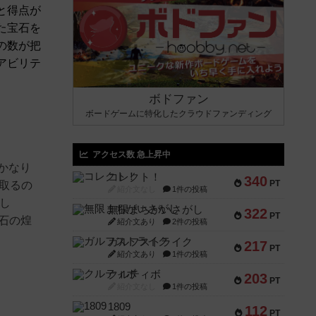
と得点が
た宝石を
の数が把
アビリテ
ボドファン
ボードゲームに特化したクラウドファンディング
アクセス数 急上昇中
かなり
コレクト！
340
PT
取るの
紹介文なし
1件の投稿
し
無限まちがいさがし
322
PT
宝石の煌
紹介文あり
2件の投稿
ガルフストライク
217
PT
紹介文あり
1件の投稿
クルティボ
203
PT
紹介文なし
1件の投稿
1809
112
PT