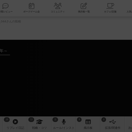
索
新着レビュー
ボードゲーム会
コミュニティ
掲示板一覧
n_044さんの投稿
4年～
19
13
11
9
8
リプレイ
日記
戦略
・コツ
ルール
/インスト
掲示板
拡張/関連
作
次