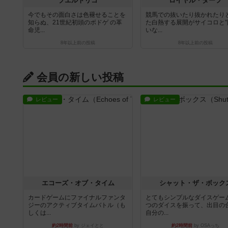
プエルトリコ
ロイヤル・ターフ
今でもその面白さは色褪せることを
競馬での抜いたり抜かれたり
知らぬ、21世紀初頭のボドゲ の革
た白熱する展開がサイコロと”
命児...
いな...
8年以上前
の投稿
8年以上前
の投稿
会員の新しい投稿
レビュー
レビュー
エコーズ・オブ・タイム
シャット・ザ・ボック
カードゲームにファイナルファンタ
とてもシンプルなダイスゲー
ジーのアクティブタイムバトル（も
つのダイスを振って、出目の
しくは...
自分の...
約2時間前
by ジェイとと
約2時間前
by OSAっち