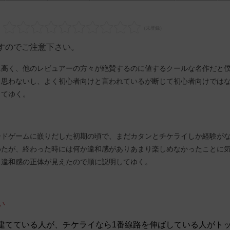
すのでご注意下さい。
に高く、他のレビュアーの方々が絶賛するのに値するクールな名作だと
と思わないし、よく初心者向けと言われているが断じて初心者向けでは
ってゆく。
ードゲームに嵌りだした初期の頃で、まだカタンとチケライしか経験が
めたが、終わった時には何か違和感がありあまり楽しめなかったことに
と違和感の正体が見えたので順に説明してゆく。
い
建てている人が、チケライなら1番線路を伸ばしている人がト