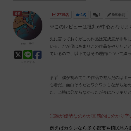
勇者
2719名
4名
1
9年弱前
※このレビューは批判が中心となりま
先に言っておくがこの作品は完成度が非常
syun_044
いる。だが僕はあまりこの作品をやりたい
ているので、以下ではその理由について綴
シェアする
まず、僕が初めてこの作品で遊んだのはボ
心者だ。面白そうだとワクワクしながら始
た。当時は分からなかったが今はハッキリ
①誰が優勢なのかが直感的に分かり辛
例えばカタンなら多く都市や植民地を