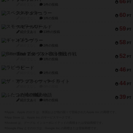
66
PT
紹介文なし
1件の投稿
スペクタキュラー
60
PT
紹介文なし
1件の投稿
スモールワールド
59
PT
紹介文あり
13件の投稿
ギャンブラー
58
PT
紹介文なし
2件の投稿
Bitter End ブタペスト救出作戦
52
PT
紹介文なし
1件の投稿
ラピード
46
PT
紹介文なし
1件の投稿
ザ・フラッフィー・ライト
44
PT
紹介文なし
0件の投稿
ふたつの城の物語
39
PT
紹介文あり
6件の投稿
※Apple、Apple のロゴ は、米国および他の国々で登録されたApple Inc.の商標です。
※App Store は、Apple Inc.のサービスマークです。
※Android は、グーグル インコーポレイテッドの商標または登録商標です。
※Google Play とそのロゴは、Google Inc.の商標または登録商標です。