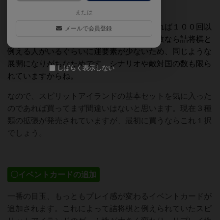
ベントや敵対国の追加もありますし。
または
スピリットアイランド基本セットのみであれば１００回以
メールで会員登録
上も遊ぶよりも先に飽きると思います。何故なら詰将棋と
例える人がいるぐらいに運要素が少ないため、同じような
展開になりがちなためです。シナリオや敵対国の数も限ら
しばらく表示しない
れていますからね。
なので、スピリットアイランドの基本セットを気に入った
のであれば買ってまず間違いはないと思います。現在３種
類の拡張が発売されていますが、最初に買うならこれ１択
でしょう。
〇イベントカードの追加
一番の目玉、もっともプレイ感が変わるイベントカードが
追加されます。これによって詰将棋と例えられていたスピ