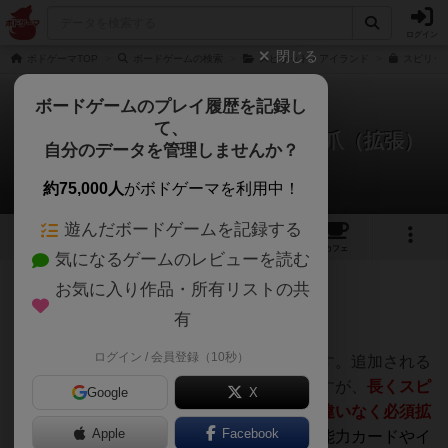
ログイン
閉じる
ボドゲーマTOP
ボードゲームの検索
スピリット・アイランド
スピリット
ボードゲームのプレイ履歴を記録し
て、
スピリット・アイランド：枝と鉤爪（拡張）
自分のデータを管理しませんか？
ぽっぽーくるっぽーさんのレビュー
約75,000人
がボドゲーマを利用中！
遊んだボードゲームを記録する
12
4
14
トップ
画像
動画
レビュー
カフェ
気になるゲームのレビューを読む
お気に入り作品・所有リストの共
366名
3名
0
1年以上前
有
ログイン / 会員登録（10秒）
スピリットアイランドのマストバイ拡張です。追加される
イベントカードが賛否両論だったりはしますが、
長くスピ
Google
X
リットアイランドを遊びたいのであれば間違いなく必須拡
Apple
Facebook
張です。
追加要素以外にも単純に精霊や、能力カードやイ