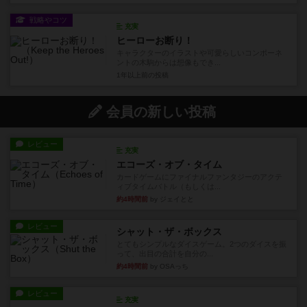
戦略やコツ
充実
ヒーローお断り！
キャラクターのイラストや可愛らしいコンポーネ
ントの木駒からは想像もでき...
1年以上前
の投稿
会員の新しい投稿
レビュー
充実
エコーズ・オブ・タイム
カードゲームにファイナルファンタジーのアクテ
ィブタイムバトル（もしくは...
約4時間前
by ジェイとと
レビュー
シャット・ザ・ボックス
とてもシンプルなダイスゲーム。2つのダイスを振
って、出目の合計を自分の...
約4時間前
by OSAっち
レビュー
充実