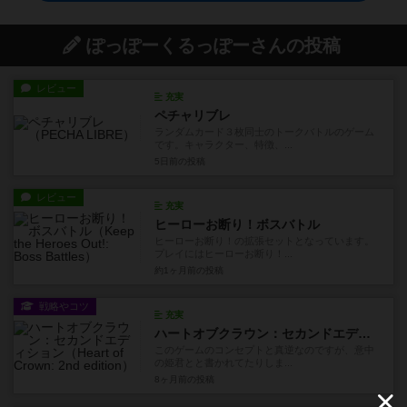
ぽっぽーくるっぽーさんの投稿
レビュー
充実
ペチャリブレ
ランダムカード３枚同士のトークバトルのゲーム
です。キャラクター、特徴、...
5日前
の投稿
レビュー
充実
ヒーローお断り！ボスバトル
ヒーローお断り！の拡張セットとなっています。
プレイにはヒーローお断り！...
約1ヶ月前
の投稿
戦略やコツ
充実
ハートオブクラウン：セカンドエディション
このゲームのコンセプトと真逆なのですが、意中
の姫君とと書かれてたりしま...
8ヶ月前
の投稿