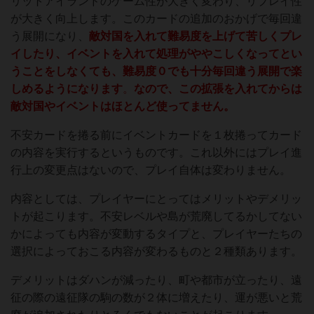
リットアイランドのゲーム性が大きく変わり、リプレイ性
が大きく向上します。このカードの追加のおかげで毎回違
う展開になり、
敵対国を入れて難易度を上げて苦しくプレ
イしたり、イベントを入れて処理がややこしくなってとい
うことをしなくても、難易度０でも十分毎回違う展開で楽
しめるようになります
。
なので、この拡張を入れてからは
敵対国やイベントはほとんど使ってません。
不安カードを捲る前にイベントカードを１枚捲ってカード
の内容を実行するというものです。これ以外にはプレイ進
行上の変更点はないので、プレイ自体は変わりません。
内容としては、プレイヤーにとってはメリットやデメリッ
トが起こります。不安レベルや島が荒廃してるかしてない
かによっても内容が変動するタイプと、プレイヤーたちの
選択によっておこる内容が変わるものと２種類あります。
デメリットはダハンが減ったり、町や都市が立ったり、遠
征の際の遠征隊の駒の数が２体に増えたり、運が悪いと荒