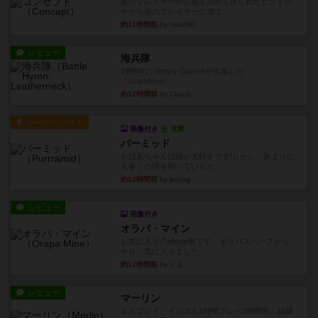
親のプレイヤーがお題を決めて限られたヒントの
中から他のプレイヤーに当て...
約11時間前
by mob567
レビュー
海兵隊
1988年にVictory Gamesが出版した
『Leathernec...
約12時間前
by Chaco
ルール/インスト
画像付き
充実
パーミッド
おばあちゃんは猫が大好きです!しかし、あまりに
も多くの猫を飼っているた...
約12時間前
by jurong
レビュー
画像付き
オラパ・マイン
お気に入りのplayte製です。オラパスペースから
やり、気に入りました...
約12時間前
by くみ
レビュー
マーリン
４人プレイ。インスト1時間プレイ2時間半。結構