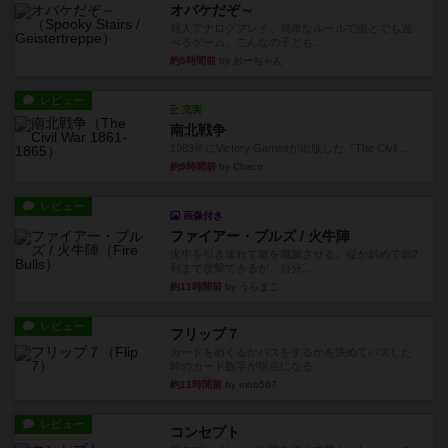
オバケだぞ～
対人アナログプレイ。簡単なルールで誰とでも遊
べるゲーム。こんなの子ども...
約5時間前
by おーちゃん
レビュー
充実
南北戦争
1983年にVictory Gamesが出版した『The Civil ...
約9時間前
by Chaco
レビュー
画像付き
ファイアー・ブルズ / 火牛陣
火牛を引き連れて敵を殲滅させる。縦か斜めで前2
列まで攻撃できるが、自分...
約11時間前
by うらまこ
レビュー
フリップ７
カードをめくるかパスをするかを決めてパスした
時のカード数字が得点になる...
約11時間前
by mob567
レビュー
コンセプト