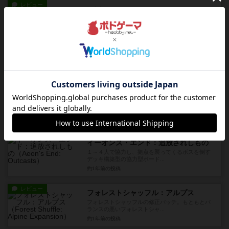
レビュー
充実
コーヒーラッシュ
可愛らしいコンポーネントを使って喫茶店を舞台
にしたゲーム。注文されたレ...
10ヶ月前
の投稿
レビュー
充実
パンデミック：新たなる試練
古くからの定番協力型ボードゲーム。シンプルな
ルールで分かりやすく、マッ...
11ヶ月前
の投稿
レビュー
充実
イーオンズ・エンド：追放されしもの
１～４人で協力し、拠点を襲ってくるボスを倒す
デッキ構築型の協力型ボード...
約1年前
の投稿
レビュー
フォレストシャッフル：アルプス
フォレストシャッフルの修正パッチ。もともとバ
ランスの悪いフォレストシャ...
約1年前
の投稿