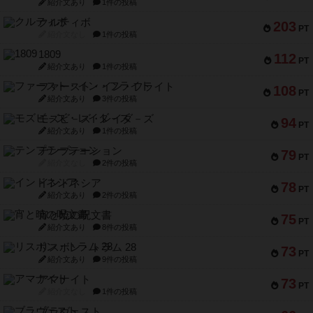
紹介文あり
1件の投稿
クルティボ
203
PT
紹介文なし
1件の投稿
1809
112
PT
紹介文あり
1件の投稿
ファースト・イン・フライト
108
PT
紹介文あり
3件の投稿
モズビ－ズ・レイダ－ズ
94
PT
紹介文あり
1件の投稿
テンプテーション
79
PT
紹介文なし
2件の投稿
インドネシア
78
PT
紹介文あり
2件の投稿
宵と暁の呪文書
75
PT
紹介文あり
8件の投稿
リスボン・トラム 28
73
PT
紹介文あり
9件の投稿
アマナイト
73
PT
紹介文なし
1件の投稿
ブラヴェスト