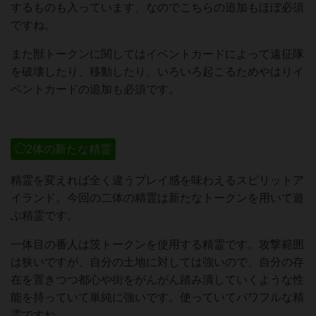
するものも入っています、なのでこちらの追加もほぼ必須
ですね。
また獣トークンに関してはイベントカードによって遠征隊
を破壊したり、移動したり、いろいろ起こるためやはりイ
ベントカードの追加も必須です。
◯2体の新たな精霊
精霊を変えれば全く違うプレイ感を味わえるスピリットア
イランド。今回の二体の精霊は新たなトークンを用いて遊
ぶ精霊です。
一体目の番人は茨トークンを使用する精霊です。攻撃範囲
は狭いですが、自分の土地に対しては強いので、自分の存
在を置きつつ都心や街をがんがん踏み潰していくような性
能を持っていて単純に強いです。使っていてパワフルな精
霊ですね。