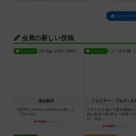
スペースベ
会員の新しい投稿
レビュー
レビュー
南北戦争
ファイアー・ブルズ / 火
1983年にVictory Gamesが出版した
火牛を引き連れて敵を殲滅さ
『The Civil ...
縦か斜めで前2列まで攻撃で
が、自分...
約2時間前
by Chaco
約4時間前
by うらまこ