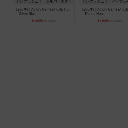
アンブッシュ！：シルバースター
アンブッシュ！：パープル
1987年にVictory Gamesが出版した
1985年にVictory Gamesが
『Silver Sta...
『Purple Hea...
約6時間前
by Chaco
約6時間前
by Chaco