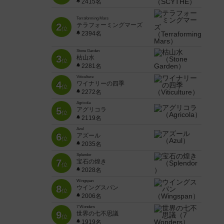
2415名
Terraforming Mars
2
テラフォーミングマーズ
位
2394名
Stone Garden
3
枯山水
位
2281名
Viticulture
4
ワイナリーの四季
位
2272名
Agricola
5
アグリコラ
位
2119名
Azul
6
アズール
位
2035名
Splendor
7
宝石の煌き
位
2028名
Wingspan
8
ウイングスパン
位
2006名
7 Wonders
9
世界の七不思議
位
1919名