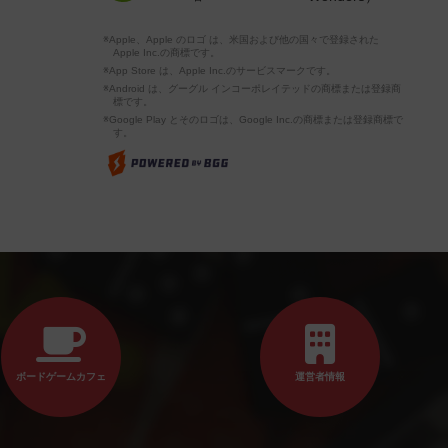
※Apple、Apple のロゴ は、米国および他の国々で登録された
Apple Inc.の商標です。
※App Store は、Apple Inc.のサービスマークです。
※Android は、グーグル インコーポレイテッドの商標または登録商
標です。
※Google Play とそのロゴは、Google Inc.の商標または登録商標で
す。
ボードゲームカフェ
運営者情報