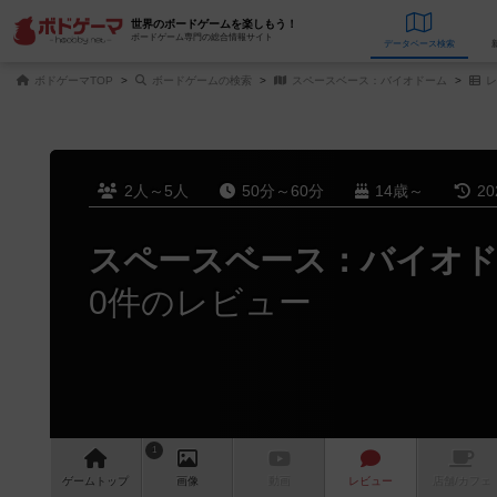
世界のボードゲームを楽しもう！
ボードゲーム専門の総合情報サイト
データベース
検
ボドゲーマTOP
ボードゲームの検索
スペースベース：バイオドーム
レ
2人～5人
50分～60分
14歳～
2
スペースベース：バイオ
0件のレビュー
1
ゲーム
トップ
画像
動画
レビュー
店舗/
カフェ