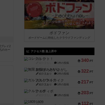
ボドファン
ボードゲームに特化したクラウドファンディング
間プレイ2
札のカー
アクセス数 急上昇中
コレクト！
340
PT
紹介文なし
1件の投稿
無限まちがいさがし
322
PT
紹介文あり
2件の投稿
ガルフストライク
217
PT
紹介文あり
1件の投稿
クルティボ
203
PT
紹介文なし
1件の投稿
1809
112
PT