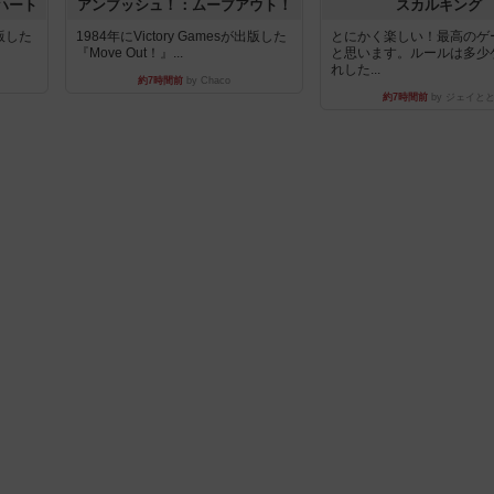
ハート
アンブッシュ！：ムーブアウト！
スカルキング
出版した
1984年にVictory Gamesが出版した
とにかく楽しい！最高のゲ
『Move Out！』...
と思います。ルールは多少
れした...
約7時間前
by Chaco
約7時間前
by ジェイと