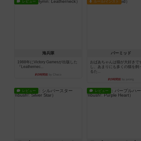
レビュー
ルール/インスト
海兵隊
パーミッド
1988年にVictory Gamesが出版した
おばあちゃんは猫が大好きです
『Leathernec...
し、あまりにも多くの猫を飼
るた...
約5時間前
by Chaco
約5時間前
by jurong
レビュー
レビュー