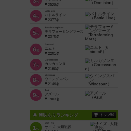
3
位
2528名
Battle Line
4
バトルライン
位
2377名
Terraforming Mars
5
テラフォーミングマーズ
位
2370名
6 nimmt!
6
ニムト
位
2201名
Carcassonne
7
カルカソンヌ
位
2190名
Wingspan
8
ウイングスパン
位
2149名
Azul
9
アズール
位
1903名
興味ありランキング
トップ50
SCYTHE
1
サイズ -大鎌戦役-
位