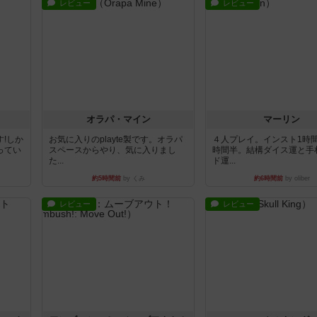
レビュー
レビュー
オラパ・マイン
マーリン
!しか
お気に入りのplayte製です。オラパ
４人プレイ。インスト1時
ってい
スペースからやり、気に入りまし
時間半。結構ダイス運と手
た...
ド運...
約5時間前
by くみ
約6時間前
by oliber
レビュー
レビュー