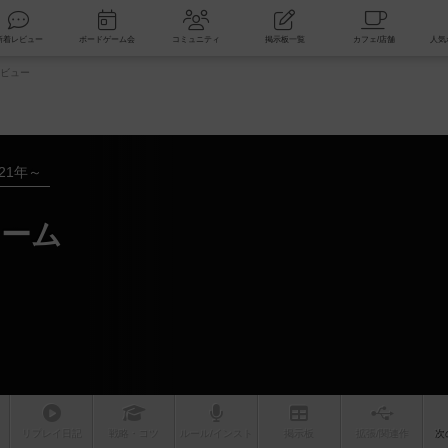
索
新着レビュー
ボードゲーム会
コミュニティ
掲示板一覧
ビュー
021年～
ドーム
リプレイ
日記
戦略
・コツ
ルール
/インスト
掲示板
拡張/関連
作
次