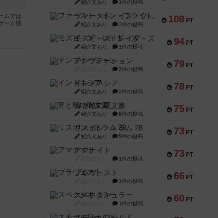
紹介文あり
1件の投稿
ファースト・イン・フライト
ームでは
108
PT
ゲーム慣
紹介文あり
3件の投稿
モズビ－ズ・レイダ－ズ
94
PT
と
紹介文あり
1件の投稿
テンプテーション
79
PT
紹介文なし
2件の投稿
インドネシア
78
PT
紹介文あり
2件の投稿
宵と暁の呪文書
75
PT
紹介文あり
8件の投稿
リスボン・トラム 28
73
PT
紹介文あり
9件の投稿
アマナイト
73
PT
紹介文なし
1件の投稿
ブラヴェスト
66
PT
紹介文なし
1件の投稿
スペクタキュラー
60
PT
紹介文なし
1件の投稿
スモールワールド