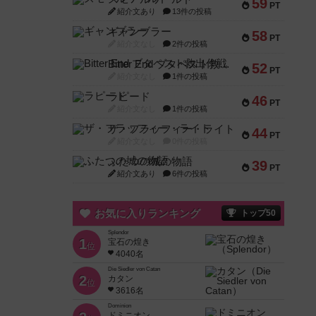
59
PT
紹介文あり
13件の投稿
ギャンブラー
58
PT
紹介文なし
2件の投稿
Bitter End ブタペスト救出作戦
52
PT
紹介文なし
1件の投稿
ラピード
46
PT
紹介文なし
1件の投稿
ザ・フラッフィー・ライト
44
PT
紹介文なし
0件の投稿
ふたつの城の物語
39
PT
紹介文あり
6件の投稿
お気に入りランキング
トップ50
Splendor
1
宝石の煌き
位
4040名
Die Siedler von Catan
2
カタン
位
3616名
Dominion
ドミニオン