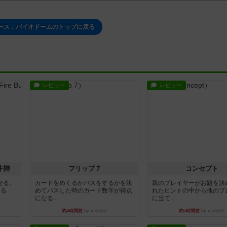
ース：バイオドームのトップに戻る
レビュー
レビュー
牛陣
フリップ７
コンセプト
せる。
カードをめくるかパスをするかを決
親のプレイヤーがお題を決
きる
めてパスした時のカード数字が得点
れたヒントの中から他のプ
になる...
に当て...
約4時間前
by mob567
約5時間前
by mob567