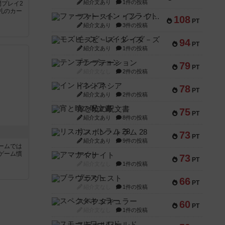
紹介文あり
1件の投稿
間プレイ2
札のカー
ファースト・イン・フライト
108
PT
紹介文あり
3件の投稿
モズビ－ズ・レイダ－ズ
94
PT
紹介文あり
1件の投稿
テンプテーション
79
PT
紹介文なし
2件の投稿
インドネシア
78
PT
紹介文あり
2件の投稿
宵と暁の呪文書
75
PT
紹介文あり
8件の投稿
リスボン・トラム 28
73
PT
紹介文あり
9件の投稿
ームでは
ゲーム慣
アマナイト
73
PT
紹介文なし
1件の投稿
と
ブラヴェスト
66
PT
紹介文なし
1件の投稿
スペクタキュラー
60
PT
紹介文なし
1件の投稿
スモールワールド