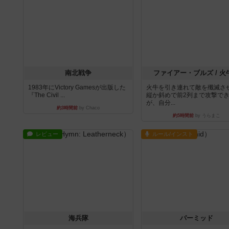
南北戦争
ファイアー・ブルズ / 火
1983年にVictory Gamesが出版した
火牛を引き連れて敵を殲滅さ
『The Civil ...
縦か斜めで前2列まで攻撃で
が、自分...
約3時間前
by Chaco
約5時間前
by うらまこ
レビュー
ルール/インスト
海兵隊
パーミッド