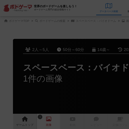
世界のボードゲームを楽しもう！
ボードゲーム専門の総合情報サイト
データベース
検
ボドゲーマTOP
ボードゲームの検索
スペースベース：バイオドーム
画
2人～5人
50分～60分
14歳～
2
スペースベース：バイオ
1件の画像
1
ゲーム
トップ
画像
動画
レビュー
店舗/
カフェ