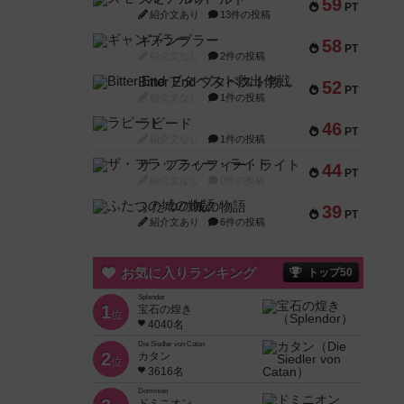
59
PT
紹介文あり
13件の投稿
ギャンブラー
58
PT
紹介文なし
2件の投稿
Bitter End ブタペスト救出作戦
52
PT
紹介文なし
1件の投稿
ラピード
46
PT
紹介文なし
1件の投稿
ザ・フラッフィー・ライト
44
PT
紹介文なし
0件の投稿
ふたつの城の物語
39
PT
紹介文あり
6件の投稿
お気に入りランキング
トップ50
Splendor
1
宝石の煌き
位
4040名
Die Siedler von Catan
2
カタン
位
3616名
Dominion
ドミニオン