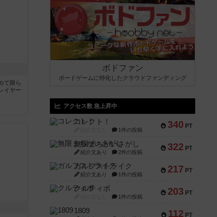
ボドファン
ボードゲームに特化したクラウドファンディング
めて限ら
レイヤー
アクセス数 急上昇中
コレクト！
340
PT
紹介文なし
1件の投稿
無限まちがいさがし
322
PT
紹介文あり
2件の投稿
ガルフストライク
217
PT
紹介文あり
1件の投稿
クルティボ
203
PT
紹介文なし
1件の投稿
1809
112
PT