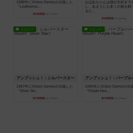
1988年にVictory Gamesが出版した
おばあちゃんは猫が大好きです
『Leathernec...
し、あまりにも多くの猫を飼
るた...
約6時間前
by Chaco
約6時間前
by jurong
レビュー
レビュー
アンブッシュ！：シルバースター
アンブッシュ！：パープル
1987年にVictory Gamesが出版した
1985年にVictory Gamesが
『Silver Sta...
『Purple Hea...
約7時間前
by Chaco
約7時間前
by Chaco