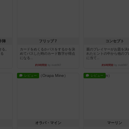
牛陣
フリップ７
コンセプト
せる。
カードをめくるかパスをするかを決
親のプレイヤーがお題を決
きる
めてパスした時のカード数字が得点
れたヒントの中から他のプ
になる...
に当て...
約5時間前
by mob567
約6時間前
by mob567
レビュー
レビュー
オラパ・マイン
マーリン