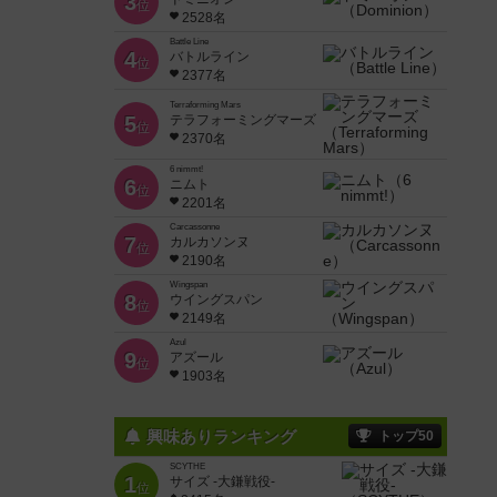
3
位
2528名
Battle Line
4
バトルライン
位
2377名
Terraforming Mars
5
テラフォーミングマーズ
位
2370名
6 nimmt!
6
ニムト
位
2201名
Carcassonne
7
カルカソンヌ
位
2190名
Wingspan
8
ウイングスパン
位
2149名
Azul
9
アズール
位
1903名
興味ありランキング
トップ50
SCYTHE
1
サイズ -大鎌戦役-
位