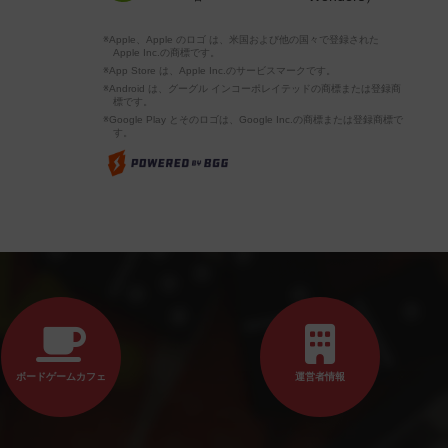
※Apple、Apple のロゴ は、米国および他の国々で登録された
Apple Inc.の商標です。
※App Store は、Apple Inc.のサービスマークです。
※Android は、グーグル インコーポレイテッドの商標または登録商
標です。
※Google Play とそのロゴは、Google Inc.の商標または登録商標で
す。
ボードゲームカフェ
運営者情報