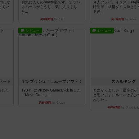
!しか
お気に入りのplayte製です。オラパ
４人プレイ。インスト1時
ってい
スペースからやり、気に入りまし
時間半。結構ダイス運と手
た...
ド運...
約6時間前
by くみ
約7時間前
by oliber
レビュー
レビュー
ハート
アンブッシュ！：ムーブアウト！
スカルキング
出版した
1984年にVictory Gamesが出版した
とにかく楽しい！最高のゲ
『Move Out！』...
と思います。ルールは多少
れした...
約8時間前
by Chaco
約8時間前
by ジェイと