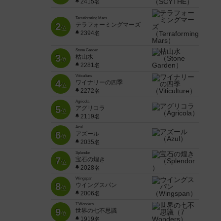
2415名
Terraforming Mars
2
テラフォーミングマーズ
位
2394名
Stone Garden
3
枯山水
位
2281名
Viticulture
4
ワイナリーの四季
位
2272名
Agricola
5
アグリコラ
位
2119名
Azul
6
アズール
位
2035名
Splendor
7
宝石の煌き
位
2028名
Wingspan
8
ウイングスパン
位
2006名
7 Wonders
9
世界の七不思議
位
1919名