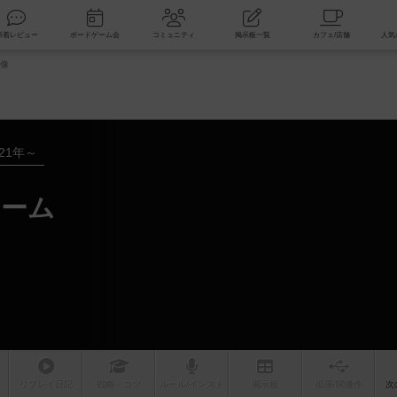
索
新着レビュー
ボードゲーム会
コミュニティ
掲示板一覧
像
021年～
ドーム
リプレイ
日記
戦略
・コツ
ルール
/インスト
掲示板
拡張/関連
作
次