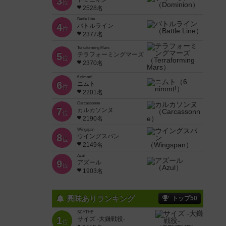
3
位
2528名
Battle Line
4
バトルライン
位
2377名
Terraforming Mars
5
テラフォーミングマーズ
位
2370名
6 nimmt!
6
ニムト
位
2201名
Carcassonne
7
カルカソンヌ
位
2190名
Wingspan
8
ウイングスパン
位
2149名
Azul
9
アズール
位
1903名
興味ありランキング
トップ50
SCYTHE
1
サイズ -大鎌戦役-
位