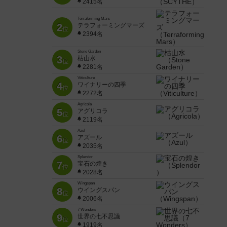
2415名
Terraforming Mars
2
テラフォーミングマーズ
位
2394名
Stone Garden
3
枯山水
位
2281名
Viticulture
4
ワイナリーの四季
位
2272名
Agricola
5
アグリコラ
位
2119名
Azul
6
アズール
位
2035名
Splendor
7
宝石の煌き
位
2028名
Wingspan
8
ウイングスパン
位
2006名
7 Wonders
9
世界の七不思議
位
1919名