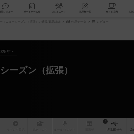
索
新着レビュー
ボードゲーム会
コミュニティ
掲示板一覧
ー：ニューシーズン（拡張）の通販/商品詳細
作品データ
レビュー
025年～
シーズン（拡張）
2
リプレイ
日記
戦略
・コツ
ルール
/インスト
掲示板
拡張/関連
作
次