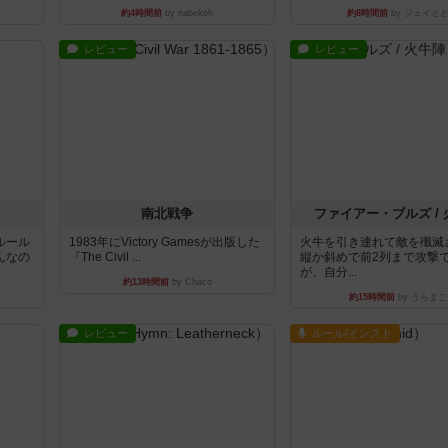
約4時間前
by nabekoh
約8時間前
by ジェイと
レビュー
レビュー
南北戦争
ファイアー・ブルズ /
ルール
1983年にVictory Gamesが出版した
火牛を引き連れて敵を殲滅
んなの
『The Civil ...
縦か斜めで前2列まで攻撃
が、自分...
約13時間前
by Chaco
約15時間前
by うらまこ
レビュー
ルール/インスト