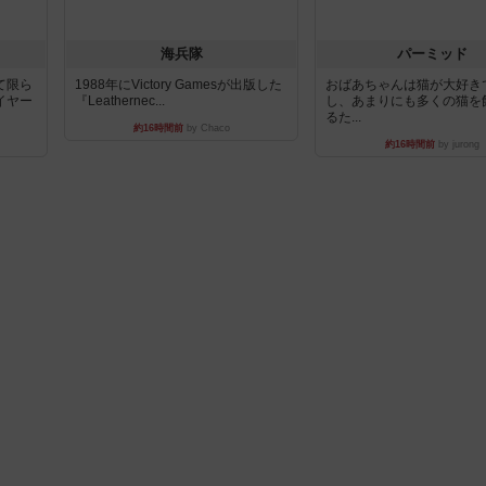
海兵隊
パーミッド
て限ら
1988年にVictory Gamesが出版した
おばあちゃんは猫が大好き
イヤー
『Leathernec...
し、あまりにも多くの猫を
るた...
約16時間前
by Chaco
約16時間前
by jurong