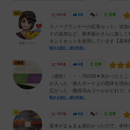
仙人
647名
8名
0
充実
スノープランナーの拡張セット。追加
ドの追加など、基本版がさらに楽しく
ネントセットを使用しています【基本版レビュー
勇者アッキー
続きを読む（約1年前）
大賢者
368名
6名
充実
（感想）・・・78/100▼良かった
が入った・個人ボード上の窓枠を埋め
広がった・獲得済みゴールがどれで、何
り
続きを読む（約1年前）
神
707名
8名
0
充実
基本がまぁまぁ面白かったので、本作