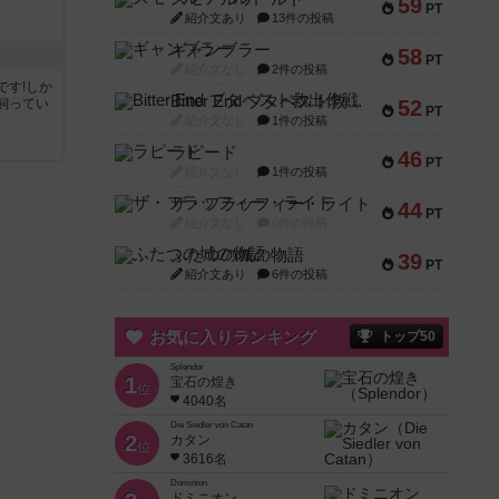
59
PT
紹介文あり
13件の投稿
ギャンブラー
58
PT
紹介文なし
2件の投稿
です!しか
Bitter End ブタペスト救出作戦
飼ってい
52
PT
紹介文なし
1件の投稿
ラピード
46
PT
紹介文なし
1件の投稿
ザ・フラッフィー・ライト
44
PT
紹介文なし
0件の投稿
ふたつの城の物語
39
PT
紹介文あり
6件の投稿
お気に入りランキング
トップ50
Splendor
1
宝石の煌き
位
4040名
Die Siedler von Catan
2
カタン
位
3616名
Dominion
ドミニオン