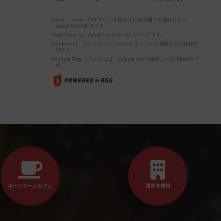
※Apple、Apple のロゴ は、米国および他の国々で登録された
Apple Inc.の商標です。
※App Store は、Apple Inc.のサービスマークです。
※Android は、グーグル インコーポレイテッドの商標または登録商
標です。
※Google Play とそのロゴは、Google Inc.の商標または登録商標で
す。
ボードゲームカフェ
運営者情報