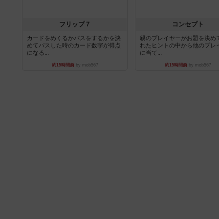
フリップ７
コンセプト
カードをめくるかパスをするかを決
親のプレイヤーがお題を決め
めてパスした時のカード数字が得点
れたヒントの中から他のプレ
になる...
に当て...
約15時間前
by mob567
約15時間前
by mob567