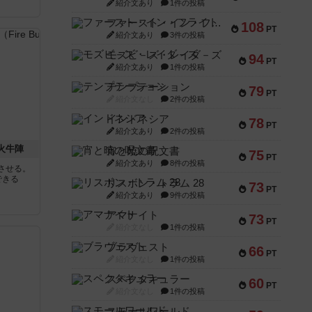
紹介文あり
1件の投稿
と
ファースト・イン・フライト
108
PT
紹介文あり
3件の投稿
モズビ－ズ・レイダ－ズ
94
PT
紹介文あり
1件の投稿
テンプテーション
79
PT
紹介文なし
2件の投稿
インドネシア
78
PT
紹介文あり
2件の投稿
 火牛陣
宵と暁の呪文書
75
PT
紹介文あり
8件の投稿
させる。
できる
リスボン・トラム 28
73
PT
紹介文あり
9件の投稿
アマナイト
73
PT
紹介文なし
1件の投稿
ブラヴェスト
66
PT
紹介文なし
1件の投稿
スペクタキュラー
60
PT
紹介文なし
1件の投稿
スモールワールド