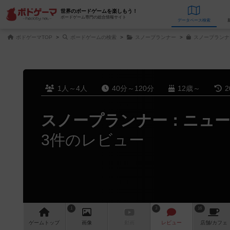
世界のボードゲームを楽しもう！
ボードゲーム専門の総合情報サイト
データベース
検
ボドゲーマTOP
ボードゲームの検索
スノープランナー
スノープランナ
1人～4人
40分～120分
12歳～
2
スノープランナー：ニュー
3件のレビュー
1
3
16
ゲーム
トップ
画像
動画
レビュー
店舗/
カフェ