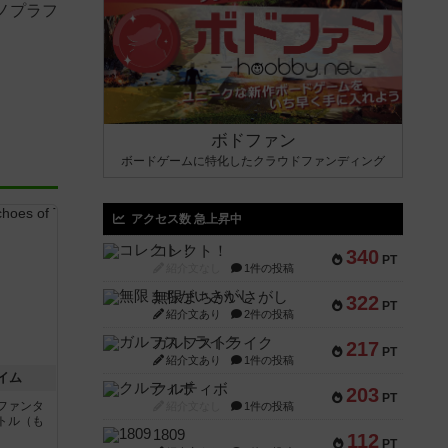
ノプラフ
ボドファン
ボードゲームに特化したクラウドファンディング
アクセス数 急上昇中
コレクト！
340
PT
紹介文なし
1件の投稿
無限まちがいさがし
322
PT
紹介文あり
2件の投稿
ガルフストライク
217
PT
紹介文あり
1件の投稿
イム
クルティボ
203
PT
ファンタ
紹介文なし
1件の投稿
トル（も
1809
112
PT