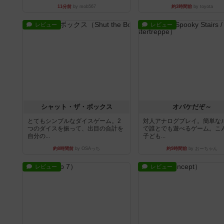
11分前
by mob567
約3時間前
by toyota
レビュー
レビュー
シャット・ザ・ボックス
オバケだぞ～
とてもシンプルなダイスゲーム。2
対人アナログプレイ。簡単な
つのダイスを振って、出目の合計を
で誰とでも遊べるゲーム。こ
自分の...
子ども...
約8時間前
by OSAっち
約9時間前
by おーちゃん
レビュー
レビュー