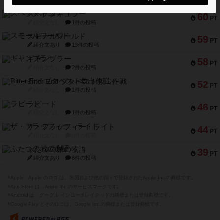
スペクタキュラー
60
PT
紹介文なし
1件の投稿
スモールワールド
59
PT
紹介文あり
13件の投稿
ギャンブラー
58
PT
紹介文なし
2件の投稿
Bitter End ブタペスト救出作戦
52
PT
紹介文なし
1件の投稿
ラピード
46
PT
紹介文なし
1件の投稿
ザ・フラッフィー・ライト
44
PT
紹介文なし
0件の投稿
ふたつの城の物語
39
PT
紹介文あり
6件の投稿
※Apple、Apple のロゴ は、米国および他の国々で登録されたApple Inc.の商標です。
※App Store は、Apple Inc.のサービスマークです。
※Android は、グーグル インコーポレイテッドの商標または登録商標です。
※Google Play とそのロゴは、Google Inc.の商標または登録商標です。