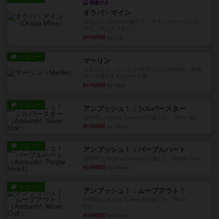
画像付き
オラパ・マイン
お気に入りのplayte製です。オラパスペースから
やり、気に入りました...
約7時間前
by くみ
レビュー
マーリン
４人プレイ。インスト1時間プレイ2時間半。結構
ダイス運と手札のカード運...
約7時間前
by oliber
レビュー
アンブッシュ！：シルバースター
1987年にVictory Gamesが出版した『Silver Sta...
約7時間前
by Chaco
レビュー
アンブッシュ！：パープルハート
1985年にVictory Gamesが出版した『Purple Hea...
約7時間前
by Chaco
レビュー
アンブッシュ！：ムーブアウト！
1984年にVictory Gamesが出版した『Move
Out！』...
約8時間前
by Chaco