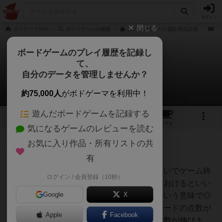
ログイン
閉じる
ボドゲーマTOP
ボードゲームの検索
スノーコロニーの通販/商品詳細
作
ボードゲームのプレイ履歴を記録し
て、
スノーコロニー
自分のデータを管理しませんか？
1件の戦略やコツ
約75,000人
がボドゲーマを利用中！
遊んだボードゲームを記録する
3
6
50
トップ
画像
動画
レビュー
カフェ
気になるゲームのレビューを読む
お気に入り作品・所有リストの共
たまご
218名
0名
有
想定しているよりも発展しきらないでゲーム終
ログイン / 会員登録（10秒）
オグランド
了を迎えるので、そこは意識しておけるといい
（Oguland）
Google
X
かと思います（さくっと遊べるという意味で◎
です！）。建物カードは、氷像カードの点数が
Apple
Facebook
高いので積極的に狙っていくと点数が伸びま