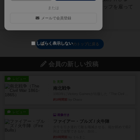
す。早めに周回するのと魚でスタッフを雇って
または
ペンギンを５羽にすること...
メールで会員登録
続きを読む（9ヶ月前）
しばらく表示しない
スノーコロニーのトップに戻る
会員の新しい投稿
レビュー
充実
南北戦争
1983年にVictory Gamesが出版した『The Civil ...
約3時間前
by Chaco
レビュー
画像付き
ファイアー・ブルズ / 火牛陣
火牛を引き連れて敵を殲滅させる。縦か斜めで前2
列まで攻撃できるが、自分...
約5時間前
by うらまこ