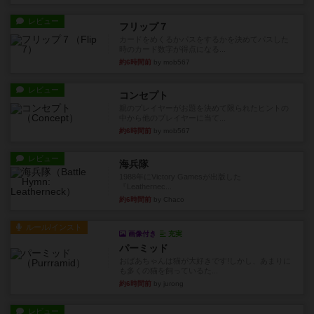
レビュー
フリップ７
カードをめくるかパスをするかを決めてパスした
時のカード数字が得点になる...
約6時間前
by mob567
レビュー
コンセプト
親のプレイヤーがお題を決めて限られたヒントの
中から他のプレイヤーに当て...
約6時間前
by mob567
レビュー
海兵隊
1988年にVictory Gamesが出版した
『Leathernec...
約6時間前
by Chaco
ルール/インスト
画像付き
充実
パーミッド
おばあちゃんは猫が大好きです!しかし、あまりに
も多くの猫を飼っているた...
約6時間前
by jurong
レビュー