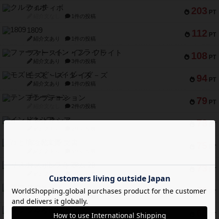
クルティボ
203
PT
紹介文なし
1件の投稿
1809
112
PT
紹介文あり
1件の投稿
ファースト・イン・フライト
108
PT
紹介文あり
3件の投稿
モズビ－ズ・レイダ－ズ
94
PT
紹介文あり
1件の投稿
テンプテーション
79
PT
紹介文なし
2件の投稿
インドネシア
78
PT
紹介文あり
2件の投稿
宵と暁の呪文書
75
PT
紹介文あり
8件の投稿
リスボン・トラム 28
73
PT
紹介文あり
9件の投稿
アマナイト
73
PT
紹介文なし
1件の投稿
ブラヴェスト
66
PT
紹介文なし
1件の投稿