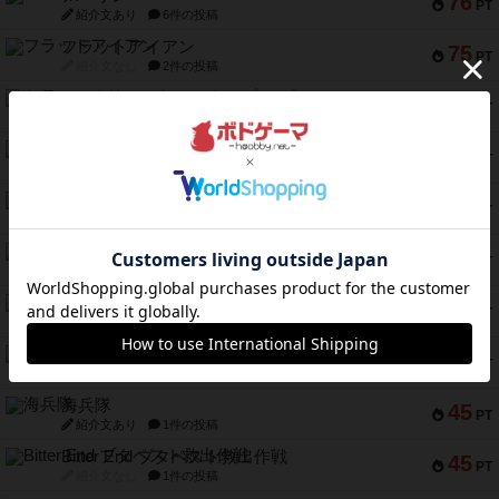
76
PT
紹介文あり
6件の投稿
フラットアイアン
75
PT
紹介文なし
2件の投稿
トランスオリエント・エクスプレス
70
PT
紹介文なし
1件の投稿
アンブッシュ！：ムーブアウト！
59
PT
紹介文あり
1件の投稿
キャプテン・フリップ：イスラ・ボンバ
51
PT
紹介文なし
2件の投稿
ガルフストライク
46
PT
紹介文あり
1件の投稿
エコーズ・オブ・タイム
45
PT
紹介文なし
8件の投稿
スカルキング
45
PT
紹介文あり
12件の投稿
海兵隊
45
PT
紹介文あり
1件の投稿
Bitter End ブタペスト救出作戦
45
PT
紹介文なし
1件の投稿