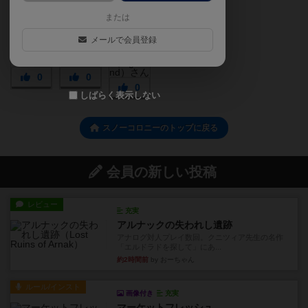
または
メールで会員登録
0
0
0
しばらく表示しない
スノーコロニーのトップに戻る
会員の新しい投稿
レビュー
充実
アルナックの失われし遺跡
アナログ対人プレイ数回。クニツィア先生の名作
「エルドラドを探して」にあ...
約2時間前
by おーちゃん
ルール/インスト
画像付き
充実
マーケットフレッシュ