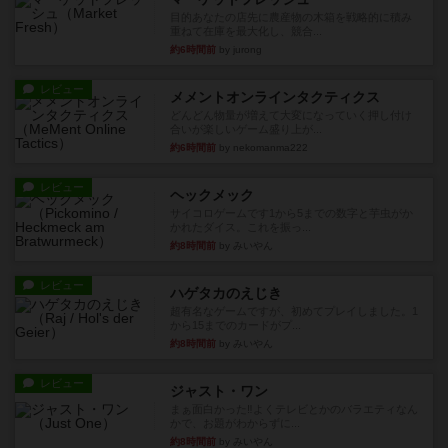
目的あなたの店先に農産物の木箱を戦略的に積み
重ねて在庫を最大化し、競合...
約6時間前
by jurong
レビュー
メメントオンラインタクティクス
どんどん物量が増えて大変になっていく押し付け
合いが楽しいゲーム盛り上が...
約6時間前
by nekomanma222
レビュー
ヘックメック
サイコロゲームです1から5までの数字と芋虫がか
かれたダイス。これを振っ...
約8時間前
by みいやん
レビュー
ハゲタカのえじき
超有名なゲームですが、初めてプレイしました。1
から15までのカードがプ...
約8時間前
by みいやん
レビュー
ジャスト・ワン
まぁ面白かった‼️よくテレビとかのバラエティなん
かで、お題がわからずに...
約8時間前
by みいやん