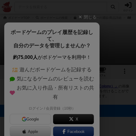
ログイン
閉じる
ボドゲーマTOP
ボードゲームの検索
スノーコロニーの通販/商品詳細
作
ボードゲームのプレイ履歴を記録し
て、
スノーコロニー
自分のデータを管理しませんか？
3件の画像
約75,000人
がボドゲーマを利用中！
遊んだボードゲームを記録する
3
6
50
トップ
画像
動画
レビュー
カフェ
気になるゲームのレビューを読む
ボドゲーマにログインすると、
「スノーコロニー（Snow Colony）」
の画像
お気に入り作品・所有リストの共
をアップロード出来たり、他のユーザーの投稿画像に評価を付けることがで
きます。また、トップ6の画像は様々なページで表示されます。
有
ログイン / 会員登録（10秒）
トップに表示される画像
Google
オグランド
X
（Oguland）
まつなが
まつなが
Apple
Facebook