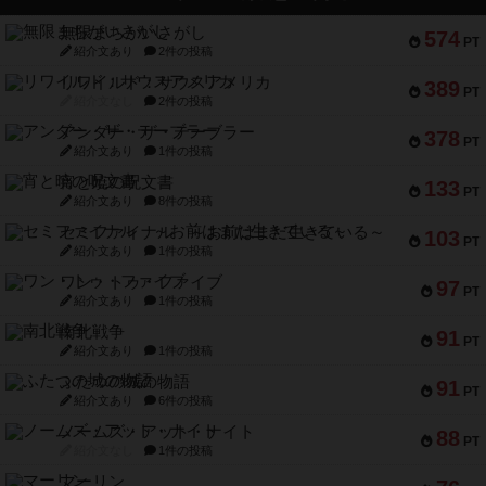
無限まちがいさがし
574
PT
紹介文あり
2件の投稿
リワイルド：サウスアメリカ
389
PT
紹介文なし
2件の投稿
アンダー・ザ・テーブラー
378
PT
紹介文あり
1件の投稿
宵と暁の呪文書
133
PT
紹介文あり
8件の投稿
セミファイナル ～お前はまだ生きている～
103
PT
紹介文あり
1件の投稿
ワン・トゥ・ファイブ
97
PT
紹介文あり
1件の投稿
南北戦争
91
PT
紹介文あり
1件の投稿
ふたつの城の物語
91
PT
紹介文あり
6件の投稿
ノームズ・アット・ナイト
88
PT
紹介文なし
1件の投稿
マーリン