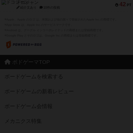
ドコジャン
42
PT
紹介文あり
10件の投稿
※Apple、Apple のロゴ は、米国および他の国々で登録されたApple Inc.の商標です。
※App Store は、Apple Inc.のサービスマークです。
※Android は、グーグル インコーポレイテッドの商標または登録商標です。
※Google Play とそのロゴは、Google Inc.の商標または登録商標です。
ボドゲーマTOP
ボードゲームを検索する
ボードゲームの新着レビュー
ボードゲーム会情報
メカニクス特集