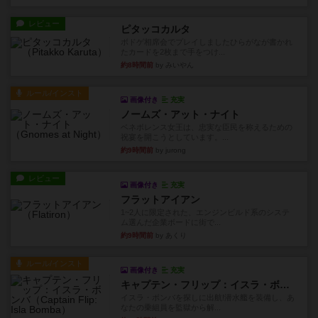
レビュー
ピタッコカルタ
ボドゲ相席会でプレイしましたひらがなが書かれ
たカードを2枚まで手をつけ...
約8時間前
by みいやん
ルール/インスト
画像付き
充実
ノームズ・アット・ナイト
ベネボレンス女王は、忠実な臣民を称えるための
祝宴を開こうとしています。...
約9時間前
by jurong
レビュー
画像付き
充実
フラットアイアン
1~2人に限定された、エンジンビルド系のシステ
ム選んだ企業ボードに街で...
約9時間前
by あくり
ルール/インスト
画像付き
充実
キャプテン・フリップ：イスラ・ボンバ
イスラ・ボンバを探しに出航!潜水艦を装備し、あ
なたの乗組員を監獄から解...