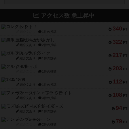
アクセス数 急上昇中
コレクト！
340
PT
紹介文なし
1件の投稿
無限まちがいさがし
322
PT
紹介文あり
2件の投稿
ガルフストライク
217
PT
紹介文あり
1件の投稿
クルティボ
203
PT
紹介文なし
1件の投稿
1809
112
PT
紹介文あり
1件の投稿
ファースト・イン・フライト
108
PT
紹介文あり
3件の投稿
モズビ－ズ・レイダ－ズ
94
PT
紹介文あり
1件の投稿
テンプテーション
79
PT
紹介文なし
2件の投稿