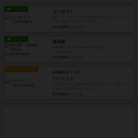
レビュー
コンセプト
親のプレイヤーがお題を決めて限られたヒントの
中から他のプレイヤーに当て...
約16時間前
by mob567
レビュー
海兵隊
1988年にVictory Gamesが出版した
『Leathernec...
約16時間前
by Chaco
ルール/インスト
画像付き
充実
パーミッド
おばあちゃんは猫が大好きです!しかし、あまりに
も多くの猫を飼っているた...
約16時間前
by jurong