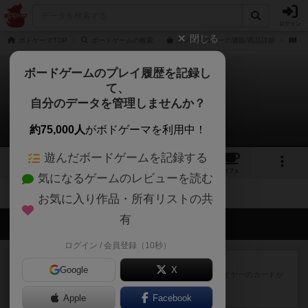
ログイン
閉じる
ボドゲーマTOP
ボードゲームの検索
スノーコロニーの通販/商品詳細
作
ボードゲームのプレイ履歴を記録し
て、
スノーコロニー
自分のデータを管理しませんか？
拡張/関連作品 0件
約75,000人
がボドゲーマを利用中！
遊んだボードゲームを記録する
3
6
50
トップ
画像
動画
レビュー
カフェ
気になるゲームのレビューを読む
お気に入り作品・所有リストの共
有
会員の新しい投稿
ログイン / 会員登録（10秒）
レビュー
花火：スターマイン
Google
X
自分のカードは見えず他のプレイヤーのカードが
見える状態でカードを教えた...
Apple
29分前
by mob567
Facebook