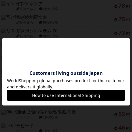
インドネシア
78
PT
紹介文あり
2件の投稿
宵と暁の呪文書
75
PT
紹介文あり
8件の投稿
リスボン・トラム 28
73
PT
紹介文あり
9件の投稿
アマナイト
73
PT
紹介文なし
1件の投稿
ブラヴェスト
66
PT
紹介文なし
1件の投稿
スペクタキュラー
60
PT
紹介文なし
1件の投稿
スモールワールド
59
PT
紹介文あり
13件の投稿
ギャンブラー
58
PT
紹介文なし
2件の投稿
Bitter End ブタペスト救出作戦
52
PT
紹介文なし
1件の投稿
ラピード
46
PT
紹介文なし
1件の投稿