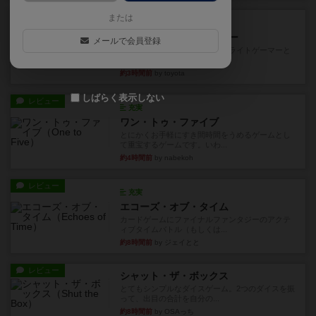
レビュー
または
充実
アンダー・ザ・テーブラー
メールで会員登録
笑えるバカゲームを集めているライトゲーマーと
してのレビューです。正体隠...
約3時間前
by toyota
しばらく表示しない
レビュー
充実
ワン・トゥ・ファイブ
とにかくお手軽にすき間時間をうめるゲームとし
て重宝するゲームです。いわ...
約4時間前
by nabekoh
レビュー
充実
エコーズ・オブ・タイム
カードゲームにファイナルファンタジーのアクテ
ィブタイムバトル（もしくは...
約8時間前
by ジェイとと
レビュー
シャット・ザ・ボックス
とてもシンプルなダイスゲーム。2つのダイスを振
って、出目の合計を自分の...
約8時間前
by OSAっち