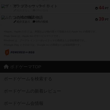
ザ・フラッフィー・ライト
44
PT
紹介文なし
0件の投稿
ふたつの城の物語
39
PT
紹介文あり
6件の投稿
※Apple、Apple のロゴ は、米国および他の国々で登録されたApple Inc.の商標です。
※App Store は、Apple Inc.のサービスマークです。
※Android は、グーグル インコーポレイテッドの商標または登録商標です。
※Google Play とそのロゴは、Google Inc.の商標または登録商標です。
ボドゲーマTOP
ボードゲームを検索する
ボードゲームの新着レビュー
ボードゲーム会情報