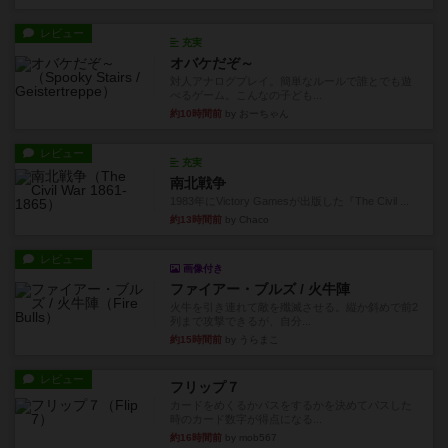
レビュー
充実
オバケだぞ～
対人アナログプレイ。簡単なルールで誰とでも遊
べるゲーム。こんなの子ども...
約10時間前
by おーちゃん
レビュー
充実
南北戦争
1983年にVictory Gamesが出版した『The Civil ...
約13時間前
by Chaco
レビュー
画像付き
ファイアー・ブルズ / 火牛陣
火牛を引き連れて敵を殲滅させる。縦か斜めで前2
列まで攻撃できるが、自分...
約15時間前
by うらまこ
レビュー
フリップ７
カードをめくるかパスをするかを決めてパスした
時のカード数字が得点になる...
約16時間前
by mob567