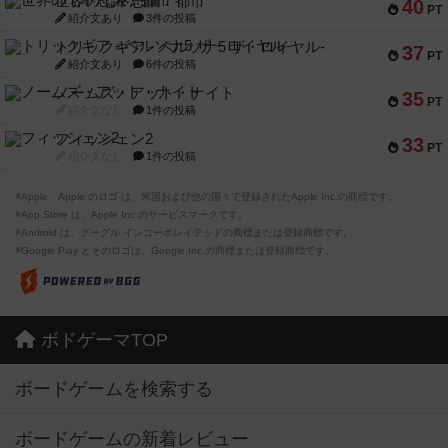
世界の七不思議：都市
40
PT
紹介文あり
3件の投稿
トリックギア - ペルソナ5 ザ・ロイヤル-
37
PT
紹介文あり
6件の投稿
ノームズ・アット・ナイト
35
PT
紹介文なし
1件の投稿
フィッシェン2
33
PT
紹介文なし
1件の投稿
※Apple、Apple のロゴ は、米国および他の国々で登録されたApple Inc.の商標です。
※App Store は、Apple Inc.のサービスマークです。
※Android は、グーグル インコーポレイテッドの商標または登録商標です。
※Google Play とそのロゴは、Google Inc.の商標または登録商標です。
ボドゲーマTOP
ボードゲームを検索する
ボードゲームの新着レビュー