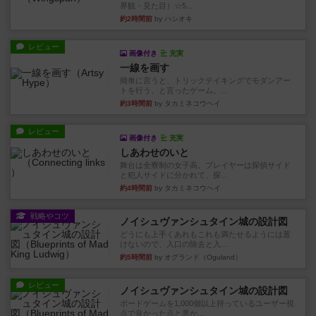
界観・見た目）☆5...
約2時間前
by ハシオキ
レビュー
画像付き
充実
一線を画す
簡単に言うと、トリックテイキングでモダンアー
トを行う、と言ったゲーム。...
約3時間前
by タカミネコウヘイ
レビュー
画像付き
充実
しあわせのいと
舞台は全寮制の女子高。プレイヤーは探偵サイド
と犯人サイドに分かれて、探...
約4時間前
by タカミネコウヘイ
戦略やコツ
ノイシュヴァンシュタイン城の設計図
どうにも上手くあれもこれも満たせるようには置
けないので、入口の除去と入...
約5時間前
by オグランド（Oguland）
レビュー
ノイシュヴァンシュタイン城の設計図
ボードゲームを1,000個以上持っているユーザー視
点で良かった点と悪か...