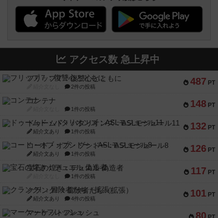
アクセス数 急上昇中
フリップ７：復讐心とともに
487
PT
紹介文なし
2件の投稿
コンテナ
148
PT
紹介文なし
1件の投稿
ドゥームド・バタリオンズ：ASLモジュール11
132
PT
紹介文あり
1件の投稿
コード・オブ・ブシドー：ASLモジュール8
126
PT
紹介文あり
1件の投稿
宝石の煌き：デュエル 偽造者
117
PT
紹介文なし
1件の投稿
クランク! ：冒険者たち（拡張）
101
PT
紹介文あり
4件の投稿
マーケットフレッシュ
80
PT