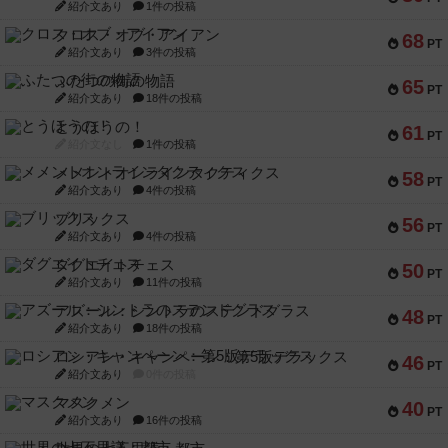
紹介文あり
1件の投稿
クロス・オブ・アイアン
68
PT
紹介文あり
3件の投稿
ふたつの街の物語
65
PT
紹介文あり
18件の投稿
とうほうの！
61
PT
紹介文なし
1件の投稿
メメントオンラインタクティクス
58
PT
紹介文あり
4件の投稿
ブリックス
56
PT
紹介文あり
4件の投稿
ダグエイトチェス
50
PT
紹介文あり
11件の投稿
アズール：シントラのステンドグラス
48
PT
紹介文あり
18件の投稿
ロシアン・キャンペーン：第5版デラックス
46
PT
紹介文あり
0件の投稿
マスクメン
40
PT
紹介文あり
16件の投稿