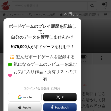
ログイン
閉じる
ボドゲーマTOP
ボードゲームの検索
スノーコロニーの通販/商品詳細
作
ボードゲームのプレイ履歴を記録し
て、
スノーコロニー
自分のデータを管理しませんか？
6件のレビュー
約75,000人
がボドゲーマを利用中！
遊んだボードゲームを記録する
3
6
50
トップ
画像
動画
レビュー
カフェ
気になるゲームのレビューを読む
お気に入り作品・所有リストの共
勇者
348名
1名
0
画像
有
ログイン / 会員登録（10秒）
切り餅
ペンギン町長が村の発展に奮闘する周回すごろ
Google
X
くゲーム。建物の増築かスタッフを増やして発
展ポイントを増やします。魚で観光客を呼び込
Apple
Facebook