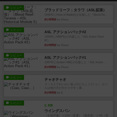
レビュー
ブラッドリーフ：タラワ（ASL拡張）
1996年にHeat of Battle社が出版した『Blood Re...
約1時間前
by Chaco
レビュー
ASL アクションパック#2
1999年にMMP社が出版した『ASL Action Pack
#2』...
約2時間前
by Chaco
レビュー
ASL アクションパック#1
1997年にAvalon Hill社が出版した『ASL Action ...
約2時間前
by Chaco
レビュー
チャオチャオ
３～４人でわいわい遊ぶのにちょうどいい。ルー
ルは他の方が分かりやすく書...
約2時間前
by S
レビュー
充実
ウイングスパン
（全体評価）☆10/6（普通）（難易度）☆4/5（世