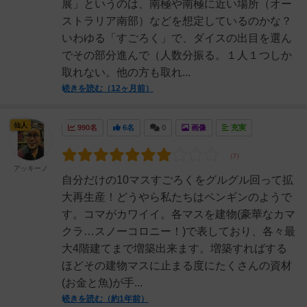
展」というのは、南極や南極に近い場所（オー
ストラリア南部）などを想定しているのかな？
いわゆる「すごろく」で、ダイスの出目を選ん
でその部分進んで（人数分振る。１人１つしか
取れない。他の方も取れ...
続きを読む（12ヶ月前）
仙人
990名
6名
0
画像
充実
アッキーノ
自分だけの10マスすごろくをグルグル回って拡
大再生産！どうやら私たちはペンギンのようで
す。コマがカワイイ。各マスを建物(豪華なカマ
クラ…スノーコロニー！)で表しており、各々最
大4階建てまで増築出来ます。増築すればする
ほどその建物マスに止まる度にたくさんの資材
(お金と魚)が手...
続きを読む（約1年前）