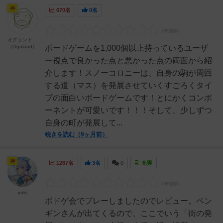
神
670名
0名
オグランド
（Oguland）
ボードゲームを1,000個以上持っているユーザ
ー視点で良かった点と悪かった点の両面から紹
介します！スノーコロニーは、自身の駒が周回
する道（マス）を発展させていくすごろくタイ
プの面白いボードゲームです！とにかくコンポ
ーネントが可愛いです！！！そして、少しずつ
自身の町が発展して...
続きを読む（9ヶ月前）
神
1267名
3名
0
充実
yuki
ボドゲ会でプレーしましたのでレビュー。ペン
ギンさんが出てくるので、ここでいう「街の発