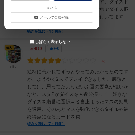
んだり販売して収益を得たりします。ダイスド
または
ラフトもあるので運が絡みますが魚でダイス振
り直し出来ます。ダイストレイも付いてます。
メールで会員登録
トークンも可愛らしいで...
続きを読む（4ヶ月前）
しばらく表示しない
仙人
436名
0名
oliber
絵柄に惹かれてずっとやってみたかったのです
が、ようやく2人でプレイできました。感想と
しては、思ってたよりだいぶ運の要素が強いか
なと。スタPがダイスを人数分振って、好きな
ダイスを順番に選択→各自止まったマスの効果
を適用。そのあとマスを強化できるタイルや最
終得点になるカードを買...
続きを読む（7ヶ月前）