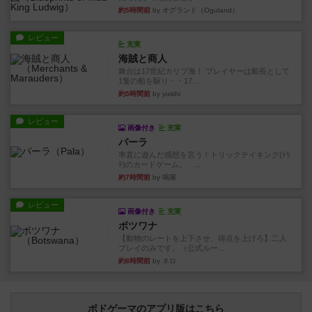
約5時間前
by オグランド（Oguland）
レビュー
充実
海賊と商人
舞台は17世紀カリブ海！ プレイヤーは船長として
1隻の船を駆り・・17...
約5時間前
by yuishi
レビュー
画像付き
充実
パーラ
率直に遊んだ感想を言う！トリックテイキング(ﾄﾘ
ﾃ)のカードゲーム。 ...
約7時間前
by 鳴屋
レビュー
画像付き
充実
ボツワナ
【動物のレートを上下させ、得点を上げろ】二人
プレイのみです。（公式ルー...
約8時間前
by ネロ
ボドゲーマのアプリ版はこちら