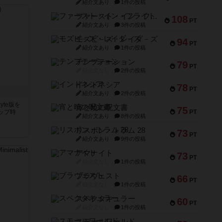
紹介文あり
1件の投稿
ファースト・イン・フライト
108
PT
紹介文あり
3件の投稿
モズビ－ズ・レイダ－ズ
94
PT
紹介文あり
1件の投稿
テンプテーション
79
PT
紹介文なし
2件の投稿
インドネシア
78
PT
ト
紹介文あり
2件の投稿
yte版を
宵と暁の呪文書
75
ップ時
PT
紹介文あり
8件の投稿
リスボン・トラム 28
73
PT
紹介文あり
9件の投稿
アマナイト
73
PT
紹介文なし
1件の投稿
ブラヴェスト
66
PT
紹介文なし
1件の投稿
スペクタキュラー
60
PT
紹介文なし
1件の投稿
スモールワールド