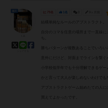
国王
79名
1名
0
9ヶ月前
結構単純なルールのアブストラクト。
自分のコマを任意の場所まで一直線に
くみ
ち。
勝ちパターンが複数あることでいろい
シェアする
意外にだけど、対面までラインを繋ぐ
小学校低学年でも十分理解できるゲー
かと言って大人が楽しめないわけでも
アブストラクトゲーム始めたての人に
買えてよかったです。