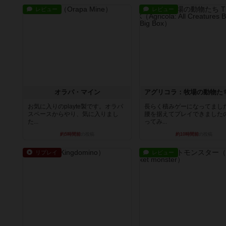
レビュー
レビュー
オラパ・マイン
お気に入りのplayte製です。オラパ
長らく積みゲーになってまし
スペースからやり、気に入りまし
腰を据えてプレイできました
た...
ってみ...
約5時間前
の投稿
約10時間前
の投稿
リプレイ
レビュー