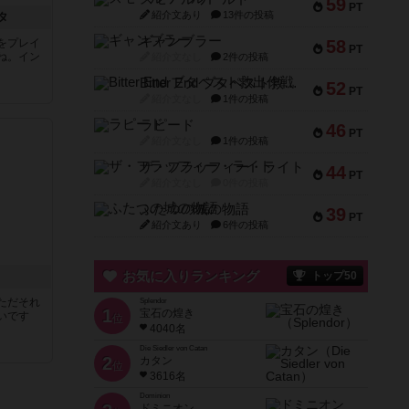
59
PT
紹介文あり
13件の投稿
タ
ギャンブラー
をプレイ
58
PT
ね。イン
紹介文なし
2件の投稿
Bitter End ブタペスト救出作戦
52
PT
紹介文なし
1件の投稿
ラピード
46
PT
紹介文なし
1件の投稿
ザ・フラッフィー・ライト
44
PT
紹介文なし
0件の投稿
ふたつの城の物語
39
PT
紹介文あり
6件の投稿
お気に入りランキング
トップ50
ただそれ
Splendor
1
宝石の煌き
いです
位
4040名
Die Siedler von Catan
2
カタン
位
3616名
Dominion
ドミニオン