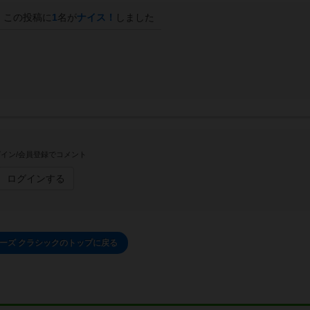
この投稿に
1
名が
ナイス！
しました
イン/会員登録でコメント
ログインする
ーズ クラシックのトップに戻る