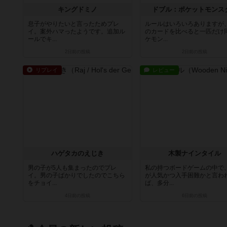
キングドミノ
ドブル：ポケットモンス
息子がやりたいと言ったためプレ
ルールはいろいろありますが
イ。案外ハマったようです。追加ル
のカードを比べると一匹だけ
ールでキ...
ケモン...
2日前
の投稿
2日前
の投稿
リプレイ
レビュー
ハゲタカのえじき
木製ナインタイル
男の子が5人も集まったのでプレ
私の持つボードゲームの中で
イ。男の子ばかりでしたのでこちら
が人気かつ入手困難かと言わ
をチョイ...
ば、多分...
4日前
の投稿
6日前
の投稿