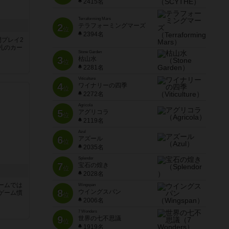
2415名
Terraforming Mars
2
テラフォーミングマーズ
位
2394名
間プレイ2
札のカー
Stone Garden
3
枯山水
位
2281名
Viticulture
4
ワイナリーの四季
位
2272名
Agricola
5
アグリコラ
位
2119名
Azul
6
アズール
位
2035名
Splendor
7
宝石の煌き
位
2028名
ームでは
Wingspan
8
ウイングスパン
ゲーム慣
位
2006名
7 Wonders
と
9
世界の七不思議
位
1919名