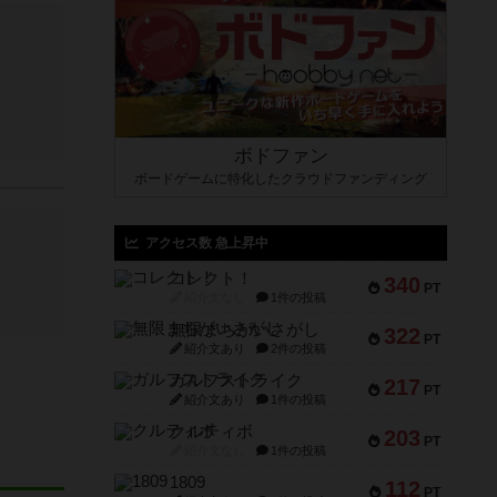
ボドファン
ボードゲームに特化したクラウドファンディング
アクセス数 急上昇中
コレクト！
340
PT
紹介文なし
1件の投稿
無限まちがいさがし
322
PT
紹介文あり
2件の投稿
ガルフストライク
217
PT
紹介文あり
1件の投稿
クルティボ
203
PT
紹介文なし
1件の投稿
1809
112
PT