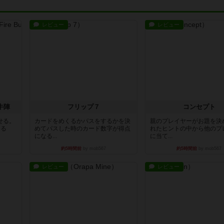
レビュー
レビュー
牛陣
フリップ７
コンセプト
せる。
カードをめくるかパスをするかを決
親のプレイヤーがお題を決
きる
めてパスした時のカード数字が得点
れたヒントの中から他のプ
になる...
に当て...
約5時間前
by mob567
約5時間前
by mob567
レビュー
レビュー