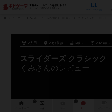
世界のボードゲームを楽しもう！
ボードゲーム専門の総合情報サイト
データベース
検
ボドゲーマTOP
ボードゲームの検索
スライダーズ クラシック
レビュ
2人用
20分前後
6歳～
2023年～
スライダーズ クラシック
くみさんのレビュー
1
1
ゲーム
トップ
画像
動画
レビュー
店舗/
カフェ