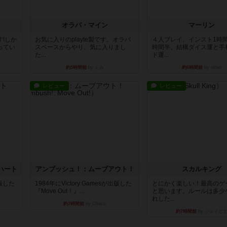
オラパ・マイン
マーリン
!しか
お気に入りのplayte製です。オラパ
４人プレイ。インスト1時
ってい
スペースからやり、気に入りまし
時間半。結構ダイス運と手
た...
ド運...
約5時間前
by くみ
約6時間前
by oliber
レビュー
レビュー
ハート
アンブッシュ！：ムーブアウト！
スカルキング
出版した
1984年にVictory Gamesが出版した
とにかく楽しい！最高のゲ
『Move Out！』...
と思います。ルールは多少
れした...
約7時間前
by Chaco
約7時間前
by ジェイと