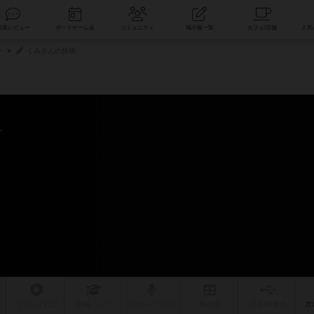
索
新着レビュー
ボードゲーム会
コミュニティ
掲示板一覧
ー
くみさんの投稿
リプレイ
日記
戦略
・コツ
ルール
/インスト
掲示板
拡張/関連
作
次