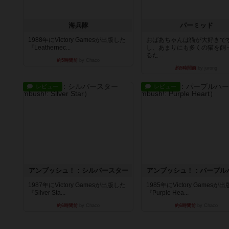
海兵隊
パーミッド
1988年にVictory Gamesが出版した
おばあちゃんは猫が大好きです
『Leathernec...
し、あまりにも多くの猫を飼
るた...
約5時間前
by Chaco
約5時間前
by jurong
レビュー
レビュー
アンブッシュ！：シルバースター
アンブッシュ！：パープル
1987年にVictory Gamesが出版した
1985年にVictory Gamesが
『Silver Sta...
『Purple Hea...
約6時間前
by Chaco
約6時間前
by Chaco