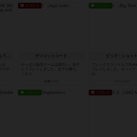
リプレイ
レビュー
アグリコラ：牧場の動物たち THE BIG BOX
ディジットコード
ビッグ・ショッ
たが、
やっぱり論理ゲームは面白い。息子
アレックスランドルフ作pla
のでや
とリプレイしました。息子の勝ち。
プレイしました。セットア
これリ...
は...
1日前
の投稿
2日前
の投稿
レビュー
リプレイ