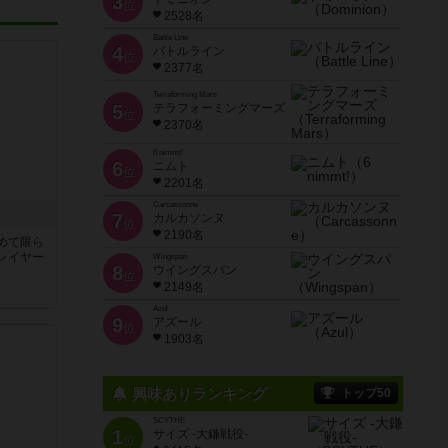
3
位
2528名
Battle Line
4
バトルライン
位
2377名
Terraforming Mars
5
テラフォーミングマーズ
位
2370名
6 nimmt!
6
ニムト
位
2201名
Carcassonne
7
カルカソンヌ
位
2190名
めて限ら
レイヤー
Wingspan
8
ウイングスパン
位
2149名
Azul
9
アズール
位
1903名
興味ありランキング
トップ50
SCYTHE
1
サイズ -大鎌戦役-
位