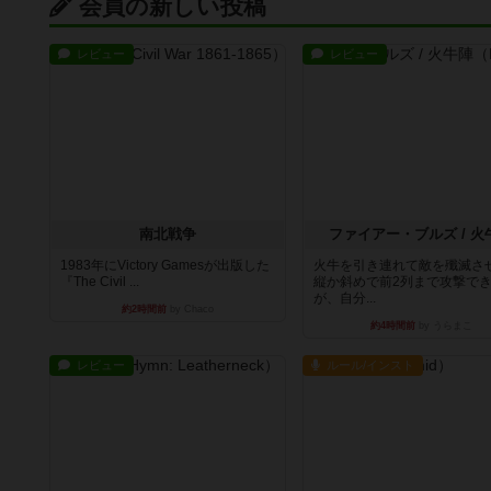
会員の新しい投稿
レビュー
レビュー
南北戦争
ファイアー・ブルズ / 火
1983年にVictory Gamesが出版した
火牛を引き連れて敵を殲滅さ
『The Civil ...
縦か斜めで前2列まで攻撃で
が、自分...
約2時間前
by Chaco
約4時間前
by うらまこ
レビュー
ルール/インスト