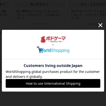
ター
キングドミノ
ウノ：ミニマリス
、2枚
長い間積みゲーになってましたが、
女の子のメンバーでこちら
同じポ
プレイしてみました。ちなみに2人
しました。さすがウノです
プレイ...
スト不...
3日前
の投稿
4日前
の投稿
レビュー
レビュー
ナインタイル ポケモンドコダ！
ナインタイル
、どれ
ナインタイルの記号がポケモンにな
お題通りに並べたら勝ち！
れれ
ってます。それだけで子供の食いつ
だけですが、なかなか難し
きが違...
ね。でも...
7日前
の投稿
7日前
の投稿