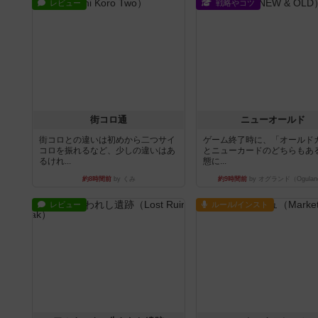
レビュー
戦略やコツ
街コロ通
ニューオールド
街コロとの違いは初めから二つサイ
ゲーム終了時に、「オールド
コロを振れるなど、少しの違いはあ
とニューカードのどちらもある
るけれ...
態に...
約8時間前
by くみ
約9時間前
by オグランド（Ogulan
レビュー
ルール/インスト