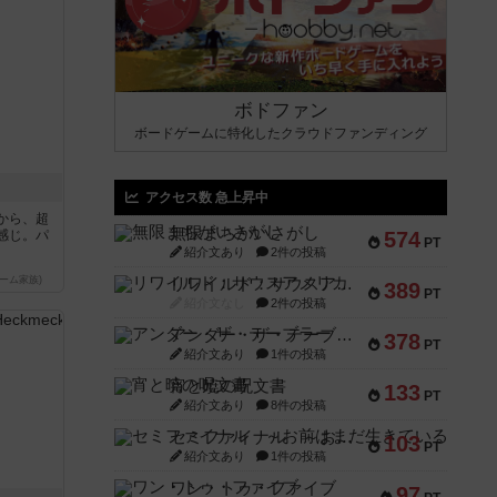
ボドファン
ボードゲームに特化したクラウドファンディング
アクセス数 急上昇中
から、超
無限まちがいさがし
感じ。パ
574
PT
紹介文あり
2件の投稿
ーム家族)
リワイルド：サウスアメリカ
389
PT
紹介文なし
2件の投稿
アンダー・ザ・テーブラー
378
PT
紹介文あり
1件の投稿
宵と暁の呪文書
133
PT
紹介文あり
8件の投稿
セミファイナル ～お前はまだ生きている～
103
PT
紹介文あり
1件の投稿
ワン・トゥ・ファイブ
97