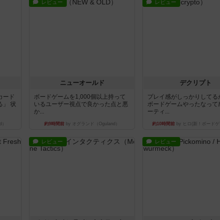
レビュー
レビュー
ニューオールド
デクリプト
カード
ボードゲームを1,000個以上持って
プレイ感がしっかりしてる
」 状
いるユーザー視点で良かった点と悪
ボードゲームやったなって
か...
ーティ...
d）
約9時間前
by オグランド（Oguland）
約10時間前
by ヒロ(新！ボードゲ
レビュー
レビュー