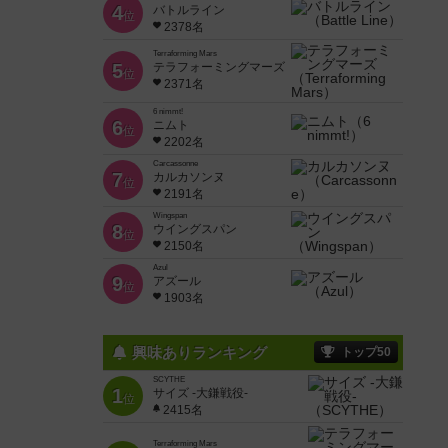
4
バトルライン
位
2378名
Terraforming Mars
5
テラフォーミングマーズ
位
2371名
6 nimmt!
6
ニムト
位
2202名
Carcassonne
7
カルカソンヌ
位
2191名
Wingspan
8
ウイングスパン
位
2150名
Azul
9
アズール
位
1903名
興味ありランキング
トップ50
SCYTHE
1
サイズ -大鎌戦役-
位
2415名
Terraforming Mars