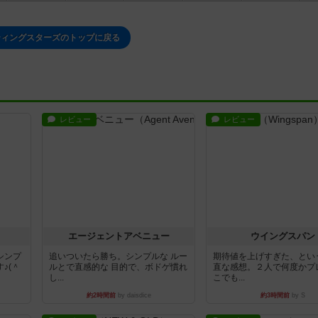
ティングスターズのトップに戻る
レビュー
レビュー
エージェントアベニュー
ウイングスパン
シンプ
追いついたら勝ち。シンプルな ルー
期待値を上げすぎた、とい
♪(＾
ルとで直感的な 目的で、ボドゲ慣れ
直な感想。２人で何度かプ
し...
こでも...
約2時間前
by daisdice
約3時間前
by S