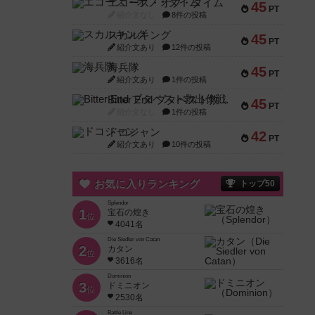
エコーズ・オブ・タイム
45
PT
紹介文なし
8件の投稿
スカルキング
45
PT
紹介文あり
12件の投稿
海兵隊
45
PT
紹介文あり
1件の投稿
Bitter End ブタペスト救出作戦
45
PT
紹介文なし
1件の投稿
ドコジャン
42
PT
紹介文あり
10件の投稿
お気に入りランキング
トップ50
Splendor
1
宝石の煌き
位
4041名
Die Siedler von Catan
2
カタン
位
3616名
Dominion
3
ドミニオン
位
2530名
Battle Line