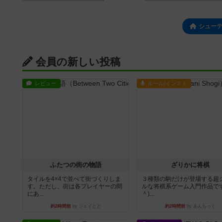
シュー
会員の新しい投稿
レビュー
ルール/インスト
ふたつの街の物語
ざりかに将棋
タイルを4×4で並べて街づくりしま
３種類の駒だけが登場する超
す。ただし、街は各プレイヤーの間
ルな将棋系ゲーム入門作品です
にあ...
＾)...
約2時間前
by ジェイとと
約2時間前
by あんちっく