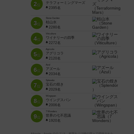
2
テラフォーミングマーズ
位
2395名
Stone Garden
3
枯山水
位
2280名
Viticulture
4
ワイナリーの四季
位
2272名
Agricola
5
アグリコラ
位
2120名
Azul
6
アズール
位
2034名
Splendor
7
宝石の煌き
位
2029名
Wingspan
8
ウイングスパン
位
2006名
7 Wonders
9
世界の七不思議
位
1920名
※Apple、Apple のロゴ は、米国および他の国々で登録された