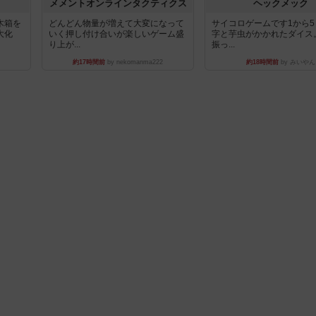
ュ
メメントオンラインタクティクス
ヘックメック
木箱を
どんどん物量が増えて大変になって
サイコロゲームです1から
大化
いく押し付け合いが楽しいゲーム盛
字と芋虫がかかれたダイス
り上が...
振っ...
約17時間前
by nekomanma222
約18時間前
by みいやん