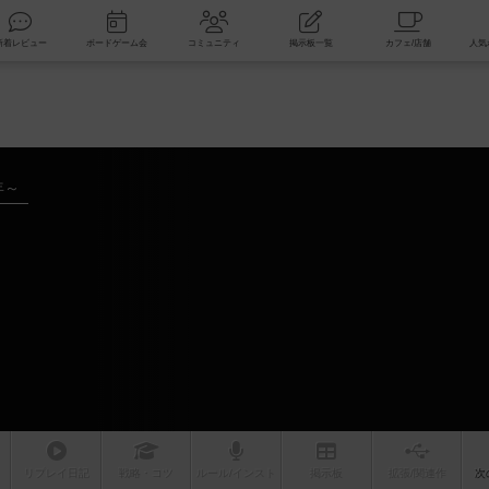
索
新着レビュー
ボードゲーム会
コミュニティ
掲示板一覧
年～
リプレイ
日記
戦略
・コツ
ルール
/インスト
掲示板
拡張/関連
作
次