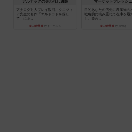
アルナックの失われし遺跡
マーケットフレッシ
アナログ対人プレイ数回。クニツィ
目的あなたの店先に農産物の
ア先生の名作「エルドラドを探し
戦略的に積み重ねて在庫を最
て」にあ...
し、競合...
約12時間前
by おーちゃん
約17時間前
by jurong