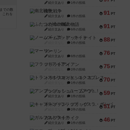
PT
紹介文あり
1件の投稿
5までの数
南北戦争
91
PT
。これを
紹介文あり
1件の投稿
ふたつの城の物語
91
PT
紹介文あり
6件の投稿
ノームズ・アット・ナイト
88
PT
紹介文なし
1件の投稿
マーリン
76
PT
紹介文あり
6件の投稿
フラットアイアン
75
PT
紹介文なし
2件の投稿
トランスオリエント・エクスプレス
70
PT
紹介文なし
1件の投稿
アンブッシュ！：ムーブアウト！
59
PT
紹介文あり
1件の投稿
キャプテン・フリップ：イスラ・ボンバ
51
PT
紹介文なし
2件の投稿
ガルフストライク
46
PT
紹介文あり
1件の投稿