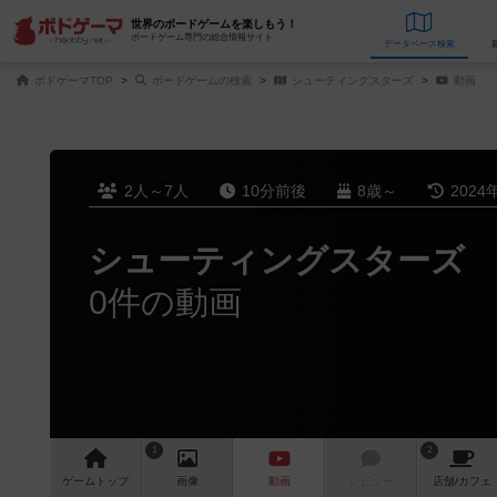
世界のボードゲームを楽しもう！
ボードゲーム専門の総合情報サイト
データベース
検
ボドゲーマTOP
ボードゲームの検索
シューティングスターズ
動画
2人～7人
10分前後
8歳～
2024
シューティングスターズ
0件の動画
1
2
ゲーム
トップ
画像
動画
レビュー
店舗/
カフェ