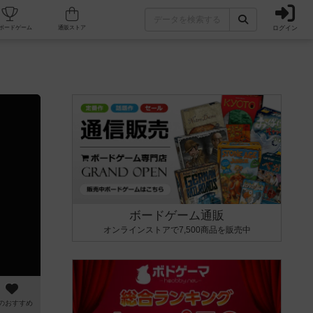
ログイン
カフェ/店舗
人気ボードゲーム
通販ストア
ボードゲーム通販
オンラインストアで7,500商品を販売中
のおすすめ