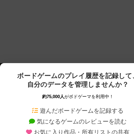
ボードゲームのプレイ履歴を記録して
自分のデータを管理しませんか？
約75,000人
がボドゲーマを利用中！
ボドゲーマTOP
ボードゲーム通販
遊んだボードゲームを記録する
気になるゲームのレビューを読む
ボードゲームを検索する
新作・再入荷情報
お気に入り作品・所有リストの共有
ボードゲームの新着レビュー
定番ボードゲームの通販