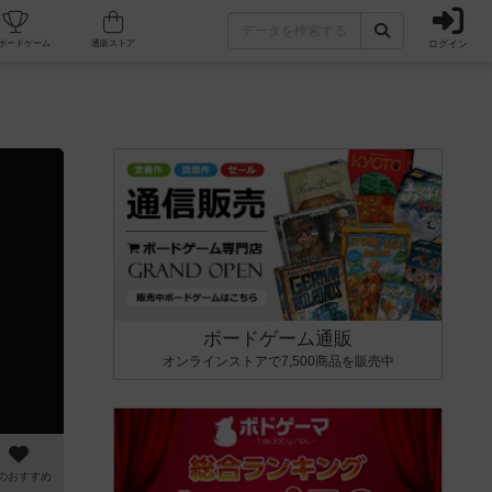
ログイン
カフェ/店舗
人気ボードゲーム
通販ストア
ボードゲーム通販
オンラインストアで7,500商品を販売中
のおすすめ