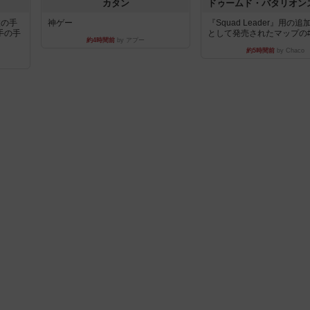
カタン
枚の手
神ゲー
『Squad Leader』用の
手の手
として発売されたマップの#9.
約4時間前
by アプー
約5時間前
by Chaco