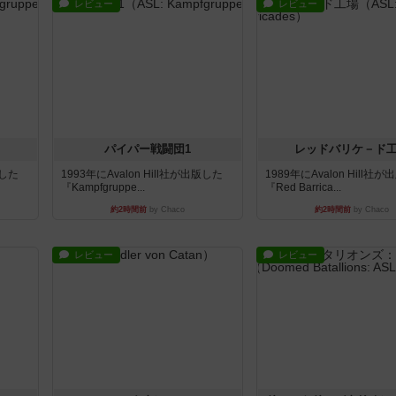
レビュー
レビュー
パイパー戦闘団1
レッドバリケ－ド
版した
1993年にAvalon Hill社が出版した
1989年にAvalon Hill社
『Kampfgruppe...
『Red Barrica...
約2時間前
by Chaco
約2時間前
by Chaco
レビュー
レビュー