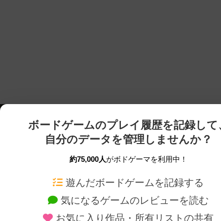
ボードゲームのプレイ履歴を記録して
自分のデータを管理しませんか？
約75,000人
がボドゲーマを利用中！
ボドゲーマTOP
ボードゲーム通販
遊んだボードゲームを記録する
気になるゲームのレビューを読む
ボードゲームを検索する
新作・再入荷情報
お気に入り作品・所有リストの共有
ボードゲームの新着レビュー
定番ボードゲームの通販