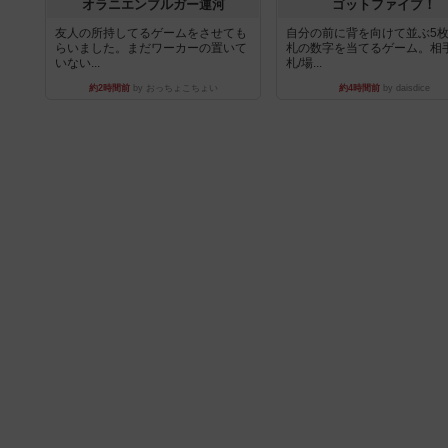
オラニエンブルガー運河
ゴットファイブ！
友人の所持してるゲームをさせても
自分の前に背を向けて並ぶ5
らいました。まだワーカーの置いて
札の数字を当てるゲーム。相
いない...
札/場...
約2時間前
by おっちょこちょい
約4時間前
by daisdice