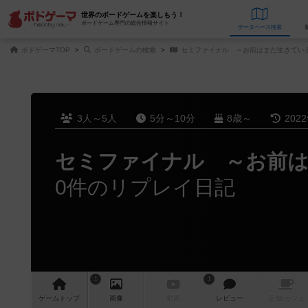
世界のボードゲームを楽しもう！
ボードゲーム専門の総合情報サイト
データベース
検
ボドゲーマTOP
ボードゲームの検索
セミファイナル ～お前はまだ生きてい
3人～5人
5分～10分
8歳～
202
セミファイナル ～お前
0件のリプレイ日記
1
1
ゲーム
トップ
画像
動画
レビュー
店舗/
カフェ