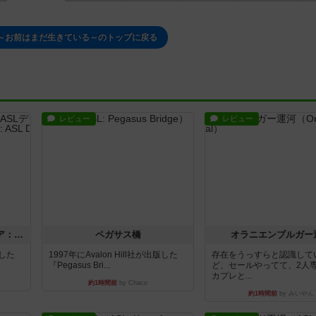
～お前はまだ生きている～のトップに戻る
レビュー
レビュー
ストリート・オブ・ファイア：ASLデラックスモジュール1
ペガサス橋
オラニエンブルガー
版した
1997年にAvalon Hill社が出版した
存在をうっすらと認識して
『Pegasus Bri...
ど、セールやってて、2人
カプレと...
約1時間前
by Chaco
約1時間前
by みいやん