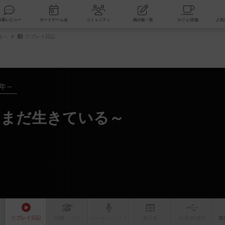
索
新着レビュー
ボードゲーム会
コミュニティ
掲示板一覧
る～
リプレイ日記
2年～
はまだ生きている～
リプレイ
日記
戦略
・コツ
ルール
/インスト
掲示板
拡張/関連
作
次