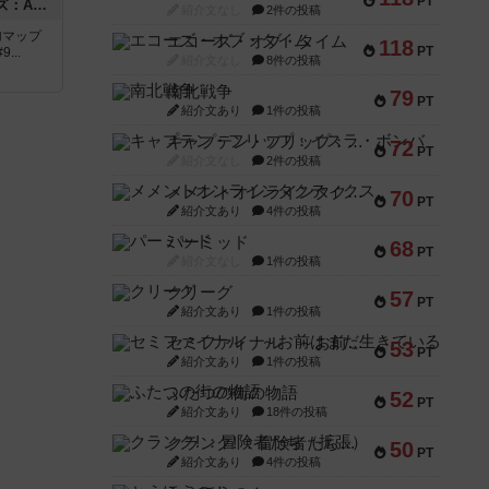
PT
ドゥームド・バタリオンズ：ASLモジュール11
紹介文なし
2件の投稿
追加マップ
エコーズ・オブ・タイム
118
PT
..
紹介文なし
8件の投稿
南北戦争
79
PT
紹介文あり
1件の投稿
キャプテン・フリップ：イスラ・ボンバ
72
PT
紹介文なし
2件の投稿
メメントオンラインタクティクス
70
PT
紹介文あり
4件の投稿
パーミッド
68
PT
紹介文なし
1件の投稿
クリーグ
57
PT
紹介文あり
1件の投稿
セミファイナル ～お前はまだ生きている～
53
PT
紹介文あり
1件の投稿
ふたつの街の物語
52
PT
紹介文あり
18件の投稿
クランク! ：冒険者たち（拡張）
50
PT
紹介文あり
4件の投稿