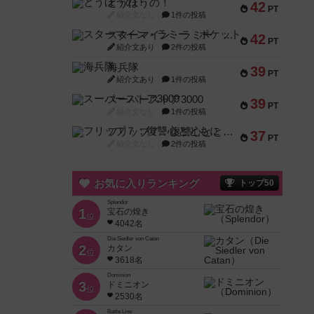
とうほうの！
42
PT
紹介文なし
1件の投稿
スターマイン・ラミー ポケット
42
PT
紹介文あり
2件の投稿
海兵隊
39
PT
紹介文あり
1件の投稿
スーパーストア3000
39
PT
紹介文なし
1件の投稿
フリップ７：復讐心とともに
37
PT
紹介文なし
2件の投稿
お気に入りランキング
トップ50
Splendor
1
宝石の煌き
位
4042名
Die Siedler von Catan
2
カタン
位
3618名
Dominion
3
ドミニオン
位
2530名
Battle Line