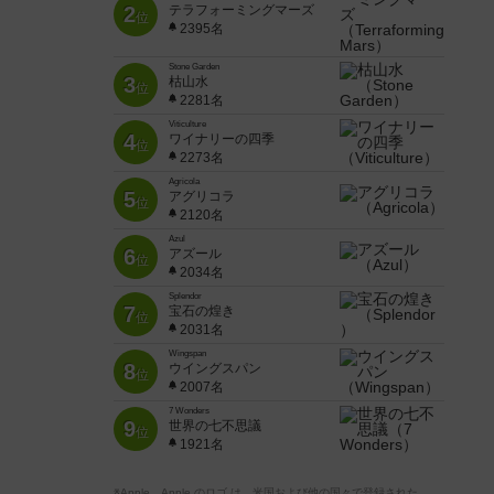
2
テラフォーミングマーズ
位
2395名
Stone Garden
3
枯山水
位
2281名
Viticulture
4
ワイナリーの四季
位
2273名
Agricola
5
アグリコラ
位
2120名
Azul
6
アズール
位
2034名
Splendor
7
宝石の煌き
位
2031名
Wingspan
8
ウイングスパン
位
2007名
7 Wonders
9
世界の七不思議
位
1921名
※Apple、Apple のロゴ は、米国および他の国々で登録された