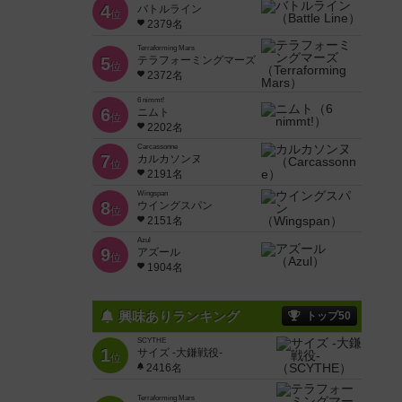
4
バトルライン
位
2379名
Terraforming Mars
5
テラフォーミングマーズ
位
2372名
6 nimmt!
6
ニムト
位
2202名
Carcassonne
7
カルカソンヌ
位
2191名
Wingspan
8
ウイングスパン
位
2151名
Azul
9
アズール
位
1904名
興味ありランキング
トップ50
SCYTHE
1
サイズ -大鎌戦役-
位
2416名
Terraforming Mars