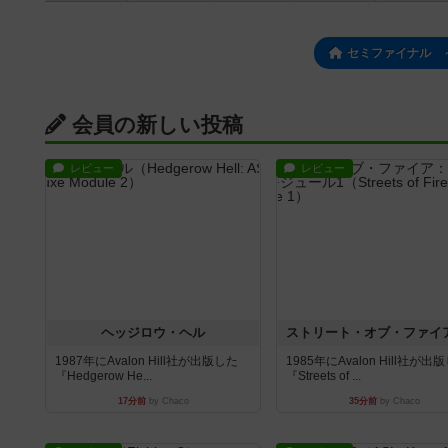
セミファイナル 
会員の新しい投稿
レビュー
レビュー
ヘッジロウ・ヘル
1987年にAvalon Hill社が出版した
1985年にAvalon Hill社が出
『Hedgerow He...
『Streets of ...
17分前
by Chaco
35分前
by Chaco