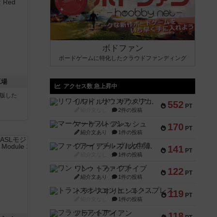
ボドファン
ボードゲームに特化したクラウドファンディング
工場
アクセス数 急上昇中
が出版した
リワイルド：サウスアメリカ
552
PT
紹介文なし
2件の投稿
マーケットフレッシュ
170
PT
紹介文あり
1件の投稿
ファイアー・ブルズ / 火牛陣
141
PT
紹介文なし
1件の投稿
ワン・トゥ・ファイブ
122
PT
紹介文あり
1件の投稿
トランスオリエント・エクスプレス
119
PT
紹介文なし
1件の投稿
フラットアイアン
118