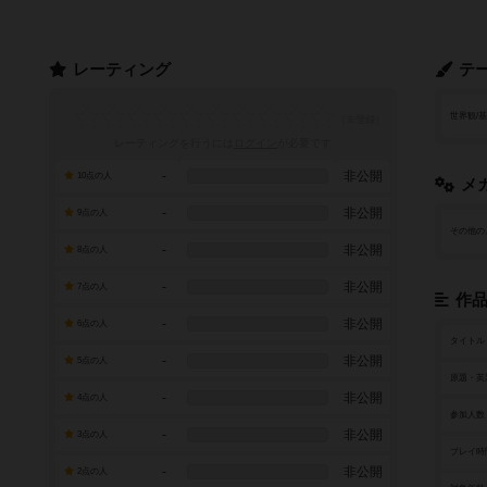
レーティング
テ
世界観/
レーティングを行うには
ログイン
が必要です
-
非公開
10点の人
メ
-
非公開
9点の人
その他の
-
非公開
8点の人
-
非公開
7点の人
作
-
非公開
6点の人
タイトル
-
非公開
5点の人
原題・英
-
非公開
4点の人
参加人数
-
非公開
3点の人
プレイ時
-
非公開
2点の人