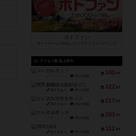
ボドファン
ボードゲームに特化したクラウドファンディング
アクセス数 急上昇中
コレクト！
340
PT
紹介文なし
1件の投稿
無限まちがいさがし
322
PT
紹介文あり
2件の投稿
ガルフストライク
217
PT
紹介文あり
1件の投稿
クルティボ
203
PT
紹介文なし
1件の投稿
1809
112
PT
紹介文あり
1件の投稿