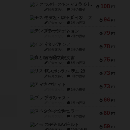
ファースト・イン・フライト
108
PT
紹介文あり
3件の投稿
モズビ－ズ・レイダ－ズ
94
PT
紹介文あり
1件の投稿
テンプテーション
79
PT
紹介文なし
2件の投稿
インドネシア
78
PT
紹介文あり
2件の投稿
宵と暁の呪文書
75
PT
紹介文あり
8件の投稿
リスボン・トラム 28
73
PT
紹介文あり
9件の投稿
アマナイト
73
PT
紹介文なし
1件の投稿
ブラヴェスト
66
PT
紹介文なし
1件の投稿
スペクタキュラー
60
PT
紹介文なし
1件の投稿
スモールワールド
59
PT
紹介文あり
13件の投稿