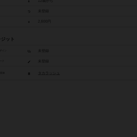
12歳から
未登録
2,600円
レジット
未登録
ザイン
未登録
ーク
タカラッシュ
/団体