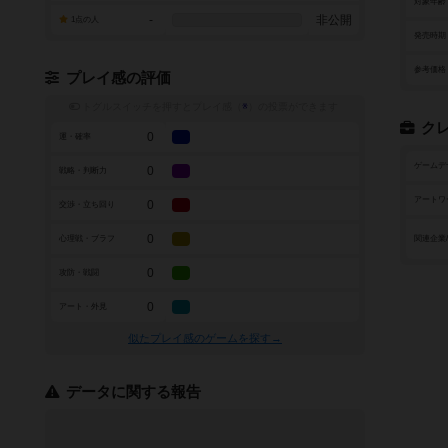
対象年齢
-
非公開
1点の人
発売時期
参考価格
プレイ感の評価
トグルスイッチを押すとプレイ感（
※
）の投票ができます
ク
0
運・確率
ゲームデ
0
戦略・判断力
アートワ
0
交渉・立ち回り
0
心理戦・ブラフ
関連企業
0
攻防・戦闘
0
アート・外見
似たプレイ感のゲームを探す→
データに関する報告