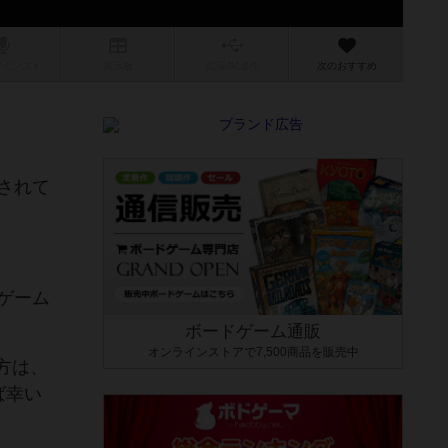
/インスト
掲示板
拡張/関連
作
次のおすすめ
されて
ゲーム
ボードゲーム通販
オンラインストアで7,500商品を販売中
方は、
ば幸い