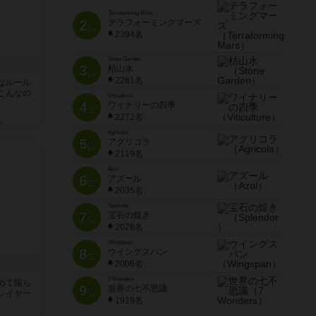
Terraforming Mars
2
テラフォーミングマーズ
位
2394名
Stone Garden
3
枯山水
位
2281名
なルール
こんなの
Viticulture
4
ワイナリーの四季
位
2272名
ん
Agricola
5
アグリコラ
位
2119名
Azul
6
アズール
位
2035名
Splendor
7
宝石の煌き
位
2028名
Wingspan
8
ウイングスパン
位
2006名
7 Wonders
めて限ら
9
世界の七不思議
位
レイヤー
1919名