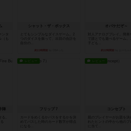
ム
シャット・ザ・ボックス
オバケだぞ～
ァンタ
とてもシンプルなダイスゲーム。2
対人アナログプレイ。簡単
ル（も
つのダイスを振って、出目の合計を
で誰とでも遊べるゲーム。
自分の...
子ども...
約11時間前
by OSAっち
約12時間前
by おーちゃ
レビュー
レビュー
牛陣
フリップ７
コンセプト
せる。
カードをめくるかパスをするかを決
親のプレイヤーがお題を決
きる
めてパスした時のカード数字が得点
れたヒントの中から他のプ
になる...
に当て...