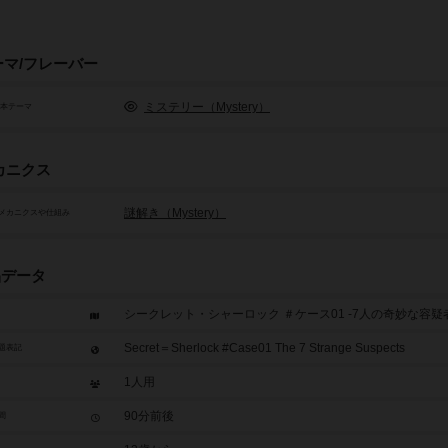
ーマ/フレーバー
ミステリー（Mystery）
基本テーマ
カニクス
謎解き（Mystery）
メカニクスや仕組み
品データ
シークレット・シャーロック ＃ケース01 -7人の奇妙な容疑
Secret＝Sherlock #Case01 The 7 Strange Suspects
題表記
1人用
90分前後
間