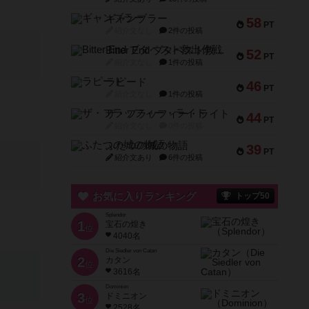
ギャンブラー
58
PT
紹介文なし
2件の投稿
Bitter End ブタペスト救出作戦
52
PT
紹介文なし
1件の投稿
ラピード
46
PT
紹介文なし
1件の投稿
ザ・フラッフィー・ライト
44
PT
紹介文なし
0件の投稿
ふたつの城の物語
39
PT
紹介文あり
6件の投稿
お気に入りランキング
トップ50
Splendor
1
宝石の煌き
位
4040名
Die Siedler von Catan
2
カタン
位
3616名
Dominion
3
ドミニオン
位
2528名