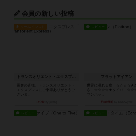
会員の新しい投稿
ルール/インスト
レビュー
トランスオリエント・エクスプレス
フラットアイアン
乗客の皆様、トランスオリエント・
世界に浸れる度 ☆☆☆☆★
エクスプレスにご乗車ありがとうご
さ ☆☆☆☆★タイパ ☆☆
ざいま...
マンハッ...
15分前
by jurong
約1時間前
by DKnewyork
レビュー
レビュー