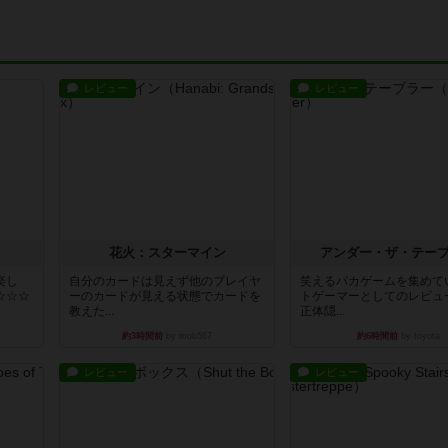
レビュー
レビュー
花火：スターマイン
アンダー・ザ・テー
楽し
自分のカードは見えず他のプレイヤ
笑えるバカゲームを集めて
☆☆☆
ーのカードが見える状態でカードを
トゲーマーとしてのレビュ
教えた...
正体隠...
約3時間前
by mob567
約6時間前
by toyota
レビュー
レビュー