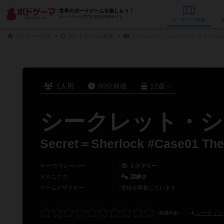
世界のボードゲームを楽しもう！
ボードゲーム専門の総合情報サイト
データベース
検
ボドゲーマTOP
ボードゲームの検索
シークレット・シャーロック ＃ケース01 
1人用
90分前後
12歳～
シークレット・シャ
Secret＝Sherlock #Case01 The
テーマ/フレーバー
：
ミステリー
メカニクス
：
謎解き
ゲームデザイナー
：
登録を募集しています
レーティン