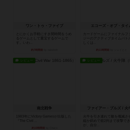
ワン・トゥ・ファイブ
エコーズ・オブ・タイ
とにかくお手軽にすき間時間をうめ
カードゲームにファイナルフ
るゲームとして重宝するゲームで
ジーのアクティブタイムバト
す。いわ...
しくは...
約7時間前
by nabekoh
約11時間前
by ジェイとと
レビュー
レビュー
南北戦争
ファイアー・ブルズ / 火
1983年にVictory Gamesが出版した
火牛を引き連れて敵を殲滅さ
『The Civil ...
縦か斜めで前2列まで攻撃で
が、自分...
約16時間前
by Chaco