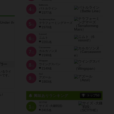
Battle Line
4
バトルライン
位
2377名
Terraforming Mars
5
テラフォーミングマーズ
位
2370名
6 nimmt!
6
ニムト
位
2201名
Carcassonne
7
カルカソンヌ
位
2190名
Wingspan
8
ブラー
ウイングスパン
位
2149名
いるライ
Azul
ーです。
9
アズール
位
1903名
興味ありランキング
トップ50
SCYTHE
1
サイズ -大鎌戦役-
位
2415名