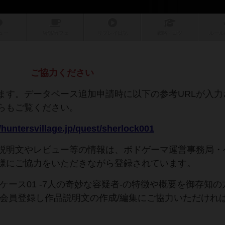
ュー
店舗/
カフェ
リプレイ
日記
戦略
・コツ
ルール
ご協力ください
ます。データベース追加申請時に以下の参考URLが入力
らもご覧ください。
//huntersvillage.jp/quest/sherlock001
説明文やレビュー等の情報は、ボドゲーマ運営事務局・
様にご協力をいただきながら登録されています。
ケース01 -7人の奇妙な容疑者-の特徴や概要を御存知の
/会員登録し作品説明文の作成/編集にご協力いただけれ