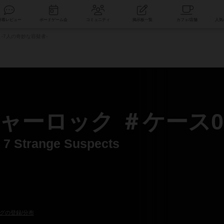
索
新着レビュー
ボードゲーム会
コミュニティ
掲示板一覧
-7人の奇妙な容疑者-
ーロック ＃ケース01
 7 Strange Suspects
グの登録/分布