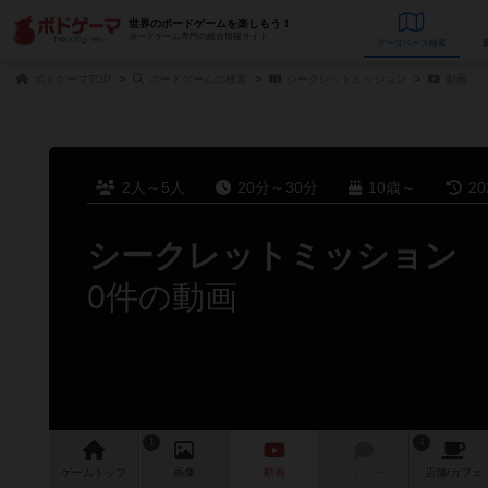
世界のボードゲームを楽しもう！
ボードゲーム専門の総合情報サイト
データベース
検
ボドゲーマTOP
ボードゲームの検索
シークレットミッション
動画
2人～5人
20分～30分
10歳～
2
シークレットミッション
0件の動画
1
1
ゲーム
トップ
画像
動画
レビュー
店舗/
カフェ