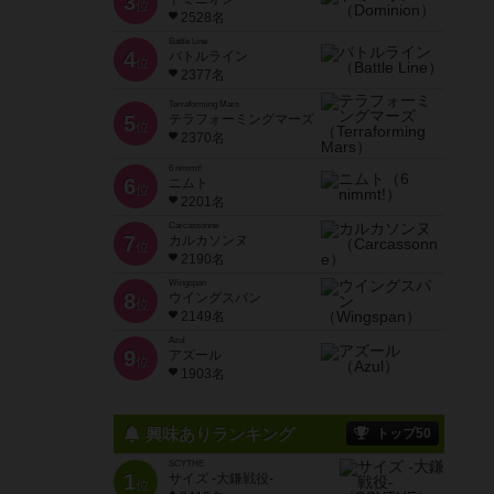
3
位
2528名
Battle Line
4
バトルライン
位
2377名
Terraforming Mars
5
テラフォーミングマーズ
位
2370名
6 nimmt!
6
ニムト
位
2201名
Carcassonne
7
カルカソンヌ
位
2190名
Wingspan
8
ウイングスパン
位
2149名
Azul
9
アズール
位
1903名
興味ありランキング
トップ50
SCYTHE
1
サイズ -大鎌戦役-
位