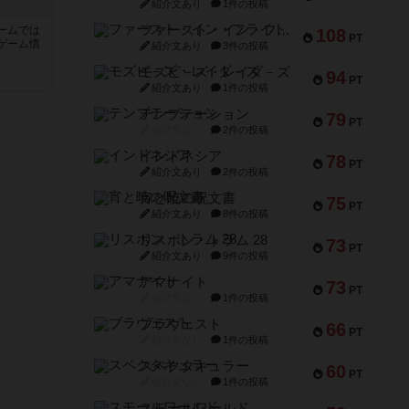
紹介文あり
1件の投稿
ファースト・イン・フライト
ームでは
108
PT
ゲーム慣
紹介文あり
3件の投稿
モズビ－ズ・レイダ－ズ
94
PT
と
紹介文あり
1件の投稿
テンプテーション
79
PT
紹介文なし
2件の投稿
インドネシア
78
PT
紹介文あり
2件の投稿
宵と暁の呪文書
75
PT
紹介文あり
8件の投稿
リスボン・トラム 28
73
PT
紹介文あり
9件の投稿
アマナイト
73
PT
紹介文なし
1件の投稿
ブラヴェスト
66
PT
紹介文なし
1件の投稿
スペクタキュラー
60
PT
紹介文なし
1件の投稿
スモールワールド