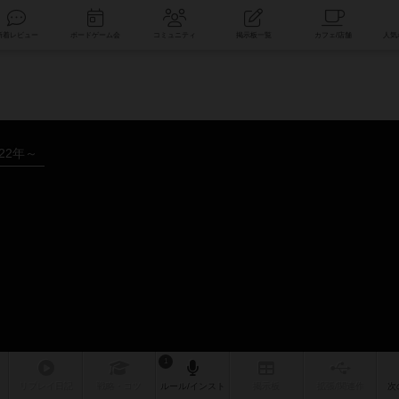
索
新着レビュー
ボードゲーム会
コミュニティ
掲示板一覧
022年～
1
リプレイ
日記
戦略
・コツ
ルール
/インスト
掲示板
拡張/関連
作
次