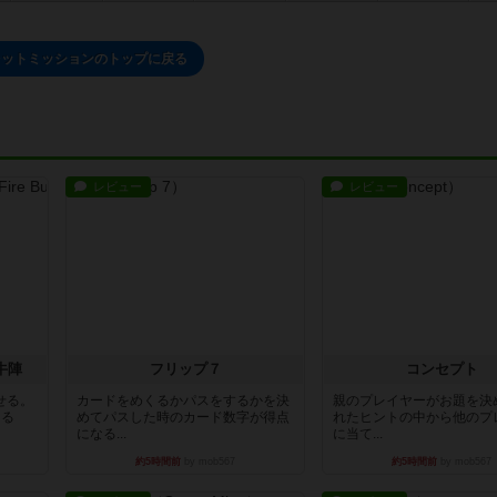
レットミッションのトップに戻る
レビュー
レビュー
牛陣
フリップ７
コンセプト
せる。
カードをめくるかパスをするかを決
親のプレイヤーがお題を決
きる
めてパスした時のカード数字が得点
れたヒントの中から他のプ
になる...
に当て...
約5時間前
by mob567
約5時間前
by mob567