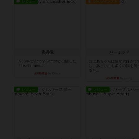
レビュー
ルール/インスト
海兵隊
パーミッド
1988年にVictory Gamesが出版した
おばあちゃんは猫が大好きです
『Leathernec...
し、あまりにも多くの猫を飼
るた...
約6時間前
by Chaco
約6時間前
by jurong
レビュー
レビュー