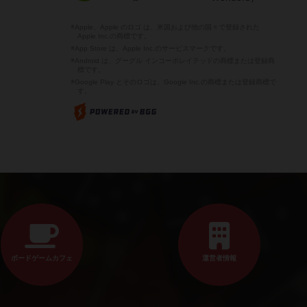
※Apple、Apple のロゴ は、米国および他の国々で登録された
Apple Inc.の商標です。
※App Store は、Apple Inc.のサービスマークです。
※Android は、グーグル インコーポレイテッドの商標または登録商
標です。
※Google Play とそのロゴは、Google Inc.の商標または登録商標で
す。
ボードゲームカフェ
運営者情報