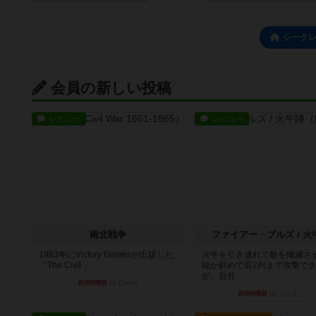
シーク
会員の新しい投稿
レビュー
レビュー
南北戦争
ファイアー・ブルズ / 火
1983年にVictory Gamesが出版した
火牛を引き連れて敵を殲滅さ
『The Civil ...
縦か斜めで前2列まで攻撃で
が、自分...
約3時間前
by Chaco
約5時間前
by うらまこ