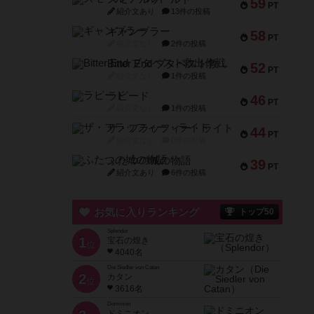
59
PT
紹介文あり
13件の投稿
ギャンブラー
58
PT
紹介文なし
2件の投稿
Bitter End ブタペスト救出作戦
52
PT
紹介文なし
1件の投稿
ラピード
46
PT
紹介文なし
1件の投稿
ザ・フラッフィー・ライト
44
PT
紹介文なし
0件の投稿
ふたつの城の物語
39
PT
紹介文あり
6件の投稿
お気に入りランキング
トップ50
Splendor
1
宝石の煌き
位
4040名
Die Siedler von Catan
2
カタン
位
3616名
Dominion
ドミニオン