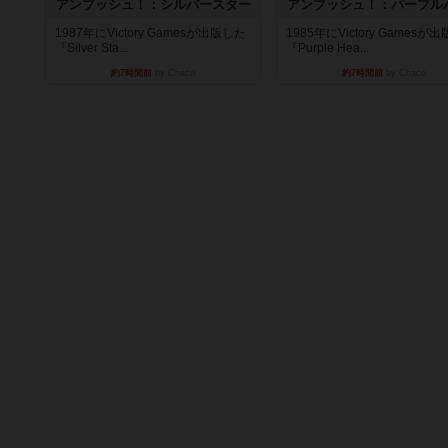
アンブッシュ！：シルバースター
アンブッシュ！：パープル
1987年にVictory Gamesが出版した
1985年にVictory Gamesが
『Silver Sta...
『Purple Hea...
約7時間前
by Chaco
約7時間前
by Chaco