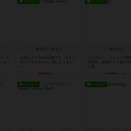
レビュー
レビュー
オラパ・マイン
マーリン
!しか
お気に入りのplayte製です。オラパ
４人プレイ。インスト1時
ってい
スペースからやり、気に入りまし
時間半。結構ダイス運と手
た...
ド運...
約6時間前
by くみ
約7時間前
by oliber
レビュー
レビュー