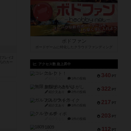
ボドファン
ボードゲームに特化したクラウドファンディング
間プレイ2
札のカー
アクセス数 急上昇中
コレクト！
340
PT
紹介文なし
1件の投稿
無限まちがいさがし
322
PT
紹介文あり
2件の投稿
ガルフストライク
217
PT
紹介文あり
1件の投稿
クルティボ
203
PT
紹介文なし
1件の投稿
1809
112
PT