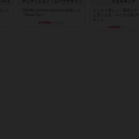
ハート
アンブッシュ！：ムーブアウト！
スカルキング
出版した
1984年にVictory Gamesが出版した
とにかく楽しい！最高のゲ
『Move Out！』...
と思います。ルールは多少
れした...
約8時間前
by Chaco
約8時間前
by ジェイと