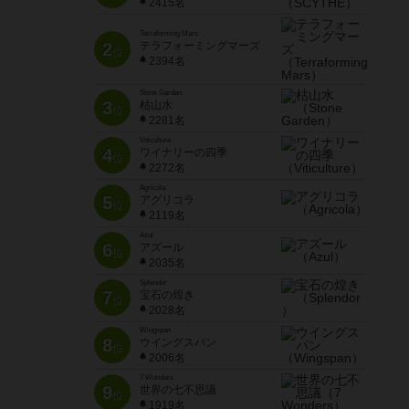
2415名
Terraforming Mars
2
テラフォーミングマーズ
位
2394名
Stone Garden
3
枯山水
位
2281名
Viticulture
4
ワイナリーの四季
位
2272名
Agricola
5
アグリコラ
位
2119名
Azul
6
アズール
位
2035名
Splendor
7
宝石の煌き
位
2028名
Wingspan
8
ウイングスパン
位
2006名
7 Wonders
9
世界の七不思議
位
1919名