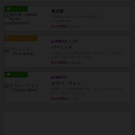
レビュー
海兵隊
1988年にVictory Gamesが出版した
『Leathernec...
約15時間前
by Chaco
ルール/インスト
画像付き
充実
パーミッド
おばあちゃんは猫が大好きです!しかし、あまりに
も多くの猫を飼っているた...
約15時間前
by jurong
レビュー
画像付き
オラパ・マイン
お気に入りのplayte製です。オラパスペースから
やり、気に入りました...
約15時間前
by くみ