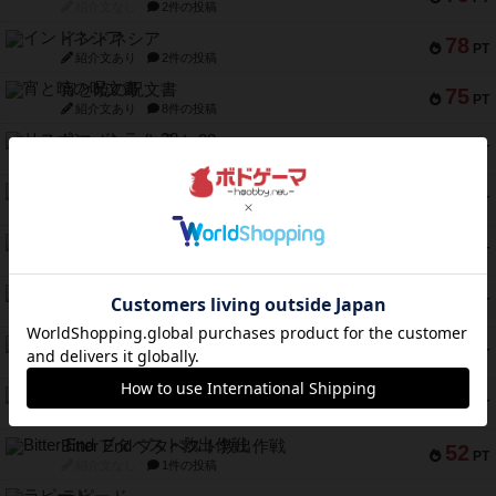
紹介文なし
2件の投稿
インドネシア
78
PT
紹介文あり
2件の投稿
宵と暁の呪文書
75
PT
紹介文あり
8件の投稿
リスボン・トラム 28
73
PT
紹介文あり
9件の投稿
アマナイト
73
PT
紹介文なし
1件の投稿
ブラヴェスト
66
PT
紹介文なし
1件の投稿
スペクタキュラー
60
PT
紹介文なし
1件の投稿
スモールワールド
59
PT
紹介文あり
13件の投稿
ギャンブラー
58
PT
紹介文なし
2件の投稿
Bitter End ブタペスト救出作戦
52
PT
紹介文なし
1件の投稿