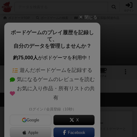
ログイン
閉じる
ボドゲーマTOP
ボードゲームの検索
雲海
拡張版/関連作品
ボードゲームのプレイ履歴を記録し
て、
雲海
自分のデータを管理しませんか？
拡張/関連作品 0件
約75,000人
がボドゲーマを利用中！
遊んだボードゲームを記録する
3
5
トップ
画像
動画
レビュー
カフェ
気になるゲームのレビューを読む
お気に入り作品・所有リストの共
有
会員の新しい投稿
ログイン / 会員登録（10秒）
レビュー
充実
Google
X
アンダー・ザ・テーブラー
笑えるバカゲームを集めているライトゲーマーと
Apple
Facebook
してのレビューです。正体隠...