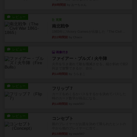
約8時間前
by おーちゃん
レビュー
充実
南北戦争
1983年にVictory Gamesが出版した『The Civil ...
約12時間前
by Chaco
レビュー
画像付き
ファイアー・ブルズ / 火牛陣
火牛を引き連れて敵を殲滅させる。縦か斜めで前2
列まで攻撃できるが、自分...
約14時間前
by うらまこ
レビュー
フリップ７
カードをめくるかパスをするかを決めてパスした
時のカード数字が得点になる...
約14時間前
by mob567
レビュー
コンセプト
親のプレイヤーがお題を決めて限られたヒントの
中から他のプレイヤーに当て...
約15時間前
by mob567