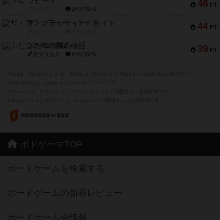
ラピード
46
PT
紹介文なし
1件の投稿
ザ・フラッフィー・ライト
44
PT
紹介文なし
0件の投稿
ふたつの城の物語
39
PT
紹介文あり
6件の投稿
※Apple、Apple のロゴ は、米国および他の国々で登録されたApple Inc.の商標です。
※App Store は、Apple Inc.のサービスマークです。
※Android は、グーグル インコーポレイテッドの商標または登録商標です。
※Google Play とそのロゴは、Google Inc.の商標または登録商標です。
ボドゲーマTOP
ボードゲームを検索する
ボードゲームの新着レビュー
ボードゲーム会情報