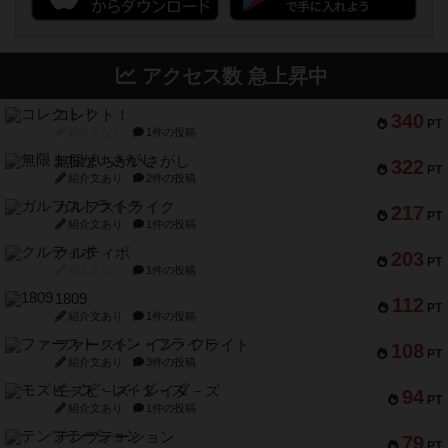
アクセス数 急上昇中
コレクト！
340
PT
紹介文なし
1件の投稿
無限まちがいさがし
322
PT
紹介文あり
2件の投稿
ガルフストライク
217
PT
紹介文あり
1件の投稿
クルティボ
203
PT
紹介文なし
1件の投稿
1809
112
PT
紹介文あり
1件の投稿
ファースト・イン・フライト
108
PT
紹介文あり
3件の投稿
モズビ－ズ・レイダ－ズ
94
PT
紹介文あり
1件の投稿
テンプテーション
79
PT