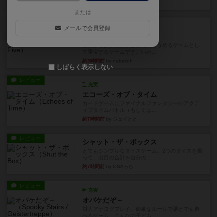
約2時間前
by toyota
または
レビュー
充実
メールで会員登録
ワン・トゥ・ファイブ
とにかくお手軽にすき間時間をうめるゲームとし
て重宝するゲームです。いわ...
約3時間前
by nabekoh
しばらく表示しない
レビュー
充実
エコーズ・オブ・タイム
カードゲームにファイナルファンタジーのアクテ
ィブタイムバトル（もしくは...
約7時間前
by ジェイとと
レビュー
シャット・ザ・ボックス
とてもシンプルなダイスゲーム。2つのダイスを振
って、出目の合計を自分の...
約7時間前
by OSAっち
レビュー
充実
オバケだぞ～
対人アナログプレイ。簡単なルールで誰とでも遊
べるゲーム。こんなの子ども...