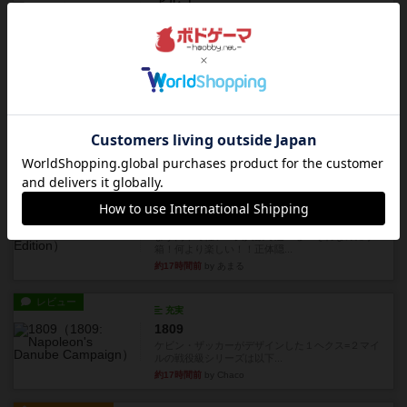
アルゴ
アルゴがとても好きで、たぶんプレイ回数が最も
多いゲームです。なんといっ...
約17時間前
by おとん
リプレイ
画像付き
タイムボム
僕はホントに嘘が下手なようで、すぐバレますみ
んなホント、嘘が上手ですよ...
約17時間前
by あまる
レビュー
画像付き
タイムボム
まず簡単で軽い！大人数で遊べる！それなのに小
箱！何より楽しい！！正体隠...
約17時間前
by あまる
レビュー
充実
1809
ケビン・ザッカーがデザインした１ヘクス=２マイ
ルの戦役級シリーズは以下...
約17時間前
by Chaco