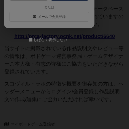
または
このページは情報が不足しています。データベース
追加申請時に以下の参考URLが入力されていますの
メールで会員登録
で、よろしければこちらもご覧ください。
http://orca-factory.ocnk.net/product/6640
しばらく表示しない
当サイトに掲載されている作品説明文やレビュー等
の情報は、ボドゲーマ運営事務局・ゲームデザイナ
ーご本人様・有志の皆様にご協力をいただきながら
登録されています。
スコヴィル・ラボの特徴や概要を御存知の方は、ヘ
ッダーメニューからログイン/会員登録し作品説明
文の作成/編集にご協力いただければ幸いです。
マイボードゲーム登録者