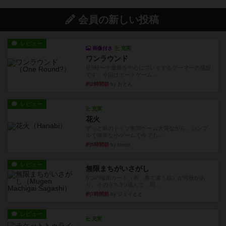
会員の新しい投稿
レビュー
画像付き
充実
ワンラウンド
星5軽〜中量級を中心にプレイするゲーマーの感想
です。今回はボードゲーム...
約2時間前
by おとん
レビュー
充実
花火
ずっと前のドイツ年間ゲーム大賞ながら、シンプ
ルで簡単な小ゲームで今でも...
約5時間前
by tamio
レビュー
無限まちがいさがし
6つの場面カード（表、裏で違う絵）が何枚かあ
り、そのうち3つ選んで、同...
約7時間前
by ジェイとと
レビュー
充実