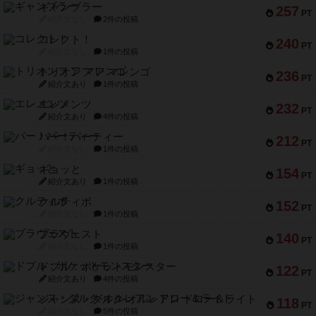
ギャンブラー
257
PT
紹介文なし
2件の投稿
コレクト！
240
PT
紹介文なし
1件の投稿
トリオンフ ア マレンゴ
236
PT
紹介文あり
1件の投稿
エレメンツ
232
PT
紹介文あり
4件の投稿
バー！パーティー
212
PT
紹介文なし
1件の投稿
ギョッと
154
PT
紹介文あり
1件の投稿
クルティボ
152
PT
紹介文なし
1件の投稿
ブラヴェスト
140
PT
紹介文なし
1件の投稿
ドブル：ポケットモンスター
122
PT
紹介文あり
4件の投稿
ジャンヌ・ダルク-オルレアン ドロー＆ライト
118
PT
紹介文なし
5件の投稿