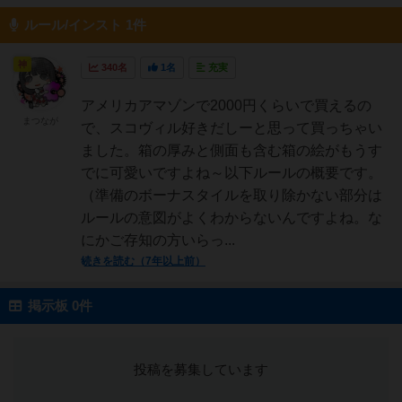
ルール/インスト 1件
神
340名
1名
充実
アメリカアマゾンで2000円くらいで買えるの
まつなが
で、スコヴィル好きだしーと思って買っちゃい
ました。箱の厚みと側面も含む箱の絵がもうす
でに可愛いですよね～以下ルールの概要です。
（準備のボーナスタイルを取り除かない部分は
ルールの意図がよくわからないんですよね。な
にかご存知の方いらっ...
続きを読む（7年以上前）
掲示板 0件
投稿を募集しています