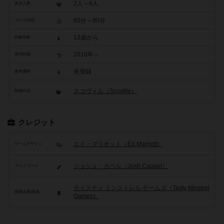
2人～6人
参加人数
60分～90分
プレイ時間
13歳から
対象年齢
2016年～
発売時期
未登録
参考価格
スコヴィル（Scoville）
関連作品
クレジット
エド・マリオット（Ed Marriott）
ゲームデザイン
ジョシュ・カペル（Josh Cappel）
アートワーク
テイスティ ミンストレル ゲームズ（Tasty Minstrel
関連企業/団体
Games）