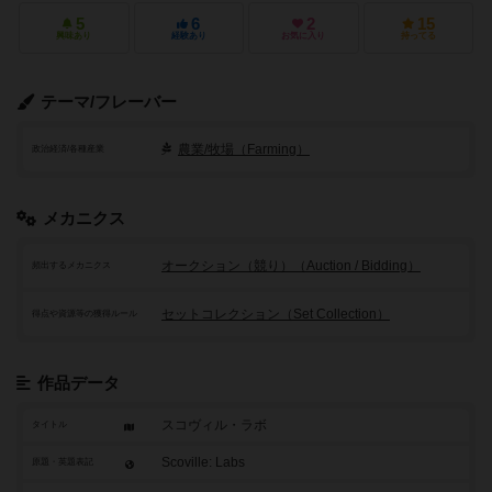
5
6
2
15
興味あり
経験あり
お気に入り
持ってる
テーマ/フレーバー
農業/牧場（Farming）
政治経済/各種産業
メカニクス
オークション（競り）（Auction / Bidding）
頻出するメカニクス
セットコレクション（Set Collection）
得点や資源等の獲得ルール
作品データ
スコヴィル・ラボ
タイトル
Scoville: Labs
原題・英題表記