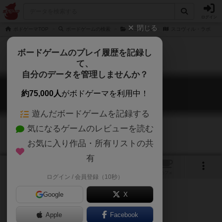
ログイン
閉じる
ボドゲーマTOP
ボードゲームの検索
スコヴィル
スコヴィル・ラボ
ボードゲームのプレイ履歴を記録し
て、
自分のデータを管理しませんか？
スコヴィル・ラボ
約75,000人
がボドゲーマを利用中！
Scoville: Labs
遊んだボードゲームを記録する
気になるゲームのレビューを読む
お気に入り作品・所有リストの共
有
2
トップ
画像
動画
レビュー
カフェ
ログイン / 会員登録（10秒）
Google
X
Apple
ご協力ください
Facebook