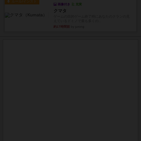
ルール/インスト
画像付き
充実
クマタ
ゲームの目的ゲーム終了時にあなたのクランの見
えているドミノで最も多くの...
約17時間前
by jurong