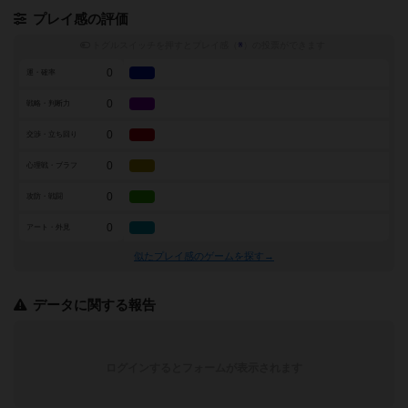
プレイ感の評価
トグルスイッチを押すとプレイ感（
※
）の投票ができます
0
運・確率
0
戦略・判断力
0
交渉・立ち回り
0
心理戦・ブラフ
0
攻防・戦闘
0
アート・外見
似たプレイ感のゲームを探す→
データに関する報告
ログインするとフォームが表示されます