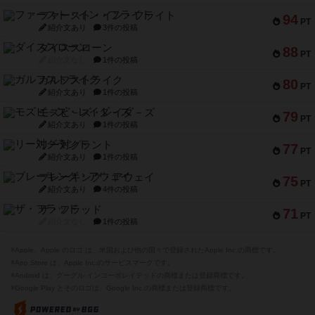
ファースト・イン・フライト
94
PT
紹介文あり
3件の投稿
ダイススローン
88
PT
紹介文なし
1件の投稿
ガルフストライク
80
PT
紹介文あり
1件の投稿
モズビ－ズ・レイダ－ズ
79
PT
紹介文あり
1件の投稿
リー対グラント
77
PT
紹介文あり
1件の投稿
ブレーキング・アウェイ
75
PT
紹介文あり
4件の投稿
ザ・フラッド
71
PT
紹介文なし
1件の投稿
※Apple、Apple のロゴ は、米国および他の国々で登録されたApple Inc.の商標です。
※App Store は、Apple Inc.のサービスマークです。
※Android は、グーグル インコーポレイテッドの商標または登録商標です。
※Google Play とそのロゴは、Google Inc.の商標または登録商標です。