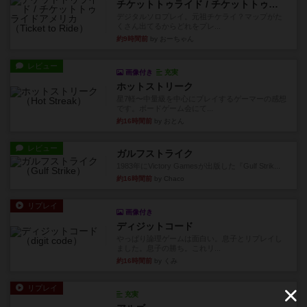
チケットトゥライド / チケットトゥライドアメリカ
デジタルソロプレイ。元祖チケライ？マップがた
くさん出てるからどれをプレ...
約9時間前
by おーちゃん
レビュー
画像付き
充実
ホットストリーク
星7軽〜中量級を中心にプレイするゲーマーの感想
です。ボードゲーム会にて...
約16時間前
by おとん
レビュー
ガルフストライク
1983年にVictory Gamesが出版した『Gulf Strik...
約16時間前
by Chaco
リプレイ
画像付き
ディジットコード
やっぱり論理ゲームは面白い。息子とリプレイし
ました。息子の勝ち。これリ...
約16時間前
by くみ
リプレイ
充実