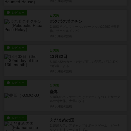
約1ヶ月前
の投稿
レビュー
充実
ポクポクポクチン
7/10偏見プロフィールのサークルの2026GM春新
作。サークルメンバ...
約1ヶ月前
の投稿
レビュー
充実
13月32日
6/101~32のカードだけで面白い話題の「32LDK」
の作者による1...
約1ヶ月前
の投稿
レビュー
充実
蠱毒
4/10缶のパッケージだけでゲームをつくるサーク
ルの処女作。大量のダイ...
約2ヶ月前
の投稿
レビュー
えだまめの国
7/10超人気レアギャンブルボードゲーム「ピーナ
ッツ」をオマージュして...