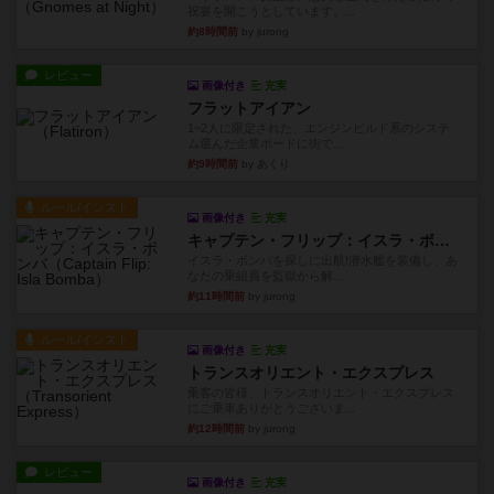
祝宴を開こうとしています。...
約8時間前
by jurong
レビュー
画像付き
充実
フラットアイアン
1~2人に限定された、エンジンビルド系のシステ
ム選んだ企業ボードに街で...
約9時間前
by あくり
ルール/インスト
画像付き
充実
キャプテン・フリップ：イスラ・ボンバ
イスラ・ボンバを探しに出航!潜水艦を装備し、あ
なたの乗組員を監獄から解...
約11時間前
by jurong
ルール/インスト
画像付き
充実
トランスオリエント・エクスプレス
乗客の皆様、トランスオリエント・エクスプレス
にご乗車ありがとうございま...
約12時間前
by jurong
レビュー
画像付き
充実