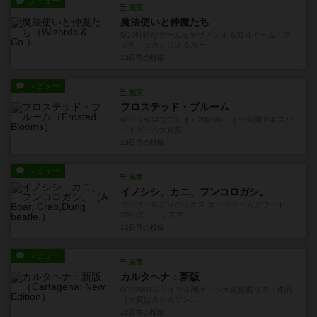
レビュー
充実
魔法使いと仲魔たち
5/10独特なゲームをデザインする海外チーム「ア
ッキトッカ」によるカー...
10日前
の投稿
レビュー
充実
フロステッド・ブルーム
6/10（BGAでプレイ）2026年ドイツ年間エキスパ
ートゲーム大賞推...
10日前
の投稿
レビュー
充実
イノシシ、カニ、フンコロガシ。
7/10ゴールデンボックス ボードゲームアワード
2025で、ドリスマ...
12日前
の投稿
レビュー
充実
カルタヘナ：新版
6/102001年ドイツ年間ゲーム大賞推薦リスト作品
（大賞はカルカソン...
12日前
の投稿