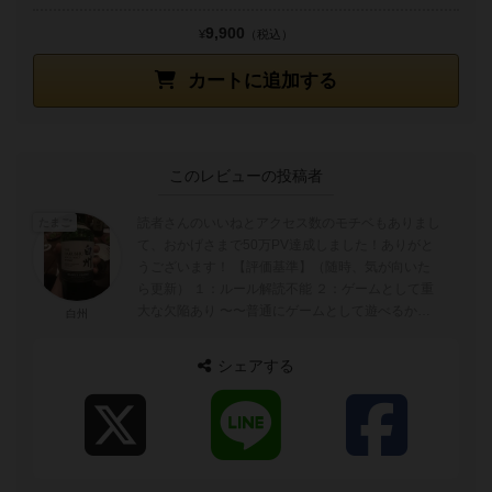
9,900
¥
（税込）
カートに追加する
このレビューの投稿者
読者さんのいいねとアクセス数のモチベもありまし
たまご
て、おかげさまで50万PV達成しました！ありがと
うございます！ 【評価基準】（随時、気が向いた
ら更新） １：ルール解読不能 ２：ゲームとして重
大な欠陥あり 〜〜普通にゲームとして遊べるかど
白州
うかの境目〜〜 ...
シェアする