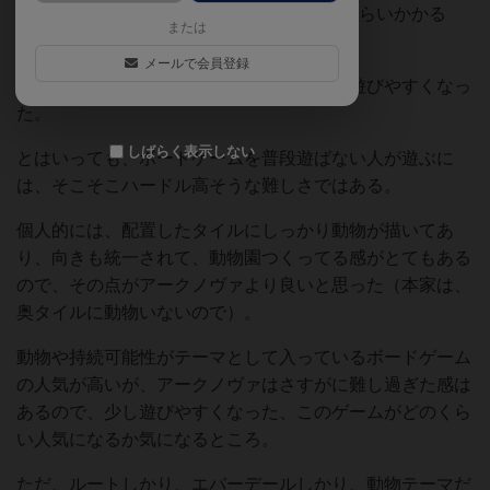
アークノヴァを中量級（といっても2時間くらいかかる
または
が）にしたボードゲーム。
メールで会員登録
想像以上にシンプルになっており、かなり遊びやすくなっ
た。
しばらく表示しない
とはいっても、ボードゲームを普段遊ばない人が遊ぶに
は、そこそこハードル高そうな難しさではある。
個人的には、配置したタイルにしっかり動物が描いてあ
り、向きも統一されて、動物園つくってる感がとてもある
ので、その点がアークノヴァより良いと思った（本家は、
奥タイルに動物いないので）。
動物や持続可能性がテーマとして入っているボードゲーム
の人気が高いが、アークノヴァはさすがに難し過ぎた感は
あるので、少し遊びやすくなった、このゲームがどのくら
い人気になるか気になるところ。
ただ、ルートしかり、エバーデールしかり、動物テーマだ