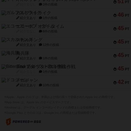
51
PT
紹介文なし
2件の投稿
ガルフストライク
46
PT
紹介文あり
1件の投稿
エコーズ・オブ・タイム
45
PT
紹介文なし
8件の投稿
スカルキング
45
PT
紹介文あり
12件の投稿
海兵隊
45
PT
紹介文あり
1件の投稿
Bitter End ブタペスト救出作戦
45
PT
紹介文なし
1件の投稿
ドコジャン
42
PT
紹介文あり
10件の投稿
※Apple、Apple のロゴ は、米国および他の国々で登録されたApple Inc.の商標です。
※App Store は、Apple Inc.のサービスマークです。
※Android は、グーグル インコーポレイテッドの商標または登録商標です。
※Google Play とそのロゴは、Google Inc.の商標または登録商標です。