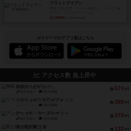
フラットアイアン
世界に浸れる度 ☆☆☆☆★楽しさ ☆☆☆☆★
タイパ ☆☆☆☆☆マンハッ...
約13時間前
by DKnewyork
ボドゲーマのアプリ版はこちら
アクセス数 急上昇中
無限まちがいさがし
574
PT
紹介文あり
2件の投稿
リワイルド：サウスアメリカ
389
PT
紹介文なし
2件の投稿
アンダー・ザ・テーブラー
378
PT
紹介文あり
1件の投稿
宵と暁の呪文書
133
PT