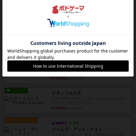
レビュー
ヘックメック
サイコロゲームです1から5までの数字と芋虫がか
かれたダイス。これを振っ...
約7時間前
by みいやん
レビュー
ハゲタカのえじき
超有名なゲームですが、初めてプレイしました。1
から15までのカードがプ...
約7時間前
by みいやん
レビュー
ジャスト・ワン
まぁ面白かった‼️よくテレビとかのバラエティなん
かで、お題がわからずに...
約7時間前
by みいやん
レビュー
ピタッコカルタ
ボドゲ相席会でプレイしましたひらがなが書かれ
たカードを2枚まで手をつけ...
約7時間前
by みいやん
ルール/インスト
画像付き
充実
ノームズ・アット・ナイト
ベネボレンス女王は、忠実な臣民を称えるための