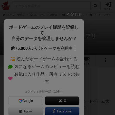
ログイン
閉じる
ボドゲーマTOP
ボードゲームの検索
アーク・ノヴァ
アーク・ノヴァ：
ボードゲームのプレイ履歴を記録し
て、
アーク・ノヴァ：サンクチュアリ
自分のデータを管理しませんか？
白州さんのレビュー
約75,000人
がボドゲーマを利用中！
遊んだボードゲームを記録する
1
4
26
トップ
画像
動画
レビュー
カフェ
気になるゲームのレビューを読む
お気に入り作品・所有リストの共
441名
1名
0
3ヶ月前
有
レーティングが非公開に設定されたユーザー
6/10
ログイン / 会員登録（10秒）
Google
X
2026/5/20追記：2026年ドイツ年間エキスパートゲーム大
賞ロングリスト入り、おめでとうございます！
Apple
Facebook