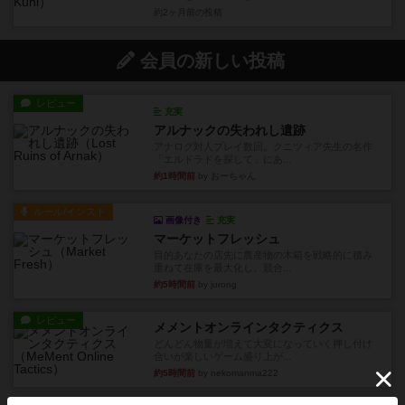
約2ヶ月前
の投稿
会員の新しい投稿
レビュー
充実
アルナックの失われし遺跡
アナログ対人プレイ数回。クニツィア先生の名作
「エルドラドを探して」にあ...
約1時間前
by おーちゃん
ルール/インスト
画像付き
充実
マーケットフレッシュ
目的あなたの店先に農産物の木箱を戦略的に積み
重ねて在庫を最大化し、競合...
約5時間前
by jurong
レビュー
メメントオンラインタクティクス
どんどん物量が増えて大変になっていく押し付け
合いが楽しいゲーム盛り上が...
約5時間前
by nekomanma222