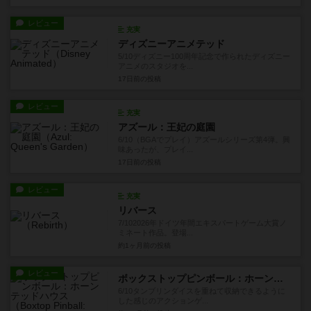
レビュー
充実
ディズニーアニメテッド
5/10ディズニー100周年記念で作られたディズニー
アニメのスタジオを...
17日前
の投稿
レビュー
充実
アズール：王妃の庭園
6/10（BGAでプレイ）アズールシリーズ第4弾。興
味あったが、プレイ...
17日前
の投稿
レビュー
充実
リバース
7/102026年ドイツ年間エキスパートゲーム大賞ノ
ミネート作品。登場...
約1ヶ月前
の投稿
レビュー
ボックストップピンボール：ホーンテッドハウス
6/10タンブリンダイスを重ねて収納できるように
した感じのアクションゲ...