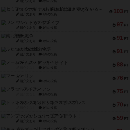
紹介文あり
8件の投稿
セミファイナル ～お前はまだ生きている～
103
PT
紹介文あり
1件の投稿
ワン・トゥ・ファイブ
97
PT
紹介文あり
1件の投稿
南北戦争
91
PT
紹介文あり
1件の投稿
ふたつの城の物語
91
PT
紹介文あり
6件の投稿
ノームズ・アット・ナイト
88
PT
紹介文なし
1件の投稿
マーリン
76
PT
紹介文あり
6件の投稿
フラットアイアン
75
PT
紹介文なし
2件の投稿
トランスオリエント・エクスプレス
70
PT
紹介文なし
1件の投稿
アンブッシュ！：ムーブアウト！
59
PT
紹介文あり
1件の投稿
キャプテン・フリップ：イスラ・ボンバ