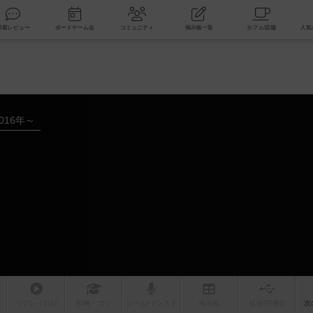
索
新着レビュー
ボードゲーム会
コミュニティ
掲示板一覧
016年～
リプレイ
日記
戦略
・コツ
ルール
/インスト
掲示板
拡張/関連
作
次