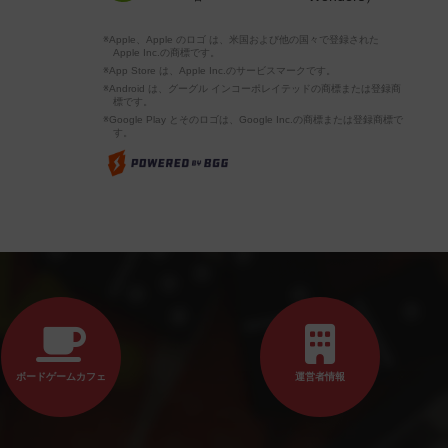
※Apple、Apple のロゴ は、米国および他の国々で登録された
Apple Inc.の商標です。
※App Store は、Apple Inc.のサービスマークです。
※Android は、グーグル インコーポレイテッドの商標または登録商
標です。
※Google Play とそのロゴは、Google Inc.の商標または登録商標で
す。
ボードゲームカフェ
運営者情報