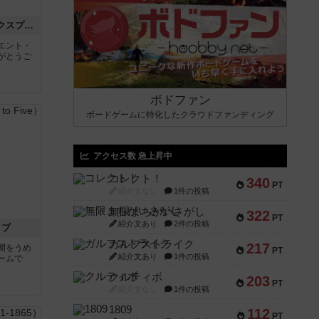
トランスオリエント・エクスプレス
エント・
がとうご
ボドファン
ボードゲームに特化したクラウドファンディング
アクセス数 急上昇中
コレクト！
340
PT
紹介文なし
1件の投稿
無限まちがいさがし
322
PT
紹介文あり
2件の投稿
イブ
ガルフストライク
217
間をうめ
PT
紹介文あり
1件の投稿
ームで
クルティボ
203
PT
紹介文なし
1件の投稿
1809
112
PT