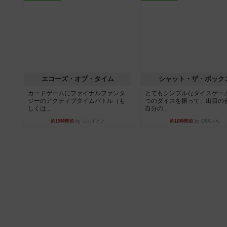
エコーズ・オブ・タイム
シャット・ザ・ボック
カードゲームにファイナルファンタ
とてもシンプルなダイスゲー
ジーのアクティブタイムバトル（も
つのダイスを振って、出目の
しくは...
自分の...
約15時間前
by ジェイとと
約16時間前
by OSAっち