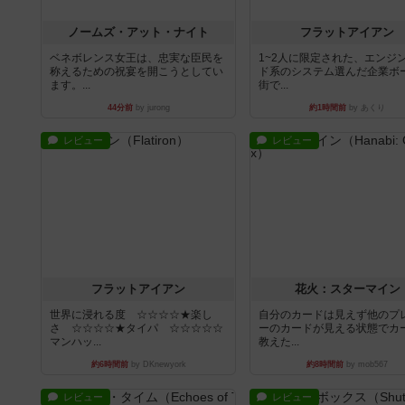
ノームズ・アット・ナイト
フラットアイアン
ベネボレンス女王は、忠実な臣民を
1~2人に限定された、エンジ
称えるための祝宴を開こうとしてい
ド系のシステム選んだ企業ボ
ます。...
街で...
44分前
by jurong
約1時間前
by あくり
レビュー
レビュー
フラットアイアン
花火：スターマイン
世界に浸れる度 ☆☆☆☆★楽し
自分のカードは見えず他のプ
さ ☆☆☆☆★タイパ ☆☆☆☆☆
ーのカードが見える状態でカ
マンハッ...
教えた...
約6時間前
by DKnewyork
約8時間前
by mob567
レビュー
レビュー