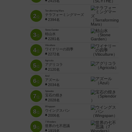
2415名
Terraforming Mars
2
テラフォーミングマーズ
位
2394名
Stone Garden
3
枯山水
位
2281名
Viticulture
4
ワイナリーの四季
位
2272名
Agricola
5
アグリコラ
位
2120名
Azul
6
アズール
位
2034名
Splendor
7
宝石の煌き
位
2028名
Wingspan
8
ウイングスパン
位
2006名
7 Wonders
9
世界の七不思議
位
1919名