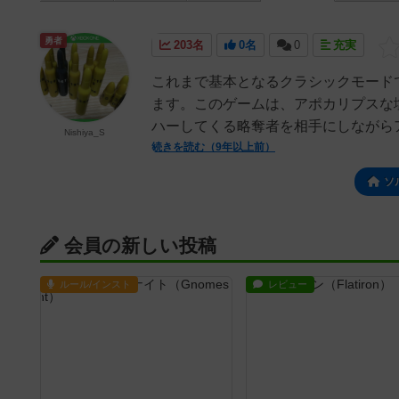
勇者
203名
0名
0
充実
これまで基本となるクラシックモード
ます。このゲームは、アポカリプスな
ハーしてくる略奪者を相手にしながらア
Nishiya_S
続きを読む（9年以上前）
ソ
会員の新しい投稿
ルール/インスト
レビュー