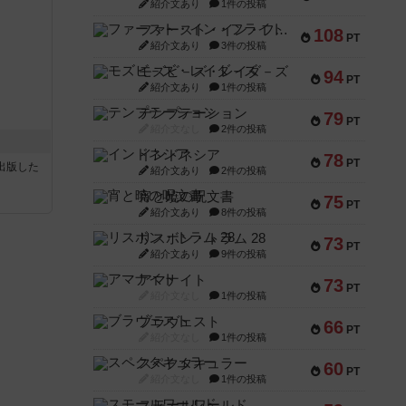
紹介文あり
1件の投稿
ファースト・イン・フライト
108
PT
紹介文あり
3件の投稿
モズビ－ズ・レイダ－ズ
94
PT
紹介文あり
1件の投稿
テンプテーション
79
PT
紹介文なし
2件の投稿
インドネシア
78
PT
sが出版した
紹介文あり
2件の投稿
宵と暁の呪文書
75
PT
紹介文あり
8件の投稿
リスボン・トラム 28
73
PT
紹介文あり
9件の投稿
アマナイト
73
PT
紹介文なし
1件の投稿
ブラヴェスト
66
PT
紹介文なし
1件の投稿
スペクタキュラー
60
PT
紹介文なし
1件の投稿
スモールワールド