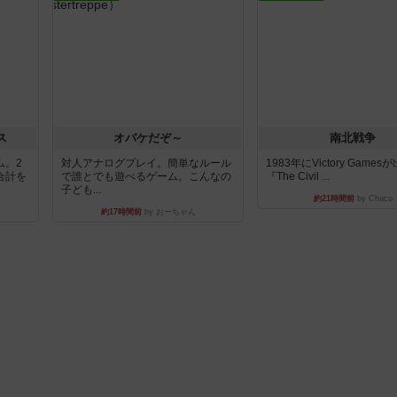
ス
オバケだぞ～
南北戦争
ム。2
対人アナログプレイ。簡単なルール
1983年にVictory Game
合計を
で誰とでも遊べるゲーム。こんなの
『The Civil ...
子ども...
約21時間前
by Chaco
約17時間前
by おーちゃん