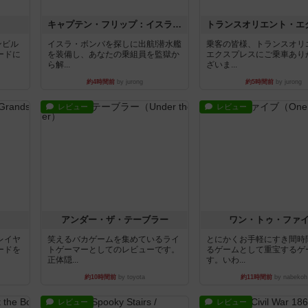
キャプテン・フリップ：イスラ・ボンバ
ンビル
イスラ・ボンバを探しに出航!潜水艦
乗客の皆様、トランスオリ
ードに
を装備し、あなたの乗組員を監獄か
エクスプレスにご乗車あり
ら解...
ざいま...
約4時間前
by jurong
約5時間前
by jurong
レビュー
レビュー
アンダー・ザ・テーブラー
ワン・トゥ・ファ
レイヤ
笑えるバカゲームを集めているライ
とにかくお手軽にすき間時
ードを
トゲーマーとしてのレビューです。
るゲームとして重宝するゲ
正体隠...
す。いわ...
約10時間前
by toyota
約11時間前
by nabekoh
レビュー
レビュー