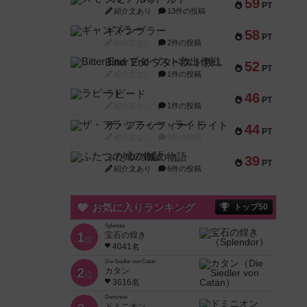
59
PT
紹介文あり
13件の投稿
ギャンブラー
58
PT
紹介文なし
2件の投稿
Bitter End ブタペスト救出作戦
52
PT
紹介文なし
1件の投稿
ラピード
46
PT
紹介文なし
1件の投稿
ザ・フラッフィー・ライト
44
PT
紹介文なし
0件の投稿
ふたつの城の物語
39
PT
紹介文あり
6件の投稿
お気に入りランキング
トップ50
Splendor
1
宝石の煌き
位
4041名
Die Siedler von Catan
2
カタン
位
3616名
Dominion
ドミニオン