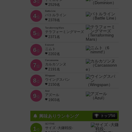
3
位
2529名
Battle Line
4
バトルライン
位
2378名
Terraforming Mars
5
テラフォーミングマーズ
位
2371名
6 nimmt!
6
ニムト
位
2202名
Carcassonne
7
カルカソンヌ
位
2191名
Wingspan
8
ウイングスパン
位
2150名
Azul
9
アズール
位
1903名
興味ありランキング
トップ50
SCYTHE
1
サイズ -大鎌戦役-
位