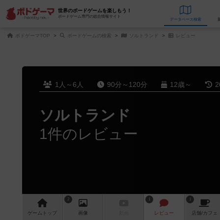
世界のボードゲームを楽しもう！
ボードゲーム専門の総合情報サイト
データベース
検
ボドゲーマTOP
ボードゲームの検索
ソルトランド
レビュー
1人～6人
90分～120分
12歳～
2
ソルトランド
1件のレビュー
2
1
1
ゲーム
トップ
画像
動画
レビュー
店舗/
カフェ