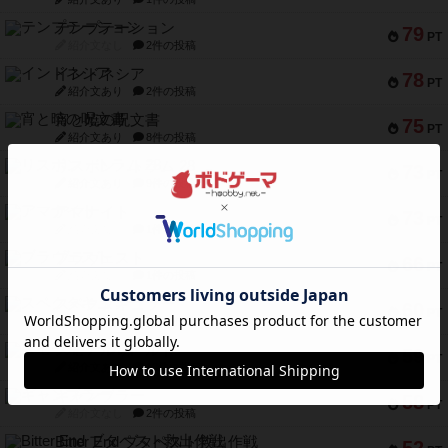
テンプテーション
79
PT
紹介文なし
2件の投稿
インドネシア
78
PT
紹介文あり
2件の投稿
宵と暁の呪文書
75
PT
紹介文あり
8件の投稿
リスボン・トラム 28
73
PT
紹介文あり
9件の投稿
アマナイト
73
PT
紹介文なし
1件の投稿
ブラヴェスト
66
PT
紹介文なし
1件の投稿
スペクタキュラー
60
PT
紹介文なし
1件の投稿
スモールワールド
59
PT
紹介文あり
13件の投稿
ギャンブラー
58
PT
紹介文なし
2件の投稿
Bitter End ブタペスト救出作戦