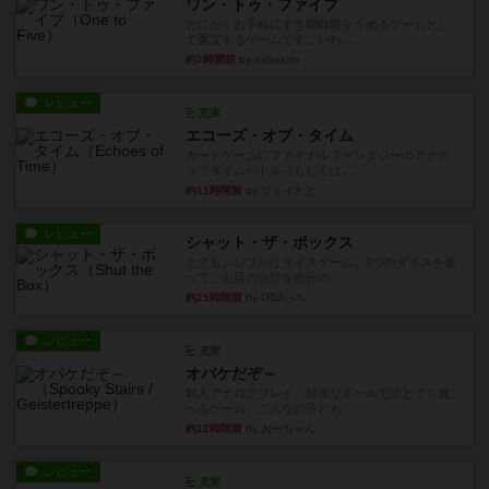
ワン・トゥ・ファイブ
とにかくお手軽にすき間時間をうめるゲームとし
て重宝するゲームです。いわ...
約7時間前
by nabekoh
レビュー
充実
エコーズ・オブ・タイム
カードゲームにファイナルファンタジーのアクテ
ィブタイムバトル（もしくは...
約11時間前
by ジェイとと
レビュー
シャット・ザ・ボックス
とてもシンプルなダイスゲーム。2つのダイスを振
って、出目の合計を自分の...
約11時間前
by OSAっち
レビュー
充実
オバケだぞ～
対人アナログプレイ。簡単なルールで誰とでも遊
べるゲーム。こんなの子ども...
約12時間前
by おーちゃん
レビュー
充実