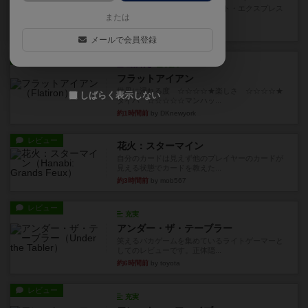
乗客の皆様、トランスオリエント・エクスプレス
または
にご乗車ありがとうございま...
16分前
by jurong
メールで会員登録
レビュー
画像付き
充実
フラットアイアン
世界に浸れる度 ☆☆☆☆★楽しさ ☆☆☆☆★
しばらく表示しない
タイパ ☆☆☆☆☆マンハッ...
約1時間前
by DKnewyork
レビュー
花火：スターマイン
自分のカードは見えず他のプレイヤーのカードが
見える状態でカードを教えた...
約3時間前
by mob567
レビュー
充実
アンダー・ザ・テーブラー
笑えるバカゲームを集めているライトゲーマーと
してのレビューです。正体隠...
約6時間前
by toyota
レビュー
充実