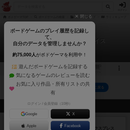
ログイン
閉じる
ボドゲーマTOP
ボードゲームの検索
ラミィキューブ
ラミィキューブ：
ボードゲームのプレイ履歴を記録し
て、
ラミィキューブ：ラミーダイス
自分のデータを管理しませんか？
0件のレビュー
約75,000人
がボドゲーマを利用中！
遊んだボードゲームを記録する
2
トップ
画像
動画
レビュー
カフェ
気になるゲームのレビューを読む
お気に入り作品・所有リストの共
ラミィキューブ：ラミーダイスのトップに戻る
有
ログイン / 会員登録（10秒）
会員の新しい投稿
Google
X
ルール/インスト
画像付き
充実
Apple
Facebook
トランスオリエント・エクスプレス