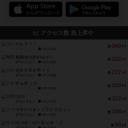
アクセス数 急上昇中
コレクト！
340
PT
紹介文なし
1件の投稿
無限まちがいさがし
322
PT
紹介文あり
2件の投稿
ガルフストライク
217
PT
紹介文あり
1件の投稿
クルティボ
203
PT
紹介文なし
1件の投稿
1809
112
PT
紹介文あり
1件の投稿
ファースト・イン・フライト
108
PT
紹介文あり
3件の投稿
モズビ－ズ・レイダ－ズ
94
PT
紹介文あり
1件の投稿