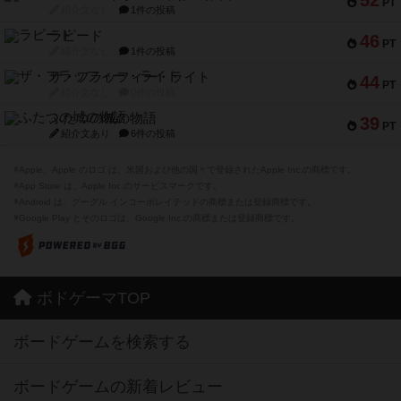
52
PT
紹介文なし
1件の投稿
ラピード
46
PT
紹介文なし
1件の投稿
ザ・フラッフィー・ライト
44
PT
紹介文なし
0件の投稿
ふたつの城の物語
39
PT
紹介文あり
6件の投稿
※Apple、Apple のロゴ は、米国および他の国々で登録されたApple Inc.の商標です。
※App Store は、Apple Inc.のサービスマークです。
※Android は、グーグル インコーポレイテッドの商標または登録商標です。
※Google Play とそのロゴは、Google Inc.の商標または登録商標です。
ボドゲーマTOP
ボードゲームを検索する
ボードゲームの新着レビュー