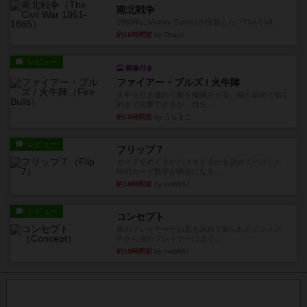
南北戦争
1983年にVictory Gamesが出版した『The Civil ...
約16時間前
by Chaco
レビュー
画像付き
ファイアー・ブルズ / 火牛陣
火牛を引き連れて敵を殲滅させる。縦か斜めで前2
列まで攻撃できるが、自分...
約18時間前
by うらまこ
レビュー
フリップ７
カードをめくるかパスをするかを決めてパスした
時のカード数字が得点になる...
約18時間前
by mob567
レビュー
コンセプト
親のプレイヤーがお題を決めて限られたヒントの
中から他のプレイヤーに当て...
約19時間前
by mob567