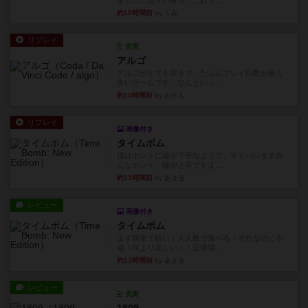
ました。息子の勝ち。これリ...
約10時間前
by くみ
リプレイ
充実
アルゴ
アルゴがとても好きで、たぶんプレイ回数が最も
多いゲームです。なんといっ...
約10時間前
by おとん
リプレイ
画像付き
タイムボム
僕はホントに嘘が下手なようで、すぐバレますみ
んなホント、嘘が上手ですよ...
約11時間前
by あまる
レビュー
画像付き
タイムボム
まず簡単で軽い！大人数で遊べる！それなのに小
箱！何より楽しい！！正体隠...
約11時間前
by あまる
レビュー
充実