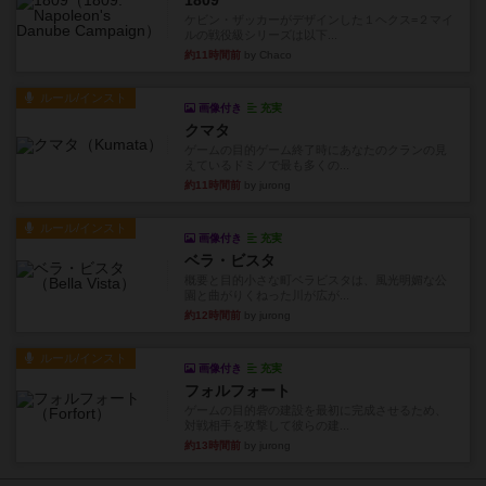
1809
ケビン・ザッカーがデザインした１ヘクス=２マイ
ルの戦役級シリーズは以下...
約11時間前
by Chaco
ルール/インスト
画像付き
充実
クマタ
ゲームの目的ゲーム終了時にあなたのクランの見
えているドミノで最も多くの...
約11時間前
by jurong
ルール/インスト
画像付き
充実
ベラ・ビスタ
概要と目的小さな町ベラビスタは、風光明媚な公
園と曲がりくねった川が広が...
約12時間前
by jurong
ルール/インスト
画像付き
充実
フォルフォート
ゲームの目的砦の建設を最初に完成させるため、
対戦相手を攻撃して彼らの建...
約13時間前
by jurong