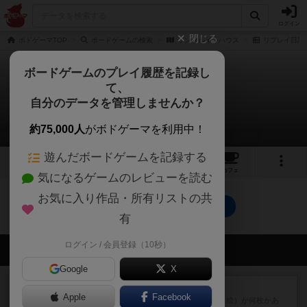
ログイン
閉じる
ボドゲーマTOP
ボードゲームの検索
ランブルインハウス
リプレイ日記
ボードゲームのプレイ履歴を記録し
て、
ランブルインハウス
自分のデータを管理しませんか？
0件のリプレイ日記
約75,000人
がボドゲーマを利用中！
遊んだボードゲームを記録する
2
1
10
トップ
画像
動画
レビュー
カフェ
気になるゲームのレビューを読む
お気に入り作品・所有リストの共
ランブルインハウスのトップに戻る
有
ログイン / 会員登録（10秒）
会員の新しい投稿
Google
X
レビュー
無限まちがいさがし
Apple
Facebook
6つの場面カード（表、裏で違う絵）が何枚かあ