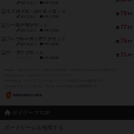
PT
紹介文あり
1件の投稿
モズビ－ズ・レイダ－ズ
79
PT
紹介文あり
1件の投稿
リー対グラント
77
PT
紹介文あり
1件の投稿
ブレーキング・アウェイ
75
PT
紹介文あり
4件の投稿
ザ・フラッド
71
PT
紹介文なし
1件の投稿
※Apple、Apple のロゴ は、米国および他の国々で登録されたApple Inc.の商標です。
※App Store は、Apple Inc.のサービスマークです。
※Android は、グーグル インコーポレイテッドの商標または登録商標です。
※Google Play とそのロゴは、Google Inc.の商標または登録商標です。
ボドゲーマTOP
ボードゲームを検索する