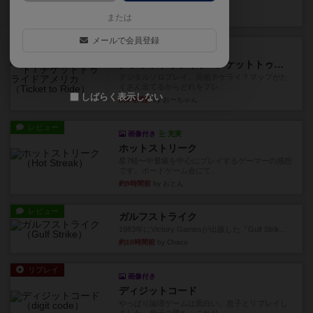
り、そのうち3つ選んで、同...
約1時間前
by ジェイとと
または
メールで会員登録
レビュー
充実
チケットトゥライド / チケットトゥライドアメリカ
デジタルソロプレイ。元祖チケライ？マップがた
くさん出てるからどれをプレ...
しばらく表示しない
約3時間前
by おーちゃん
レビュー
画像付き
充実
ホットストリーク
星7軽〜中量級を中心にプレイするゲーマーの感想
です。ボードゲーム会にて...
約9時間前
by おとん
レビュー
ガルフストライク
1983年にVictory Gamesが出版した『Gulf Strik...
約10時間前
by Chaco
リプレイ
画像付き
ディジットコード
やっぱり論理ゲームは面白い。息子とリプレイし