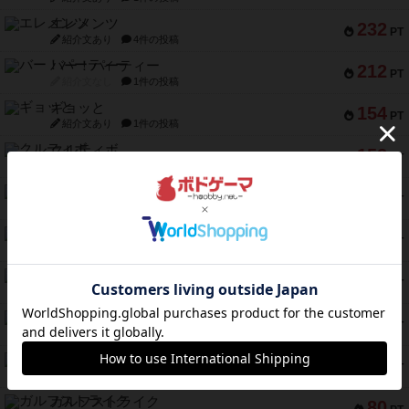
エレメンツ
232
PT
紹介文あり
4件の投稿
バー！パーティー
212
PT
紹介文なし
1件の投稿
ギョッと
154
PT
紹介文あり
1件の投稿
クルティボ
152
PT
紹介文なし
1件の投稿
ブラヴェスト
140
PT
紹介文なし
1件の投稿
ドブル：ポケットモンスター
122
PT
紹介文あり
4件の投稿
ジャンヌ・ダルク-オルレアン ドロー＆ライト
118
PT
紹介文なし
5件の投稿
ファースト・イン・フライト
94
PT
紹介文あり
3件の投稿
ダイススローン
88
PT
紹介文なし
1件の投稿
ガルフストライク
80