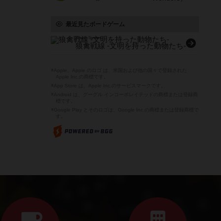
最近見たボードゲーム
Roukin Sensen
狼禽戦線 -文明を持った動物たち-
※Apple、Apple のロゴ は、米国および他の国々で登録された
Apple Inc.の商標です。
※App Store は、Apple Inc.のサービスマークです。
※Android は、グーグル インコーポレイテッドの商標または登録商
標です。
※Google Play とそのロゴは、Google Inc.の商標または登録商標で
す。