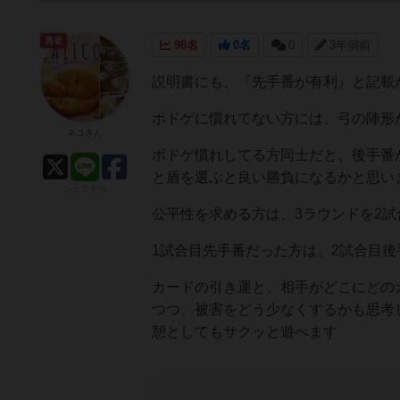
勇者
98名
0名
0
3年弱前
説明書にも、『先手番が有利』と記載
ボドゲに慣れてない方には、弓の陣形
ネコさん
ボドゲ慣れしてる方同士だと、後手番
と盾を選ぶと良い勝負になるかと思い
シェアする
公平性を求める方は、3ラウンドを2
1試合目先手番だった方は、2試合目
カードの引き運と、相手がどこにどの
つつ、被害をどう少なくするかも思考
憩としてもサクッと遊べます