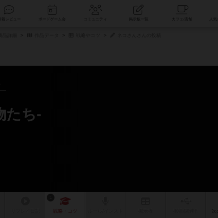
索
新着レビュー
ボードゲーム会
コミュニティ
掲示板一覧
商品詳細
作品データ
戦略やコツ
ネコさんさんの投稿
～
物たち-
ツ
1
リプレイ
日記
戦略
・コツ
ルール
/インスト
掲示板
拡張/関連
作
次