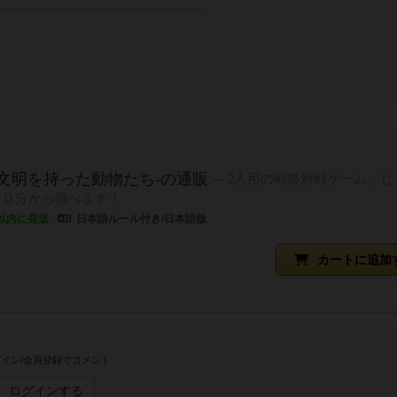
-文明を持った動物たち-の通販
2人用の戦略対戦ゲーム。じ
２０分から遊べます！
以内に発送
日本語ルール付き/日本語版
カートに追加
イン/会員登録でコメント
ログインする