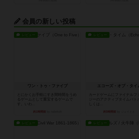
3年弱前
の投稿
3年弱前
の投稿
会員の新しい投稿
レビュー
レビュー
ワン・トゥ・ファイブ
エコーズ・オブ・タイ
とにかくお手軽にすき間時間をうめ
カードゲームにファイナルフ
るゲームとして重宝するゲームで
ジーのアクティブタイムバト
す。いわ...
しくは...
約1時間前
by nabekoh
約5時間前
by ジェイとと
レビュー
レビュー