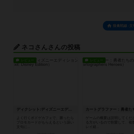
狼禽戦線 -
ネコさんさんの投稿
レビュー
レビュー
ディクシット:ディズニーエディション
よく行くボドゲカフェで、勝ったら
ゲームの概要は説明してくだ
プロモカードがもらえるという謳い
る方がいるので割愛して、複
文句に...
レイ経...