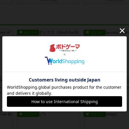
約3年前
の投稿
約3年前
の投稿
レビュー
レビュー
ム
シャット・ザ・ボックス
オバケだぞ～
ァンタ
とてもシンプルなダイスゲーム。2
対人アナログプレイ。簡単
ル（も
つのダイスを振って、出目の合計を
で誰とでも遊べるゲーム。
自分の...
子ども...
約5時間前
by OSAっち
約7時間前
by おーちゃ
レビュー
レビュー