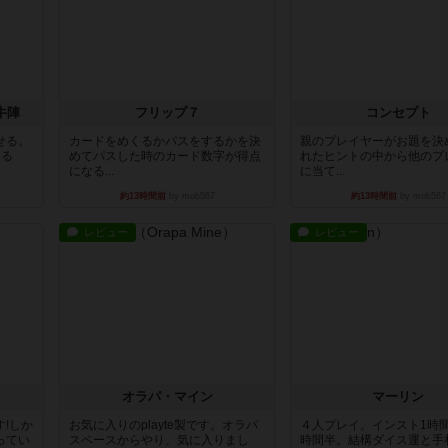
牛陣
フリップ７
コンセプト
せる。
カードをめくるかパスをするかを決
親のプレイヤーがお題を決
きる
めてパスした時のカード数字が得点
れたヒントの中から他のプ
になる...
に当て...
約13時間前
by mob567
約13時間前
by mob567
レビュー
レビュー
オラパ・マイン
マーリン
!しか
お気に入りのplayte製です。オラパ
４人プレイ。インスト1時
ってい
スペースからやり、気に入りまし
時間半。結構ダイス運と手