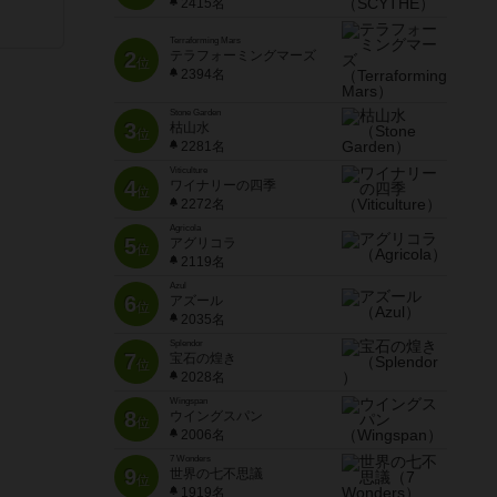
2415名
Terraforming Mars
2
テラフォーミングマーズ
位
2394名
Stone Garden
3
枯山水
位
2281名
Viticulture
4
ワイナリーの四季
位
2272名
Agricola
5
アグリコラ
位
2119名
Azul
6
アズール
位
2035名
Splendor
7
宝石の煌き
位
2028名
Wingspan
8
ウイングスパン
位
2006名
7 Wonders
9
世界の七不思議
位
1919名