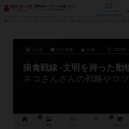
世界のボードゲームを楽しもう！
ボードゲーム専門の総合情報サイト
データベース
検
ボドゲーマTOP
ボードゲームの検索
狼禽戦線 -文明を持った動物たち-の通販/
2人用
20分前後
10歳～
2022年
狼禽戦線 -文明を持った動
ネコさんさんの戦略やコ
1
7
ゲーム
トップ
画像
動画
レビュー
店舗/
カフェ