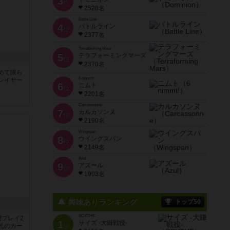
3
位
2528名
Battle Line
4
バトルライン
位
2377名
Terraforming Mars
5
テラフォーミングマーズ
位
2370名
めて限ら
6 nimmt!
レイヤー
6
ニムト
位
2201名
Carcassonne
7
カルカソンヌ
位
2190名
Wingspan
8
ウイングスパン
位
2149名
Azul
9
アズール
位
1903名
興味ありランキング
トップ50
SCYTHE
間プレイ2
1
サイズ -大鎌戦役-
札のカー
位