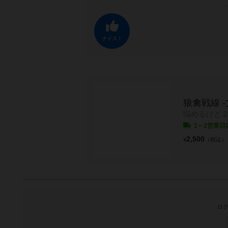
ナイス！
狼禽戦線 
悩めるけど
1～2営業日
2,500
¥
（税込）
ログ