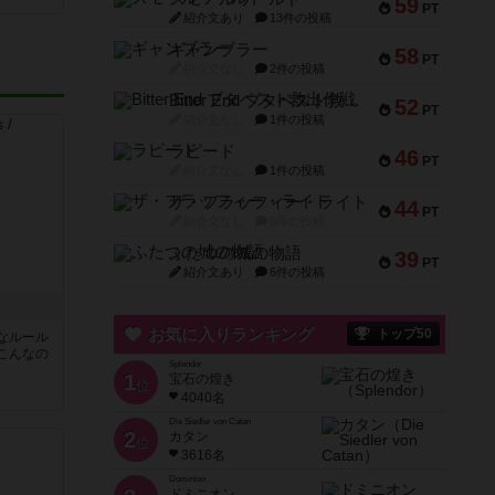
59
PT
紹介文あり
13件の投稿
ギャンブラー
58
PT
紹介文なし
2件の投稿
Bitter End ブタペスト救出作戦
52
PT
紹介文なし
1件の投稿
ラピード
46
PT
紹介文なし
1件の投稿
ザ・フラッフィー・ライト
44
PT
紹介文なし
0件の投稿
ふたつの城の物語
39
PT
紹介文あり
6件の投稿
お気に入りランキング
トップ50
なルール
こんなの
Splendor
1
宝石の煌き
位
4040名
ん
Die Siedler von Catan
2
カタン
位
3616名
Dominion
ドミニオン