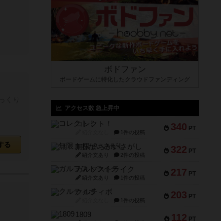
ボドファン
ボードゲームに特化したクラウドファンディング
っくり
アクセス数 急上昇中
コレクト！
340
PT
紹介文なし
1件の投稿
する
無限まちがいさがし
322
PT
紹介文あり
2件の投稿
ガルフストライク
217
PT
紹介文あり
1件の投稿
クルティボ
203
PT
紹介文なし
1件の投稿
1809
112
PT