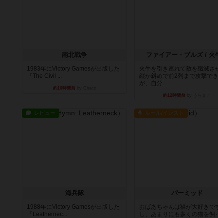
南北戦争
ファイアー・ブルズ / 火
1983年にVictory Gamesが出版した
火牛を引き連れて敵を殲滅さ
『The Civil ...
縦か斜めで前2列まで攻撃で
が、自分...
約10時間前
by Chaco
約12時間前
by うらまこ
レビュー
ルール/インスト
海兵隊
パーミッド
1988年にVictory Gamesが出版した
おばあちゃんは猫が大好きです
『Leathernec...
し、あまりにも多くの猫を飼