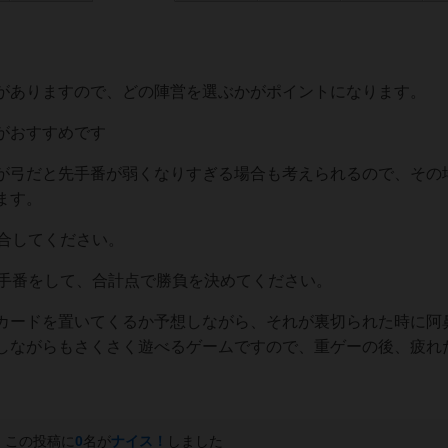
がありますので、どの陣営を選ぶかがポイントになります。
がおすすめです
が弓だと先手番が弱くなりすぎる場合も考えられるので、その
ます。
試合してください。
後手番をして、合計点で勝負を決めてください。
カードを置いてくるか予想しながら、それが裏切られた時に阿
しながらもさくさく遊べるゲームですので、重ゲーの後、疲れ
この投稿に
0
名が
ナイス！
しました