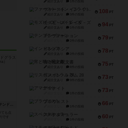
紹介文あり
1件の投稿
ファースト・イン・フライト
108
PT
紹介文あり
3件の投稿
モズビ－ズ・レイダ－ズ
94
PT
紹介文あり
1件の投稿
テンプテーション
79
PT
紹介文なし
2件の投稿
インドネシア
78
PT
紹介文あり
2件の投稿
宵と暁の呪文書
75
PT
紹介文あり
8件の投稿
リスボン・トラム 28
73
PT
紹介文あり
9件の投稿
アマナイト
73
PT
紹介文なし
1件の投稿
ブラヴェスト
66
PT
アズール：シントラのステンドグラス
紹介文なし
1件の投稿
けても点
スペクタキュラー
60
のです
PT
紹介文なし
1件の投稿
スモールワールド