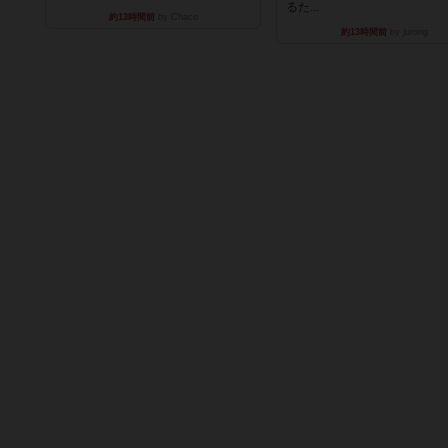
るた...
約13時間前
by Chaco
約13時間前
by jurong