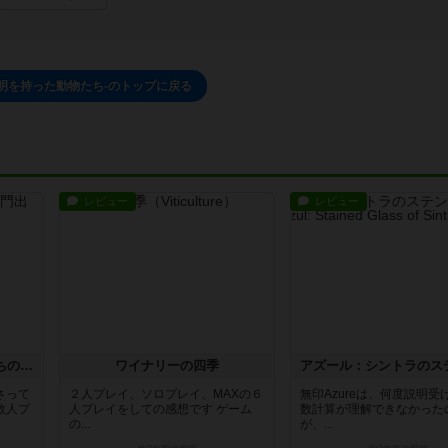
文明を持った動物たち-のトップに戻る
レビュー
レビュー
カートグラファー：勇者たちの門出
ワイナリーの四季
さって
２人プレイ、ソロプレイ、MAXの６
無印Azureは、何度説明受
数人プ
人プレイをしての感想です ゲーム
数計算が理解できなかった
の...
が、...